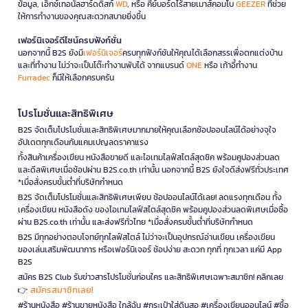
ข้อมูล, เอ็กซ์เทอนัลฮาร์ดดิสก์
WD
, หรือ คีย์บอร์ดไร้สายเมาส์คอมโบ
GEEZER
ที่ช่วย
ให้การทำงานของคุณสะดวกสบายยิ่งขึ้น
เฟอร์นิเจอร์ดีไซน์ครบฟังก์ชั่น
นอกจากนี้ B2S ยังมี
เฟอร์นิเจอร์
ครบทุกฟังก์ชันให้คุณได้เลือกสรรเพื่อตกแต่งบ้าน
และที่ทำงาน ไม่ว่าจะเป็นโต๊ะทำงานพับได้ จากแบรนด์
ONE
หรือ เก้าอี้ทำงาน
Furradec
ก็มีให้เลือกครบครัน
โปรโมชั่นและสิทธิพิเศษ
B2S จัดเต็มโปรโมชั่นและสิทธิพิเศษมากมายให้คุณเลือกช้อปออนไลน์ได้อย่างจุใจ
อัปเดตทุกเดือนกับแคมเปญลดราคาแรง
ทั้งสินค้าเครื่องเขียน หนังสือขายดี และไอเทมไลฟ์สไตล์สุดชิค พร้อมคูปองส่วนลด
และดีลพิเศษเมื่อช้อปผ่าน B2S.co.th เท่านั้น นอกจากนี้ B2S ยังใจดีส่งฟรีทั่วประเทศ
*เมื่อสั่งครบขั้นต่ำที่บริษัทกำหนด
B2S จัดเต็มโปรโมชั่นและสิทธิพิเศษเพียบ ช้อปออนไลน์ได้เลย! ลดแรงทุกเดือน ทั้ง
เครื่องเขียน หนังสือดัง ของไอเทมไลฟ์สไตล์สุดชิค พร้อมคูปองส่วนลดพิเศษเมื่อซื้อ
ผ่าน B2S.co.th เท่านั้น และส่งฟรีทั่วไทย *เมื่อสั่งครบขั้นต่ำที่บริษัทกำหนด
B2S มีทุกอย่างตอบโจทย์ทุกไลฟ์สไตล์ ไม่ว่าจะเป็นอุปกรณ์อ่านเขียน เครื่องเขียน
ของเล่นเสริมพัฒนาการ หรือเฟอร์นิเจอร์ ช้อปง่าย สะดวก ทุกที่ ทุกเวลา แค่มี App
B2S
สมัคร B2S Club รับข่าวสารโปรโมชั่นก่อนใคร และสิทธิพิเศษเฉพาะสมาชิก! คลิกเลย
สมัครสมาชิกเลย!
👉
#ร้านหนังสือ #ร้านขายหนังสือ ใกล้ฉัน #กระเป๋าใส่ดินสอ #เครื่องเขียนออนไลน์ #ซื้อ