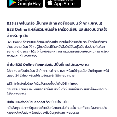
B2S ธุรกิจในเครือ เซ็นทรัล รีเทล คอร์ปอเรชั่น จำกัด (มหาชน)
B2S Online แหล่งรวมหนังสือ เครื่องเขียน และแรงบันดาลใจ
สำหรับทุกวัย
B2S Online คือร้านหนังสือและเครื่องเขียนออนไลน์ที่ครบครัน ตอบโจทย์คนรักการ
อ่านและงานเขียน ให้คุณรู้สึกเหมือนมีร้านหนังสือใกล้ฉันอยู่ในมือ ช้อปง่าย ไม่ต้อง
ออกจากบ้าน เพราะ b2s มีทั้งหนังสือหลากหลายแนวและเครื่องเขียนคุณภาพ พร้อม
สิทธิพิเศษที่ไม่ควรพลาด!
ทำไม B2S Online คือแหล่งช้อปปิ้งที่คุณไม่ควรพลาด
ไม่ว่าคุณจะเป็นนักเรียน นักศึกษา คนทำงาน B2S พร้อมให้คุณเลือกสินค้าคุณภาพได้
ตลอด 24 ชั่วโมง พร้อมโปรโมชั่นและสิทธิพิเศษมากมาย
ฟรี! ค่าจัดส่งทั่วไทย *เมื่อสั่งครบขั้นต่ำที่บริษัทกำหนด
ช้อปเพลินเกินคุ้ม! เพียงมียอดสั่งซื้อสินค้าขั้นต่ำที่บริษัทกำหนด รับสิทธิ์ส่งฟรีถึงบ้าน
ไม่ต้องจ่ายเพิ่ม
มั่นใจ หนังสือถึงมือปลอดภัย ด้วยบับเบิ้ล 3 ชั้น
หนังสือทุกเล่มจากบีทูเอสห่อด้วยบับเบิ้ลหนาแน่นถึง 3 ชั้น หมดกังวลเรื่องความเสีย
หายระหว่างจัดส่ง พร้อมส่งตรงถึงมือคุณในสภาพสมบูรณ์