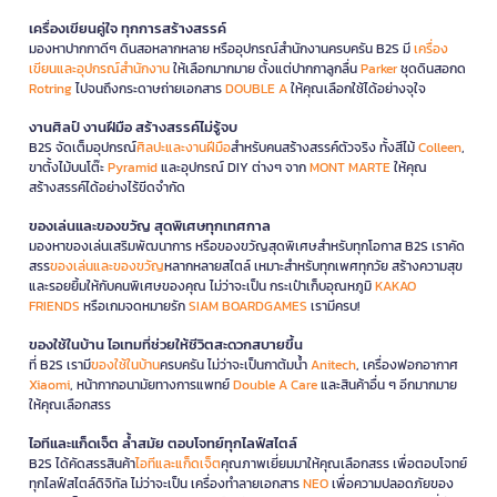
เครื่องเขียนคู่ใจ ทุกการสร้างสรรค์
มองหาปากกาดีๆ ดินสอหลากหลาย หรืออุปกรณ์สำนักงานครบครัน B2S มี
เครื่อง
เขียนและอุปกรณ์สำนักงาน
ให้เลือกมากมาย ตั้งแต่ปากกาลูกลื่น
Parker
ชุดดินสอกด
Rotring
ไปจนถึงกระดาษถ่ายเอกสาร
DOUBLE A
ให้คุณเลือกใช้ได้อย่างจุใจ
งานศิลป์ งานฝีมือ สร้างสรรค์ไม่รู้จบ
B2S จัดเต็มอุปกรณ์
ศิลปะและงานฝีมือ
สำหรับคนสร้างสรรค์ตัวจริง ทั้งสีไม้
Colleen
,
ขาตั้งไม้บนโต๊ะ
Pyramid
และอุปกรณ์ DIY ต่างๆ จาก
MONT MARTE
ให้คุณ
สร้างสรรค์ได้อย่างไร้ขีดจำกัด
ของเล่นและของขวัญ สุดพิเศษทุกเทศกาล
มองหาของเล่นเสริมพัฒนาการ หรือของขวัญสุดพิเศษสำหรับทุกโอกาส B2S เราคัด
สรร
ของเล่นและของขวัญ
หลากหลายสไตล์ เหมาะสำหรับทุกเพศทุกวัย สร้างความสุข
และรอยยิ้มให้กับคนพิเศษของคุณ ไม่ว่าจะเป็น กระเป๋าเก็บอุณหภูมิ
KAKAO
FRIENDS
หรือเกมจดหมายรัก
SIAM BOARDGAMES
เรามีครบ!
ของใช้ในบ้าน ไอเทมที่ช่วยให้ชีวิตสะดวกสบายขึ้น
ที่ B2S เรามี
ของใช้ในบ้าน
ครบครัน ไม่ว่าจะเป็นกาต้มน้ำ
Anitech
, เครื่องฟอกอากาศ
Xiaomi
, หน้ากากอนามัยทางการแพทย์
Double A Care
และสินค้าอื่น ๆ อีกมากมาย
ให้คุณเลือกสรร
ไอทีและแก็ดเจ็ต ล้ำสมัย ตอบโจทย์ทุกไลฟ์สไตล์
B2S ได้คัดสรรสินค้า
ไอทีและแก็ดเจ็ต
คุณภาพเยี่ยมมาให้คุณเลือกสรร เพื่อตอบโจทย์
ทุกไลฟ์สไตล์ดิจิทัล ไม่ว่าจะเป็น เครื่องทำลายเอกสาร
NEO
เพื่อความปลอดภัยของ