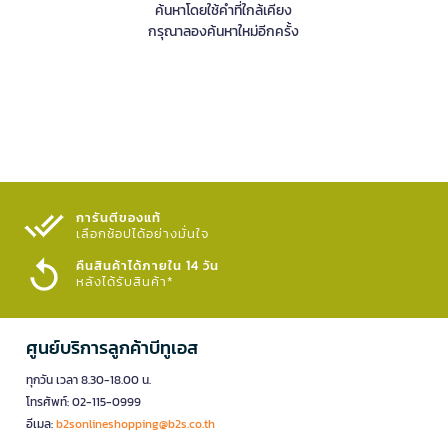
ค้นหาโดยใช้คำที่ใกล้เคียง
กรุณาลองค้นหาใหม่อีกครั้ง
การันตีของแท้
เลือกช้อปได้อย่างมั่นใจ​
คืนสินค้าได้ภายใน 14 วัน
หลังได้รับสินค้า*
ศูนย์บริการลูกค้าบีทูเอส
ทุกวัน เวลา 8.30-18.00 น.
โทรศัพท์: 02-115-0999
อีเมล:
b2sonlineshopping@b2s.co.th