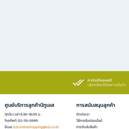
การันตีของแท้
เลือกช้อปได้อย่างมั่นใจ​
ศูนย์บริการลูกค้าบีทูเอส
การสนับสนุนลูกค้า
ทุกวัน เวลา 8.30-18.00 น.
ติดต่อเรา
โทรศัพท์: 02-115-0999
วิธีการช้อปออนไลน์
อีเมล:
b2sonlineshopping@b2s.co.th
การจัดส่งสินค้า