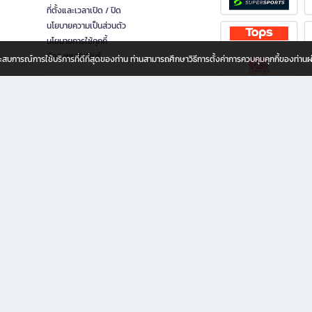
ที่ตั้งและเวลาเปิด / ปิด
นโยบายความเป็นส่วนตัว
นโยบายการใช้คุกกี้
นักลงทุนสัมพันธ์
อประสบการณ์การใช้บริการที่ดีที่สุดของท่าน ท่านสามารถศึกษาวิธีการตั้งค่าการควบคุมคุกกี้ของท่าน
ทุกวัย
ขียน ให้คุณรู้สึกเหมือนมีร้านหนังสือใกล้ฉันอยู่ในมือ ช้อปง่าย ไม่ต้องออกจากบ้าน เพราะ b2
 ชั่วโมง พร้อมโปรโมชั่นและสิทธิพิเศษมากมาย