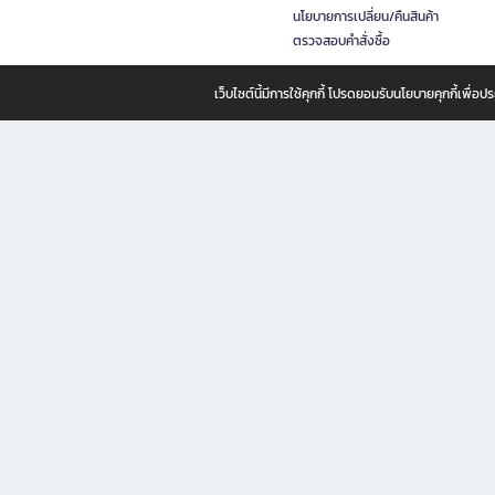
นโยบายการเปลี่ยน/คืนสินค้า
ตรวจสอบคำสั่งซื้อ
เว็บไซต์นี้มีการใช้คุกกี้ โปรดยอมรับนโยบายคุกกี้เพื่
B2S ธุรกิจในเครือ เซ็นทรัล รีเทล คอร์ปอเรชั่น จำกัด (มหาชน)
B2S Online แหล่งรวมหนังสือ เครื่องเขียน และแรงบันดาลใจสำหรับ
B2S Online คือร้านหนังสือและเครื่องเขียนออนไลน์ที่ครบครัน ตอบโจทย์คนรักการอ่านและงานเ
ทำไม B2S Online คือแหล่งช้อปปิ้งที่คุณไม่ควรพลาด
ไม่ว่าคุณจะเป็นนักเรียน นักศึกษา คนทำงาน B2S พร้อมให้คุณเลือกสินค้าคุณภาพได้ตลอด 24