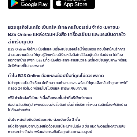
B2S ธุรกิจในเครือ เซ็นทรัล รีเทล คอร์ปอเรชั่น จำกัด (มหาชน)
B2S Online แหล่งรวมหนังสือ เครื่องเขียน และแรงบันดาลใจ
สำหรับทุกวัย
B2S Online คือร้านหนังสือและเครื่องเขียนออนไลน์ที่ครบครัน ตอบโจทย์คนรักการ
อ่านและงานเขียน ให้คุณรู้สึกเหมือนมีร้านหนังสือใกล้ฉันอยู่ในมือ ช้อปง่าย ไม่ต้อง
ออกจากบ้าน เพราะ b2s มีทั้งหนังสือหลากหลายแนวและเครื่องเขียนคุณภาพ พร้อม
สิทธิพิเศษที่ไม่ควรพลาด!
ทำไม B2S Online คือแหล่งช้อปปิ้งที่คุณไม่ควรพลาด
ไม่ว่าคุณจะเป็นนักเรียน นักศึกษา คนทำงาน B2S พร้อมให้คุณเลือกสินค้าคุณภาพได้
ตลอด 24 ชั่วโมง พร้อมโปรโมชั่นและสิทธิพิเศษมากมาย
ฟรี! ค่าจัดส่งทั่วไทย *เมื่อสั่งครบขั้นต่ำที่บริษัทกำหนด
ช้อปเพลินเกินคุ้ม! เพียงมียอดสั่งซื้อสินค้าขั้นต่ำที่บริษัทกำหนด รับสิทธิ์ส่งฟรีถึงบ้าน
ไม่ต้องจ่ายเพิ่ม
มั่นใจ หนังสือถึงมือปลอดภัย ด้วยบับเบิ้ล 3 ชั้น
หนังสือทุกเล่มจากบีทูเอสห่อด้วยบับเบิ้ลหนาแน่นถึง 3 ชั้น หมดกังวลเรื่องความเสีย
หายระหว่างจัดส่ง พร้อมส่งตรงถึงมือคุณในสภาพสมบูรณ์