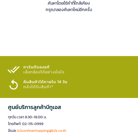
ค้นหาโดยใช้คำที่ใกล้เคียง
กรุณาลองค้นหาใหม่อีกครั้ง
การันตีของแท้
เลือกช้อปได้อย่างมั่นใจ​
คืนสินค้าได้ภายใน 14 วัน
หลังได้รับสินค้า*
ศูนย์บริการลูกค้าบีทูเอส
ทุกวัน เวลา 8.30-18.00 น.
โทรศัพท์: 02-115-0999
อีเมล:
b2sonlineshopping@b2s.co.th