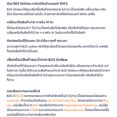
ช้อป B2S Online การันตีสินค้าของแท้ 100%
B2S Online ให้คุณเลือกซื้อสินค้าหลากหลาย ไม่ว่าจะเป็นหนังสือ เครื่องเขียน หรือ
อื่นๆ อีกมากมายได้อย่างมั่นใจ ด้วยการการันตีสินค้าของแท้ 100% ทุกชิ้น
เปลี่ยน/คืนสินค้าง่าย ภายใน 14 วัน
ซื้อไปแล้วไม่ตรงใจ? ไม่ว่าจะเป็นหนังสือที่เลือกผิด หรือสินค้ามีปัญหา คุณสามารถ
เปลี่ยนหรือคืนสินค้าได้ง่าย ๆ ภายใน 14 วันนับจากวันที่ได้รับสินค้า
ช้อปออนไลน์ได้ตลอด 24 ชั่วโมง ทุกที่ ทุกเวลา
สะดวกสุดๆ! B2S online เปิดให้คุณช้อปได้ตลอดวันตลอดคืน อยากได้อะไร แค่คลิก
ก็รอรับสินค้าที่บ้านได้เลย!
เลือกช้อปสินค้าแนะนำจาก B2S Online
สำหรับใครที่กำลังมองหา ร้านอุปกรณ์เครื่องเขียนใกล้ฉัน หรืออยากแวะร้าน B2S แต่
ไม่สะดวก วันนี้เราได้รวบรวมสินค้าแนะนำจาก B2S Online มาให้คุณเลือกสรรได้ง่ายๆ
พร้อมตอบโจทย์ทุกไลฟ์สไตล์ ไม่ว่าคุณจะมองหา ร้านขายหนังสือ หรือสินค้าอื่นๆ
ก็ตาม
หนังสือหลากหลายสไตล์
B2S มี
หนังสือ
หลากหลายแนวจากสำนักพิมพ์ชั้นนำ ไม่ว่าจะเป็นนิยายยอดนิยมอย่าง
Lavender
, ตำราเรียนเข้มข้นของ
ดร. ศุภวัฒน์ พุกเจริญ
, นิตยสารอัปเดตจาก
เพ็ญ
บุญ
, หนังสือเด็กจาก
MIS
หนังสือจิตวิทยาจาก
Mugunghwa Publishing
, หนังสือ
พัฒนาตนเองจาก
KOOB
และวรรณกรรมจาก
Nanmeebooks
ทั้งหมดนี้สามารถซื้อ
ออนไลน์ได้อย่างง่ายดายเพียงคลิกเดียว