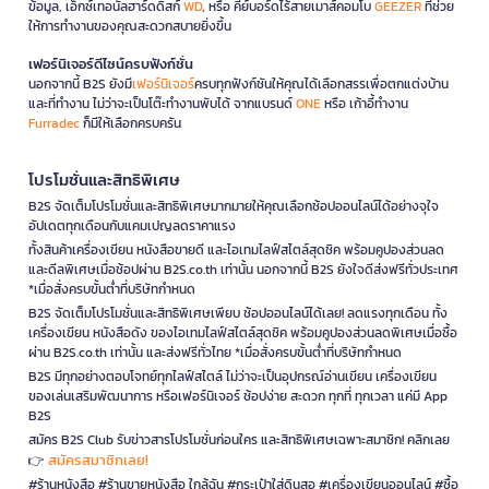
ข้อมูล, เอ็กซ์เทอนัลฮาร์ดดิสก์
WD
, หรือ คีย์บอร์ดไร้สายเมาส์คอมโบ
GEEZER
ที่ช่วย
ให้การทำงานของคุณสะดวกสบายยิ่งขึ้น
เฟอร์นิเจอร์ดีไซน์ครบฟังก์ชั่น
นอกจากนี้ B2S ยังมี
เฟอร์นิเจอร์
ครบทุกฟังก์ชันให้คุณได้เลือกสรรเพื่อตกแต่งบ้าน
และที่ทำงาน ไม่ว่าจะเป็นโต๊ะทำงานพับได้ จากแบรนด์
ONE
หรือ เก้าอี้ทำงาน
Furradec
ก็มีให้เลือกครบครัน
โปรโมชั่นและสิทธิพิเศษ
B2S จัดเต็มโปรโมชั่นและสิทธิพิเศษมากมายให้คุณเลือกช้อปออนไลน์ได้อย่างจุใจ
อัปเดตทุกเดือนกับแคมเปญลดราคาแรง
ทั้งสินค้าเครื่องเขียน หนังสือขายดี และไอเทมไลฟ์สไตล์สุดชิค พร้อมคูปองส่วนลด
และดีลพิเศษเมื่อช้อปผ่าน B2S.co.th เท่านั้น นอกจากนี้ B2S ยังใจดีส่งฟรีทั่วประเทศ
*เมื่อสั่งครบขั้นต่ำที่บริษัทกำหนด
B2S จัดเต็มโปรโมชั่นและสิทธิพิเศษเพียบ ช้อปออนไลน์ได้เลย! ลดแรงทุกเดือน ทั้ง
เครื่องเขียน หนังสือดัง ของไอเทมไลฟ์สไตล์สุดชิค พร้อมคูปองส่วนลดพิเศษเมื่อซื้อ
ผ่าน B2S.co.th เท่านั้น และส่งฟรีทั่วไทย *เมื่อสั่งครบขั้นต่ำที่บริษัทกำหนด
B2S มีทุกอย่างตอบโจทย์ทุกไลฟ์สไตล์ ไม่ว่าจะเป็นอุปกรณ์อ่านเขียน เครื่องเขียน
ของเล่นเสริมพัฒนาการ หรือเฟอร์นิเจอร์ ช้อปง่าย สะดวก ทุกที่ ทุกเวลา แค่มี App
B2S
สมัคร B2S Club รับข่าวสารโปรโมชั่นก่อนใคร และสิทธิพิเศษเฉพาะสมาชิก! คลิกเลย
สมัครสมาชิกเลย!
👉
#ร้านหนังสือ #ร้านขายหนังสือ ใกล้ฉัน #กระเป๋าใส่ดินสอ #เครื่องเขียนออนไลน์ #ซื้อ