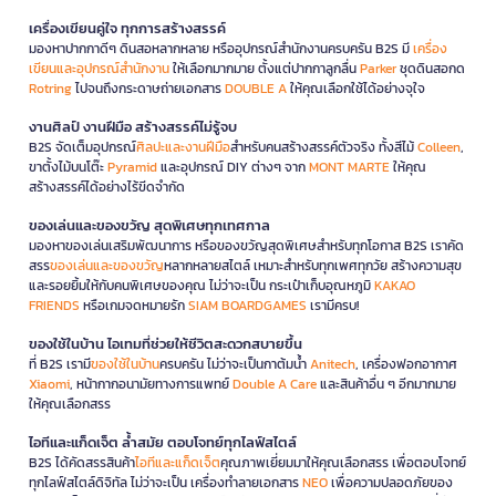
เครื่องเขียนคู่ใจ ทุกการสร้างสรรค์
มองหาปากกาดีๆ ดินสอหลากหลาย หรืออุปกรณ์สำนักงานครบครัน B2S มี
เครื่อง
เขียนและอุปกรณ์สำนักงาน
ให้เลือกมากมาย ตั้งแต่ปากกาลูกลื่น
Parker
ชุดดินสอกด
Rotring
ไปจนถึงกระดาษถ่ายเอกสาร
DOUBLE A
ให้คุณเลือกใช้ได้อย่างจุใจ
งานศิลป์ งานฝีมือ สร้างสรรค์ไม่รู้จบ
B2S จัดเต็มอุปกรณ์
ศิลปะและงานฝีมือ
สำหรับคนสร้างสรรค์ตัวจริง ทั้งสีไม้
Colleen
,
ขาตั้งไม้บนโต๊ะ
Pyramid
และอุปกรณ์ DIY ต่างๆ จาก
MONT MARTE
ให้คุณ
สร้างสรรค์ได้อย่างไร้ขีดจำกัด
ของเล่นและของขวัญ สุดพิเศษทุกเทศกาล
มองหาของเล่นเสริมพัฒนาการ หรือของขวัญสุดพิเศษสำหรับทุกโอกาส B2S เราคัด
สรร
ของเล่นและของขวัญ
หลากหลายสไตล์ เหมาะสำหรับทุกเพศทุกวัย สร้างความสุข
และรอยยิ้มให้กับคนพิเศษของคุณ ไม่ว่าจะเป็น กระเป๋าเก็บอุณหภูมิ
KAKAO
FRIENDS
หรือเกมจดหมายรัก
SIAM BOARDGAMES
เรามีครบ!
ของใช้ในบ้าน ไอเทมที่ช่วยให้ชีวิตสะดวกสบายขึ้น
ที่ B2S เรามี
ของใช้ในบ้าน
ครบครัน ไม่ว่าจะเป็นกาต้มน้ำ
Anitech
, เครื่องฟอกอากาศ
Xiaomi
, หน้ากากอนามัยทางการแพทย์
Double A Care
และสินค้าอื่น ๆ อีกมากมาย
ให้คุณเลือกสรร
ไอทีและแก็ดเจ็ต ล้ำสมัย ตอบโจทย์ทุกไลฟ์สไตล์
B2S ได้คัดสรรสินค้า
ไอทีและแก็ดเจ็ต
คุณภาพเยี่ยมมาให้คุณเลือกสรร เพื่อตอบโจทย์
ทุกไลฟ์สไตล์ดิจิทัล ไม่ว่าจะเป็น เครื่องทำลายเอกสาร
NEO
เพื่อความปลอดภัยของ