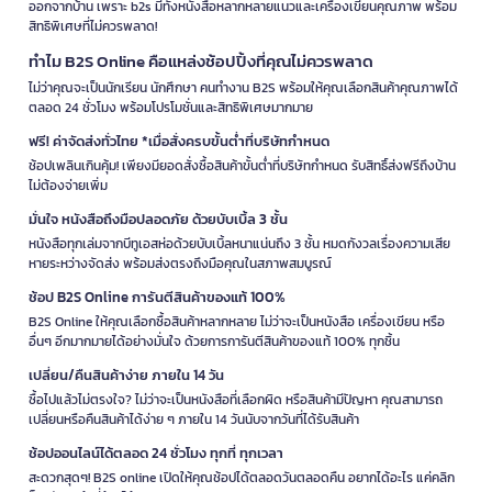
ออกจากบ้าน เพราะ b2s มีทั้งหนังสือหลากหลายแนวและเครื่องเขียนคุณภาพ พร้อม
สิทธิพิเศษที่ไม่ควรพลาด!
ทำไม B2S Online คือแหล่งช้อปปิ้งที่คุณไม่ควรพลาด
ไม่ว่าคุณจะเป็นนักเรียน นักศึกษา คนทำงาน B2S พร้อมให้คุณเลือกสินค้าคุณภาพได้
ตลอด 24 ชั่วโมง พร้อมโปรโมชั่นและสิทธิพิเศษมากมาย
ฟรี! ค่าจัดส่งทั่วไทย *เมื่อสั่งครบขั้นต่ำที่บริษัทกำหนด
ช้อปเพลินเกินคุ้ม! เพียงมียอดสั่งซื้อสินค้าขั้นต่ำที่บริษัทกำหนด รับสิทธิ์ส่งฟรีถึงบ้าน
ไม่ต้องจ่ายเพิ่ม
มั่นใจ หนังสือถึงมือปลอดภัย ด้วยบับเบิ้ล 3 ชั้น
หนังสือทุกเล่มจากบีทูเอสห่อด้วยบับเบิ้ลหนาแน่นถึง 3 ชั้น หมดกังวลเรื่องความเสีย
หายระหว่างจัดส่ง พร้อมส่งตรงถึงมือคุณในสภาพสมบูรณ์
ช้อป B2S Online การันตีสินค้าของแท้ 100%
B2S Online ให้คุณเลือกซื้อสินค้าหลากหลาย ไม่ว่าจะเป็นหนังสือ เครื่องเขียน หรือ
อื่นๆ อีกมากมายได้อย่างมั่นใจ ด้วยการการันตีสินค้าของแท้ 100% ทุกชิ้น
เปลี่ยน/คืนสินค้าง่าย ภายใน 14 วัน
ซื้อไปแล้วไม่ตรงใจ? ไม่ว่าจะเป็นหนังสือที่เลือกผิด หรือสินค้ามีปัญหา คุณสามารถ
เปลี่ยนหรือคืนสินค้าได้ง่าย ๆ ภายใน 14 วันนับจากวันที่ได้รับสินค้า
ช้อปออนไลน์ได้ตลอด 24 ชั่วโมง ทุกที่ ทุกเวลา
สะดวกสุดๆ! B2S online เปิดให้คุณช้อปได้ตลอดวันตลอดคืน อยากได้อะไร แค่คลิก