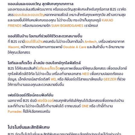
ของเล่นและของขวัญ สุดพิเศษทุกเทศกาล
มองหาของเล่นเสริมพัฒนาการ หรือของขวัญสุดพิเศษสำหรับทุกโอกาส B2S เราคัด
สรร
ของเล่นและของขวัญ
หลากหลายสไตล์ เหมาะสำหรับทุกเพศทุกวัย สร้างความสุข
และรอยยิ้มให้กับคนพิเศษของคุณ ไม่ว่าจะเป็น กระเป๋าเก็บอุณหภูมิ
KAKAO
FRIENDS
หรือเกมจดหมายรัก
SIAM BOARDGAMES
เรามีครบ!
ของใช้ในบ้าน ไอเทมที่ช่วยให้ชีวิตสะดวกสบายขึ้น
ที่ B2S เรามี
ของใช้ในบ้าน
ครบครัน ไม่ว่าจะเป็นกาต้มน้ำ
Anitech
, เครื่องฟอกอากาศ
Xiaomi
, หน้ากากอนามัยทางการแพทย์
Double A Care
และสินค้าอื่น ๆ อีกมากมาย
ให้คุณเลือกสรร
ไอทีและแก็ดเจ็ต ล้ำสมัย ตอบโจทย์ทุกไลฟ์สไตล์
B2S ได้คัดสรรสินค้า
ไอทีและแก็ดเจ็ต
คุณภาพเยี่ยมมาให้คุณเลือกสรร เพื่อตอบโจทย์
ทุกไลฟ์สไตล์ดิจิทัล ไม่ว่าจะเป็น เครื่องทำลายเอกสาร
NEO
เพื่อความปลอดภัยของ
ข้อมูล, เอ็กซ์เทอนัลฮาร์ดดิสก์
WD
, หรือ คีย์บอร์ดไร้สายเมาส์คอมโบ
GEEZER
ที่ช่วย
ให้การทำงานของคุณสะดวกสบายยิ่งขึ้น
เฟอร์นิเจอร์ดีไซน์ครบฟังก์ชั่น
นอกจากนี้ B2S ยังมี
เฟอร์นิเจอร์
ครบทุกฟังก์ชันให้คุณได้เลือกสรรเพื่อตกแต่งบ้าน
และที่ทำงาน ไม่ว่าจะเป็นโต๊ะทำงานพับได้ จากแบรนด์
ONE
หรือ เก้าอี้ทำงาน
Furradec
ก็มีให้เลือกครบครัน
โปรโมชั่นและสิทธิพิเศษ
B2S จัดเต็มโปรโมชั่นและสิทธิพิเศษมากมายให้คุณเลือกช้อปออนไลน์ได้อย่างจุใจ