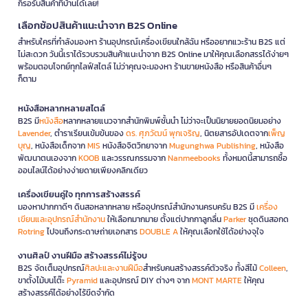
ก็รอรับสินค้าที่บ้านได้เลย!
เลือกช้อปสินค้าแนะนำจาก B2S Online
สำหรับใครที่กำลังมองหา ร้านอุปกรณ์เครื่องเขียนใกล้ฉัน หรืออยากแวะร้าน B2S แต่
ไม่สะดวก วันนี้เราได้รวบรวมสินค้าแนะนำจาก B2S Online มาให้คุณเลือกสรรได้ง่ายๆ
พร้อมตอบโจทย์ทุกไลฟ์สไตล์ ไม่ว่าคุณจะมองหา ร้านขายหนังสือ หรือสินค้าอื่นๆ
ก็ตาม
หนังสือหลากหลายสไตล์
B2S มี
หนังสือ
หลากหลายแนวจากสำนักพิมพ์ชั้นนำ ไม่ว่าจะเป็นนิยายยอดนิยมอย่าง
Lavender
, ตำราเรียนเข้มข้นของ
ดร. ศุภวัฒน์ พุกเจริญ
, นิตยสารอัปเดตจาก
เพ็ญ
บุญ
, หนังสือเด็กจาก
MIS
หนังสือจิตวิทยาจาก
Mugunghwa Publishing
, หนังสือ
พัฒนาตนเองจาก
KOOB
และวรรณกรรมจาก
Nanmeebooks
ทั้งหมดนี้สามารถซื้อ
ออนไลน์ได้อย่างง่ายดายเพียงคลิกเดียว
เครื่องเขียนคู่ใจ ทุกการสร้างสรรค์
มองหาปากกาดีๆ ดินสอหลากหลาย หรืออุปกรณ์สำนักงานครบครัน B2S มี
เครื่อง
เขียนและอุปกรณ์สำนักงาน
ให้เลือกมากมาย ตั้งแต่ปากกาลูกลื่น
Parker
ชุดดินสอกด
Rotring
ไปจนถึงกระดาษถ่ายเอกสาร
DOUBLE A
ให้คุณเลือกใช้ได้อย่างจุใจ
งานศิลป์ งานฝีมือ สร้างสรรค์ไม่รู้จบ
B2S จัดเต็มอุปกรณ์
ศิลปะและงานฝีมือ
สำหรับคนสร้างสรรค์ตัวจริง ทั้งสีไม้
Colleen
,
ขาตั้งไม้บนโต๊ะ
Pyramid
และอุปกรณ์ DIY ต่างๆ จาก
MONT MARTE
ให้คุณ
สร้างสรรค์ได้อย่างไร้ขีดจำกัด