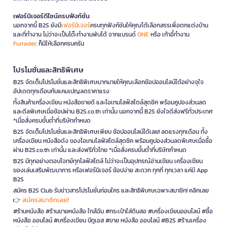
เฟอร์นิเจอร์ดีไซน์ครบฟังก์ชั่น
นอกจากนี้ B2S ยังมี
เฟอร์นิเจอร์
ครบทุกฟังก์ชันให้คุณได้เลือกสรรเพื่อตกแต่งบ้าน
และที่ทำงาน ไม่ว่าจะเป็นโต๊ะทำงานพับได้ จากแบรนด์
ONE
หรือ เก้าอี้ทำงาน
Furradec
ก็มีให้เลือกครบครัน
โปรโมชั่นและสิทธิพิเศษ
B2S จัดเต็มโปรโมชั่นและสิทธิพิเศษมากมายให้คุณเลือกช้อปออนไลน์ได้อย่างจุใจ
อัปเดตทุกเดือนกับแคมเปญลดราคาแรง
ทั้งสินค้าเครื่องเขียน หนังสือขายดี และไอเทมไลฟ์สไตล์สุดชิค พร้อมคูปองส่วนลด
และดีลพิเศษเมื่อช้อปผ่าน B2S.co.th เท่านั้น นอกจากนี้ B2S ยังใจดีส่งฟรีทั่วประเทศ
*เมื่อสั่งครบขั้นต่ำที่บริษัทกำหนด
B2S จัดเต็มโปรโมชั่นและสิทธิพิเศษเพียบ ช้อปออนไลน์ได้เลย! ลดแรงทุกเดือน ทั้ง
เครื่องเขียน หนังสือดัง ของไอเทมไลฟ์สไตล์สุดชิค พร้อมคูปองส่วนลดพิเศษเมื่อซื้อ
ผ่าน B2S.co.th เท่านั้น และส่งฟรีทั่วไทย *เมื่อสั่งครบขั้นต่ำที่บริษัทกำหนด
B2S มีทุกอย่างตอบโจทย์ทุกไลฟ์สไตล์ ไม่ว่าจะเป็นอุปกรณ์อ่านเขียน เครื่องเขียน
ของเล่นเสริมพัฒนาการ หรือเฟอร์นิเจอร์ ช้อปง่าย สะดวก ทุกที่ ทุกเวลา แค่มี App
B2S
สมัคร B2S Club รับข่าวสารโปรโมชั่นก่อนใคร และสิทธิพิเศษเฉพาะสมาชิก! คลิกเลย
สมัครสมาชิกเลย!
👉
#ร้านหนังสือ #ร้านขายหนังสือ ใกล้ฉัน #กระเป๋าใส่ดินสอ #เครื่องเขียนออนไลน์ #ซื้อ
หนังสือ ออนไลน์ #เครื่องเขียน บีทูเอส #ขาย หนังสือ ออนไลน์ #B2S #ร้านเครื่อง