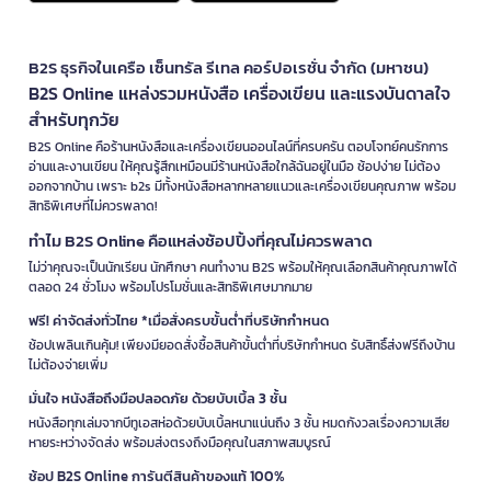
B2S ธุรกิจในเครือ เซ็นทรัล รีเทล คอร์ปอเรชั่น จำกัด (มหาชน)
B2S Online แหล่งรวมหนังสือ เครื่องเขียน และแรงบันดาลใจ
สำหรับทุกวัย
B2S Online คือร้านหนังสือและเครื่องเขียนออนไลน์ที่ครบครัน ตอบโจทย์คนรักการ
อ่านและงานเขียน ให้คุณรู้สึกเหมือนมีร้านหนังสือใกล้ฉันอยู่ในมือ ช้อปง่าย ไม่ต้อง
ออกจากบ้าน เพราะ b2s มีทั้งหนังสือหลากหลายแนวและเครื่องเขียนคุณภาพ พร้อม
สิทธิพิเศษที่ไม่ควรพลาด!
ทำไม B2S Online คือแหล่งช้อปปิ้งที่คุณไม่ควรพลาด
ไม่ว่าคุณจะเป็นนักเรียน นักศึกษา คนทำงาน B2S พร้อมให้คุณเลือกสินค้าคุณภาพได้
ตลอด 24 ชั่วโมง พร้อมโปรโมชั่นและสิทธิพิเศษมากมาย
ฟรี! ค่าจัดส่งทั่วไทย *เมื่อสั่งครบขั้นต่ำที่บริษัทกำหนด
ช้อปเพลินเกินคุ้ม! เพียงมียอดสั่งซื้อสินค้าขั้นต่ำที่บริษัทกำหนด รับสิทธิ์ส่งฟรีถึงบ้าน
ไม่ต้องจ่ายเพิ่ม
มั่นใจ หนังสือถึงมือปลอดภัย ด้วยบับเบิ้ล 3 ชั้น
หนังสือทุกเล่มจากบีทูเอสห่อด้วยบับเบิ้ลหนาแน่นถึง 3 ชั้น หมดกังวลเรื่องความเสีย
หายระหว่างจัดส่ง พร้อมส่งตรงถึงมือคุณในสภาพสมบูรณ์
ช้อป B2S Online การันตีสินค้าของแท้ 100%