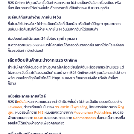
B2S Online ให้คุณเลือกซื้อสินค้าหลากหลาย ไม่ว่าจะเป็นหนังสือ เครื่องเขียน หรือ
อื่นๆ อีกมากมายได้อย่างมั่นใจ ด้วยการการันตีสินค้าของแท้ 100% ทุกชิ้น
เปลี่ยน/คืนสินค้าง่าย ภายใน 14 วัน
ซื้อไปแล้วไม่ตรงใจ? ไม่ว่าจะเป็นหนังสือที่เลือกผิด หรือสินค้ามีปัญหา คุณสามารถ
เปลี่ยนหรือคืนสินค้าได้ง่าย ๆ ภายใน 14 วันนับจากวันที่ได้รับสินค้า
ช้อปออนไลน์ได้ตลอด 24 ชั่วโมง ทุกที่ ทุกเวลา
สะดวกสุดๆ! B2S online เปิดให้คุณช้อปได้ตลอดวันตลอดคืน อยากได้อะไร แค่คลิก
ก็รอรับสินค้าที่บ้านได้เลย!
เลือกช้อปสินค้าแนะนำจาก B2S Online
สำหรับใครที่กำลังมองหา ร้านอุปกรณ์เครื่องเขียนใกล้ฉัน หรืออยากแวะร้าน B2S แต่
ไม่สะดวก วันนี้เราได้รวบรวมสินค้าแนะนำจาก B2S Online มาให้คุณเลือกสรรได้ง่ายๆ
พร้อมตอบโจทย์ทุกไลฟ์สไตล์ ไม่ว่าคุณจะมองหา ร้านขายหนังสือ หรือสินค้าอื่นๆ
ก็ตาม
หนังสือหลากหลายสไตล์
B2S มี
หนังสือ
หลากหลายแนวจากสำนักพิมพ์ชั้นนำ ไม่ว่าจะเป็นนิยายยอดนิยมอย่าง
Lavender
, ตำราเรียนเข้มข้นของ
ดร. ศุภวัฒน์ พุกเจริญ
, นิตยสารอัปเดตจาก
เพ็ญ
บุญ
, หนังสือเด็กจาก
MIS
หนังสือจิตวิทยาจาก
Mugunghwa Publishing
, หนังสือ
พัฒนาตนเองจาก
KOOB
และวรรณกรรมจาก
Nanmeebooks
ทั้งหมดนี้สามารถซื้อ
ออนไลน์ได้อย่างง่ายดายเพียงคลิกเดียว
เครื่องเขียนคู่ใจ ทุกการสร้างสรรค์