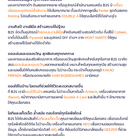
มองหาปากกาดีๆ ดินสอหลากหลาย หรืออุปกรณ์สำนักงานครบครัน B2S มี
เครื่อง
เขียนและอุปกรณ์สำนักงาน
ให้เลือกมากมาย ตั้งแต่ปากกาลูกลื่น
Parker
ชุดดินสอกด
Rotring
ไปจนถึงกระดาษถ่ายเอกสาร
DOUBLE A
ให้คุณเลือกใช้ได้อย่างจุใจ
งานศิลป์ งานฝีมือ สร้างสรรค์ไม่รู้จบ
B2S จัดเต็มอุปกรณ์
ศิลปะและงานฝีมือ
สำหรับคนสร้างสรรค์ตัวจริง ทั้งสีไม้
Colleen
,
ขาตั้งไม้บนโต๊ะ
Pyramid
และอุปกรณ์ DIY ต่างๆ จาก
MONT MARTE
ให้คุณ
สร้างสรรค์ได้อย่างไร้ขีดจำกัด
ของเล่นและของขวัญ สุดพิเศษทุกเทศกาล
มองหาของเล่นเสริมพัฒนาการ หรือของขวัญสุดพิเศษสำหรับทุกโอกาส B2S เราคัด
สรร
ของเล่นและของขวัญ
หลากหลายสไตล์ เหมาะสำหรับทุกเพศทุกวัย สร้างความสุข
และรอยยิ้มให้กับคนพิเศษของคุณ ไม่ว่าจะเป็น กระเป๋าเก็บอุณหภูมิ
KAKAO
FRIENDS
หรือเกมจดหมายรัก
SIAM BOARDGAMES
เรามีครบ!
ของใช้ในบ้าน ไอเทมที่ช่วยให้ชีวิตสะดวกสบายขึ้น
ที่ B2S เรามี
ของใช้ในบ้าน
ครบครัน ไม่ว่าจะเป็นกาต้มน้ำ
Anitech
, เครื่องฟอกอากาศ
Xiaomi
, หน้ากากอนามัยทางการแพทย์
Double A Care
และสินค้าอื่น ๆ อีกมากมาย
ให้คุณเลือกสรร
ไอทีและแก็ดเจ็ต ล้ำสมัย ตอบโจทย์ทุกไลฟ์สไตล์
B2S ได้คัดสรรสินค้า
ไอทีและแก็ดเจ็ต
คุณภาพเยี่ยมมาให้คุณเลือกสรร เพื่อตอบโจทย์
ทุกไลฟ์สไตล์ดิจิทัล ไม่ว่าจะเป็น เครื่องทำลายเอกสาร
NEO
เพื่อความปลอดภัยของ
ข้อมูล, เอ็กซ์เทอนัลฮาร์ดดิสก์
WD
, หรือ คีย์บอร์ดไร้สายเมาส์คอมโบ
GEEZER
ที่ช่วย
ให้การทำงานของคุณสะดวกสบายยิ่งขึ้น