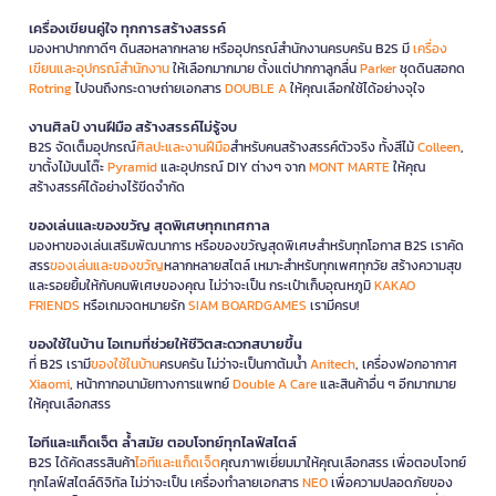
เครื่องเขียนคู่ใจ ทุกการสร้างสรรค์
มองหาปากกาดีๆ ดินสอหลากหลาย หรืออุปกรณ์สำนักงานครบครัน B2S มี
เครื่อง
เขียนและอุปกรณ์สำนักงาน
ให้เลือกมากมาย ตั้งแต่ปากกาลูกลื่น
Parker
ชุดดินสอกด
Rotring
ไปจนถึงกระดาษถ่ายเอกสาร
DOUBLE A
ให้คุณเลือกใช้ได้อย่างจุใจ
งานศิลป์ งานฝีมือ สร้างสรรค์ไม่รู้จบ
B2S จัดเต็มอุปกรณ์
ศิลปะและงานฝีมือ
สำหรับคนสร้างสรรค์ตัวจริง ทั้งสีไม้
Colleen
,
ขาตั้งไม้บนโต๊ะ
Pyramid
และอุปกรณ์ DIY ต่างๆ จาก
MONT MARTE
ให้คุณ
สร้างสรรค์ได้อย่างไร้ขีดจำกัด
ของเล่นและของขวัญ สุดพิเศษทุกเทศกาล
มองหาของเล่นเสริมพัฒนาการ หรือของขวัญสุดพิเศษสำหรับทุกโอกาส B2S เราคัด
สรร
ของเล่นและของขวัญ
หลากหลายสไตล์ เหมาะสำหรับทุกเพศทุกวัย สร้างความสุข
และรอยยิ้มให้กับคนพิเศษของคุณ ไม่ว่าจะเป็น กระเป๋าเก็บอุณหภูมิ
KAKAO
FRIENDS
หรือเกมจดหมายรัก
SIAM BOARDGAMES
เรามีครบ!
ของใช้ในบ้าน ไอเทมที่ช่วยให้ชีวิตสะดวกสบายขึ้น
ที่ B2S เรามี
ของใช้ในบ้าน
ครบครัน ไม่ว่าจะเป็นกาต้มน้ำ
Anitech
, เครื่องฟอกอากาศ
Xiaomi
, หน้ากากอนามัยทางการแพทย์
Double A Care
และสินค้าอื่น ๆ อีกมากมาย
ให้คุณเลือกสรร
ไอทีและแก็ดเจ็ต ล้ำสมัย ตอบโจทย์ทุกไลฟ์สไตล์
B2S ได้คัดสรรสินค้า
ไอทีและแก็ดเจ็ต
คุณภาพเยี่ยมมาให้คุณเลือกสรร เพื่อตอบโจทย์
ทุกไลฟ์สไตล์ดิจิทัล ไม่ว่าจะเป็น เครื่องทำลายเอกสาร
NEO
เพื่อความปลอดภัยของ