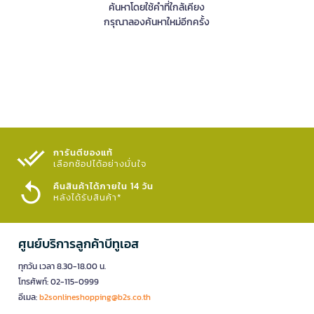
ค้นหาโดยใช้คำที่ใกล้เคียง
กรุณาลองค้นหาใหม่อีกครั้ง
การันตีของแท้
เลือกช้อปได้อย่างมั่นใจ​
คืนสินค้าได้ภายใน 14 วัน
หลังได้รับสินค้า*
ศูนย์บริการลูกค้าบีทูเอส
ทุกวัน เวลา 8.30-18.00 น.
โทรศัพท์: 02-115-0999
อีเมล:
b2sonlineshopping@b2s.co.th