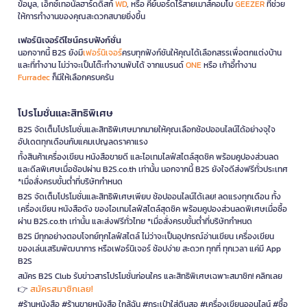
ข้อมูล, เอ็กซ์เทอนัลฮาร์ดดิสก์
WD
, หรือ คีย์บอร์ดไร้สายเมาส์คอมโบ
GEEZER
ที่ช่วย
ให้การทำงานของคุณสะดวกสบายยิ่งขึ้น
เฟอร์นิเจอร์ดีไซน์ครบฟังก์ชั่น
นอกจากนี้ B2S ยังมี
เฟอร์นิเจอร์
ครบทุกฟังก์ชันให้คุณได้เลือกสรรเพื่อตกแต่งบ้าน
และที่ทำงาน ไม่ว่าจะเป็นโต๊ะทำงานพับได้ จากแบรนด์
ONE
หรือ เก้าอี้ทำงาน
Furradec
ก็มีให้เลือกครบครัน
โปรโมชั่นและสิทธิพิเศษ
B2S จัดเต็มโปรโมชั่นและสิทธิพิเศษมากมายให้คุณเลือกช้อปออนไลน์ได้อย่างจุใจ
อัปเดตทุกเดือนกับแคมเปญลดราคาแรง
ทั้งสินค้าเครื่องเขียน หนังสือขายดี และไอเทมไลฟ์สไตล์สุดชิค พร้อมคูปองส่วนลด
และดีลพิเศษเมื่อช้อปผ่าน B2S.co.th เท่านั้น นอกจากนี้ B2S ยังใจดีส่งฟรีทั่วประเทศ
*เมื่อสั่งครบขั้นต่ำที่บริษัทกำหนด
B2S จัดเต็มโปรโมชั่นและสิทธิพิเศษเพียบ ช้อปออนไลน์ได้เลย! ลดแรงทุกเดือน ทั้ง
เครื่องเขียน หนังสือดัง ของไอเทมไลฟ์สไตล์สุดชิค พร้อมคูปองส่วนลดพิเศษเมื่อซื้อ
ผ่าน B2S.co.th เท่านั้น และส่งฟรีทั่วไทย *เมื่อสั่งครบขั้นต่ำที่บริษัทกำหนด
B2S มีทุกอย่างตอบโจทย์ทุกไลฟ์สไตล์ ไม่ว่าจะเป็นอุปกรณ์อ่านเขียน เครื่องเขียน
ของเล่นเสริมพัฒนาการ หรือเฟอร์นิเจอร์ ช้อปง่าย สะดวก ทุกที่ ทุกเวลา แค่มี App
B2S
สมัคร B2S Club รับข่าวสารโปรโมชั่นก่อนใคร และสิทธิพิเศษเฉพาะสมาชิก! คลิกเลย
สมัครสมาชิกเลย!
👉
#ร้านหนังสือ #ร้านขายหนังสือ ใกล้ฉัน #กระเป๋าใส่ดินสอ #เครื่องเขียนออนไลน์ #ซื้อ