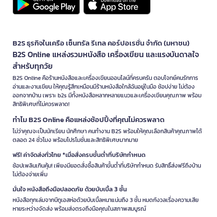
B2S ธุรกิจในเครือ เซ็นทรัล รีเทล คอร์ปอเรชั่น จำกัด (มหาชน)
B2S Online แหล่งรวมหนังสือ เครื่องเขียน และแรงบันดาลใจ
สำหรับทุกวัย
B2S Online คือร้านหนังสือและเครื่องเขียนออนไลน์ที่ครบครัน ตอบโจทย์คนรักการ
อ่านและงานเขียน ให้คุณรู้สึกเหมือนมีร้านหนังสือใกล้ฉันอยู่ในมือ ช้อปง่าย ไม่ต้อง
ออกจากบ้าน เพราะ b2s มีทั้งหนังสือหลากหลายแนวและเครื่องเขียนคุณภาพ พร้อม
สิทธิพิเศษที่ไม่ควรพลาด!
ทำไม B2S Online คือแหล่งช้อปปิ้งที่คุณไม่ควรพลาด
ไม่ว่าคุณจะเป็นนักเรียน นักศึกษา คนทำงาน B2S พร้อมให้คุณเลือกสินค้าคุณภาพได้
ตลอด 24 ชั่วโมง พร้อมโปรโมชั่นและสิทธิพิเศษมากมาย
ฟรี! ค่าจัดส่งทั่วไทย *เมื่อสั่งครบขั้นต่ำที่บริษัทกำหนด
ช้อปเพลินเกินคุ้ม! เพียงมียอดสั่งซื้อสินค้าขั้นต่ำที่บริษัทกำหนด รับสิทธิ์ส่งฟรีถึงบ้าน
ไม่ต้องจ่ายเพิ่ม
มั่นใจ หนังสือถึงมือปลอดภัย ด้วยบับเบิ้ล 3 ชั้น
หนังสือทุกเล่มจากบีทูเอสห่อด้วยบับเบิ้ลหนาแน่นถึง 3 ชั้น หมดกังวลเรื่องความเสีย
หายระหว่างจัดส่ง พร้อมส่งตรงถึงมือคุณในสภาพสมบูรณ์