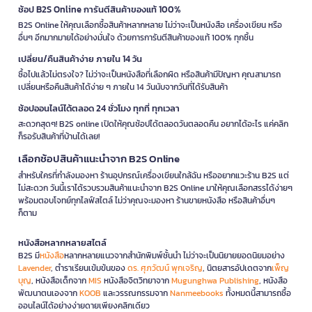
ช้อป B2S Online การันตีสินค้าของแท้ 100%
B2S Online ให้คุณเลือกซื้อสินค้าหลากหลาย ไม่ว่าจะเป็นหนังสือ เครื่องเขียน หรือ
อื่นๆ อีกมากมายได้อย่างมั่นใจ ด้วยการการันตีสินค้าของแท้ 100% ทุกชิ้น
เปลี่ยน/คืนสินค้าง่าย ภายใน 14 วัน
ซื้อไปแล้วไม่ตรงใจ? ไม่ว่าจะเป็นหนังสือที่เลือกผิด หรือสินค้ามีปัญหา คุณสามารถ
เปลี่ยนหรือคืนสินค้าได้ง่าย ๆ ภายใน 14 วันนับจากวันที่ได้รับสินค้า
ช้อปออนไลน์ได้ตลอด 24 ชั่วโมง ทุกที่ ทุกเวลา
สะดวกสุดๆ! B2S online เปิดให้คุณช้อปได้ตลอดวันตลอดคืน อยากได้อะไร แค่คลิก
ก็รอรับสินค้าที่บ้านได้เลย!
เลือกช้อปสินค้าแนะนำจาก B2S Online
สำหรับใครที่กำลังมองหา ร้านอุปกรณ์เครื่องเขียนใกล้ฉัน หรืออยากแวะร้าน B2S แต่
ไม่สะดวก วันนี้เราได้รวบรวมสินค้าแนะนำจาก B2S Online มาให้คุณเลือกสรรได้ง่ายๆ
พร้อมตอบโจทย์ทุกไลฟ์สไตล์ ไม่ว่าคุณจะมองหา ร้านขายหนังสือ หรือสินค้าอื่นๆ
ก็ตาม
หนังสือหลากหลายสไตล์
B2S มี
หนังสือ
หลากหลายแนวจากสำนักพิมพ์ชั้นนำ ไม่ว่าจะเป็นนิยายยอดนิยมอย่าง
Lavender
, ตำราเรียนเข้มข้นของ
ดร. ศุภวัฒน์ พุกเจริญ
, นิตยสารอัปเดตจาก
เพ็ญ
บุญ
, หนังสือเด็กจาก
MIS
หนังสือจิตวิทยาจาก
Mugunghwa Publishing
, หนังสือ
พัฒนาตนเองจาก
KOOB
และวรรณกรรมจาก
Nanmeebooks
ทั้งหมดนี้สามารถซื้อ
ออนไลน์ได้อย่างง่ายดายเพียงคลิกเดียว