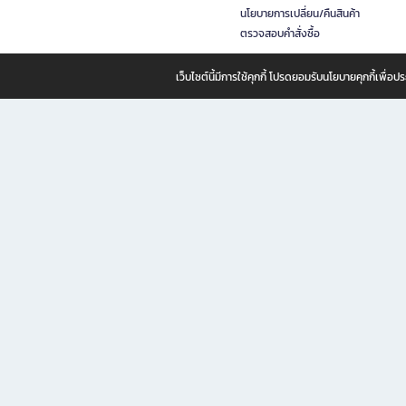
นโยบายการเปลี่ยน/คืนสินค้า
ตรวจสอบคำสั่งซื้อ
เว็บไซต์นี้มีการใช้คุกกี้ โปรดยอมรับนโยบายคุกกี้เพื่
B2S ธุรกิจในเครือ เซ็นทรัล รีเทล คอร์ปอเรชั่น จำกัด (มหาชน)
B2S Online แหล่งรวมหนังสือ เครื่องเขียน และแรงบันดาลใจสำหรับ
B2S Online คือร้านหนังสือและเครื่องเขียนออนไลน์ที่ครบครัน ตอบโจทย์คนรักการอ่านและงานเ
ทำไม B2S Online คือแหล่งช้อปปิ้งที่คุณไม่ควรพลาด
ไม่ว่าคุณจะเป็นนักเรียน นักศึกษา คนทำงาน B2S พร้อมให้คุณเลือกสินค้าคุณภาพได้ตลอด 24