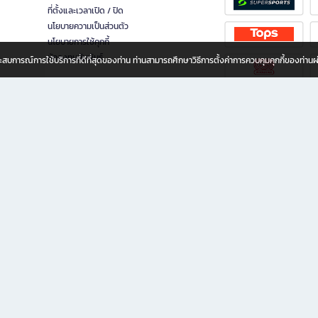
ที่ตั้งและเวลาเปิด / ปิด
นโยบายความเป็นส่วนตัว
นโยบายการใช้คุกกี้
นักลงทุนสัมพันธ์
อประสบการณ์การใช้บริการที่ดีที่สุดของท่าน ท่านสามารถศึกษาวิธีการตั้งค่าการควบคุมคุกกี้ของท่าน
ทุกวัย
ขียน ให้คุณรู้สึกเหมือนมีร้านหนังสือใกล้ฉันอยู่ในมือ ช้อปง่าย ไม่ต้องออกจากบ้าน เพราะ b2
 ชั่วโมง พร้อมโปรโมชั่นและสิทธิพิเศษมากมาย