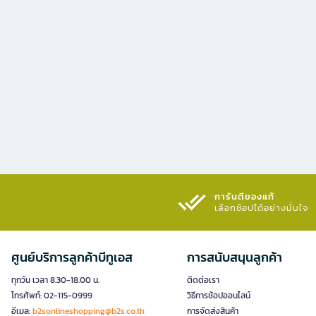
การันตีของแท้
เลือกช้อปได้อย่างมั่นใจ​
ศูนย์บริการลูกค้าบีทูเอส
การสนับสนุนลูกค้า
ทุกวัน เวลา 8.30-18.00 น.
ติดต่อเรา
โทรศัพท์: 02-115-0999
วิธีการช้อปออนไลน์
อีเมล:
b2sonlineshopping@b2s.co.th
การจัดส่งสินค้า