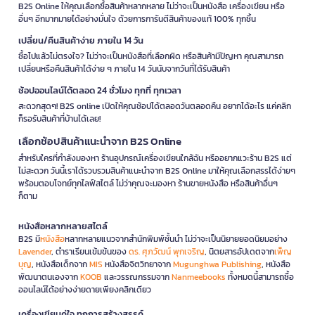
B2S Online ให้คุณเลือกซื้อสินค้าหลากหลาย ไม่ว่าจะเป็นหนังสือ เครื่องเขียน หรือ
อื่นๆ อีกมากมายได้อย่างมั่นใจ ด้วยการการันตีสินค้าของแท้ 100% ทุกชิ้น
เปลี่ยน/คืนสินค้าง่าย ภายใน 14 วัน
ซื้อไปแล้วไม่ตรงใจ? ไม่ว่าจะเป็นหนังสือที่เลือกผิด หรือสินค้ามีปัญหา คุณสามารถ
เปลี่ยนหรือคืนสินค้าได้ง่าย ๆ ภายใน 14 วันนับจากวันที่ได้รับสินค้า
ช้อปออนไลน์ได้ตลอด 24 ชั่วโมง ทุกที่ ทุกเวลา
สะดวกสุดๆ! B2S online เปิดให้คุณช้อปได้ตลอดวันตลอดคืน อยากได้อะไร แค่คลิก
ก็รอรับสินค้าที่บ้านได้เลย!
เลือกช้อปสินค้าแนะนำจาก B2S Online
สำหรับใครที่กำลังมองหา ร้านอุปกรณ์เครื่องเขียนใกล้ฉัน หรืออยากแวะร้าน B2S แต่
ไม่สะดวก วันนี้เราได้รวบรวมสินค้าแนะนำจาก B2S Online มาให้คุณเลือกสรรได้ง่ายๆ
พร้อมตอบโจทย์ทุกไลฟ์สไตล์ ไม่ว่าคุณจะมองหา ร้านขายหนังสือ หรือสินค้าอื่นๆ
ก็ตาม
หนังสือหลากหลายสไตล์
B2S มี
หนังสือ
หลากหลายแนวจากสำนักพิมพ์ชั้นนำ ไม่ว่าจะเป็นนิยายยอดนิยมอย่าง
Lavender
, ตำราเรียนเข้มข้นของ
ดร. ศุภวัฒน์ พุกเจริญ
, นิตยสารอัปเดตจาก
เพ็ญ
บุญ
, หนังสือเด็กจาก
MIS
หนังสือจิตวิทยาจาก
Mugunghwa Publishing
, หนังสือ
พัฒนาตนเองจาก
KOOB
และวรรณกรรมจาก
Nanmeebooks
ทั้งหมดนี้สามารถซื้อ
ออนไลน์ได้อย่างง่ายดายเพียงคลิกเดียว
เครื่องเขียนคู่ใจ ทุกการสร้างสรรค์