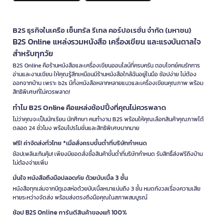
B2S ธุรกิจในเครือ เซ็นทรัล รีเทล คอร์ปอเรชั่น จำกัด (มหาชน)
B2S Online แหล่งรวมหนังสือ เครื่องเขียน และแรงบันดาลใจ
สำหรับทุกวัย
B2S Online คือร้านหนังสือและเครื่องเขียนออนไลน์ที่ครบครัน ตอบโจทย์คนรักการ
อ่านและงานเขียน ให้คุณรู้สึกเหมือนมีร้านหนังสือใกล้ฉันอยู่ในมือ ช้อปง่าย ไม่ต้อง
ออกจากบ้าน เพราะ b2s มีทั้งหนังสือหลากหลายแนวและเครื่องเขียนคุณภาพ พร้อม
สิทธิพิเศษที่ไม่ควรพลาด!
ทำไม B2S Online คือแหล่งช้อปปิ้งที่คุณไม่ควรพลาด
ไม่ว่าคุณจะเป็นนักเรียน นักศึกษา คนทำงาน B2S พร้อมให้คุณเลือกสินค้าคุณภาพได้
ตลอด 24 ชั่วโมง พร้อมโปรโมชั่นและสิทธิพิเศษมากมาย
ฟรี! ค่าจัดส่งทั่วไทย *เมื่อสั่งครบขั้นต่ำที่บริษัทกำหนด
ช้อปเพลินเกินคุ้ม! เพียงมียอดสั่งซื้อสินค้าขั้นต่ำที่บริษัทกำหนด รับสิทธิ์ส่งฟรีถึงบ้าน
ไม่ต้องจ่ายเพิ่ม
มั่นใจ หนังสือถึงมือปลอดภัย ด้วยบับเบิ้ล 3 ชั้น
หนังสือทุกเล่มจากบีทูเอสห่อด้วยบับเบิ้ลหนาแน่นถึง 3 ชั้น หมดกังวลเรื่องความเสีย
หายระหว่างจัดส่ง พร้อมส่งตรงถึงมือคุณในสภาพสมบูรณ์
ช้อป B2S Online การันตีสินค้าของแท้ 100%