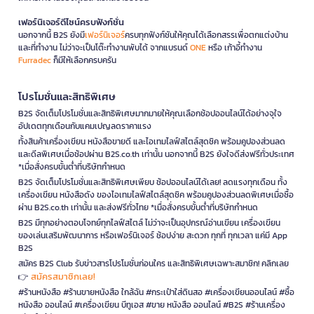
เฟอร์นิเจอร์ดีไซน์ครบฟังก์ชั่น
นอกจากนี้ B2S ยังมี
เฟอร์นิเจอร์
ครบทุกฟังก์ชันให้คุณได้เลือกสรรเพื่อตกแต่งบ้าน
และที่ทำงาน ไม่ว่าจะเป็นโต๊ะทำงานพับได้ จากแบรนด์
ONE
หรือ เก้าอี้ทำงาน
Furradec
ก็มีให้เลือกครบครัน
โปรโมชั่นและสิทธิพิเศษ
B2S จัดเต็มโปรโมชั่นและสิทธิพิเศษมากมายให้คุณเลือกช้อปออนไลน์ได้อย่างจุใจ
อัปเดตทุกเดือนกับแคมเปญลดราคาแรง
ทั้งสินค้าเครื่องเขียน หนังสือขายดี และไอเทมไลฟ์สไตล์สุดชิค พร้อมคูปองส่วนลด
และดีลพิเศษเมื่อช้อปผ่าน B2S.co.th เท่านั้น นอกจากนี้ B2S ยังใจดีส่งฟรีทั่วประเทศ
*เมื่อสั่งครบขั้นต่ำที่บริษัทกำหนด
B2S จัดเต็มโปรโมชั่นและสิทธิพิเศษเพียบ ช้อปออนไลน์ได้เลย! ลดแรงทุกเดือน ทั้ง
เครื่องเขียน หนังสือดัง ของไอเทมไลฟ์สไตล์สุดชิค พร้อมคูปองส่วนลดพิเศษเมื่อซื้อ
ผ่าน B2S.co.th เท่านั้น และส่งฟรีทั่วไทย *เมื่อสั่งครบขั้นต่ำที่บริษัทกำหนด
B2S มีทุกอย่างตอบโจทย์ทุกไลฟ์สไตล์ ไม่ว่าจะเป็นอุปกรณ์อ่านเขียน เครื่องเขียน
ของเล่นเสริมพัฒนาการ หรือเฟอร์นิเจอร์ ช้อปง่าย สะดวก ทุกที่ ทุกเวลา แค่มี App
B2S
สมัคร B2S Club รับข่าวสารโปรโมชั่นก่อนใคร และสิทธิพิเศษเฉพาะสมาชิก! คลิกเลย
สมัครสมาชิกเลย!
👉
#ร้านหนังสือ #ร้านขายหนังสือ ใกล้ฉัน #กระเป๋าใส่ดินสอ #เครื่องเขียนออนไลน์ #ซื้อ
หนังสือ ออนไลน์ #เครื่องเขียน บีทูเอส #ขาย หนังสือ ออนไลน์ #B2S #ร้านเครื่อง