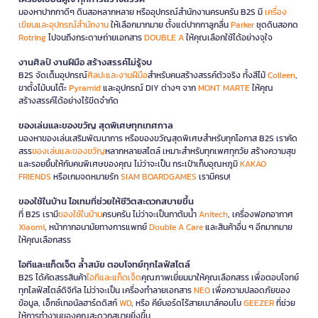
มองหาปากกาดีๆ ดินสอหลากหลาย หรืออุปกรณ์สำนักงานครบครัน B2S มี
เครื่อง
เขียนและอุปกรณ์สำนักงาน
ให้เลือกมากมาย ตั้งแต่ปากกาลูกลื่น
Parker
ชุดดินสอกด
Rotring
ไปจนถึงกระดาษถ่ายเอกสาร
DOUBLE A
ให้คุณเลือกใช้ได้อย่างจุใจ
งานศิลป์ งานฝีมือ สร้างสรรค์ไม่รู้จบ
B2S จัดเต็มอุปกรณ์
ศิลปะและงานฝีมือ
สำหรับคนสร้างสรรค์ตัวจริง ทั้งสีไม้
Colleen
,
ขาตั้งไม้บนโต๊ะ
Pyramid
และอุปกรณ์ DIY ต่างๆ จาก
MONT MARTE
ให้คุณ
สร้างสรรค์ได้อย่างไร้ขีดจำกัด
ของเล่นและของขวัญ สุดพิเศษทุกเทศกาล
มองหาของเล่นเสริมพัฒนาการ หรือของขวัญสุดพิเศษสำหรับทุกโอกาส B2S เราคัด
สรร
ของเล่นและของขวัญ
หลากหลายสไตล์ เหมาะสำหรับทุกเพศทุกวัย สร้างความสุข
และรอยยิ้มให้กับคนพิเศษของคุณ ไม่ว่าจะเป็น กระเป๋าเก็บอุณหภูมิ
KAKAO
FRIENDS
หรือเกมจดหมายรัก
SIAM BOARDGAMES
เรามีครบ!
ของใช้ในบ้าน ไอเทมที่ช่วยให้ชีวิตสะดวกสบายขึ้น
ที่ B2S เรามี
ของใช้ในบ้าน
ครบครัน ไม่ว่าจะเป็นกาต้มน้ำ
Anitech
, เครื่องฟอกอากาศ
Xiaomi
, หน้ากากอนามัยทางการแพทย์
Double A Care
และสินค้าอื่น ๆ อีกมากมาย
ให้คุณเลือกสรร
ไอทีและแก็ดเจ็ต ล้ำสมัย ตอบโจทย์ทุกไลฟ์สไตล์
B2S ได้คัดสรรสินค้า
ไอทีและแก็ดเจ็ต
คุณภาพเยี่ยมมาให้คุณเลือกสรร เพื่อตอบโจทย์
ทุกไลฟ์สไตล์ดิจิทัล ไม่ว่าจะเป็น เครื่องทำลายเอกสาร
NEO
เพื่อความปลอดภัยของ
ข้อมูล, เอ็กซ์เทอนัลฮาร์ดดิสก์
WD
, หรือ คีย์บอร์ดไร้สายเมาส์คอมโบ
GEEZER
ที่ช่วย
ให้การทำงานของคุณสะดวกสบายยิ่งขึ้น