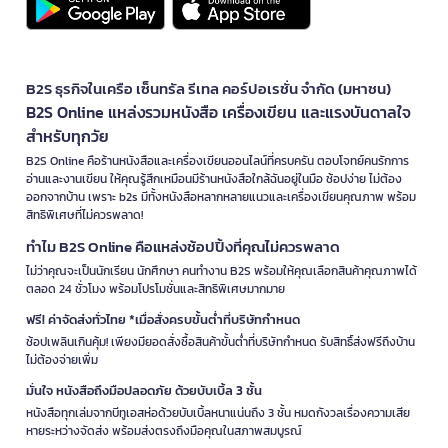
B2S ธุรกิจในเครือ เซ็นทรัล รีเทล คอร์ปอเรชั่น จำกัด (มหาชน)
B2S Online แหล่งรวมหนังสือ เครื่องเขียน และแรงบันดาลใจ
สำหรับทุกวัย
B2S Online คือร้านหนังสือและเครื่องเขียนออนไลน์ที่ครบครัน ตอบโจทย์คนรักการ
อ่านและงานเขียน ให้คุณรู้สึกเหมือนมีร้านหนังสือใกล้ฉันอยู่ในมือ ช้อปง่าย ไม่ต้อง
ออกจากบ้าน เพราะ b2s มีทั้งหนังสือหลากหลายแนวและเครื่องเขียนคุณภาพ พร้อม
สิทธิพิเศษที่ไม่ควรพลาด!
ทำไม B2S Online คือแหล่งช้อปปิ้งที่คุณไม่ควรพลาด
ไม่ว่าคุณจะเป็นนักเรียน นักศึกษา คนทำงาน B2S พร้อมให้คุณเลือกสินค้าคุณภาพได้
ตลอด 24 ชั่วโมง พร้อมโปรโมชั่นและสิทธิพิเศษมากมาย
ฟรี! ค่าจัดส่งทั่วไทย *เมื่อสั่งครบขั้นต่ำที่บริษัทกำหนด
ช้อปเพลินเกินคุ้ม! เพียงมียอดสั่งซื้อสินค้าขั้นต่ำที่บริษัทกำหนด รับสิทธิ์ส่งฟรีถึงบ้าน
ไม่ต้องจ่ายเพิ่ม
มั่นใจ หนังสือถึงมือปลอดภัย ด้วยบับเบิ้ล 3 ชั้น
หนังสือทุกเล่มจากบีทูเอสห่อด้วยบับเบิ้ลหนาแน่นถึง 3 ชั้น หมดกังวลเรื่องความเสีย
หายระหว่างจัดส่ง พร้อมส่งตรงถึงมือคุณในสภาพสมบูรณ์