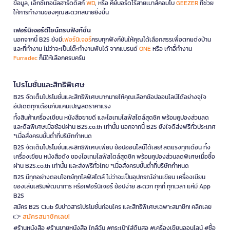
ข้อมูล, เอ็กซ์เทอนัลฮาร์ดดิสก์
WD
, หรือ คีย์บอร์ดไร้สายเมาส์คอมโบ
GEEZER
ที่ช่วย
ให้การทำงานของคุณสะดวกสบายยิ่งขึ้น
เฟอร์นิเจอร์ดีไซน์ครบฟังก์ชั่น
นอกจากนี้ B2S ยังมี
เฟอร์นิเจอร์
ครบทุกฟังก์ชันให้คุณได้เลือกสรรเพื่อตกแต่งบ้าน
และที่ทำงาน ไม่ว่าจะเป็นโต๊ะทำงานพับได้ จากแบรนด์
ONE
หรือ เก้าอี้ทำงาน
Furradec
ก็มีให้เลือกครบครัน
โปรโมชั่นและสิทธิพิเศษ
B2S จัดเต็มโปรโมชั่นและสิทธิพิเศษมากมายให้คุณเลือกช้อปออนไลน์ได้อย่างจุใจ
อัปเดตทุกเดือนกับแคมเปญลดราคาแรง
ทั้งสินค้าเครื่องเขียน หนังสือขายดี และไอเทมไลฟ์สไตล์สุดชิค พร้อมคูปองส่วนลด
และดีลพิเศษเมื่อช้อปผ่าน B2S.co.th เท่านั้น นอกจากนี้ B2S ยังใจดีส่งฟรีทั่วประเทศ
*เมื่อสั่งครบขั้นต่ำที่บริษัทกำหนด
B2S จัดเต็มโปรโมชั่นและสิทธิพิเศษเพียบ ช้อปออนไลน์ได้เลย! ลดแรงทุกเดือน ทั้ง
เครื่องเขียน หนังสือดัง ของไอเทมไลฟ์สไตล์สุดชิค พร้อมคูปองส่วนลดพิเศษเมื่อซื้อ
ผ่าน B2S.co.th เท่านั้น และส่งฟรีทั่วไทย *เมื่อสั่งครบขั้นต่ำที่บริษัทกำหนด
B2S มีทุกอย่างตอบโจทย์ทุกไลฟ์สไตล์ ไม่ว่าจะเป็นอุปกรณ์อ่านเขียน เครื่องเขียน
ของเล่นเสริมพัฒนาการ หรือเฟอร์นิเจอร์ ช้อปง่าย สะดวก ทุกที่ ทุกเวลา แค่มี App
B2S
สมัคร B2S Club รับข่าวสารโปรโมชั่นก่อนใคร และสิทธิพิเศษเฉพาะสมาชิก! คลิกเลย
สมัครสมาชิกเลย!
👉
#ร้านหนังสือ #ร้านขายหนังสือ ใกล้ฉัน #กระเป๋าใส่ดินสอ #เครื่องเขียนออนไลน์ #ซื้อ