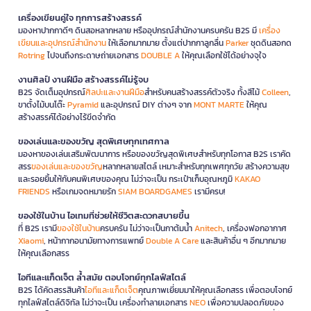
เครื่องเขียนคู่ใจ ทุกการสร้างสรรค์
มองหาปากกาดีๆ ดินสอหลากหลาย หรืออุปกรณ์สำนักงานครบครัน B2S มี
เครื่อง
เขียนและอุปกรณ์สำนักงาน
ให้เลือกมากมาย ตั้งแต่ปากกาลูกลื่น
Parker
ชุดดินสอกด
Rotring
ไปจนถึงกระดาษถ่ายเอกสาร
DOUBLE A
ให้คุณเลือกใช้ได้อย่างจุใจ
งานศิลป์ งานฝีมือ สร้างสรรค์ไม่รู้จบ
B2S จัดเต็มอุปกรณ์
ศิลปะและงานฝีมือ
สำหรับคนสร้างสรรค์ตัวจริง ทั้งสีไม้
Colleen
,
ขาตั้งไม้บนโต๊ะ
Pyramid
และอุปกรณ์ DIY ต่างๆ จาก
MONT MARTE
ให้คุณ
สร้างสรรค์ได้อย่างไร้ขีดจำกัด
ของเล่นและของขวัญ สุดพิเศษทุกเทศกาล
มองหาของเล่นเสริมพัฒนาการ หรือของขวัญสุดพิเศษสำหรับทุกโอกาส B2S เราคัด
สรร
ของเล่นและของขวัญ
หลากหลายสไตล์ เหมาะสำหรับทุกเพศทุกวัย สร้างความสุข
และรอยยิ้มให้กับคนพิเศษของคุณ ไม่ว่าจะเป็น กระเป๋าเก็บอุณหภูมิ
KAKAO
FRIENDS
หรือเกมจดหมายรัก
SIAM BOARDGAMES
เรามีครบ!
ของใช้ในบ้าน ไอเทมที่ช่วยให้ชีวิตสะดวกสบายขึ้น
ที่ B2S เรามี
ของใช้ในบ้าน
ครบครัน ไม่ว่าจะเป็นกาต้มน้ำ
Anitech
, เครื่องฟอกอากาศ
Xiaomi
, หน้ากากอนามัยทางการแพทย์
Double A Care
และสินค้าอื่น ๆ อีกมากมาย
ให้คุณเลือกสรร
ไอทีและแก็ดเจ็ต ล้ำสมัย ตอบโจทย์ทุกไลฟ์สไตล์
B2S ได้คัดสรรสินค้า
ไอทีและแก็ดเจ็ต
คุณภาพเยี่ยมมาให้คุณเลือกสรร เพื่อตอบโจทย์
ทุกไลฟ์สไตล์ดิจิทัล ไม่ว่าจะเป็น เครื่องทำลายเอกสาร
NEO
เพื่อความปลอดภัยของ