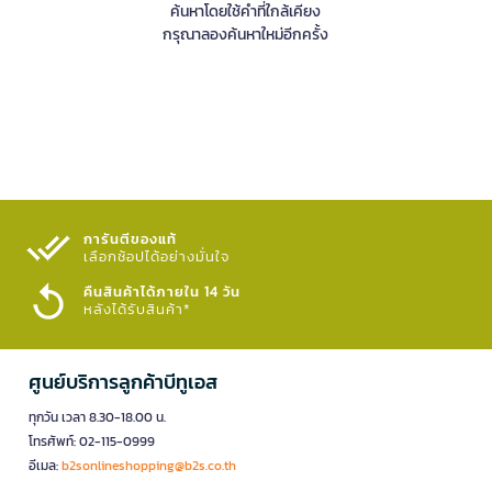
ค้นหาโดยใช้คำที่ใกล้เคียง
กรุณาลองค้นหาใหม่อีกครั้ง
การันตีของแท้
เลือกช้อปได้อย่างมั่นใจ​
คืนสินค้าได้ภายใน 14 วัน
หลังได้รับสินค้า*
ศูนย์บริการลูกค้าบีทูเอส
ทุกวัน เวลา 8.30-18.00 น.
โทรศัพท์: 02-115-0999
อีเมล:
b2sonlineshopping@b2s.co.th