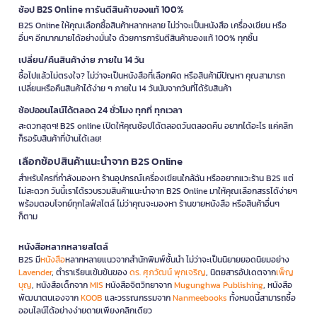
ช้อป B2S Online การันตีสินค้าของแท้ 100%
B2S Online ให้คุณเลือกซื้อสินค้าหลากหลาย ไม่ว่าจะเป็นหนังสือ เครื่องเขียน หรือ
อื่นๆ อีกมากมายได้อย่างมั่นใจ ด้วยการการันตีสินค้าของแท้ 100% ทุกชิ้น
เปลี่ยน/คืนสินค้าง่าย ภายใน 14 วัน
ซื้อไปแล้วไม่ตรงใจ? ไม่ว่าจะเป็นหนังสือที่เลือกผิด หรือสินค้ามีปัญหา คุณสามารถ
เปลี่ยนหรือคืนสินค้าได้ง่าย ๆ ภายใน 14 วันนับจากวันที่ได้รับสินค้า
ช้อปออนไลน์ได้ตลอด 24 ชั่วโมง ทุกที่ ทุกเวลา
สะดวกสุดๆ! B2S online เปิดให้คุณช้อปได้ตลอดวันตลอดคืน อยากได้อะไร แค่คลิก
ก็รอรับสินค้าที่บ้านได้เลย!
เลือกช้อปสินค้าแนะนำจาก B2S Online
สำหรับใครที่กำลังมองหา ร้านอุปกรณ์เครื่องเขียนใกล้ฉัน หรืออยากแวะร้าน B2S แต่
ไม่สะดวก วันนี้เราได้รวบรวมสินค้าแนะนำจาก B2S Online มาให้คุณเลือกสรรได้ง่ายๆ
พร้อมตอบโจทย์ทุกไลฟ์สไตล์ ไม่ว่าคุณจะมองหา ร้านขายหนังสือ หรือสินค้าอื่นๆ
ก็ตาม
หนังสือหลากหลายสไตล์
B2S มี
หนังสือ
หลากหลายแนวจากสำนักพิมพ์ชั้นนำ ไม่ว่าจะเป็นนิยายยอดนิยมอย่าง
Lavender
, ตำราเรียนเข้มข้นของ
ดร. ศุภวัฒน์ พุกเจริญ
, นิตยสารอัปเดตจาก
เพ็ญ
บุญ
, หนังสือเด็กจาก
MIS
หนังสือจิตวิทยาจาก
Mugunghwa Publishing
, หนังสือ
พัฒนาตนเองจาก
KOOB
และวรรณกรรมจาก
Nanmeebooks
ทั้งหมดนี้สามารถซื้อ
ออนไลน์ได้อย่างง่ายดายเพียงคลิกเดียว