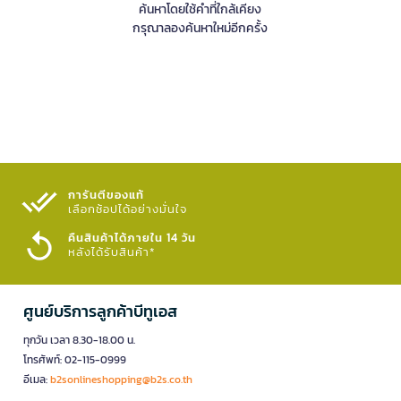
ค้นหาโดยใช้คำที่ใกล้เคียง
กรุณาลองค้นหาใหม่อีกครั้ง
การันตีของแท้
เลือกช้อปได้อย่างมั่นใจ​
คืนสินค้าได้ภายใน 14 วัน
หลังได้รับสินค้า*
ศูนย์บริการลูกค้าบีทูเอส
ทุกวัน เวลา 8.30-18.00 น.
โทรศัพท์: 02-115-0999
อีเมล:
b2sonlineshopping@b2s.co.th