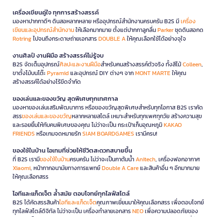
เครื่องเขียนคู่ใจ ทุกการสร้างสรรค์
มองหาปากกาดีๆ ดินสอหลากหลาย หรืออุปกรณ์สำนักงานครบครัน B2S มี
เครื่อง
เขียนและอุปกรณ์สำนักงาน
ให้เลือกมากมาย ตั้งแต่ปากกาลูกลื่น
Parker
ชุดดินสอกด
Rotring
ไปจนถึงกระดาษถ่ายเอกสาร
DOUBLE A
ให้คุณเลือกใช้ได้อย่างจุใจ
งานศิลป์ งานฝีมือ สร้างสรรค์ไม่รู้จบ
B2S จัดเต็มอุปกรณ์
ศิลปะและงานฝีมือ
สำหรับคนสร้างสรรค์ตัวจริง ทั้งสีไม้
Colleen
,
ขาตั้งไม้บนโต๊ะ
Pyramid
และอุปกรณ์ DIY ต่างๆ จาก
MONT MARTE
ให้คุณ
สร้างสรรค์ได้อย่างไร้ขีดจำกัด
ของเล่นและของขวัญ สุดพิเศษทุกเทศกาล
มองหาของเล่นเสริมพัฒนาการ หรือของขวัญสุดพิเศษสำหรับทุกโอกาส B2S เราคัด
สรร
ของเล่นและของขวัญ
หลากหลายสไตล์ เหมาะสำหรับทุกเพศทุกวัย สร้างความสุข
และรอยยิ้มให้กับคนพิเศษของคุณ ไม่ว่าจะเป็น กระเป๋าเก็บอุณหภูมิ
KAKAO
FRIENDS
หรือเกมจดหมายรัก
SIAM BOARDGAMES
เรามีครบ!
ของใช้ในบ้าน ไอเทมที่ช่วยให้ชีวิตสะดวกสบายขึ้น
ที่ B2S เรามี
ของใช้ในบ้าน
ครบครัน ไม่ว่าจะเป็นกาต้มน้ำ
Anitech
, เครื่องฟอกอากาศ
Xiaomi
, หน้ากากอนามัยทางการแพทย์
Double A Care
และสินค้าอื่น ๆ อีกมากมาย
ให้คุณเลือกสรร
ไอทีและแก็ดเจ็ต ล้ำสมัย ตอบโจทย์ทุกไลฟ์สไตล์
B2S ได้คัดสรรสินค้า
ไอทีและแก็ดเจ็ต
คุณภาพเยี่ยมมาให้คุณเลือกสรร เพื่อตอบโจทย์
ทุกไลฟ์สไตล์ดิจิทัล ไม่ว่าจะเป็น เครื่องทำลายเอกสาร
NEO
เพื่อความปลอดภัยของ