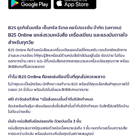
B2S ธุรกิจในเครือ เซ็นทรัล รีเทล คอร์ปอเรชั่น จำกัด (มหาชน)
B2S Online แหล่งรวมหนังสือ เครื่องเขียน และแรงบันดาลใจ
สำหรับทุกวัย
B2S Online คือร้านหนังสือและเครื่องเขียนออนไลน์ที่ครบครัน ตอบโจทย์คนรักการ
อ่านและงานเขียน ให้คุณรู้สึกเหมือนมีร้านหนังสือใกล้ฉันอยู่ในมือ ช้อปง่าย ไม่ต้อง
ออกจากบ้าน เพราะ b2s มีทั้งหนังสือหลากหลายแนวและเครื่องเขียนคุณภาพ พร้อม
สิทธิพิเศษที่ไม่ควรพลาด!
ทำไม B2S Online คือแหล่งช้อปปิ้งที่คุณไม่ควรพลาด
ไม่ว่าคุณจะเป็นนักเรียน นักศึกษา คนทำงาน B2S พร้อมให้คุณเลือกสินค้าคุณภาพได้
ตลอด 24 ชั่วโมง พร้อมโปรโมชั่นและสิทธิพิเศษมากมาย
ฟรี! ค่าจัดส่งทั่วไทย *เมื่อสั่งครบขั้นต่ำที่บริษัทกำหนด
ช้อปเพลินเกินคุ้ม! เพียงมียอดสั่งซื้อสินค้าขั้นต่ำที่บริษัทกำหนด รับสิทธิ์ส่งฟรีถึงบ้าน
ไม่ต้องจ่ายเพิ่ม
มั่นใจ หนังสือถึงมือปลอดภัย ด้วยบับเบิ้ล 3 ชั้น
หนังสือทุกเล่มจากบีทูเอสห่อด้วยบับเบิ้ลหนาแน่นถึง 3 ชั้น หมดกังวลเรื่องความเสีย
หายระหว่างจัดส่ง พร้อมส่งตรงถึงมือคุณในสภาพสมบูรณ์