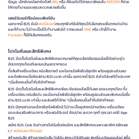
ข้อมูล, เอ็กซ์เทอนัลฮาร์ดดิสก์
WD
, หรือ คีย์บอร์ดไร้สายเมาส์คอมโบ
GEEZER
ที่ช่วย
ให้การทำงานของคุณสะดวกสบายยิ่งขึ้น
เฟอร์นิเจอร์ดีไซน์ครบฟังก์ชั่น
นอกจากนี้ B2S ยังมี
เฟอร์นิเจอร์
ครบทุกฟังก์ชันให้คุณได้เลือกสรรเพื่อตกแต่งบ้าน
และที่ทำงาน ไม่ว่าจะเป็นโต๊ะทำงานพับได้ จากแบรนด์
ONE
หรือ เก้าอี้ทำงาน
Furradec
ก็มีให้เลือกครบครัน
โปรโมชั่นและสิทธิพิเศษ
B2S จัดเต็มโปรโมชั่นและสิทธิพิเศษมากมายให้คุณเลือกช้อปออนไลน์ได้อย่างจุใจ
อัปเดตทุกเดือนกับแคมเปญลดราคาแรง
ทั้งสินค้าเครื่องเขียน หนังสือขายดี และไอเทมไลฟ์สไตล์สุดชิค พร้อมคูปองส่วนลด
และดีลพิเศษเมื่อช้อปผ่าน B2S.co.th เท่านั้น นอกจากนี้ B2S ยังใจดีส่งฟรีทั่วประเทศ
*เมื่อสั่งครบขั้นต่ำที่บริษัทกำหนด
B2S จัดเต็มโปรโมชั่นและสิทธิพิเศษเพียบ ช้อปออนไลน์ได้เลย! ลดแรงทุกเดือน ทั้ง
เครื่องเขียน หนังสือดัง ของไอเทมไลฟ์สไตล์สุดชิค พร้อมคูปองส่วนลดพิเศษเมื่อซื้อ
ผ่าน B2S.co.th เท่านั้น และส่งฟรีทั่วไทย *เมื่อสั่งครบขั้นต่ำที่บริษัทกำหนด
B2S มีทุกอย่างตอบโจทย์ทุกไลฟ์สไตล์ ไม่ว่าจะเป็นอุปกรณ์อ่านเขียน เครื่องเขียน
ของเล่นเสริมพัฒนาการ หรือเฟอร์นิเจอร์ ช้อปง่าย สะดวก ทุกที่ ทุกเวลา แค่มี App
B2S
สมัคร B2S Club รับข่าวสารโปรโมชั่นก่อนใคร และสิทธิพิเศษเฉพาะสมาชิก! คลิกเลย
สมัครสมาชิกเลย!
👉
#ร้านหนังสือ #ร้านขายหนังสือ ใกล้ฉัน #กระเป๋าใส่ดินสอ #เครื่องเขียนออนไลน์ #ซื้อ