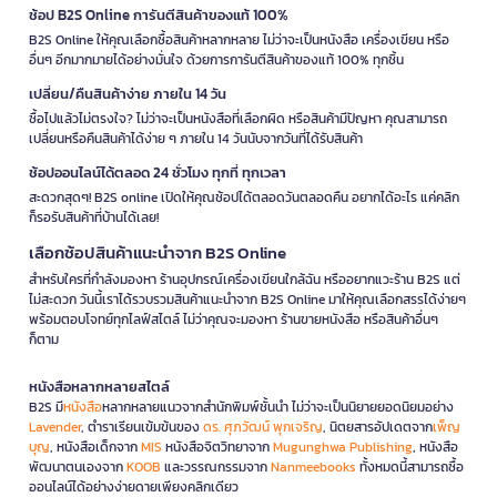
ช้อป B2S Online การันตีสินค้าของแท้ 100%
B2S Online ให้คุณเลือกซื้อสินค้าหลากหลาย ไม่ว่าจะเป็นหนังสือ เครื่องเขียน หรือ
อื่นๆ อีกมากมายได้อย่างมั่นใจ ด้วยการการันตีสินค้าของแท้ 100% ทุกชิ้น
เปลี่ยน/คืนสินค้าง่าย ภายใน 14 วัน
ซื้อไปแล้วไม่ตรงใจ? ไม่ว่าจะเป็นหนังสือที่เลือกผิด หรือสินค้ามีปัญหา คุณสามารถ
เปลี่ยนหรือคืนสินค้าได้ง่าย ๆ ภายใน 14 วันนับจากวันที่ได้รับสินค้า
ช้อปออนไลน์ได้ตลอด 24 ชั่วโมง ทุกที่ ทุกเวลา
สะดวกสุดๆ! B2S online เปิดให้คุณช้อปได้ตลอดวันตลอดคืน อยากได้อะไร แค่คลิก
ก็รอรับสินค้าที่บ้านได้เลย!
เลือกช้อปสินค้าแนะนำจาก B2S Online
สำหรับใครที่กำลังมองหา ร้านอุปกรณ์เครื่องเขียนใกล้ฉัน หรืออยากแวะร้าน B2S แต่
ไม่สะดวก วันนี้เราได้รวบรวมสินค้าแนะนำจาก B2S Online มาให้คุณเลือกสรรได้ง่ายๆ
พร้อมตอบโจทย์ทุกไลฟ์สไตล์ ไม่ว่าคุณจะมองหา ร้านขายหนังสือ หรือสินค้าอื่นๆ
ก็ตาม
หนังสือหลากหลายสไตล์
B2S มี
หนังสือ
หลากหลายแนวจากสำนักพิมพ์ชั้นนำ ไม่ว่าจะเป็นนิยายยอดนิยมอย่าง
Lavender
, ตำราเรียนเข้มข้นของ
ดร. ศุภวัฒน์ พุกเจริญ
, นิตยสารอัปเดตจาก
เพ็ญ
บุญ
, หนังสือเด็กจาก
MIS
หนังสือจิตวิทยาจาก
Mugunghwa Publishing
, หนังสือ
พัฒนาตนเองจาก
KOOB
และวรรณกรรมจาก
Nanmeebooks
ทั้งหมดนี้สามารถซื้อ
ออนไลน์ได้อย่างง่ายดายเพียงคลิกเดียว