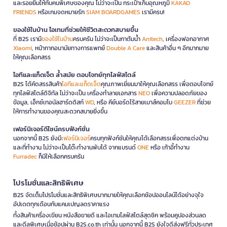
และรอยยิ้มให้กับคนพิเศษของคุณ ไม่ว่าจะเป็น กระเป๋าเก็บอุณหภูมิ
KAKAO
FRIENDS
หรือเกมจดหมายรัก
SIAM BOARDGAMES
เรามีครบ!
ของใช้ในบ้าน ไอเทมที่ช่วยให้ชีวิตสะดวกสบายขึ้น
ที่ B2S เรามี
ของใช้ในบ้าน
ครบครัน ไม่ว่าจะเป็นกาต้มน้ำ
Anitech
, เครื่องฟอกอากาศ
Xiaomi
, หน้ากากอนามัยทางการแพทย์
Double A Care
และสินค้าอื่น ๆ อีกมากมาย
ให้คุณเลือกสรร
ไอทีและแก็ดเจ็ต ล้ำสมัย ตอบโจทย์ทุกไลฟ์สไตล์
B2S ได้คัดสรรสินค้า
ไอทีและแก็ดเจ็ต
คุณภาพเยี่ยมมาให้คุณเลือกสรร เพื่อตอบโจทย์
ทุกไลฟ์สไตล์ดิจิทัล ไม่ว่าจะเป็น เครื่องทำลายเอกสาร
NEO
เพื่อความปลอดภัยของ
ข้อมูล, เอ็กซ์เทอนัลฮาร์ดดิสก์
WD
, หรือ คีย์บอร์ดไร้สายเมาส์คอมโบ
GEEZER
ที่ช่วย
ให้การทำงานของคุณสะดวกสบายยิ่งขึ้น
เฟอร์นิเจอร์ดีไซน์ครบฟังก์ชั่น
นอกจากนี้ B2S ยังมี
เฟอร์นิเจอร์
ครบทุกฟังก์ชันให้คุณได้เลือกสรรเพื่อตกแต่งบ้าน
และที่ทำงาน ไม่ว่าจะเป็นโต๊ะทำงานพับได้ จากแบรนด์
ONE
หรือ เก้าอี้ทำงาน
Furradec
ก็มีให้เลือกครบครัน
โปรโมชั่นและสิทธิพิเศษ
B2S จัดเต็มโปรโมชั่นและสิทธิพิเศษมากมายให้คุณเลือกช้อปออนไลน์ได้อย่างจุใจ
อัปเดตทุกเดือนกับแคมเปญลดราคาแรง
ทั้งสินค้าเครื่องเขียน หนังสือขายดี และไอเทมไลฟ์สไตล์สุดชิค พร้อมคูปองส่วนลด
และดีลพิเศษเมื่อช้อปผ่าน B2S.co.th เท่านั้น นอกจากนี้ B2S ยังใจดีส่งฟรีทั่วประเทศ