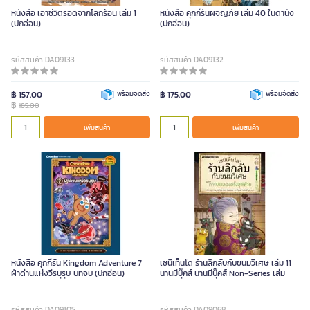
หนังสือ เอาชีวิตรอดจากโลกร้อน เล่ม 1
หนังสือ คุกกี้รันผจญภัย เล่ม 40 ในดานัง
(ปกอ่อน)
(ปกอ่อน)
รหัสสินค้า DA09133
รหัสสินค้า DA09132
฿ 157.00
พร้อมจัดส่ง
฿ 175.00
พร้อมจัดส่ง
฿
185.00
เพิ่มสินค้า
เพิ่มสินค้า
หนังสือ คุกกี้รัน Kingdom Adventure 7
เซนิเท็นโด ร้านลึกลับกับขนมวิเศษ เล่ม 11
ฝ่าด่านแห่งวีรบุรุษ บทจบ (ปกอ่อน)
นานมีบุ๊คส์ นานมีบุ๊คส์ Non-Series เล่ม
รหัสสินค้า DA09105
รหัสสินค้า DA09068