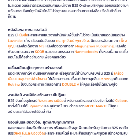
ไม่สะดวก วันนี้เราได้รวบรวมสินค้าแนะนำจาก B2S Online มาให้คุณเลือกสรรได้ง่ายๆ
พร้อมตอบโจทย์ทุกไลฟ์สไตล์ ไม่ว่าคุณจะมองหา ร้านขายหนังสือ หรือสินค้าอื่นๆ
ก็ตาม
หนังสือหลากหลายสไตล์
B2S มี
หนังสือ
หลากหลายแนวจากสำนักพิมพ์ชั้นนำ ไม่ว่าจะเป็นนิยายยอดนิยมอย่าง
Lavender
, ตำราเรียนเข้มข้นของ
ดร. ศุภวัฒน์ พุกเจริญ
, นิตยสารอัปเดตจาก
เพ็ญ
บุญ
, หนังสือเด็กจาก
MIS
หนังสือจิตวิทยาจาก
Mugunghwa Publishing
, หนังสือ
พัฒนาตนเองจาก
KOOB
และวรรณกรรมจาก
Nanmeebooks
ทั้งหมดนี้สามารถซื้อ
ออนไลน์ได้อย่างง่ายดายเพียงคลิกเดียว
เครื่องเขียนคู่ใจ ทุกการสร้างสรรค์
มองหาปากกาดีๆ ดินสอหลากหลาย หรืออุปกรณ์สำนักงานครบครัน B2S มี
เครื่อง
เขียนและอุปกรณ์สำนักงาน
ให้เลือกมากมาย ตั้งแต่ปากกาลูกลื่น
Parker
ชุดดินสอกด
Rotring
ไปจนถึงกระดาษถ่ายเอกสาร
DOUBLE A
ให้คุณเลือกใช้ได้อย่างจุใจ
งานศิลป์ งานฝีมือ สร้างสรรค์ไม่รู้จบ
B2S จัดเต็มอุปกรณ์
ศิลปะและงานฝีมือ
สำหรับคนสร้างสรรค์ตัวจริง ทั้งสีไม้
Colleen
,
ขาตั้งไม้บนโต๊ะ
Pyramid
และอุปกรณ์ DIY ต่างๆ จาก
MONT MARTE
ให้คุณ
สร้างสรรค์ได้อย่างไร้ขีดจำกัด
ของเล่นและของขวัญ สุดพิเศษทุกเทศกาล
มองหาของเล่นเสริมพัฒนาการ หรือของขวัญสุดพิเศษสำหรับทุกโอกาส B2S เราคัด
สรร
ของเล่นและของขวัญ
หลากหลายสไตล์ เหมาะสำหรับทุกเพศทุกวัย สร้างความสุข