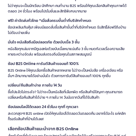
ไม่ว่าคุณจะเป็นนักเรียน นักศึกษา คนทำงาน B2S พร้อมให้คุณเลือกสินค้าคุณภาพได้
ตลอด 24 ชั่วโมง พร้อมโปรโมชั่นและสิทธิพิเศษมากมาย
ฟรี! ค่าจัดส่งทั่วไทย *เมื่อสั่งครบขั้นต่ำที่บริษัทกำหนด
ช้อปเพลินเกินคุ้ม! เพียงมียอดสั่งซื้อสินค้าขั้นต่ำที่บริษัทกำหนด รับสิทธิ์ส่งฟรีถึงบ้าน
ไม่ต้องจ่ายเพิ่ม
มั่นใจ หนังสือถึงมือปลอดภัย ด้วยบับเบิ้ล 3 ชั้น
หนังสือทุกเล่มจากบีทูเอสห่อด้วยบับเบิ้ลหนาแน่นถึง 3 ชั้น หมดกังวลเรื่องความเสีย
หายระหว่างจัดส่ง พร้อมส่งตรงถึงมือคุณในสภาพสมบูรณ์
ช้อป B2S Online การันตีสินค้าของแท้ 100%
B2S Online ให้คุณเลือกซื้อสินค้าหลากหลาย ไม่ว่าจะเป็นหนังสือ เครื่องเขียน หรือ
อื่นๆ อีกมากมายได้อย่างมั่นใจ ด้วยการการันตีสินค้าของแท้ 100% ทุกชิ้น
เปลี่ยน/คืนสินค้าง่าย ภายใน 14 วัน
ซื้อไปแล้วไม่ตรงใจ? ไม่ว่าจะเป็นหนังสือที่เลือกผิด หรือสินค้ามีปัญหา คุณสามารถ
เปลี่ยนหรือคืนสินค้าได้ง่าย ๆ ภายใน 14 วันนับจากวันที่ได้รับสินค้า
ช้อปออนไลน์ได้ตลอด 24 ชั่วโมง ทุกที่ ทุกเวลา
สะดวกสุดๆ! B2S online เปิดให้คุณช้อปได้ตลอดวันตลอดคืน อยากได้อะไร แค่คลิก
ก็รอรับสินค้าที่บ้านได้เลย!
เลือกช้อปสินค้าแนะนำจาก B2S Online
สำหรับใครที่กำลังมองหา ร้านอุปกรณ์เครื่องเขียนใกล้ฉัน หรืออยากแวะร้าน B2S แต่