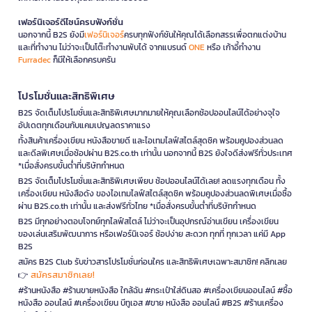
เฟอร์นิเจอร์ดีไซน์ครบฟังก์ชั่น
นอกจากนี้ B2S ยังมี
เฟอร์นิเจอร์
ครบทุกฟังก์ชันให้คุณได้เลือกสรรเพื่อตกแต่งบ้าน
และที่ทำงาน ไม่ว่าจะเป็นโต๊ะทำงานพับได้ จากแบรนด์
ONE
หรือ เก้าอี้ทำงาน
Furradec
ก็มีให้เลือกครบครัน
โปรโมชั่นและสิทธิพิเศษ
B2S จัดเต็มโปรโมชั่นและสิทธิพิเศษมากมายให้คุณเลือกช้อปออนไลน์ได้อย่างจุใจ
อัปเดตทุกเดือนกับแคมเปญลดราคาแรง
ทั้งสินค้าเครื่องเขียน หนังสือขายดี และไอเทมไลฟ์สไตล์สุดชิค พร้อมคูปองส่วนลด
และดีลพิเศษเมื่อช้อปผ่าน B2S.co.th เท่านั้น นอกจากนี้ B2S ยังใจดีส่งฟรีทั่วประเทศ
*เมื่อสั่งครบขั้นต่ำที่บริษัทกำหนด
B2S จัดเต็มโปรโมชั่นและสิทธิพิเศษเพียบ ช้อปออนไลน์ได้เลย! ลดแรงทุกเดือน ทั้ง
เครื่องเขียน หนังสือดัง ของไอเทมไลฟ์สไตล์สุดชิค พร้อมคูปองส่วนลดพิเศษเมื่อซื้อ
ผ่าน B2S.co.th เท่านั้น และส่งฟรีทั่วไทย *เมื่อสั่งครบขั้นต่ำที่บริษัทกำหนด
B2S มีทุกอย่างตอบโจทย์ทุกไลฟ์สไตล์ ไม่ว่าจะเป็นอุปกรณ์อ่านเขียน เครื่องเขียน
ของเล่นเสริมพัฒนาการ หรือเฟอร์นิเจอร์ ช้อปง่าย สะดวก ทุกที่ ทุกเวลา แค่มี App
B2S
สมัคร B2S Club รับข่าวสารโปรโมชั่นก่อนใคร และสิทธิพิเศษเฉพาะสมาชิก! คลิกเลย
สมัครสมาชิกเลย!
👉
#ร้านหนังสือ #ร้านขายหนังสือ ใกล้ฉัน #กระเป๋าใส่ดินสอ #เครื่องเขียนออนไลน์ #ซื้อ
หนังสือ ออนไลน์ #เครื่องเขียน บีทูเอส #ขาย หนังสือ ออนไลน์ #B2S #ร้านเครื่อง