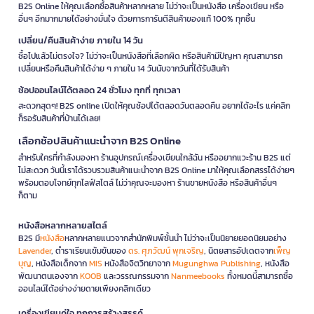
B2S Online ให้คุณเลือกซื้อสินค้าหลากหลาย ไม่ว่าจะเป็นหนังสือ เครื่องเขียน หรือ
อื่นๆ อีกมากมายได้อย่างมั่นใจ ด้วยการการันตีสินค้าของแท้ 100% ทุกชิ้น
เปลี่ยน/คืนสินค้าง่าย ภายใน 14 วัน
ซื้อไปแล้วไม่ตรงใจ? ไม่ว่าจะเป็นหนังสือที่เลือกผิด หรือสินค้ามีปัญหา คุณสามารถ
เปลี่ยนหรือคืนสินค้าได้ง่าย ๆ ภายใน 14 วันนับจากวันที่ได้รับสินค้า
ช้อปออนไลน์ได้ตลอด 24 ชั่วโมง ทุกที่ ทุกเวลา
สะดวกสุดๆ! B2S online เปิดให้คุณช้อปได้ตลอดวันตลอดคืน อยากได้อะไร แค่คลิก
ก็รอรับสินค้าที่บ้านได้เลย!
เลือกช้อปสินค้าแนะนำจาก B2S Online
สำหรับใครที่กำลังมองหา ร้านอุปกรณ์เครื่องเขียนใกล้ฉัน หรืออยากแวะร้าน B2S แต่
ไม่สะดวก วันนี้เราได้รวบรวมสินค้าแนะนำจาก B2S Online มาให้คุณเลือกสรรได้ง่ายๆ
พร้อมตอบโจทย์ทุกไลฟ์สไตล์ ไม่ว่าคุณจะมองหา ร้านขายหนังสือ หรือสินค้าอื่นๆ
ก็ตาม
หนังสือหลากหลายสไตล์
B2S มี
หนังสือ
หลากหลายแนวจากสำนักพิมพ์ชั้นนำ ไม่ว่าจะเป็นนิยายยอดนิยมอย่าง
Lavender
, ตำราเรียนเข้มข้นของ
ดร. ศุภวัฒน์ พุกเจริญ
, นิตยสารอัปเดตจาก
เพ็ญ
บุญ
, หนังสือเด็กจาก
MIS
หนังสือจิตวิทยาจาก
Mugunghwa Publishing
, หนังสือ
พัฒนาตนเองจาก
KOOB
และวรรณกรรมจาก
Nanmeebooks
ทั้งหมดนี้สามารถซื้อ
ออนไลน์ได้อย่างง่ายดายเพียงคลิกเดียว
เครื่องเขียนคู่ใจ ทุกการสร้างสรรค์