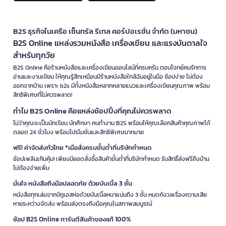
B2S ธุรกิจในเครือ เซ็นทรัล รีเทล คอร์ปอเรชั่น จำกัด (มหาชน)
B2S Online แหล่งรวมหนังสือ เครื่องเขียน และแรงบันดาลใจ
สำหรับทุกวัย
B2S Online คือร้านหนังสือและเครื่องเขียนออนไลน์ที่ครบครัน ตอบโจทย์คนรักการ
อ่านและงานเขียน ให้คุณรู้สึกเหมือนมีร้านหนังสือใกล้ฉันอยู่ในมือ ช้อปง่าย ไม่ต้อง
ออกจากบ้าน เพราะ b2s มีทั้งหนังสือหลากหลายแนวและเครื่องเขียนคุณภาพ พร้อม
สิทธิพิเศษที่ไม่ควรพลาด!
ทำไม B2S Online คือแหล่งช้อปปิ้งที่คุณไม่ควรพลาด
ไม่ว่าคุณจะเป็นนักเรียน นักศึกษา คนทำงาน B2S พร้อมให้คุณเลือกสินค้าคุณภาพได้
ตลอด 24 ชั่วโมง พร้อมโปรโมชั่นและสิทธิพิเศษมากมาย
ฟรี! ค่าจัดส่งทั่วไทย *เมื่อสั่งครบขั้นต่ำที่บริษัทกำหนด
ช้อปเพลินเกินคุ้ม! เพียงมียอดสั่งซื้อสินค้าขั้นต่ำที่บริษัทกำหนด รับสิทธิ์ส่งฟรีถึงบ้าน
ไม่ต้องจ่ายเพิ่ม
มั่นใจ หนังสือถึงมือปลอดภัย ด้วยบับเบิ้ล 3 ชั้น
หนังสือทุกเล่มจากบีทูเอสห่อด้วยบับเบิ้ลหนาแน่นถึง 3 ชั้น หมดกังวลเรื่องความเสีย
หายระหว่างจัดส่ง พร้อมส่งตรงถึงมือคุณในสภาพสมบูรณ์
ช้อป B2S Online การันตีสินค้าของแท้ 100%