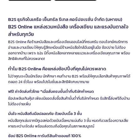
B2S ธุรกิจในเครือ เซ็นทรัล รีเทล คอร์ปอเรชั่น จำกัด (มหาชน)
B2S Online แหล่งรวมหนังสือ เครื่องเขียน และแรงบันดาลใจ
สำหรับทุกวัย
B2S Online คือร้านหนังสือและเครื่องเขียนออนไลน์ที่ครบครัน ตอบโจทย์คนรักการ
อ่านและงานเขียน ให้คุณรู้สึกเหมือนมีร้านหนังสือใกล้ฉันอยู่ในมือ ช้อปง่าย ไม่ต้อง
ออกจากบ้าน เพราะ b2s มีทั้งหนังสือหลากหลายแนวและเครื่องเขียนคุณภาพ พร้อม
สิทธิพิเศษที่ไม่ควรพลาด!
ทำไม B2S Online คือแหล่งช้อปปิ้งที่คุณไม่ควรพลาด
ไม่ว่าคุณจะเป็นนักเรียน นักศึกษา คนทำงาน B2S พร้อมให้คุณเลือกสินค้าคุณภาพได้
ตลอด 24 ชั่วโมง พร้อมโปรโมชั่นและสิทธิพิเศษมากมาย
ฟรี! ค่าจัดส่งทั่วไทย *เมื่อสั่งครบขั้นต่ำที่บริษัทกำหนด
ช้อปเพลินเกินคุ้ม! เพียงมียอดสั่งซื้อสินค้าขั้นต่ำที่บริษัทกำหนด รับสิทธิ์ส่งฟรีถึงบ้าน
ไม่ต้องจ่ายเพิ่ม
มั่นใจ หนังสือถึงมือปลอดภัย ด้วยบับเบิ้ล 3 ชั้น
หนังสือทุกเล่มจากบีทูเอสห่อด้วยบับเบิ้ลหนาแน่นถึง 3 ชั้น หมดกังวลเรื่องความเสีย
หายระหว่างจัดส่ง พร้อมส่งตรงถึงมือคุณในสภาพสมบูรณ์
ช้อป B2S Online การันตีสินค้าของแท้ 100%