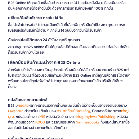
B2S Online ให้คุณเลือกซื้อสินค้าหลากหลาย ไม่ว่าจะเป็นหนังสือ เครื่องเขียน หรือ
อื่นๆ อีกมากมายได้อย่างมั่นใจ ด้วยการการันตีสินค้าของแท้ 100% ทุกชิ้น
เปลี่ยน/คืนสินค้าง่าย ภายใน 14 วัน
ซื้อไปแล้วไม่ตรงใจ? ไม่ว่าจะเป็นหนังสือที่เลือกผิด หรือสินค้ามีปัญหา คุณสามารถ
เปลี่ยนหรือคืนสินค้าได้ง่าย ๆ ภายใน 14 วันนับจากวันที่ได้รับสินค้า
ช้อปออนไลน์ได้ตลอด 24 ชั่วโมง ทุกที่ ทุกเวลา
สะดวกสุดๆ! B2S online เปิดให้คุณช้อปได้ตลอดวันตลอดคืน อยากได้อะไร แค่คลิก
ก็รอรับสินค้าที่บ้านได้เลย!
เลือกช้อปสินค้าแนะนำจาก B2S Online
สำหรับใครที่กำลังมองหา ร้านอุปกรณ์เครื่องเขียนใกล้ฉัน หรืออยากแวะร้าน B2S แต่
ไม่สะดวก วันนี้เราได้รวบรวมสินค้าแนะนำจาก B2S Online มาให้คุณเลือกสรรได้ง่ายๆ
พร้อมตอบโจทย์ทุกไลฟ์สไตล์ ไม่ว่าคุณจะมองหา ร้านขายหนังสือ หรือสินค้าอื่นๆ
ก็ตาม
หนังสือหลากหลายสไตล์
B2S มี
หนังสือ
หลากหลายแนวจากสำนักพิมพ์ชั้นนำ ไม่ว่าจะเป็นนิยายยอดนิยมอย่าง
Lavender
, ตำราเรียนเข้มข้นของ
ดร. ศุภวัฒน์ พุกเจริญ
, นิตยสารอัปเดตจาก
เพ็ญ
บุญ
, หนังสือเด็กจาก
MIS
หนังสือจิตวิทยาจาก
Mugunghwa Publishing
, หนังสือ
พัฒนาตนเองจาก
KOOB
และวรรณกรรมจาก
Nanmeebooks
ทั้งหมดนี้สามารถซื้อ
ออนไลน์ได้อย่างง่ายดายเพียงคลิกเดียว
เครื่องเขียนคู่ใจ ทุกการสร้างสรรค์