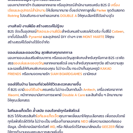
มองหาปากกาดีๆ ดินสอหลากหลาย หรืออุปกรณ์สำนักงานครบครัน B2S มี
เครื่อง
เขียนและอุปกรณ์สำนักงาน
ให้เลือกมากมาย ตั้งแต่ปากกาลูกลื่น
Parker
ชุดดินสอกด
Rotring
ไปจนถึงกระดาษถ่ายเอกสาร
DOUBLE A
ให้คุณเลือกใช้ได้อย่างจุใจ
งานศิลป์ งานฝีมือ สร้างสรรค์ไม่รู้จบ
B2S จัดเต็มอุปกรณ์
ศิลปะและงานฝีมือ
สำหรับคนสร้างสรรค์ตัวจริง ทั้งสีไม้
Colleen
,
ขาตั้งไม้บนโต๊ะ
Pyramid
และอุปกรณ์ DIY ต่างๆ จาก
MONT MARTE
ให้คุณ
สร้างสรรค์ได้อย่างไร้ขีดจำกัด
ของเล่นและของขวัญ สุดพิเศษทุกเทศกาล
มองหาของเล่นเสริมพัฒนาการ หรือของขวัญสุดพิเศษสำหรับทุกโอกาส B2S เราคัด
สรร
ของเล่นและของขวัญ
หลากหลายสไตล์ เหมาะสำหรับทุกเพศทุกวัย สร้างความสุข
และรอยยิ้มให้กับคนพิเศษของคุณ ไม่ว่าจะเป็น กระเป๋าเก็บอุณหภูมิ
KAKAO
FRIENDS
หรือเกมจดหมายรัก
SIAM BOARDGAMES
เรามีครบ!
ของใช้ในบ้าน ไอเทมที่ช่วยให้ชีวิตสะดวกสบายขึ้น
ที่ B2S เรามี
ของใช้ในบ้าน
ครบครัน ไม่ว่าจะเป็นกาต้มน้ำ
Anitech
, เครื่องฟอกอากาศ
Xiaomi
, หน้ากากอนามัยทางการแพทย์
Double A Care
และสินค้าอื่น ๆ อีกมากมาย
ให้คุณเลือกสรร
ไอทีและแก็ดเจ็ต ล้ำสมัย ตอบโจทย์ทุกไลฟ์สไตล์
B2S ได้คัดสรรสินค้า
ไอทีและแก็ดเจ็ต
คุณภาพเยี่ยมมาให้คุณเลือกสรร เพื่อตอบโจทย์
ทุกไลฟ์สไตล์ดิจิทัล ไม่ว่าจะเป็น เครื่องทำลายเอกสาร
NEO
เพื่อความปลอดภัยของ
ข้อมูล, เอ็กซ์เทอนัลฮาร์ดดิสก์
WD
, หรือ คีย์บอร์ดไร้สายเมาส์คอมโบ
GEEZER
ที่ช่วย
ให้การทำงานของคุณสะดวกสบายยิ่งขึ้น