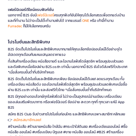
เฟอร์นิเจอร์ดีไซน์ครบฟังก์ชั่น
นอกจากนี้ B2S ยังมี
เฟอร์นิเจอร์
ครบทุกฟังก์ชันให้คุณได้เลือกสรรเพื่อตกแต่งบ้าน
และที่ทำงาน ไม่ว่าจะเป็นโต๊ะทำงานพับได้ จากแบรนด์
ONE
หรือ เก้าอี้ทำงาน
Furradec
ก็มีให้เลือกครบครัน
โปรโมชั่นและสิทธิพิเศษ
B2S จัดเต็มโปรโมชั่นและสิทธิพิเศษมากมายให้คุณเลือกช้อปออนไลน์ได้อย่างจุใจ
อัปเดตทุกเดือนกับแคมเปญลดราคาแรง
ทั้งสินค้าเครื่องเขียน หนังสือขายดี และไอเทมไลฟ์สไตล์สุดชิค พร้อมคูปองส่วนลด
และดีลพิเศษเมื่อช้อปผ่าน B2S.co.th เท่านั้น นอกจากนี้ B2S ยังใจดีส่งฟรีทั่วประเทศ
*เมื่อสั่งครบขั้นต่ำที่บริษัทกำหนด
B2S จัดเต็มโปรโมชั่นและสิทธิพิเศษเพียบ ช้อปออนไลน์ได้เลย! ลดแรงทุกเดือน ทั้ง
เครื่องเขียน หนังสือดัง ของไอเทมไลฟ์สไตล์สุดชิค พร้อมคูปองส่วนลดพิเศษเมื่อซื้อ
ผ่าน B2S.co.th เท่านั้น และส่งฟรีทั่วไทย *เมื่อสั่งครบขั้นต่ำที่บริษัทกำหนด
B2S มีทุกอย่างตอบโจทย์ทุกไลฟ์สไตล์ ไม่ว่าจะเป็นอุปกรณ์อ่านเขียน เครื่องเขียน
ของเล่นเสริมพัฒนาการ หรือเฟอร์นิเจอร์ ช้อปง่าย สะดวก ทุกที่ ทุกเวลา แค่มี App
B2S
สมัคร B2S Club รับข่าวสารโปรโมชั่นก่อนใคร และสิทธิพิเศษเฉพาะสมาชิก! คลิกเลย
สมัครสมาชิกเลย!
👉
#ร้านหนังสือ #ร้านขายหนังสือ ใกล้ฉัน #กระเป๋าใส่ดินสอ #เครื่องเขียนออนไลน์ #ซื้อ
หนังสือ ออนไลน์ #เครื่องเขียน บีทูเอส #ขาย หนังสือ ออนไลน์ #B2S #ร้านเครื่อง