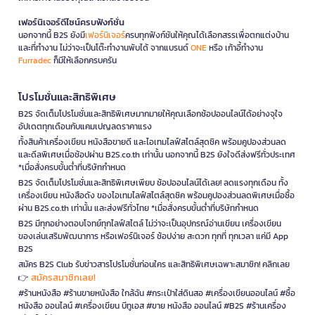
เฟอร์นิเจอร์ดีไซน์ครบฟังก์ชั่น
นอกจากนี้ B2S ยังมี
เฟอร์นิเจอร์
ครบทุกฟังก์ชันให้คุณได้เลือกสรรเพื่อตกแต่งบ้าน
และที่ทำงาน ไม่ว่าจะเป็นโต๊ะทำงานพับได้ จากแบรนด์
ONE
หรือ เก้าอี้ทำงาน
Furradec
ก็มีให้เลือกครบครัน
โปรโมชั่นและสิทธิพิเศษ
B2S จัดเต็มโปรโมชั่นและสิทธิพิเศษมากมายให้คุณเลือกช้อปออนไลน์ได้อย่างจุใจ
อัปเดตทุกเดือนกับแคมเปญลดราคาแรง
ทั้งสินค้าเครื่องเขียน หนังสือขายดี และไอเทมไลฟ์สไตล์สุดชิค พร้อมคูปองส่วนลด
และดีลพิเศษเมื่อช้อปผ่าน B2S.co.th เท่านั้น นอกจากนี้ B2S ยังใจดีส่งฟรีทั่วประเทศ
*เมื่อสั่งครบขั้นต่ำที่บริษัทกำหนด
B2S จัดเต็มโปรโมชั่นและสิทธิพิเศษเพียบ ช้อปออนไลน์ได้เลย! ลดแรงทุกเดือน ทั้ง
เครื่องเขียน หนังสือดัง ของไอเทมไลฟ์สไตล์สุดชิค พร้อมคูปองส่วนลดพิเศษเมื่อซื้อ
ผ่าน B2S.co.th เท่านั้น และส่งฟรีทั่วไทย *เมื่อสั่งครบขั้นต่ำที่บริษัทกำหนด
B2S มีทุกอย่างตอบโจทย์ทุกไลฟ์สไตล์ ไม่ว่าจะเป็นอุปกรณ์อ่านเขียน เครื่องเขียน
ของเล่นเสริมพัฒนาการ หรือเฟอร์นิเจอร์ ช้อปง่าย สะดวก ทุกที่ ทุกเวลา แค่มี App
B2S
สมัคร B2S Club รับข่าวสารโปรโมชั่นก่อนใคร และสิทธิพิเศษเฉพาะสมาชิก! คลิกเลย
สมัครสมาชิกเลย!
👉
#ร้านหนังสือ #ร้านขายหนังสือ ใกล้ฉัน #กระเป๋าใส่ดินสอ #เครื่องเขียนออนไลน์ #ซื้อ
หนังสือ ออนไลน์ #เครื่องเขียน บีทูเอส #ขาย หนังสือ ออนไลน์ #B2S #ร้านเครื่อง