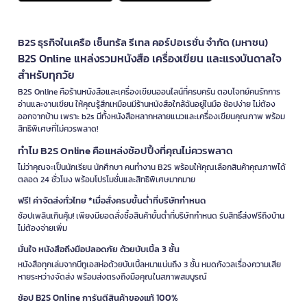
B2S ธุรกิจในเครือ เซ็นทรัล รีเทล คอร์ปอเรชั่น จำกัด (มหาชน)
B2S Online แหล่งรวมหนังสือ เครื่องเขียน และแรงบันดาลใจ
สำหรับทุกวัย
B2S Online คือร้านหนังสือและเครื่องเขียนออนไลน์ที่ครบครัน ตอบโจทย์คนรักการ
อ่านและงานเขียน ให้คุณรู้สึกเหมือนมีร้านหนังสือใกล้ฉันอยู่ในมือ ช้อปง่าย ไม่ต้อง
ออกจากบ้าน เพราะ b2s มีทั้งหนังสือหลากหลายแนวและเครื่องเขียนคุณภาพ พร้อม
สิทธิพิเศษที่ไม่ควรพลาด!
ทำไม B2S Online คือแหล่งช้อปปิ้งที่คุณไม่ควรพลาด
ไม่ว่าคุณจะเป็นนักเรียน นักศึกษา คนทำงาน B2S พร้อมให้คุณเลือกสินค้าคุณภาพได้
ตลอด 24 ชั่วโมง พร้อมโปรโมชั่นและสิทธิพิเศษมากมาย
ฟรี! ค่าจัดส่งทั่วไทย *เมื่อสั่งครบขั้นต่ำที่บริษัทกำหนด
ช้อปเพลินเกินคุ้ม! เพียงมียอดสั่งซื้อสินค้าขั้นต่ำที่บริษัทกำหนด รับสิทธิ์ส่งฟรีถึงบ้าน
ไม่ต้องจ่ายเพิ่ม
มั่นใจ หนังสือถึงมือปลอดภัย ด้วยบับเบิ้ล 3 ชั้น
หนังสือทุกเล่มจากบีทูเอสห่อด้วยบับเบิ้ลหนาแน่นถึง 3 ชั้น หมดกังวลเรื่องความเสีย
หายระหว่างจัดส่ง พร้อมส่งตรงถึงมือคุณในสภาพสมบูรณ์
ช้อป B2S Online การันตีสินค้าของแท้ 100%