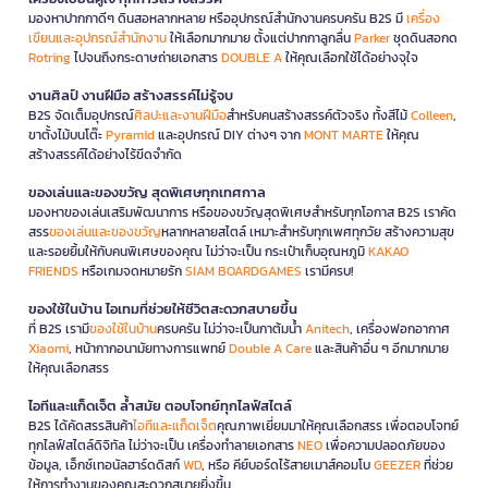
มองหาปากกาดีๆ ดินสอหลากหลาย หรืออุปกรณ์สำนักงานครบครัน B2S มี
เครื่อง
เขียนและอุปกรณ์สำนักงาน
ให้เลือกมากมาย ตั้งแต่ปากกาลูกลื่น
Parker
ชุดดินสอกด
Rotring
ไปจนถึงกระดาษถ่ายเอกสาร
DOUBLE A
ให้คุณเลือกใช้ได้อย่างจุใจ
งานศิลป์ งานฝีมือ สร้างสรรค์ไม่รู้จบ
B2S จัดเต็มอุปกรณ์
ศิลปะและงานฝีมือ
สำหรับคนสร้างสรรค์ตัวจริง ทั้งสีไม้
Colleen
,
ขาตั้งไม้บนโต๊ะ
Pyramid
และอุปกรณ์ DIY ต่างๆ จาก
MONT MARTE
ให้คุณ
สร้างสรรค์ได้อย่างไร้ขีดจำกัด
ของเล่นและของขวัญ สุดพิเศษทุกเทศกาล
มองหาของเล่นเสริมพัฒนาการ หรือของขวัญสุดพิเศษสำหรับทุกโอกาส B2S เราคัด
สรร
ของเล่นและของขวัญ
หลากหลายสไตล์ เหมาะสำหรับทุกเพศทุกวัย สร้างความสุข
และรอยยิ้มให้กับคนพิเศษของคุณ ไม่ว่าจะเป็น กระเป๋าเก็บอุณหภูมิ
KAKAO
FRIENDS
หรือเกมจดหมายรัก
SIAM BOARDGAMES
เรามีครบ!
ของใช้ในบ้าน ไอเทมที่ช่วยให้ชีวิตสะดวกสบายขึ้น
ที่ B2S เรามี
ของใช้ในบ้าน
ครบครัน ไม่ว่าจะเป็นกาต้มน้ำ
Anitech
, เครื่องฟอกอากาศ
Xiaomi
, หน้ากากอนามัยทางการแพทย์
Double A Care
และสินค้าอื่น ๆ อีกมากมาย
ให้คุณเลือกสรร
ไอทีและแก็ดเจ็ต ล้ำสมัย ตอบโจทย์ทุกไลฟ์สไตล์
B2S ได้คัดสรรสินค้า
ไอทีและแก็ดเจ็ต
คุณภาพเยี่ยมมาให้คุณเลือกสรร เพื่อตอบโจทย์
ทุกไลฟ์สไตล์ดิจิทัล ไม่ว่าจะเป็น เครื่องทำลายเอกสาร
NEO
เพื่อความปลอดภัยของ
ข้อมูล, เอ็กซ์เทอนัลฮาร์ดดิสก์
WD
, หรือ คีย์บอร์ดไร้สายเมาส์คอมโบ
GEEZER
ที่ช่วย
ให้การทำงานของคุณสะดวกสบายยิ่งขึ้น