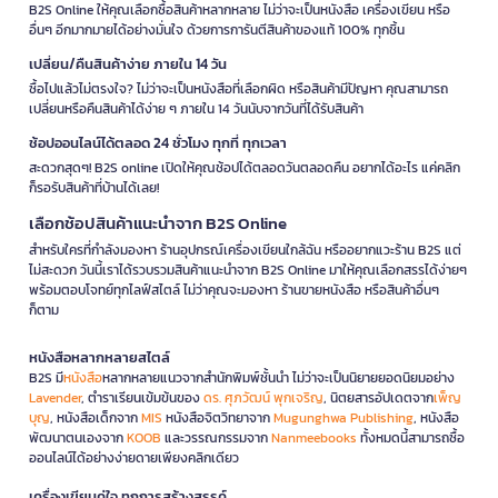
B2S Online ให้คุณเลือกซื้อสินค้าหลากหลาย ไม่ว่าจะเป็นหนังสือ เครื่องเขียน หรือ
อื่นๆ อีกมากมายได้อย่างมั่นใจ ด้วยการการันตีสินค้าของแท้ 100% ทุกชิ้น
เปลี่ยน/คืนสินค้าง่าย ภายใน 14 วัน
ซื้อไปแล้วไม่ตรงใจ? ไม่ว่าจะเป็นหนังสือที่เลือกผิด หรือสินค้ามีปัญหา คุณสามารถ
เปลี่ยนหรือคืนสินค้าได้ง่าย ๆ ภายใน 14 วันนับจากวันที่ได้รับสินค้า
ช้อปออนไลน์ได้ตลอด 24 ชั่วโมง ทุกที่ ทุกเวลา
สะดวกสุดๆ! B2S online เปิดให้คุณช้อปได้ตลอดวันตลอดคืน อยากได้อะไร แค่คลิก
ก็รอรับสินค้าที่บ้านได้เลย!
เลือกช้อปสินค้าแนะนำจาก B2S Online
สำหรับใครที่กำลังมองหา ร้านอุปกรณ์เครื่องเขียนใกล้ฉัน หรืออยากแวะร้าน B2S แต่
ไม่สะดวก วันนี้เราได้รวบรวมสินค้าแนะนำจาก B2S Online มาให้คุณเลือกสรรได้ง่ายๆ
พร้อมตอบโจทย์ทุกไลฟ์สไตล์ ไม่ว่าคุณจะมองหา ร้านขายหนังสือ หรือสินค้าอื่นๆ
ก็ตาม
หนังสือหลากหลายสไตล์
B2S มี
หนังสือ
หลากหลายแนวจากสำนักพิมพ์ชั้นนำ ไม่ว่าจะเป็นนิยายยอดนิยมอย่าง
Lavender
, ตำราเรียนเข้มข้นของ
ดร. ศุภวัฒน์ พุกเจริญ
, นิตยสารอัปเดตจาก
เพ็ญ
บุญ
, หนังสือเด็กจาก
MIS
หนังสือจิตวิทยาจาก
Mugunghwa Publishing
, หนังสือ
พัฒนาตนเองจาก
KOOB
และวรรณกรรมจาก
Nanmeebooks
ทั้งหมดนี้สามารถซื้อ
ออนไลน์ได้อย่างง่ายดายเพียงคลิกเดียว
เครื่องเขียนคู่ใจ ทุกการสร้างสรรค์