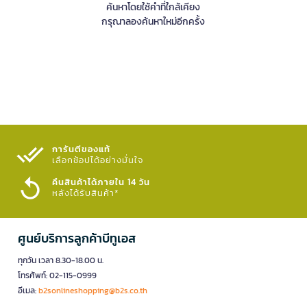
ค้นหาโดยใช้คำที่ใกล้เคียง
กรุณาลองค้นหาใหม่อีกครั้ง
การันตีของแท้
เลือกช้อปได้อย่างมั่นใจ​
คืนสินค้าได้ภายใน 14 วัน
หลังได้รับสินค้า*
ศูนย์บริการลูกค้าบีทูเอส
ทุกวัน เวลา 8.30-18.00 น.
โทรศัพท์: 02-115-0999
อีเมล:
b2sonlineshopping@b2s.co.th