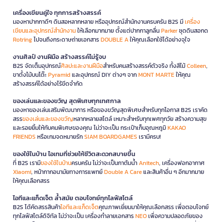
เครื่องเขียนคู่ใจ ทุกการสร้างสรรค์
มองหาปากกาดีๆ ดินสอหลากหลาย หรืออุปกรณ์สำนักงานครบครัน B2S มี
เครื่อง
เขียนและอุปกรณ์สำนักงาน
ให้เลือกมากมาย ตั้งแต่ปากกาลูกลื่น
Parker
ชุดดินสอกด
Rotring
ไปจนถึงกระดาษถ่ายเอกสาร
DOUBLE A
ให้คุณเลือกใช้ได้อย่างจุใจ
งานศิลป์ งานฝีมือ สร้างสรรค์ไม่รู้จบ
B2S จัดเต็มอุปกรณ์
ศิลปะและงานฝีมือ
สำหรับคนสร้างสรรค์ตัวจริง ทั้งสีไม้
Colleen
,
ขาตั้งไม้บนโต๊ะ
Pyramid
และอุปกรณ์ DIY ต่างๆ จาก
MONT MARTE
ให้คุณ
สร้างสรรค์ได้อย่างไร้ขีดจำกัด
ของเล่นและของขวัญ สุดพิเศษทุกเทศกาล
มองหาของเล่นเสริมพัฒนาการ หรือของขวัญสุดพิเศษสำหรับทุกโอกาส B2S เราคัด
สรร
ของเล่นและของขวัญ
หลากหลายสไตล์ เหมาะสำหรับทุกเพศทุกวัย สร้างความสุข
และรอยยิ้มให้กับคนพิเศษของคุณ ไม่ว่าจะเป็น กระเป๋าเก็บอุณหภูมิ
KAKAO
FRIENDS
หรือเกมจดหมายรัก
SIAM BOARDGAMES
เรามีครบ!
ของใช้ในบ้าน ไอเทมที่ช่วยให้ชีวิตสะดวกสบายขึ้น
ที่ B2S เรามี
ของใช้ในบ้าน
ครบครัน ไม่ว่าจะเป็นกาต้มน้ำ
Anitech
, เครื่องฟอกอากาศ
Xiaomi
, หน้ากากอนามัยทางการแพทย์
Double A Care
และสินค้าอื่น ๆ อีกมากมาย
ให้คุณเลือกสรร
ไอทีและแก็ดเจ็ต ล้ำสมัย ตอบโจทย์ทุกไลฟ์สไตล์
B2S ได้คัดสรรสินค้า
ไอทีและแก็ดเจ็ต
คุณภาพเยี่ยมมาให้คุณเลือกสรร เพื่อตอบโจทย์
ทุกไลฟ์สไตล์ดิจิทัล ไม่ว่าจะเป็น เครื่องทำลายเอกสาร
NEO
เพื่อความปลอดภัยของ