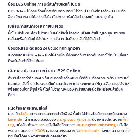
ช้อป B2S Online การันตีสินค้าของแท้ 100%
B2S Online ให้คุณเลือกซื้อสินค้าหลากหลาย ไม่ว่าจะเป็นหนังสือ เครื่องเขียน หรือ
อื่นๆ อีกมากมายได้อย่างมั่นใจ ด้วยการการันตีสินค้าของแท้ 100% ทุกชิ้น
เปลี่ยน/คืนสินค้าง่าย ภายใน 14 วัน
ซื้อไปแล้วไม่ตรงใจ? ไม่ว่าจะเป็นหนังสือที่เลือกผิด หรือสินค้ามีปัญหา คุณสามารถ
เปลี่ยนหรือคืนสินค้าได้ง่าย ๆ ภายใน 14 วันนับจากวันที่ได้รับสินค้า
ช้อปออนไลน์ได้ตลอด 24 ชั่วโมง ทุกที่ ทุกเวลา
สะดวกสุดๆ! B2S online เปิดให้คุณช้อปได้ตลอดวันตลอดคืน อยากได้อะไร แค่คลิก
ก็รอรับสินค้าที่บ้านได้เลย!
เลือกช้อปสินค้าแนะนำจาก B2S Online
สำหรับใครที่กำลังมองหา ร้านอุปกรณ์เครื่องเขียนใกล้ฉัน หรืออยากแวะร้าน B2S แต่
ไม่สะดวก วันนี้เราได้รวบรวมสินค้าแนะนำจาก B2S Online มาให้คุณเลือกสรรได้ง่ายๆ
พร้อมตอบโจทย์ทุกไลฟ์สไตล์ ไม่ว่าคุณจะมองหา ร้านขายหนังสือ หรือสินค้าอื่นๆ
ก็ตาม
หนังสือหลากหลายสไตล์
B2S มี
หนังสือ
หลากหลายแนวจากสำนักพิมพ์ชั้นนำ ไม่ว่าจะเป็นนิยายยอดนิยมอย่าง
Lavender
, ตำราเรียนเข้มข้นของ
ดร. ศุภวัฒน์ พุกเจริญ
, นิตยสารอัปเดตจาก
เพ็ญ
บุญ
, หนังสือเด็กจาก
MIS
หนังสือจิตวิทยาจาก
Mugunghwa Publishing
, หนังสือ
พัฒนาตนเองจาก
KOOB
และวรรณกรรมจาก
Nanmeebooks
ทั้งหมดนี้สามารถซื้อ
ออนไลน์ได้อย่างง่ายดายเพียงคลิกเดียว