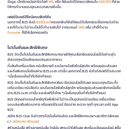
ข้อมูล, เอ็กซ์เทอนัลฮาร์ดดิสก์
WD
, หรือ คีย์บอร์ดไร้สายเมาส์คอมโบ
GEEZER
ที่ช่วย
ให้การทำงานของคุณสะดวกสบายยิ่งขึ้น
เฟอร์นิเจอร์ดีไซน์ครบฟังก์ชั่น
นอกจากนี้ B2S ยังมี
เฟอร์นิเจอร์
ครบทุกฟังก์ชันให้คุณได้เลือกสรรเพื่อตกแต่งบ้าน
และที่ทำงาน ไม่ว่าจะเป็นโต๊ะทำงานพับได้ จากแบรนด์
ONE
หรือ เก้าอี้ทำงาน
Furradec
ก็มีให้เลือกครบครัน
โปรโมชั่นและสิทธิพิเศษ
B2S จัดเต็มโปรโมชั่นและสิทธิพิเศษมากมายให้คุณเลือกช้อปออนไลน์ได้อย่างจุใจ
อัปเดตทุกเดือนกับแคมเปญลดราคาแรง
ทั้งสินค้าเครื่องเขียน หนังสือขายดี และไอเทมไลฟ์สไตล์สุดชิค พร้อมคูปองส่วนลด
และดีลพิเศษเมื่อช้อปผ่าน B2S.co.th เท่านั้น นอกจากนี้ B2S ยังใจดีส่งฟรีทั่วประเทศ
*เมื่อสั่งครบขั้นต่ำที่บริษัทกำหนด
B2S จัดเต็มโปรโมชั่นและสิทธิพิเศษเพียบ ช้อปออนไลน์ได้เลย! ลดแรงทุกเดือน ทั้ง
เครื่องเขียน หนังสือดัง ของไอเทมไลฟ์สไตล์สุดชิค พร้อมคูปองส่วนลดพิเศษเมื่อซื้อ
ผ่าน B2S.co.th เท่านั้น และส่งฟรีทั่วไทย *เมื่อสั่งครบขั้นต่ำที่บริษัทกำหนด
B2S มีทุกอย่างตอบโจทย์ทุกไลฟ์สไตล์ ไม่ว่าจะเป็นอุปกรณ์อ่านเขียน เครื่องเขียน
ของเล่นเสริมพัฒนาการ หรือเฟอร์นิเจอร์ ช้อปง่าย สะดวก ทุกที่ ทุกเวลา แค่มี App
B2S
สมัคร B2S Club รับข่าวสารโปรโมชั่นก่อนใคร และสิทธิพิเศษเฉพาะสมาชิก! คลิกเลย
สมัครสมาชิกเลย!
👉
#ร้านหนังสือ #ร้านขายหนังสือ ใกล้ฉัน #กระเป๋าใส่ดินสอ #เครื่องเขียนออนไลน์ #ซื้อ