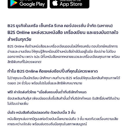
B2S ธุรกิจในเครือ เซ็นทรัล รีเทล คอร์ปอเรชั่น จำกัด (มหาชน)
B2S Online แหล่งรวมหนังสือ เครื่องเขียน และแรงบันดาลใจ
สำหรับทุกวัย
B2S Online คือร้านหนังสือและเครื่องเขียนออนไลน์ที่ครบครัน ตอบโจทย์คนรักการ
อ่านและงานเขียน ให้คุณรู้สึกเหมือนมีร้านหนังสือใกล้ฉันอยู่ในมือ ช้อปง่าย ไม่ต้อง
ออกจากบ้าน เพราะ b2s มีทั้งหนังสือหลากหลายแนวและเครื่องเขียนคุณภาพ พร้อม
สิทธิพิเศษที่ไม่ควรพลาด!
ทำไม B2S Online คือแหล่งช้อปปิ้งที่คุณไม่ควรพลาด
ไม่ว่าคุณจะเป็นนักเรียน นักศึกษา คนทำงาน B2S พร้อมให้คุณเลือกสินค้าคุณภาพได้
ตลอด 24 ชั่วโมง พร้อมโปรโมชั่นและสิทธิพิเศษมากมาย
ฟรี! ค่าจัดส่งทั่วไทย *เมื่อสั่งครบขั้นต่ำที่บริษัทกำหนด
ช้อปเพลินเกินคุ้ม! เพียงมียอดสั่งซื้อสินค้าขั้นต่ำที่บริษัทกำหนด รับสิทธิ์ส่งฟรีถึงบ้าน
ไม่ต้องจ่ายเพิ่ม
มั่นใจ หนังสือถึงมือปลอดภัย ด้วยบับเบิ้ล 3 ชั้น
หนังสือทุกเล่มจากบีทูเอสห่อด้วยบับเบิ้ลหนาแน่นถึง 3 ชั้น หมดกังวลเรื่องความเสีย
หายระหว่างจัดส่ง พร้อมส่งตรงถึงมือคุณในสภาพสมบูรณ์