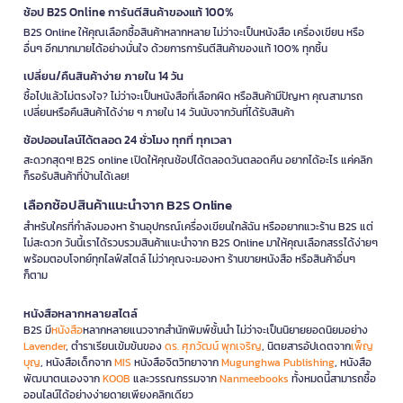
ช้อป B2S Online การันตีสินค้าของแท้ 100%
B2S Online ให้คุณเลือกซื้อสินค้าหลากหลาย ไม่ว่าจะเป็นหนังสือ เครื่องเขียน หรือ
อื่นๆ อีกมากมายได้อย่างมั่นใจ ด้วยการการันตีสินค้าของแท้ 100% ทุกชิ้น
เปลี่ยน/คืนสินค้าง่าย ภายใน 14 วัน
ซื้อไปแล้วไม่ตรงใจ? ไม่ว่าจะเป็นหนังสือที่เลือกผิด หรือสินค้ามีปัญหา คุณสามารถ
เปลี่ยนหรือคืนสินค้าได้ง่าย ๆ ภายใน 14 วันนับจากวันที่ได้รับสินค้า
ช้อปออนไลน์ได้ตลอด 24 ชั่วโมง ทุกที่ ทุกเวลา
สะดวกสุดๆ! B2S online เปิดให้คุณช้อปได้ตลอดวันตลอดคืน อยากได้อะไร แค่คลิก
ก็รอรับสินค้าที่บ้านได้เลย!
เลือกช้อปสินค้าแนะนำจาก B2S Online
สำหรับใครที่กำลังมองหา ร้านอุปกรณ์เครื่องเขียนใกล้ฉัน หรืออยากแวะร้าน B2S แต่
ไม่สะดวก วันนี้เราได้รวบรวมสินค้าแนะนำจาก B2S Online มาให้คุณเลือกสรรได้ง่ายๆ
พร้อมตอบโจทย์ทุกไลฟ์สไตล์ ไม่ว่าคุณจะมองหา ร้านขายหนังสือ หรือสินค้าอื่นๆ
ก็ตาม
หนังสือหลากหลายสไตล์
B2S มี
หนังสือ
หลากหลายแนวจากสำนักพิมพ์ชั้นนำ ไม่ว่าจะเป็นนิยายยอดนิยมอย่าง
Lavender
, ตำราเรียนเข้มข้นของ
ดร. ศุภวัฒน์ พุกเจริญ
, นิตยสารอัปเดตจาก
เพ็ญ
บุญ
, หนังสือเด็กจาก
MIS
หนังสือจิตวิทยาจาก
Mugunghwa Publishing
, หนังสือ
พัฒนาตนเองจาก
KOOB
และวรรณกรรมจาก
Nanmeebooks
ทั้งหมดนี้สามารถซื้อ
ออนไลน์ได้อย่างง่ายดายเพียงคลิกเดียว