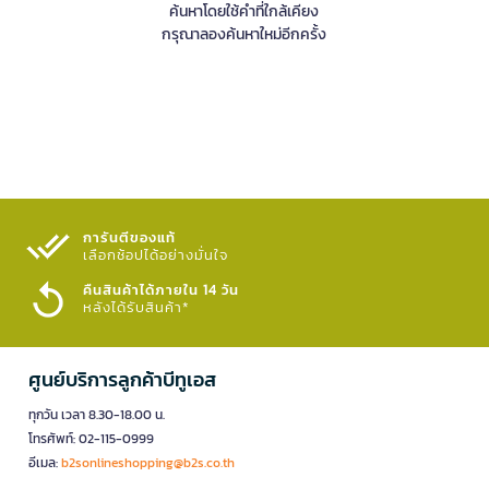
ค้นหาโดยใช้คำที่ใกล้เคียง
กรุณาลองค้นหาใหม่อีกครั้ง
การันตีของแท้
เลือกช้อปได้อย่างมั่นใจ​
คืนสินค้าได้ภายใน 14 วัน
หลังได้รับสินค้า*
ศูนย์บริการลูกค้าบีทูเอส
ทุกวัน เวลา 8.30-18.00 น.
โทรศัพท์: 02-115-0999
อีเมล:
b2sonlineshopping@b2s.co.th