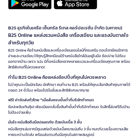
B2S ธุรกิจในเครือ เซ็นทรัล รีเทล คอร์ปอเรชั่น จำกัด (มหาชน)
B2S Online แหล่งรวมหนังสือ เครื่องเขียน และแรงบันดาลใจ
สำหรับทุกวัย
B2S Online คือร้านหนังสือและเครื่องเขียนออนไลน์ที่ครบครัน ตอบโจทย์คนรักการ
อ่านและงานเขียน ให้คุณรู้สึกเหมือนมีร้านหนังสือใกล้ฉันอยู่ในมือ ช้อปง่าย ไม่ต้อง
ออกจากบ้าน เพราะ b2s มีทั้งหนังสือหลากหลายแนวและเครื่องเขียนคุณภาพ พร้อม
สิทธิพิเศษที่ไม่ควรพลาด!
ทำไม B2S Online คือแหล่งช้อปปิ้งที่คุณไม่ควรพลาด
ไม่ว่าคุณจะเป็นนักเรียน นักศึกษา คนทำงาน B2S พร้อมให้คุณเลือกสินค้าคุณภาพได้
ตลอด 24 ชั่วโมง พร้อมโปรโมชั่นและสิทธิพิเศษมากมาย
ฟรี! ค่าจัดส่งทั่วไทย *เมื่อสั่งครบขั้นต่ำที่บริษัทกำหนด
ช้อปเพลินเกินคุ้ม! เพียงมียอดสั่งซื้อสินค้าขั้นต่ำที่บริษัทกำหนด รับสิทธิ์ส่งฟรีถึงบ้าน
ไม่ต้องจ่ายเพิ่ม
มั่นใจ หนังสือถึงมือปลอดภัย ด้วยบับเบิ้ล 3 ชั้น
หนังสือทุกเล่มจากบีทูเอสห่อด้วยบับเบิ้ลหนาแน่นถึง 3 ชั้น หมดกังวลเรื่องความเสีย
หายระหว่างจัดส่ง พร้อมส่งตรงถึงมือคุณในสภาพสมบูรณ์