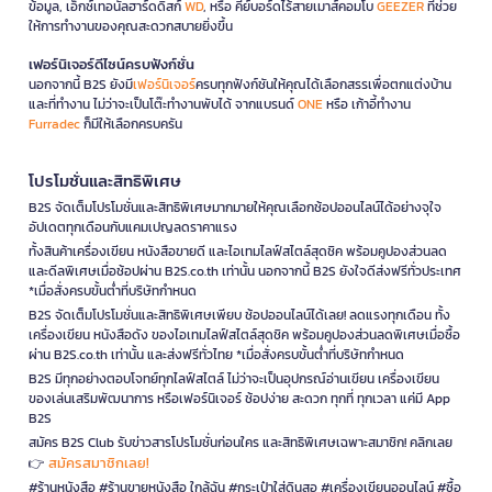
ข้อมูล, เอ็กซ์เทอนัลฮาร์ดดิสก์
WD
, หรือ คีย์บอร์ดไร้สายเมาส์คอมโบ
GEEZER
ที่ช่วย
ให้การทำงานของคุณสะดวกสบายยิ่งขึ้น
เฟอร์นิเจอร์ดีไซน์ครบฟังก์ชั่น
นอกจากนี้ B2S ยังมี
เฟอร์นิเจอร์
ครบทุกฟังก์ชันให้คุณได้เลือกสรรเพื่อตกแต่งบ้าน
และที่ทำงาน ไม่ว่าจะเป็นโต๊ะทำงานพับได้ จากแบรนด์
ONE
หรือ เก้าอี้ทำงาน
Furradec
ก็มีให้เลือกครบครัน
โปรโมชั่นและสิทธิพิเศษ
B2S จัดเต็มโปรโมชั่นและสิทธิพิเศษมากมายให้คุณเลือกช้อปออนไลน์ได้อย่างจุใจ
อัปเดตทุกเดือนกับแคมเปญลดราคาแรง
ทั้งสินค้าเครื่องเขียน หนังสือขายดี และไอเทมไลฟ์สไตล์สุดชิค พร้อมคูปองส่วนลด
และดีลพิเศษเมื่อช้อปผ่าน B2S.co.th เท่านั้น นอกจากนี้ B2S ยังใจดีส่งฟรีทั่วประเทศ
*เมื่อสั่งครบขั้นต่ำที่บริษัทกำหนด
B2S จัดเต็มโปรโมชั่นและสิทธิพิเศษเพียบ ช้อปออนไลน์ได้เลย! ลดแรงทุกเดือน ทั้ง
เครื่องเขียน หนังสือดัง ของไอเทมไลฟ์สไตล์สุดชิค พร้อมคูปองส่วนลดพิเศษเมื่อซื้อ
ผ่าน B2S.co.th เท่านั้น และส่งฟรีทั่วไทย *เมื่อสั่งครบขั้นต่ำที่บริษัทกำหนด
B2S มีทุกอย่างตอบโจทย์ทุกไลฟ์สไตล์ ไม่ว่าจะเป็นอุปกรณ์อ่านเขียน เครื่องเขียน
ของเล่นเสริมพัฒนาการ หรือเฟอร์นิเจอร์ ช้อปง่าย สะดวก ทุกที่ ทุกเวลา แค่มี App
B2S
สมัคร B2S Club รับข่าวสารโปรโมชั่นก่อนใคร และสิทธิพิเศษเฉพาะสมาชิก! คลิกเลย
สมัครสมาชิกเลย!
👉
#ร้านหนังสือ #ร้านขายหนังสือ ใกล้ฉัน #กระเป๋าใส่ดินสอ #เครื่องเขียนออนไลน์ #ซื้อ