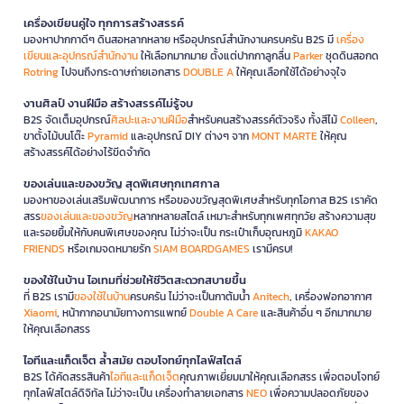
เครื่องเขียนคู่ใจ ทุกการสร้างสรรค์
มองหาปากกาดีๆ ดินสอหลากหลาย หรืออุปกรณ์สำนักงานครบครัน B2S มี
เครื่อง
เขียนและอุปกรณ์สำนักงาน
ให้เลือกมากมาย ตั้งแต่ปากกาลูกลื่น
Parker
ชุดดินสอกด
Rotring
ไปจนถึงกระดาษถ่ายเอกสาร
DOUBLE A
ให้คุณเลือกใช้ได้อย่างจุใจ
งานศิลป์ งานฝีมือ สร้างสรรค์ไม่รู้จบ
B2S จัดเต็มอุปกรณ์
ศิลปะและงานฝีมือ
สำหรับคนสร้างสรรค์ตัวจริง ทั้งสีไม้
Colleen
,
ขาตั้งไม้บนโต๊ะ
Pyramid
และอุปกรณ์ DIY ต่างๆ จาก
MONT MARTE
ให้คุณ
สร้างสรรค์ได้อย่างไร้ขีดจำกัด
ของเล่นและของขวัญ สุดพิเศษทุกเทศกาล
มองหาของเล่นเสริมพัฒนาการ หรือของขวัญสุดพิเศษสำหรับทุกโอกาส B2S เราคัด
สรร
ของเล่นและของขวัญ
หลากหลายสไตล์ เหมาะสำหรับทุกเพศทุกวัย สร้างความสุข
และรอยยิ้มให้กับคนพิเศษของคุณ ไม่ว่าจะเป็น กระเป๋าเก็บอุณหภูมิ
KAKAO
FRIENDS
หรือเกมจดหมายรัก
SIAM BOARDGAMES
เรามีครบ!
ของใช้ในบ้าน ไอเทมที่ช่วยให้ชีวิตสะดวกสบายขึ้น
ที่ B2S เรามี
ของใช้ในบ้าน
ครบครัน ไม่ว่าจะเป็นกาต้มน้ำ
Anitech
, เครื่องฟอกอากาศ
Xiaomi
, หน้ากากอนามัยทางการแพทย์
Double A Care
และสินค้าอื่น ๆ อีกมากมาย
ให้คุณเลือกสรร
ไอทีและแก็ดเจ็ต ล้ำสมัย ตอบโจทย์ทุกไลฟ์สไตล์
B2S ได้คัดสรรสินค้า
ไอทีและแก็ดเจ็ต
คุณภาพเยี่ยมมาให้คุณเลือกสรร เพื่อตอบโจทย์
ทุกไลฟ์สไตล์ดิจิทัล ไม่ว่าจะเป็น เครื่องทำลายเอกสาร
NEO
เพื่อความปลอดภัยของ