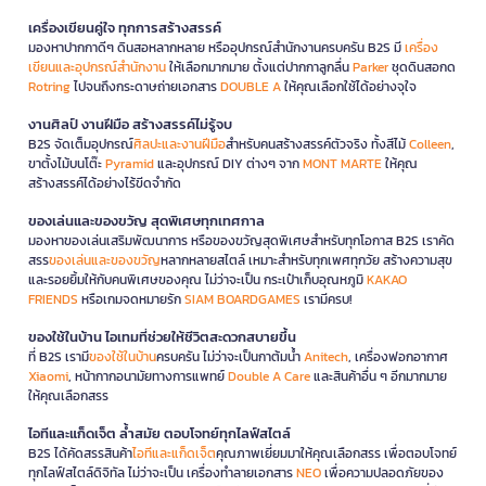
เครื่องเขียนคู่ใจ ทุกการสร้างสรรค์
มองหาปากกาดีๆ ดินสอหลากหลาย หรืออุปกรณ์สำนักงานครบครัน B2S มี
เครื่อง
เขียนและอุปกรณ์สำนักงาน
ให้เลือกมากมาย ตั้งแต่ปากกาลูกลื่น
Parker
ชุดดินสอกด
Rotring
ไปจนถึงกระดาษถ่ายเอกสาร
DOUBLE A
ให้คุณเลือกใช้ได้อย่างจุใจ
งานศิลป์ งานฝีมือ สร้างสรรค์ไม่รู้จบ
B2S จัดเต็มอุปกรณ์
ศิลปะและงานฝีมือ
สำหรับคนสร้างสรรค์ตัวจริง ทั้งสีไม้
Colleen
,
ขาตั้งไม้บนโต๊ะ
Pyramid
และอุปกรณ์ DIY ต่างๆ จาก
MONT MARTE
ให้คุณ
สร้างสรรค์ได้อย่างไร้ขีดจำกัด
ของเล่นและของขวัญ สุดพิเศษทุกเทศกาล
มองหาของเล่นเสริมพัฒนาการ หรือของขวัญสุดพิเศษสำหรับทุกโอกาส B2S เราคัด
สรร
ของเล่นและของขวัญ
หลากหลายสไตล์ เหมาะสำหรับทุกเพศทุกวัย สร้างความสุข
และรอยยิ้มให้กับคนพิเศษของคุณ ไม่ว่าจะเป็น กระเป๋าเก็บอุณหภูมิ
KAKAO
FRIENDS
หรือเกมจดหมายรัก
SIAM BOARDGAMES
เรามีครบ!
ของใช้ในบ้าน ไอเทมที่ช่วยให้ชีวิตสะดวกสบายขึ้น
ที่ B2S เรามี
ของใช้ในบ้าน
ครบครัน ไม่ว่าจะเป็นกาต้มน้ำ
Anitech
, เครื่องฟอกอากาศ
Xiaomi
, หน้ากากอนามัยทางการแพทย์
Double A Care
และสินค้าอื่น ๆ อีกมากมาย
ให้คุณเลือกสรร
ไอทีและแก็ดเจ็ต ล้ำสมัย ตอบโจทย์ทุกไลฟ์สไตล์
B2S ได้คัดสรรสินค้า
ไอทีและแก็ดเจ็ต
คุณภาพเยี่ยมมาให้คุณเลือกสรร เพื่อตอบโจทย์
ทุกไลฟ์สไตล์ดิจิทัล ไม่ว่าจะเป็น เครื่องทำลายเอกสาร
NEO
เพื่อความปลอดภัยของ