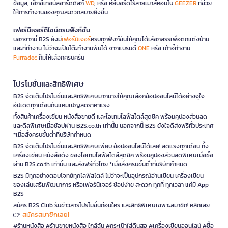
ข้อมูล, เอ็กซ์เทอนัลฮาร์ดดิสก์
WD
, หรือ คีย์บอร์ดไร้สายเมาส์คอมโบ
GEEZER
ที่ช่วย
ให้การทำงานของคุณสะดวกสบายยิ่งขึ้น
เฟอร์นิเจอร์ดีไซน์ครบฟังก์ชั่น
นอกจากนี้ B2S ยังมี
เฟอร์นิเจอร์
ครบทุกฟังก์ชันให้คุณได้เลือกสรรเพื่อตกแต่งบ้าน
และที่ทำงาน ไม่ว่าจะเป็นโต๊ะทำงานพับได้ จากแบรนด์
ONE
หรือ เก้าอี้ทำงาน
Furradec
ก็มีให้เลือกครบครัน
โปรโมชั่นและสิทธิพิเศษ
B2S จัดเต็มโปรโมชั่นและสิทธิพิเศษมากมายให้คุณเลือกช้อปออนไลน์ได้อย่างจุใจ
อัปเดตทุกเดือนกับแคมเปญลดราคาแรง
ทั้งสินค้าเครื่องเขียน หนังสือขายดี และไอเทมไลฟ์สไตล์สุดชิค พร้อมคูปองส่วนลด
และดีลพิเศษเมื่อช้อปผ่าน B2S.co.th เท่านั้น นอกจากนี้ B2S ยังใจดีส่งฟรีทั่วประเทศ
*เมื่อสั่งครบขั้นต่ำที่บริษัทกำหนด
B2S จัดเต็มโปรโมชั่นและสิทธิพิเศษเพียบ ช้อปออนไลน์ได้เลย! ลดแรงทุกเดือน ทั้ง
เครื่องเขียน หนังสือดัง ของไอเทมไลฟ์สไตล์สุดชิค พร้อมคูปองส่วนลดพิเศษเมื่อซื้อ
ผ่าน B2S.co.th เท่านั้น และส่งฟรีทั่วไทย *เมื่อสั่งครบขั้นต่ำที่บริษัทกำหนด
B2S มีทุกอย่างตอบโจทย์ทุกไลฟ์สไตล์ ไม่ว่าจะเป็นอุปกรณ์อ่านเขียน เครื่องเขียน
ของเล่นเสริมพัฒนาการ หรือเฟอร์นิเจอร์ ช้อปง่าย สะดวก ทุกที่ ทุกเวลา แค่มี App
B2S
สมัคร B2S Club รับข่าวสารโปรโมชั่นก่อนใคร และสิทธิพิเศษเฉพาะสมาชิก! คลิกเลย
สมัครสมาชิกเลย!
👉
#ร้านหนังสือ #ร้านขายหนังสือ ใกล้ฉัน #กระเป๋าใส่ดินสอ #เครื่องเขียนออนไลน์ #ซื้อ