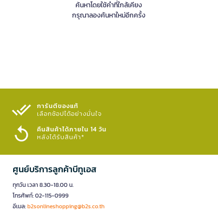
ค้นหาโดยใช้คำที่ใกล้เคียง
กรุณาลองค้นหาใหม่อีกครั้ง
การันตีของแท้
เลือกช้อปได้อย่างมั่นใจ​
คืนสินค้าได้ภายใน 14 วัน
หลังได้รับสินค้า*
ศูนย์บริการลูกค้าบีทูเอส
ทุกวัน เวลา 8.30-18.00 น.
โทรศัพท์: 02-115-0999
อีเมล:
b2sonlineshopping@b2s.co.th