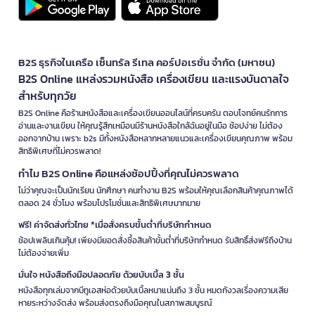
B2S ธุรกิจในเครือ เซ็นทรัล รีเทล คอร์ปอเรชั่น จำกัด (มหาชน)
B2S Online แหล่งรวมหนังสือ เครื่องเขียน และแรงบันดาลใจ
สำหรับทุกวัย
B2S Online คือร้านหนังสือและเครื่องเขียนออนไลน์ที่ครบครัน ตอบโจทย์คนรักการ
อ่านและงานเขียน ให้คุณรู้สึกเหมือนมีร้านหนังสือใกล้ฉันอยู่ในมือ ช้อปง่าย ไม่ต้อง
ออกจากบ้าน เพราะ b2s มีทั้งหนังสือหลากหลายแนวและเครื่องเขียนคุณภาพ พร้อม
สิทธิพิเศษที่ไม่ควรพลาด!
ทำไม B2S Online คือแหล่งช้อปปิ้งที่คุณไม่ควรพลาด
ไม่ว่าคุณจะเป็นนักเรียน นักศึกษา คนทำงาน B2S พร้อมให้คุณเลือกสินค้าคุณภาพได้
ตลอด 24 ชั่วโมง พร้อมโปรโมชั่นและสิทธิพิเศษมากมาย
ฟรี! ค่าจัดส่งทั่วไทย *เมื่อสั่งครบขั้นต่ำที่บริษัทกำหนด
ช้อปเพลินเกินคุ้ม! เพียงมียอดสั่งซื้อสินค้าขั้นต่ำที่บริษัทกำหนด รับสิทธิ์ส่งฟรีถึงบ้าน
ไม่ต้องจ่ายเพิ่ม
มั่นใจ หนังสือถึงมือปลอดภัย ด้วยบับเบิ้ล 3 ชั้น
หนังสือทุกเล่มจากบีทูเอสห่อด้วยบับเบิ้ลหนาแน่นถึง 3 ชั้น หมดกังวลเรื่องความเสีย
หายระหว่างจัดส่ง พร้อมส่งตรงถึงมือคุณในสภาพสมบูรณ์