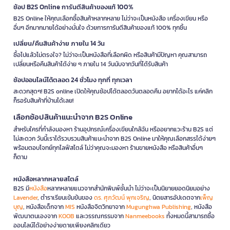
ช้อป B2S Online การันตีสินค้าของแท้ 100%
B2S Online ให้คุณเลือกซื้อสินค้าหลากหลาย ไม่ว่าจะเป็นหนังสือ เครื่องเขียน หรือ
อื่นๆ อีกมากมายได้อย่างมั่นใจ ด้วยการการันตีสินค้าของแท้ 100% ทุกชิ้น
เปลี่ยน/คืนสินค้าง่าย ภายใน 14 วัน
ซื้อไปแล้วไม่ตรงใจ? ไม่ว่าจะเป็นหนังสือที่เลือกผิด หรือสินค้ามีปัญหา คุณสามารถ
เปลี่ยนหรือคืนสินค้าได้ง่าย ๆ ภายใน 14 วันนับจากวันที่ได้รับสินค้า
ช้อปออนไลน์ได้ตลอด 24 ชั่วโมง ทุกที่ ทุกเวลา
สะดวกสุดๆ! B2S online เปิดให้คุณช้อปได้ตลอดวันตลอดคืน อยากได้อะไร แค่คลิก
ก็รอรับสินค้าที่บ้านได้เลย!
เลือกช้อปสินค้าแนะนำจาก B2S Online
สำหรับใครที่กำลังมองหา ร้านอุปกรณ์เครื่องเขียนใกล้ฉัน หรืออยากแวะร้าน B2S แต่
ไม่สะดวก วันนี้เราได้รวบรวมสินค้าแนะนำจาก B2S Online มาให้คุณเลือกสรรได้ง่ายๆ
พร้อมตอบโจทย์ทุกไลฟ์สไตล์ ไม่ว่าคุณจะมองหา ร้านขายหนังสือ หรือสินค้าอื่นๆ
ก็ตาม
หนังสือหลากหลายสไตล์
B2S มี
หนังสือ
หลากหลายแนวจากสำนักพิมพ์ชั้นนำ ไม่ว่าจะเป็นนิยายยอดนิยมอย่าง
Lavender
, ตำราเรียนเข้มข้นของ
ดร. ศุภวัฒน์ พุกเจริญ
, นิตยสารอัปเดตจาก
เพ็ญ
บุญ
, หนังสือเด็กจาก
MIS
หนังสือจิตวิทยาจาก
Mugunghwa Publishing
, หนังสือ
พัฒนาตนเองจาก
KOOB
และวรรณกรรมจาก
Nanmeebooks
ทั้งหมดนี้สามารถซื้อ
ออนไลน์ได้อย่างง่ายดายเพียงคลิกเดียว