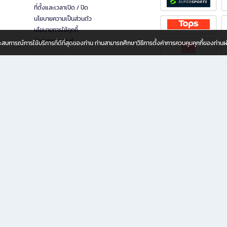
ที่ตั้งและเวลาเปิด / ปิด
นโยบายความเป็นส่วนตัว
นโยบายการใช้คุกกี้
นักลงทุนสัมพันธ์
อประสบการณ์การใช้บริการที่ดีที่สุดของท่าน ท่านสามารถศึกษาวิธีการตั้งค่าการควบคุมคุกกี้ของท่าน
ทุกวัย
ขียน ให้คุณรู้สึกเหมือนมีร้านหนังสือใกล้ฉันอยู่ในมือ ช้อปง่าย ไม่ต้องออกจากบ้าน เพราะ b2
 ชั่วโมง พร้อมโปรโมชั่นและสิทธิพิเศษมากมาย