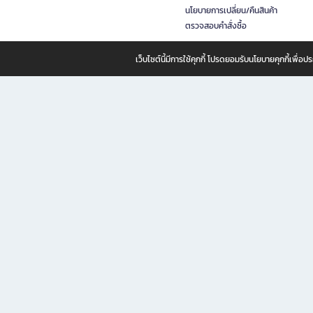
นโยบายการเปลี่ยน/คืนสินค้า
ตรวจสอบคำสั่งซื้อ
เว็บไซต์นี้มีการใช้คุกกี้ โปรดยอมรับนโยบายคุกกี้เพื่
B2S ธุรกิจในเครือ เซ็นทรัล รีเทล คอร์ปอเรชั่น จำกัด (มหาชน)
B2S Online แหล่งรวมหนังสือ เครื่องเขียน และแรงบันดาลใจสำหรับ
B2S Online คือร้านหนังสือและเครื่องเขียนออนไลน์ที่ครบครัน ตอบโจทย์คนรักการอ่านและงานเ
ทำไม B2S Online คือแหล่งช้อปปิ้งที่คุณไม่ควรพลาด
ไม่ว่าคุณจะเป็นนักเรียน นักศึกษา คนทำงาน B2S พร้อมให้คุณเลือกสินค้าคุณภาพได้ตลอด 24