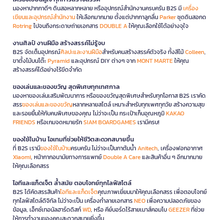
มองหาปากกาดีๆ ดินสอหลากหลาย หรืออุปกรณ์สำนักงานครบครัน B2S มี
เครื่อง
เขียนและอุปกรณ์สำนักงาน
ให้เลือกมากมาย ตั้งแต่ปากกาลูกลื่น
Parker
ชุดดินสอกด
Rotring
ไปจนถึงกระดาษถ่ายเอกสาร
DOUBLE A
ให้คุณเลือกใช้ได้อย่างจุใจ
งานศิลป์ งานฝีมือ สร้างสรรค์ไม่รู้จบ
B2S จัดเต็มอุปกรณ์
ศิลปะและงานฝีมือ
สำหรับคนสร้างสรรค์ตัวจริง ทั้งสีไม้
Colleen
,
ขาตั้งไม้บนโต๊ะ
Pyramid
และอุปกรณ์ DIY ต่างๆ จาก
MONT MARTE
ให้คุณ
สร้างสรรค์ได้อย่างไร้ขีดจำกัด
ของเล่นและของขวัญ สุดพิเศษทุกเทศกาล
มองหาของเล่นเสริมพัฒนาการ หรือของขวัญสุดพิเศษสำหรับทุกโอกาส B2S เราคัด
สรร
ของเล่นและของขวัญ
หลากหลายสไตล์ เหมาะสำหรับทุกเพศทุกวัย สร้างความสุข
และรอยยิ้มให้กับคนพิเศษของคุณ ไม่ว่าจะเป็น กระเป๋าเก็บอุณหภูมิ
KAKAO
FRIENDS
หรือเกมจดหมายรัก
SIAM BOARDGAMES
เรามีครบ!
ของใช้ในบ้าน ไอเทมที่ช่วยให้ชีวิตสะดวกสบายขึ้น
ที่ B2S เรามี
ของใช้ในบ้าน
ครบครัน ไม่ว่าจะเป็นกาต้มน้ำ
Anitech
, เครื่องฟอกอากาศ
Xiaomi
, หน้ากากอนามัยทางการแพทย์
Double A Care
และสินค้าอื่น ๆ อีกมากมาย
ให้คุณเลือกสรร
ไอทีและแก็ดเจ็ต ล้ำสมัย ตอบโจทย์ทุกไลฟ์สไตล์
B2S ได้คัดสรรสินค้า
ไอทีและแก็ดเจ็ต
คุณภาพเยี่ยมมาให้คุณเลือกสรร เพื่อตอบโจทย์
ทุกไลฟ์สไตล์ดิจิทัล ไม่ว่าจะเป็น เครื่องทำลายเอกสาร
NEO
เพื่อความปลอดภัยของ
ข้อมูล, เอ็กซ์เทอนัลฮาร์ดดิสก์
WD
, หรือ คีย์บอร์ดไร้สายเมาส์คอมโบ
GEEZER
ที่ช่วย
ให้การทำงานของคุณสะดวกสบายยิ่งขึ้น