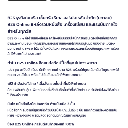
B2S ธุรกิจในเครือ เซ็นทรัล รีเทล คอร์ปอเรชั่น จำกัด (มหาชน)
B2S Online แหล่งรวมหนังสือ เครื่องเขียน และแรงบันดาลใจ
สำหรับทุกวัย
B2S Online คือร้านหนังสือและเครื่องเขียนออนไลน์ที่ครบครัน ตอบโจทย์คนรักการ
อ่านและงานเขียน ให้คุณรู้สึกเหมือนมีร้านหนังสือใกล้ฉันอยู่ในมือ ช้อปง่าย ไม่ต้อง
ออกจากบ้าน เพราะ b2s มีทั้งหนังสือหลากหลายแนวและเครื่องเขียนคุณภาพ พร้อม
สิทธิพิเศษที่ไม่ควรพลาด!
ทำไม B2S Online คือแหล่งช้อปปิ้งที่คุณไม่ควรพลาด
ไม่ว่าคุณจะเป็นนักเรียน นักศึกษา คนทำงาน B2S พร้อมให้คุณเลือกสินค้าคุณภาพได้
ตลอด 24 ชั่วโมง พร้อมโปรโมชั่นและสิทธิพิเศษมากมาย
ฟรี! ค่าจัดส่งทั่วไทย *เมื่อสั่งครบขั้นต่ำที่บริษัทกำหนด
ช้อปเพลินเกินคุ้ม! เพียงมียอดสั่งซื้อสินค้าขั้นต่ำที่บริษัทกำหนด รับสิทธิ์ส่งฟรีถึงบ้าน
ไม่ต้องจ่ายเพิ่ม
มั่นใจ หนังสือถึงมือปลอดภัย ด้วยบับเบิ้ล 3 ชั้น
หนังสือทุกเล่มจากบีทูเอสห่อด้วยบับเบิ้ลหนาแน่นถึง 3 ชั้น หมดกังวลเรื่องความเสีย
หายระหว่างจัดส่ง พร้อมส่งตรงถึงมือคุณในสภาพสมบูรณ์
ช้อป B2S Online การันตีสินค้าของแท้ 100%