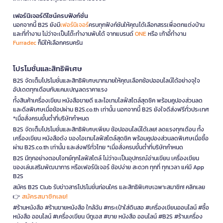
เฟอร์นิเจอร์ดีไซน์ครบฟังก์ชั่น
นอกจากนี้ B2S ยังมี
เฟอร์นิเจอร์
ครบทุกฟังก์ชันให้คุณได้เลือกสรรเพื่อตกแต่งบ้าน
และที่ทำงาน ไม่ว่าจะเป็นโต๊ะทำงานพับได้ จากแบรนด์
ONE
หรือ เก้าอี้ทำงาน
Furradec
ก็มีให้เลือกครบครัน
โปรโมชั่นและสิทธิพิเศษ
B2S จัดเต็มโปรโมชั่นและสิทธิพิเศษมากมายให้คุณเลือกช้อปออนไลน์ได้อย่างจุใจ
อัปเดตทุกเดือนกับแคมเปญลดราคาแรง
ทั้งสินค้าเครื่องเขียน หนังสือขายดี และไอเทมไลฟ์สไตล์สุดชิค พร้อมคูปองส่วนลด
และดีลพิเศษเมื่อช้อปผ่าน B2S.co.th เท่านั้น นอกจากนี้ B2S ยังใจดีส่งฟรีทั่วประเทศ
*เมื่อสั่งครบขั้นต่ำที่บริษัทกำหนด
B2S จัดเต็มโปรโมชั่นและสิทธิพิเศษเพียบ ช้อปออนไลน์ได้เลย! ลดแรงทุกเดือน ทั้ง
เครื่องเขียน หนังสือดัง ของไอเทมไลฟ์สไตล์สุดชิค พร้อมคูปองส่วนลดพิเศษเมื่อซื้อ
ผ่าน B2S.co.th เท่านั้น และส่งฟรีทั่วไทย *เมื่อสั่งครบขั้นต่ำที่บริษัทกำหนด
B2S มีทุกอย่างตอบโจทย์ทุกไลฟ์สไตล์ ไม่ว่าจะเป็นอุปกรณ์อ่านเขียน เครื่องเขียน
ของเล่นเสริมพัฒนาการ หรือเฟอร์นิเจอร์ ช้อปง่าย สะดวก ทุกที่ ทุกเวลา แค่มี App
B2S
สมัคร B2S Club รับข่าวสารโปรโมชั่นก่อนใคร และสิทธิพิเศษเฉพาะสมาชิก! คลิกเลย
สมัครสมาชิกเลย!
👉
#ร้านหนังสือ #ร้านขายหนังสือ ใกล้ฉัน #กระเป๋าใส่ดินสอ #เครื่องเขียนออนไลน์ #ซื้อ
หนังสือ ออนไลน์ #เครื่องเขียน บีทูเอส #ขาย หนังสือ ออนไลน์ #B2S #ร้านเครื่อง