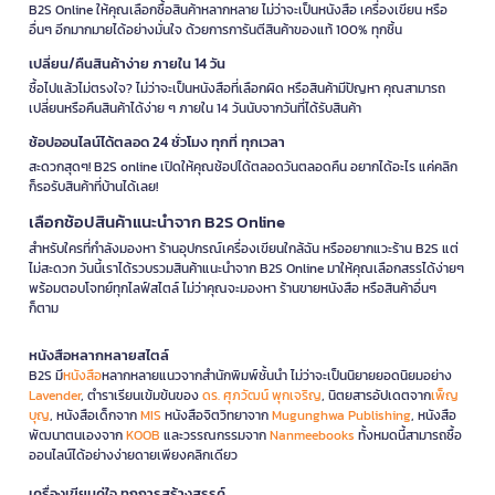
B2S Online ให้คุณเลือกซื้อสินค้าหลากหลาย ไม่ว่าจะเป็นหนังสือ เครื่องเขียน หรือ
อื่นๆ อีกมากมายได้อย่างมั่นใจ ด้วยการการันตีสินค้าของแท้ 100% ทุกชิ้น
เปลี่ยน/คืนสินค้าง่าย ภายใน 14 วัน
ซื้อไปแล้วไม่ตรงใจ? ไม่ว่าจะเป็นหนังสือที่เลือกผิด หรือสินค้ามีปัญหา คุณสามารถ
เปลี่ยนหรือคืนสินค้าได้ง่าย ๆ ภายใน 14 วันนับจากวันที่ได้รับสินค้า
ช้อปออนไลน์ได้ตลอด 24 ชั่วโมง ทุกที่ ทุกเวลา
สะดวกสุดๆ! B2S online เปิดให้คุณช้อปได้ตลอดวันตลอดคืน อยากได้อะไร แค่คลิก
ก็รอรับสินค้าที่บ้านได้เลย!
เลือกช้อปสินค้าแนะนำจาก B2S Online
สำหรับใครที่กำลังมองหา ร้านอุปกรณ์เครื่องเขียนใกล้ฉัน หรืออยากแวะร้าน B2S แต่
ไม่สะดวก วันนี้เราได้รวบรวมสินค้าแนะนำจาก B2S Online มาให้คุณเลือกสรรได้ง่ายๆ
พร้อมตอบโจทย์ทุกไลฟ์สไตล์ ไม่ว่าคุณจะมองหา ร้านขายหนังสือ หรือสินค้าอื่นๆ
ก็ตาม
หนังสือหลากหลายสไตล์
B2S มี
หนังสือ
หลากหลายแนวจากสำนักพิมพ์ชั้นนำ ไม่ว่าจะเป็นนิยายยอดนิยมอย่าง
Lavender
, ตำราเรียนเข้มข้นของ
ดร. ศุภวัฒน์ พุกเจริญ
, นิตยสารอัปเดตจาก
เพ็ญ
บุญ
, หนังสือเด็กจาก
MIS
หนังสือจิตวิทยาจาก
Mugunghwa Publishing
, หนังสือ
พัฒนาตนเองจาก
KOOB
และวรรณกรรมจาก
Nanmeebooks
ทั้งหมดนี้สามารถซื้อ
ออนไลน์ได้อย่างง่ายดายเพียงคลิกเดียว
เครื่องเขียนคู่ใจ ทุกการสร้างสรรค์