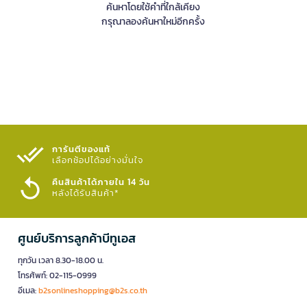
ค้นหาโดยใช้คำที่ใกล้เคียง
กรุณาลองค้นหาใหม่อีกครั้ง
การันตีของแท้
เลือกช้อปได้อย่างมั่นใจ​
คืนสินค้าได้ภายใน 14 วัน
หลังได้รับสินค้า*
ศูนย์บริการลูกค้าบีทูเอส
ทุกวัน เวลา 8.30-18.00 น.
โทรศัพท์: 02-115-0999
อีเมล:
b2sonlineshopping@b2s.co.th