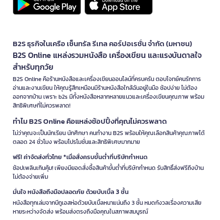
B2S ธุรกิจในเครือ เซ็นทรัล รีเทล คอร์ปอเรชั่น จำกัด (มหาชน)
B2S Online แหล่งรวมหนังสือ เครื่องเขียน และแรงบันดาลใจ
สำหรับทุกวัย
B2S Online คือร้านหนังสือและเครื่องเขียนออนไลน์ที่ครบครัน ตอบโจทย์คนรักการ
อ่านและงานเขียน ให้คุณรู้สึกเหมือนมีร้านหนังสือใกล้ฉันอยู่ในมือ ช้อปง่าย ไม่ต้อง
ออกจากบ้าน เพราะ b2s มีทั้งหนังสือหลากหลายแนวและเครื่องเขียนคุณภาพ พร้อม
สิทธิพิเศษที่ไม่ควรพลาด!
ทำไม B2S Online คือแหล่งช้อปปิ้งที่คุณไม่ควรพลาด
ไม่ว่าคุณจะเป็นนักเรียน นักศึกษา คนทำงาน B2S พร้อมให้คุณเลือกสินค้าคุณภาพได้
ตลอด 24 ชั่วโมง พร้อมโปรโมชั่นและสิทธิพิเศษมากมาย
ฟรี! ค่าจัดส่งทั่วไทย *เมื่อสั่งครบขั้นต่ำที่บริษัทกำหนด
ช้อปเพลินเกินคุ้ม! เพียงมียอดสั่งซื้อสินค้าขั้นต่ำที่บริษัทกำหนด รับสิทธิ์ส่งฟรีถึงบ้าน
ไม่ต้องจ่ายเพิ่ม
มั่นใจ หนังสือถึงมือปลอดภัย ด้วยบับเบิ้ล 3 ชั้น
หนังสือทุกเล่มจากบีทูเอสห่อด้วยบับเบิ้ลหนาแน่นถึง 3 ชั้น หมดกังวลเรื่องความเสีย
หายระหว่างจัดส่ง พร้อมส่งตรงถึงมือคุณในสภาพสมบูรณ์