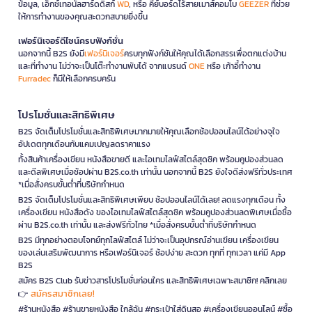
ข้อมูล, เอ็กซ์เทอนัลฮาร์ดดิสก์
WD
, หรือ คีย์บอร์ดไร้สายเมาส์คอมโบ
GEEZER
ที่ช่วย
ให้การทำงานของคุณสะดวกสบายยิ่งขึ้น
เฟอร์นิเจอร์ดีไซน์ครบฟังก์ชั่น
นอกจากนี้ B2S ยังมี
เฟอร์นิเจอร์
ครบทุกฟังก์ชันให้คุณได้เลือกสรรเพื่อตกแต่งบ้าน
และที่ทำงาน ไม่ว่าจะเป็นโต๊ะทำงานพับได้ จากแบรนด์
ONE
หรือ เก้าอี้ทำงาน
Furradec
ก็มีให้เลือกครบครัน
โปรโมชั่นและสิทธิพิเศษ
B2S จัดเต็มโปรโมชั่นและสิทธิพิเศษมากมายให้คุณเลือกช้อปออนไลน์ได้อย่างจุใจ
อัปเดตทุกเดือนกับแคมเปญลดราคาแรง
ทั้งสินค้าเครื่องเขียน หนังสือขายดี และไอเทมไลฟ์สไตล์สุดชิค พร้อมคูปองส่วนลด
และดีลพิเศษเมื่อช้อปผ่าน B2S.co.th เท่านั้น นอกจากนี้ B2S ยังใจดีส่งฟรีทั่วประเทศ
*เมื่อสั่งครบขั้นต่ำที่บริษัทกำหนด
B2S จัดเต็มโปรโมชั่นและสิทธิพิเศษเพียบ ช้อปออนไลน์ได้เลย! ลดแรงทุกเดือน ทั้ง
เครื่องเขียน หนังสือดัง ของไอเทมไลฟ์สไตล์สุดชิค พร้อมคูปองส่วนลดพิเศษเมื่อซื้อ
ผ่าน B2S.co.th เท่านั้น และส่งฟรีทั่วไทย *เมื่อสั่งครบขั้นต่ำที่บริษัทกำหนด
B2S มีทุกอย่างตอบโจทย์ทุกไลฟ์สไตล์ ไม่ว่าจะเป็นอุปกรณ์อ่านเขียน เครื่องเขียน
ของเล่นเสริมพัฒนาการ หรือเฟอร์นิเจอร์ ช้อปง่าย สะดวก ทุกที่ ทุกเวลา แค่มี App
B2S
สมัคร B2S Club รับข่าวสารโปรโมชั่นก่อนใคร และสิทธิพิเศษเฉพาะสมาชิก! คลิกเลย
สมัครสมาชิกเลย!
👉
#ร้านหนังสือ #ร้านขายหนังสือ ใกล้ฉัน #กระเป๋าใส่ดินสอ #เครื่องเขียนออนไลน์ #ซื้อ