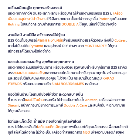
เครื่องเขียนคู่ใจ ทุกการสร้างสรรค์
มองหาปากกาดีๆ ดินสอหลากหลาย หรืออุปกรณ์สำนักงานครบครัน B2S มี
เครื่อง
เขียนและอุปกรณ์สำนักงาน
ให้เลือกมากมาย ตั้งแต่ปากกาลูกลื่น
Parker
ชุดดินสอกด
Rotring
ไปจนถึงกระดาษถ่ายเอกสาร
DOUBLE A
ให้คุณเลือกใช้ได้อย่างจุใจ
งานศิลป์ งานฝีมือ สร้างสรรค์ไม่รู้จบ
B2S จัดเต็มอุปกรณ์
ศิลปะและงานฝีมือ
สำหรับคนสร้างสรรค์ตัวจริง ทั้งสีไม้
Colleen
,
ขาตั้งไม้บนโต๊ะ
Pyramid
และอุปกรณ์ DIY ต่างๆ จาก
MONT MARTE
ให้คุณ
สร้างสรรค์ได้อย่างไร้ขีดจำกัด
ของเล่นและของขวัญ สุดพิเศษทุกเทศกาล
มองหาของเล่นเสริมพัฒนาการ หรือของขวัญสุดพิเศษสำหรับทุกโอกาส B2S เราคัด
สรร
ของเล่นและของขวัญ
หลากหลายสไตล์ เหมาะสำหรับทุกเพศทุกวัย สร้างความสุข
และรอยยิ้มให้กับคนพิเศษของคุณ ไม่ว่าจะเป็น กระเป๋าเก็บอุณหภูมิ
KAKAO
FRIENDS
หรือเกมจดหมายรัก
SIAM BOARDGAMES
เรามีครบ!
ของใช้ในบ้าน ไอเทมที่ช่วยให้ชีวิตสะดวกสบายขึ้น
ที่ B2S เรามี
ของใช้ในบ้าน
ครบครัน ไม่ว่าจะเป็นกาต้มน้ำ
Anitech
, เครื่องฟอกอากาศ
Xiaomi
, หน้ากากอนามัยทางการแพทย์
Double A Care
และสินค้าอื่น ๆ อีกมากมาย
ให้คุณเลือกสรร
ไอทีและแก็ดเจ็ต ล้ำสมัย ตอบโจทย์ทุกไลฟ์สไตล์
B2S ได้คัดสรรสินค้า
ไอทีและแก็ดเจ็ต
คุณภาพเยี่ยมมาให้คุณเลือกสรร เพื่อตอบโจทย์
ทุกไลฟ์สไตล์ดิจิทัล ไม่ว่าจะเป็น เครื่องทำลายเอกสาร
NEO
เพื่อความปลอดภัยของ