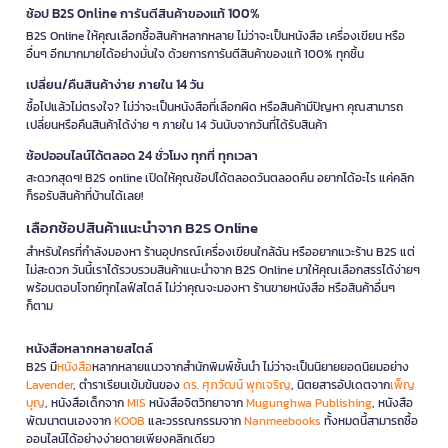
ช้อป B2S Online การันตีสินค้าของแท้ 100%
B2S Online ให้คุณเลือกซื้อสินค้าหลากหลาย ไม่ว่าจะเป็นหนังสือ เครื่องเขียน หรือ
อื่นๆ อีกมากมายได้อย่างมั่นใจ ด้วยการการันตีสินค้าของแท้ 100% ทุกชิ้น
เปลี่ยน/คืนสินค้าง่าย ภายใน 14 วัน
ซื้อไปแล้วไม่ตรงใจ? ไม่ว่าจะเป็นหนังสือที่เลือกผิด หรือสินค้ามีปัญหา คุณสามารถ
เปลี่ยนหรือคืนสินค้าได้ง่าย ๆ ภายใน 14 วันนับจากวันที่ได้รับสินค้า
ช้อปออนไลน์ได้ตลอด 24 ชั่วโมง ทุกที่ ทุกเวลา
สะดวกสุดๆ! B2S online เปิดให้คุณช้อปได้ตลอดวันตลอดคืน อยากได้อะไร แค่คลิก
ก็รอรับสินค้าที่บ้านได้เลย!
เลือกช้อปสินค้าแนะนำจาก B2S Online
สำหรับใครที่กำลังมองหา ร้านอุปกรณ์เครื่องเขียนใกล้ฉัน หรืออยากแวะร้าน B2S แต่
ไม่สะดวก วันนี้เราได้รวบรวมสินค้าแนะนำจาก B2S Online มาให้คุณเลือกสรรได้ง่ายๆ
พร้อมตอบโจทย์ทุกไลฟ์สไตล์ ไม่ว่าคุณจะมองหา ร้านขายหนังสือ หรือสินค้าอื่นๆ
ก็ตาม
หนังสือหลากหลายสไตล์
B2S มี
หนังสือ
หลากหลายแนวจากสำนักพิมพ์ชั้นนำ ไม่ว่าจะเป็นนิยายยอดนิยมอย่าง
Lavender
, ตำราเรียนเข้มข้นของ
ดร. ศุภวัฒน์ พุกเจริญ
, นิตยสารอัปเดตจาก
เพ็ญ
บุญ
, หนังสือเด็กจาก
MIS
หนังสือจิตวิทยาจาก
Mugunghwa Publishing
, หนังสือ
พัฒนาตนเองจาก
KOOB
และวรรณกรรมจาก
Nanmeebooks
ทั้งหมดนี้สามารถซื้อ
ออนไลน์ได้อย่างง่ายดายเพียงคลิกเดียว