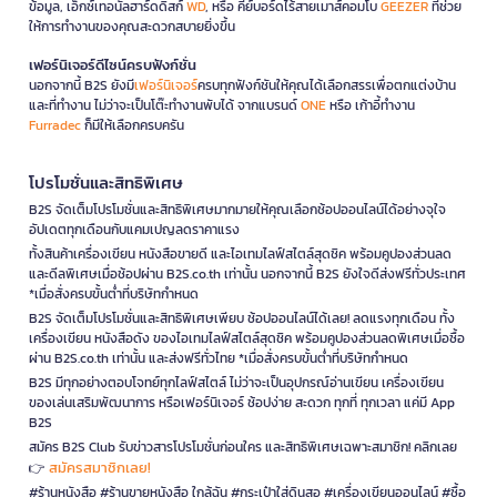
ข้อมูล, เอ็กซ์เทอนัลฮาร์ดดิสก์
WD
, หรือ คีย์บอร์ดไร้สายเมาส์คอมโบ
GEEZER
ที่ช่วย
ให้การทำงานของคุณสะดวกสบายยิ่งขึ้น
เฟอร์นิเจอร์ดีไซน์ครบฟังก์ชั่น
นอกจากนี้ B2S ยังมี
เฟอร์นิเจอร์
ครบทุกฟังก์ชันให้คุณได้เลือกสรรเพื่อตกแต่งบ้าน
และที่ทำงาน ไม่ว่าจะเป็นโต๊ะทำงานพับได้ จากแบรนด์
ONE
หรือ เก้าอี้ทำงาน
Furradec
ก็มีให้เลือกครบครัน
โปรโมชั่นและสิทธิพิเศษ
B2S จัดเต็มโปรโมชั่นและสิทธิพิเศษมากมายให้คุณเลือกช้อปออนไลน์ได้อย่างจุใจ
อัปเดตทุกเดือนกับแคมเปญลดราคาแรง
ทั้งสินค้าเครื่องเขียน หนังสือขายดี และไอเทมไลฟ์สไตล์สุดชิค พร้อมคูปองส่วนลด
และดีลพิเศษเมื่อช้อปผ่าน B2S.co.th เท่านั้น นอกจากนี้ B2S ยังใจดีส่งฟรีทั่วประเทศ
*เมื่อสั่งครบขั้นต่ำที่บริษัทกำหนด
B2S จัดเต็มโปรโมชั่นและสิทธิพิเศษเพียบ ช้อปออนไลน์ได้เลย! ลดแรงทุกเดือน ทั้ง
เครื่องเขียน หนังสือดัง ของไอเทมไลฟ์สไตล์สุดชิค พร้อมคูปองส่วนลดพิเศษเมื่อซื้อ
ผ่าน B2S.co.th เท่านั้น และส่งฟรีทั่วไทย *เมื่อสั่งครบขั้นต่ำที่บริษัทกำหนด
B2S มีทุกอย่างตอบโจทย์ทุกไลฟ์สไตล์ ไม่ว่าจะเป็นอุปกรณ์อ่านเขียน เครื่องเขียน
ของเล่นเสริมพัฒนาการ หรือเฟอร์นิเจอร์ ช้อปง่าย สะดวก ทุกที่ ทุกเวลา แค่มี App
B2S
สมัคร B2S Club รับข่าวสารโปรโมชั่นก่อนใคร และสิทธิพิเศษเฉพาะสมาชิก! คลิกเลย
สมัครสมาชิกเลย!
👉
#ร้านหนังสือ #ร้านขายหนังสือ ใกล้ฉัน #กระเป๋าใส่ดินสอ #เครื่องเขียนออนไลน์ #ซื้อ