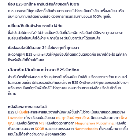
ช้อป B2S Online การันตีสินค้าของแท้ 100%
B2S Online ให้คุณเลือกซื้อสินค้าหลากหลาย ไม่ว่าจะเป็นหนังสือ เครื่องเขียน หรือ
อื่นๆ อีกมากมายได้อย่างมั่นใจ ด้วยการการันตีสินค้าของแท้ 100% ทุกชิ้น
เปลี่ยน/คืนสินค้าง่าย ภายใน 14 วัน
ซื้อไปแล้วไม่ตรงใจ? ไม่ว่าจะเป็นหนังสือที่เลือกผิด หรือสินค้ามีปัญหา คุณสามารถ
เปลี่ยนหรือคืนสินค้าได้ง่าย ๆ ภายใน 14 วันนับจากวันที่ได้รับสินค้า
ช้อปออนไลน์ได้ตลอด 24 ชั่วโมง ทุกที่ ทุกเวลา
สะดวกสุดๆ! B2S online เปิดให้คุณช้อปได้ตลอดวันตลอดคืน อยากได้อะไร แค่คลิก
ก็รอรับสินค้าที่บ้านได้เลย!
เลือกช้อปสินค้าแนะนำจาก B2S Online
สำหรับใครที่กำลังมองหา ร้านอุปกรณ์เครื่องเขียนใกล้ฉัน หรืออยากแวะร้าน B2S แต่
ไม่สะดวก วันนี้เราได้รวบรวมสินค้าแนะนำจาก B2S Online มาให้คุณเลือกสรรได้ง่ายๆ
พร้อมตอบโจทย์ทุกไลฟ์สไตล์ ไม่ว่าคุณจะมองหา ร้านขายหนังสือ หรือสินค้าอื่นๆ
ก็ตาม
หนังสือหลากหลายสไตล์
B2S มี
หนังสือ
หลากหลายแนวจากสำนักพิมพ์ชั้นนำ ไม่ว่าจะเป็นนิยายยอดนิยมอย่าง
Lavender
, ตำราเรียนเข้มข้นของ
ดร. ศุภวัฒน์ พุกเจริญ
, นิตยสารอัปเดตจาก
เพ็ญ
บุญ
, หนังสือเด็กจาก
MIS
หนังสือจิตวิทยาจาก
Mugunghwa Publishing
, หนังสือ
พัฒนาตนเองจาก
KOOB
และวรรณกรรมจาก
Nanmeebooks
ทั้งหมดนี้สามารถซื้อ
ออนไลน์ได้อย่างง่ายดายเพียงคลิกเดียว