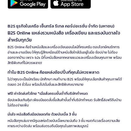
B2S ธุรกิจในเครือ เซ็นทรัล รีเทล คอร์ปอเรชั่น จำกัด (มหาชน)
B2S Online แหล่งรวมหนังสือ เครื่องเขียน และแรงบันดาลใจ
สำหรับทุกวัย
B2S Online คือร้านหนังสือและเครื่องเขียนออนไลน์ที่ครบครัน ตอบโจทย์คนรักการ
อ่านและงานเขียน ให้คุณรู้สึกเหมือนมีร้านหนังสือใกล้ฉันอยู่ในมือ ช้อปง่าย ไม่ต้อง
ออกจากบ้าน เพราะ b2s มีทั้งหนังสือหลากหลายแนวและเครื่องเขียนคุณภาพ พร้อม
สิทธิพิเศษที่ไม่ควรพลาด!
ทำไม B2S Online คือแหล่งช้อปปิ้งที่คุณไม่ควรพลาด
ไม่ว่าคุณจะเป็นนักเรียน นักศึกษา คนทำงาน B2S พร้อมให้คุณเลือกสินค้าคุณภาพได้
ตลอด 24 ชั่วโมง พร้อมโปรโมชั่นและสิทธิพิเศษมากมาย
ฟรี! ค่าจัดส่งทั่วไทย *เมื่อสั่งครบขั้นต่ำที่บริษัทกำหนด
ช้อปเพลินเกินคุ้ม! เพียงมียอดสั่งซื้อสินค้าขั้นต่ำที่บริษัทกำหนด รับสิทธิ์ส่งฟรีถึงบ้าน
ไม่ต้องจ่ายเพิ่ม
มั่นใจ หนังสือถึงมือปลอดภัย ด้วยบับเบิ้ล 3 ชั้น
หนังสือทุกเล่มจากบีทูเอสห่อด้วยบับเบิ้ลหนาแน่นถึง 3 ชั้น หมดกังวลเรื่องความเสีย
หายระหว่างจัดส่ง พร้อมส่งตรงถึงมือคุณในสภาพสมบูรณ์