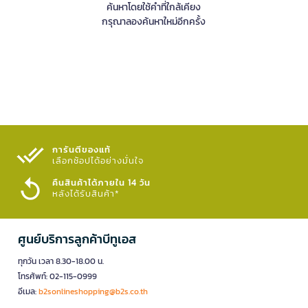
ค้นหาโดยใช้คำที่ใกล้เคียง
กรุณาลองค้นหาใหม่อีกครั้ง
การันตีของแท้
เลือกช้อปได้อย่างมั่นใจ​
คืนสินค้าได้ภายใน 14 วัน
หลังได้รับสินค้า*
ศูนย์บริการลูกค้าบีทูเอส
ทุกวัน เวลา 8.30-18.00 น.
โทรศัพท์: 02-115-0999
อีเมล:
b2sonlineshopping@b2s.co.th