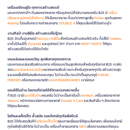
เครื่องเขียนคู่ใจ ทุกการสร้างสรรค์
มองหาปากกาดีๆ ดินสอหลากหลาย หรืออุปกรณ์สำนักงานครบครัน B2S มี
เครื่อง
เขียนและอุปกรณ์สำนักงาน
ให้เลือกมากมาย ตั้งแต่ปากกาลูกลื่น
Parker
ชุดดินสอกด
Rotring
ไปจนถึงกระดาษถ่ายเอกสาร
DOUBLE A
ให้คุณเลือกใช้ได้อย่างจุใจ
งานศิลป์ งานฝีมือ สร้างสรรค์ไม่รู้จบ
B2S จัดเต็มอุปกรณ์
ศิลปะและงานฝีมือ
สำหรับคนสร้างสรรค์ตัวจริง ทั้งสีไม้
Colleen
,
ขาตั้งไม้บนโต๊ะ
Pyramid
และอุปกรณ์ DIY ต่างๆ จาก
MONT MARTE
ให้คุณ
สร้างสรรค์ได้อย่างไร้ขีดจำกัด
ของเล่นและของขวัญ สุดพิเศษทุกเทศกาล
มองหาของเล่นเสริมพัฒนาการ หรือของขวัญสุดพิเศษสำหรับทุกโอกาส B2S เราคัด
สรร
ของเล่นและของขวัญ
หลากหลายสไตล์ เหมาะสำหรับทุกเพศทุกวัย สร้างความสุข
และรอยยิ้มให้กับคนพิเศษของคุณ ไม่ว่าจะเป็น กระเป๋าเก็บอุณหภูมิ
KAKAO
FRIENDS
หรือเกมจดหมายรัก
SIAM BOARDGAMES
เรามีครบ!
ของใช้ในบ้าน ไอเทมที่ช่วยให้ชีวิตสะดวกสบายขึ้น
ที่ B2S เรามี
ของใช้ในบ้าน
ครบครัน ไม่ว่าจะเป็นกาต้มน้ำ
Anitech
, เครื่องฟอกอากาศ
Xiaomi
, หน้ากากอนามัยทางการแพทย์
Double A Care
และสินค้าอื่น ๆ อีกมากมาย
ให้คุณเลือกสรร
ไอทีและแก็ดเจ็ต ล้ำสมัย ตอบโจทย์ทุกไลฟ์สไตล์
B2S ได้คัดสรรสินค้า
ไอทีและแก็ดเจ็ต
คุณภาพเยี่ยมมาให้คุณเลือกสรร เพื่อตอบโจทย์
ทุกไลฟ์สไตล์ดิจิทัล ไม่ว่าจะเป็น เครื่องทำลายเอกสาร
NEO
เพื่อความปลอดภัยของ