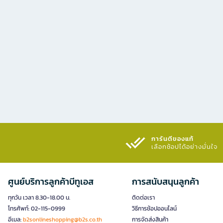
การันตีของแท้
เลือกช้อปได้อย่างมั่นใจ​
ศูนย์บริการลูกค้าบีทูเอส
การสนับสนุนลูกค้า
ทุกวัน เวลา 8.30-18.00 น.
ติดต่อเรา
โทรศัพท์: 02-115-0999
วิธีการช้อปออนไลน์
อีเมล:
b2sonlineshopping@b2s.co.th
การจัดส่งสินค้า