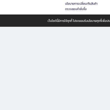
นโยบายการเปลี่ยน/คืนสินค้า
ตรวจสอบคำสั่งซื้อ
เว็บไซต์นี้มีการใช้คุกกี้ โปรดยอมรับนโยบายคุกกี้เพื่
B2S ธุรกิจในเครือ เซ็นทรัล รีเทล คอร์ปอเรชั่น จำกัด (มหาชน)
B2S Online แหล่งรวมหนังสือ เครื่องเขียน และแรงบันดาลใจสำหรับ
B2S Online คือร้านหนังสือและเครื่องเขียนออนไลน์ที่ครบครัน ตอบโจทย์คนรักการอ่านและงานเ
ทำไม B2S Online คือแหล่งช้อปปิ้งที่คุณไม่ควรพลาด
ไม่ว่าคุณจะเป็นนักเรียน นักศึกษา คนทำงาน B2S พร้อมให้คุณเลือกสินค้าคุณภาพได้ตลอด 24