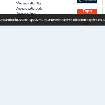
ที่ตั้งและเวลาเปิด / ปิด
นโยบายความเป็นส่วนตัว
นโยบายการใช้คุกกี้
นักลงทุนสัมพันธ์
อประสบการณ์การใช้บริการที่ดีที่สุดของท่าน ท่านสามารถศึกษาวิธีการตั้งค่าการควบคุมคุกกี้ของท่าน
ทุกวัย
ขียน ให้คุณรู้สึกเหมือนมีร้านหนังสือใกล้ฉันอยู่ในมือ ช้อปง่าย ไม่ต้องออกจากบ้าน เพราะ b2
 ชั่วโมง พร้อมโปรโมชั่นและสิทธิพิเศษมากมาย