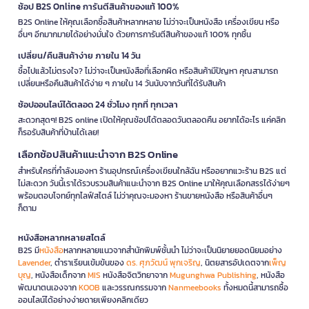
ช้อป B2S Online การันตีสินค้าของแท้ 100%
B2S Online ให้คุณเลือกซื้อสินค้าหลากหลาย ไม่ว่าจะเป็นหนังสือ เครื่องเขียน หรือ
อื่นๆ อีกมากมายได้อย่างมั่นใจ ด้วยการการันตีสินค้าของแท้ 100% ทุกชิ้น
เปลี่ยน/คืนสินค้าง่าย ภายใน 14 วัน
ซื้อไปแล้วไม่ตรงใจ? ไม่ว่าจะเป็นหนังสือที่เลือกผิด หรือสินค้ามีปัญหา คุณสามารถ
เปลี่ยนหรือคืนสินค้าได้ง่าย ๆ ภายใน 14 วันนับจากวันที่ได้รับสินค้า
ช้อปออนไลน์ได้ตลอด 24 ชั่วโมง ทุกที่ ทุกเวลา
สะดวกสุดๆ! B2S online เปิดให้คุณช้อปได้ตลอดวันตลอดคืน อยากได้อะไร แค่คลิก
ก็รอรับสินค้าที่บ้านได้เลย!
เลือกช้อปสินค้าแนะนำจาก B2S Online
สำหรับใครที่กำลังมองหา ร้านอุปกรณ์เครื่องเขียนใกล้ฉัน หรืออยากแวะร้าน B2S แต่
ไม่สะดวก วันนี้เราได้รวบรวมสินค้าแนะนำจาก B2S Online มาให้คุณเลือกสรรได้ง่ายๆ
พร้อมตอบโจทย์ทุกไลฟ์สไตล์ ไม่ว่าคุณจะมองหา ร้านขายหนังสือ หรือสินค้าอื่นๆ
ก็ตาม
หนังสือหลากหลายสไตล์
B2S มี
หนังสือ
หลากหลายแนวจากสำนักพิมพ์ชั้นนำ ไม่ว่าจะเป็นนิยายยอดนิยมอย่าง
Lavender
, ตำราเรียนเข้มข้นของ
ดร. ศุภวัฒน์ พุกเจริญ
, นิตยสารอัปเดตจาก
เพ็ญ
บุญ
, หนังสือเด็กจาก
MIS
หนังสือจิตวิทยาจาก
Mugunghwa Publishing
, หนังสือ
พัฒนาตนเองจาก
KOOB
และวรรณกรรมจาก
Nanmeebooks
ทั้งหมดนี้สามารถซื้อ
ออนไลน์ได้อย่างง่ายดายเพียงคลิกเดียว