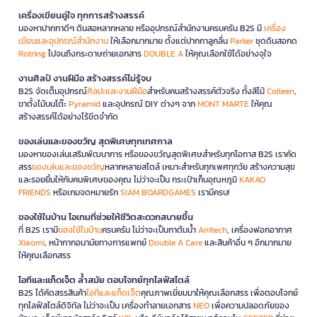
เครื่องเขียนคู่ใจ ทุกการสร้างสรรค์
มองหาปากกาดีๆ ดินสอหลากหลาย หรืออุปกรณ์สำนักงานครบครัน B2S มี
เครื่อง
เขียนและอุปกรณ์สำนักงาน
ให้เลือกมากมาย ตั้งแต่ปากกาลูกลื่น
Parker
ชุดดินสอกด
Rotring
ไปจนถึงกระดาษถ่ายเอกสาร
DOUBLE A
ให้คุณเลือกใช้ได้อย่างจุใจ
งานศิลป์ งานฝีมือ สร้างสรรค์ไม่รู้จบ
B2S จัดเต็มอุปกรณ์
ศิลปะและงานฝีมือ
สำหรับคนสร้างสรรค์ตัวจริง ทั้งสีไม้
Colleen
,
ขาตั้งไม้บนโต๊ะ
Pyramid
และอุปกรณ์ DIY ต่างๆ จาก
MONT MARTE
ให้คุณ
สร้างสรรค์ได้อย่างไร้ขีดจำกัด
ของเล่นและของขวัญ สุดพิเศษทุกเทศกาล
มองหาของเล่นเสริมพัฒนาการ หรือของขวัญสุดพิเศษสำหรับทุกโอกาส B2S เราคัด
สรร
ของเล่นและของขวัญ
หลากหลายสไตล์ เหมาะสำหรับทุกเพศทุกวัย สร้างความสุข
และรอยยิ้มให้กับคนพิเศษของคุณ ไม่ว่าจะเป็น กระเป๋าเก็บอุณหภูมิ
KAKAO
FRIENDS
หรือเกมจดหมายรัก
SIAM BOARDGAMES
เรามีครบ!
ของใช้ในบ้าน ไอเทมที่ช่วยให้ชีวิตสะดวกสบายขึ้น
ที่ B2S เรามี
ของใช้ในบ้าน
ครบครัน ไม่ว่าจะเป็นกาต้มน้ำ
Anitech
, เครื่องฟอกอากาศ
Xiaomi
, หน้ากากอนามัยทางการแพทย์
Double A Care
และสินค้าอื่น ๆ อีกมากมาย
ให้คุณเลือกสรร
ไอทีและแก็ดเจ็ต ล้ำสมัย ตอบโจทย์ทุกไลฟ์สไตล์
B2S ได้คัดสรรสินค้า
ไอทีและแก็ดเจ็ต
คุณภาพเยี่ยมมาให้คุณเลือกสรร เพื่อตอบโจทย์
ทุกไลฟ์สไตล์ดิจิทัล ไม่ว่าจะเป็น เครื่องทำลายเอกสาร
NEO
เพื่อความปลอดภัยของ