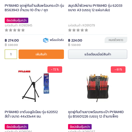
PYRAMID ชุดพู่กันด้ามสั้นพร้อมกระเป๋า รุ่น
สมุดสีน้ำผิวหยาบ PYRAMID รุ่น 62033
BS63943 จำนวน 10 ด้าม / ชุด
ขนาด A3 (บรรจุ 12 แผ่น/เล่ม)
ช้อปเพิ่มคุ้มกว่า
รหัสสินค้า K090945
รหัสสินค้า K091079
฿ 274.00
พร้อมจัดส่ง
฿ 224.00
หมดชั่วคราว
฿
฿
698.00
558.00
แจ้งเตือนเมื่อมีสินค้า
เพิ่มสินค้า
- 72 %
- 61 %
PYRAMID ขาตั้งอลูมิเนียม รุ่น 620512
ชุดพู่กันด้ามยาวพร้อมกระเป๋า PYRAMID
สีดำ ขนาด 44x33x44 ซม.
รุ่น BS601226 (บรรจุ 12 ด้าม/แพ็ค)
ช้อปเพิ่มคุ้มกว่า
ช้อปเพิ่มคุ้มกว่า
รหัสสินค้า K091094
รหัสสินค้า K091037