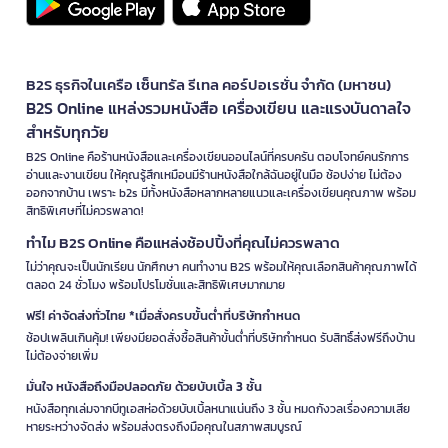
B2S ธุรกิจในเครือ เซ็นทรัล รีเทล คอร์ปอเรชั่น จำกัด (มหาชน)
B2S Online แหล่งรวมหนังสือ เครื่องเขียน และแรงบันดาลใจ
สำหรับทุกวัย
B2S Online คือร้านหนังสือและเครื่องเขียนออนไลน์ที่ครบครัน ตอบโจทย์คนรักการ
อ่านและงานเขียน ให้คุณรู้สึกเหมือนมีร้านหนังสือใกล้ฉันอยู่ในมือ ช้อปง่าย ไม่ต้อง
ออกจากบ้าน เพราะ b2s มีทั้งหนังสือหลากหลายแนวและเครื่องเขียนคุณภาพ พร้อม
สิทธิพิเศษที่ไม่ควรพลาด!
ทำไม B2S Online คือแหล่งช้อปปิ้งที่คุณไม่ควรพลาด
ไม่ว่าคุณจะเป็นนักเรียน นักศึกษา คนทำงาน B2S พร้อมให้คุณเลือกสินค้าคุณภาพได้
ตลอด 24 ชั่วโมง พร้อมโปรโมชั่นและสิทธิพิเศษมากมาย
ฟรี! ค่าจัดส่งทั่วไทย *เมื่อสั่งครบขั้นต่ำที่บริษัทกำหนด
ช้อปเพลินเกินคุ้ม! เพียงมียอดสั่งซื้อสินค้าขั้นต่ำที่บริษัทกำหนด รับสิทธิ์ส่งฟรีถึงบ้าน
ไม่ต้องจ่ายเพิ่ม
มั่นใจ หนังสือถึงมือปลอดภัย ด้วยบับเบิ้ล 3 ชั้น
หนังสือทุกเล่มจากบีทูเอสห่อด้วยบับเบิ้ลหนาแน่นถึง 3 ชั้น หมดกังวลเรื่องความเสีย
หายระหว่างจัดส่ง พร้อมส่งตรงถึงมือคุณในสภาพสมบูรณ์