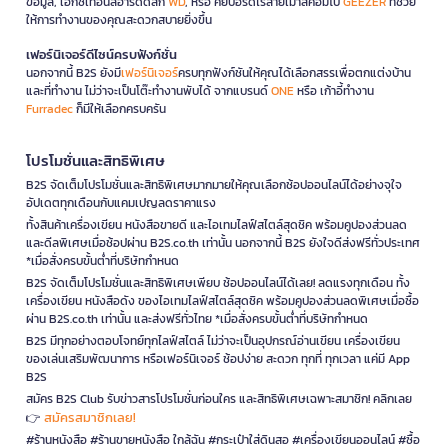
ข้อมูล, เอ็กซ์เทอนัลฮาร์ดดิสก์
WD
, หรือ คีย์บอร์ดไร้สายเมาส์คอมโบ
GEEZER
ที่ช่วย
ให้การทำงานของคุณสะดวกสบายยิ่งขึ้น
เฟอร์นิเจอร์ดีไซน์ครบฟังก์ชั่น
นอกจากนี้ B2S ยังมี
เฟอร์นิเจอร์
ครบทุกฟังก์ชันให้คุณได้เลือกสรรเพื่อตกแต่งบ้าน
และที่ทำงาน ไม่ว่าจะเป็นโต๊ะทำงานพับได้ จากแบรนด์
ONE
หรือ เก้าอี้ทำงาน
Furradec
ก็มีให้เลือกครบครัน
โปรโมชั่นและสิทธิพิเศษ
B2S จัดเต็มโปรโมชั่นและสิทธิพิเศษมากมายให้คุณเลือกช้อปออนไลน์ได้อย่างจุใจ
อัปเดตทุกเดือนกับแคมเปญลดราคาแรง
ทั้งสินค้าเครื่องเขียน หนังสือขายดี และไอเทมไลฟ์สไตล์สุดชิค พร้อมคูปองส่วนลด
และดีลพิเศษเมื่อช้อปผ่าน B2S.co.th เท่านั้น นอกจากนี้ B2S ยังใจดีส่งฟรีทั่วประเทศ
*เมื่อสั่งครบขั้นต่ำที่บริษัทกำหนด
B2S จัดเต็มโปรโมชั่นและสิทธิพิเศษเพียบ ช้อปออนไลน์ได้เลย! ลดแรงทุกเดือน ทั้ง
เครื่องเขียน หนังสือดัง ของไอเทมไลฟ์สไตล์สุดชิค พร้อมคูปองส่วนลดพิเศษเมื่อซื้อ
ผ่าน B2S.co.th เท่านั้น และส่งฟรีทั่วไทย *เมื่อสั่งครบขั้นต่ำที่บริษัทกำหนด
B2S มีทุกอย่างตอบโจทย์ทุกไลฟ์สไตล์ ไม่ว่าจะเป็นอุปกรณ์อ่านเขียน เครื่องเขียน
ของเล่นเสริมพัฒนาการ หรือเฟอร์นิเจอร์ ช้อปง่าย สะดวก ทุกที่ ทุกเวลา แค่มี App
B2S
สมัคร B2S Club รับข่าวสารโปรโมชั่นก่อนใคร และสิทธิพิเศษเฉพาะสมาชิก! คลิกเลย
สมัครสมาชิกเลย!
👉
#ร้านหนังสือ #ร้านขายหนังสือ ใกล้ฉัน #กระเป๋าใส่ดินสอ #เครื่องเขียนออนไลน์ #ซื้อ