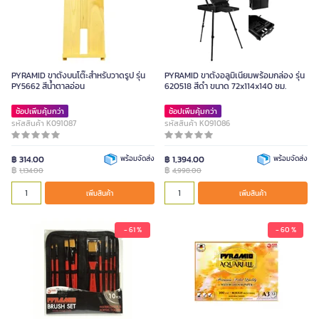
PYRAMID ขาตั้งบนโต๊ะสำหรับวาดรูป รุ่น
PYRAMID ขาตั้งอลูมิเนียมพร้อมกล่อง รุ่น
PY5662 สีน้ำตาลอ่อน
620518 สีดำ ขนาด 72x114x140 ซม.
ช้อปเพิ่มคุ้มกว่า
ช้อปเพิ่มคุ้มกว่า
รหัสสินค้า K091087
รหัสสินค้า K091086
฿ 314.00
พร้อมจัดส่ง
฿ 1,394.00
พร้อมจัดส่ง
฿
฿
1,134.00
4,998.00
เพิ่มสินค้า
เพิ่มสินค้า
- 61 %
- 60 %