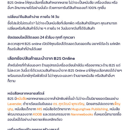
B2S Online ให้คุณเลือกซื้อสินค้าหลากหลาย ไม่ว่าจะเป็นหนังสือ เครื่องเขียน หรือ
อื่นๆ อีกมากมายได้อย่างมั่นใจ ด้วยการการันตีสินค้าของแท้ 100% ทุกชิ้น
เปลี่ยน/คืนสินค้าง่าย ภายใน 14 วัน
ซื้อไปแล้วไม่ตรงใจ? ไม่ว่าจะเป็นหนังสือที่เลือกผิด หรือสินค้ามีปัญหา คุณสามารถ
เปลี่ยนหรือคืนสินค้าได้ง่าย ๆ ภายใน 14 วันนับจากวันที่ได้รับสินค้า
ช้อปออนไลน์ได้ตลอด 24 ชั่วโมง ทุกที่ ทุกเวลา
สะดวกสุดๆ! B2S online เปิดให้คุณช้อปได้ตลอดวันตลอดคืน อยากได้อะไร แค่คลิก
ก็รอรับสินค้าที่บ้านได้เลย!
เลือกช้อปสินค้าแนะนำจาก B2S Online
สำหรับใครที่กำลังมองหา ร้านอุปกรณ์เครื่องเขียนใกล้ฉัน หรืออยากแวะร้าน B2S แต่
ไม่สะดวก วันนี้เราได้รวบรวมสินค้าแนะนำจาก B2S Online มาให้คุณเลือกสรรได้ง่ายๆ
พร้อมตอบโจทย์ทุกไลฟ์สไตล์ ไม่ว่าคุณจะมองหา ร้านขายหนังสือ หรือสินค้าอื่นๆ
ก็ตาม
หนังสือหลากหลายสไตล์
B2S มี
หนังสือ
หลากหลายแนวจากสำนักพิมพ์ชั้นนำ ไม่ว่าจะเป็นนิยายยอดนิยมอย่าง
Lavender
, ตำราเรียนเข้มข้นของ
ดร. ศุภวัฒน์ พุกเจริญ
, นิตยสารอัปเดตจาก
เพ็ญ
บุญ
, หนังสือเด็กจาก
MIS
หนังสือจิตวิทยาจาก
Mugunghwa Publishing
, หนังสือ
พัฒนาตนเองจาก
KOOB
และวรรณกรรมจาก
Nanmeebooks
ทั้งหมดนี้สามารถซื้อ
ออนไลน์ได้อย่างง่ายดายเพียงคลิกเดียว
เครื่องเขียนคู่ใจ ทุกการสร้างสรรค์