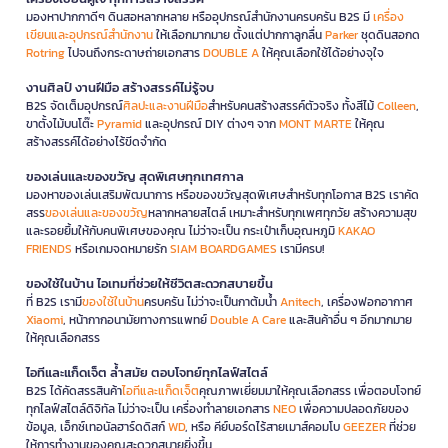
มองหาปากกาดีๆ ดินสอหลากหลาย หรืออุปกรณ์สำนักงานครบครัน B2S มี
เครื่อง
เขียนและอุปกรณ์สำนักงาน
ให้เลือกมากมาย ตั้งแต่ปากกาลูกลื่น
Parker
ชุดดินสอกด
Rotring
ไปจนถึงกระดาษถ่ายเอกสาร
DOUBLE A
ให้คุณเลือกใช้ได้อย่างจุใจ
งานศิลป์ งานฝีมือ สร้างสรรค์ไม่รู้จบ
B2S จัดเต็มอุปกรณ์
ศิลปะและงานฝีมือ
สำหรับคนสร้างสรรค์ตัวจริง ทั้งสีไม้
Colleen
,
ขาตั้งไม้บนโต๊ะ
Pyramid
และอุปกรณ์ DIY ต่างๆ จาก
MONT MARTE
ให้คุณ
สร้างสรรค์ได้อย่างไร้ขีดจำกัด
ของเล่นและของขวัญ สุดพิเศษทุกเทศกาล
มองหาของเล่นเสริมพัฒนาการ หรือของขวัญสุดพิเศษสำหรับทุกโอกาส B2S เราคัด
สรร
ของเล่นและของขวัญ
หลากหลายสไตล์ เหมาะสำหรับทุกเพศทุกวัย สร้างความสุข
และรอยยิ้มให้กับคนพิเศษของคุณ ไม่ว่าจะเป็น กระเป๋าเก็บอุณหภูมิ
KAKAO
FRIENDS
หรือเกมจดหมายรัก
SIAM BOARDGAMES
เรามีครบ!
ของใช้ในบ้าน ไอเทมที่ช่วยให้ชีวิตสะดวกสบายขึ้น
ที่ B2S เรามี
ของใช้ในบ้าน
ครบครัน ไม่ว่าจะเป็นกาต้มน้ำ
Anitech
, เครื่องฟอกอากาศ
Xiaomi
, หน้ากากอนามัยทางการแพทย์
Double A Care
และสินค้าอื่น ๆ อีกมากมาย
ให้คุณเลือกสรร
ไอทีและแก็ดเจ็ต ล้ำสมัย ตอบโจทย์ทุกไลฟ์สไตล์
B2S ได้คัดสรรสินค้า
ไอทีและแก็ดเจ็ต
คุณภาพเยี่ยมมาให้คุณเลือกสรร เพื่อตอบโจทย์
ทุกไลฟ์สไตล์ดิจิทัล ไม่ว่าจะเป็น เครื่องทำลายเอกสาร
NEO
เพื่อความปลอดภัยของ
ข้อมูล, เอ็กซ์เทอนัลฮาร์ดดิสก์
WD
, หรือ คีย์บอร์ดไร้สายเมาส์คอมโบ
GEEZER
ที่ช่วย
ให้การทำงานของคุณสะดวกสบายยิ่งขึ้น