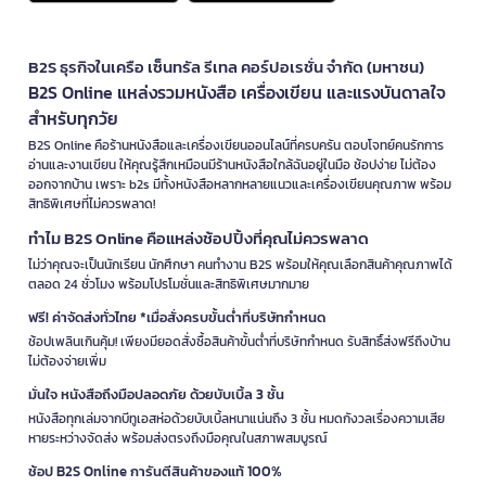
B2S ธุรกิจในเครือ เซ็นทรัล รีเทล คอร์ปอเรชั่น จำกัด (มหาชน)
B2S Online แหล่งรวมหนังสือ เครื่องเขียน และแรงบันดาลใจ
สำหรับทุกวัย
B2S Online คือร้านหนังสือและเครื่องเขียนออนไลน์ที่ครบครัน ตอบโจทย์คนรักการ
อ่านและงานเขียน ให้คุณรู้สึกเหมือนมีร้านหนังสือใกล้ฉันอยู่ในมือ ช้อปง่าย ไม่ต้อง
ออกจากบ้าน เพราะ b2s มีทั้งหนังสือหลากหลายแนวและเครื่องเขียนคุณภาพ พร้อม
สิทธิพิเศษที่ไม่ควรพลาด!
ทำไม B2S Online คือแหล่งช้อปปิ้งที่คุณไม่ควรพลาด
ไม่ว่าคุณจะเป็นนักเรียน นักศึกษา คนทำงาน B2S พร้อมให้คุณเลือกสินค้าคุณภาพได้
ตลอด 24 ชั่วโมง พร้อมโปรโมชั่นและสิทธิพิเศษมากมาย
ฟรี! ค่าจัดส่งทั่วไทย *เมื่อสั่งครบขั้นต่ำที่บริษัทกำหนด
ช้อปเพลินเกินคุ้ม! เพียงมียอดสั่งซื้อสินค้าขั้นต่ำที่บริษัทกำหนด รับสิทธิ์ส่งฟรีถึงบ้าน
ไม่ต้องจ่ายเพิ่ม
มั่นใจ หนังสือถึงมือปลอดภัย ด้วยบับเบิ้ล 3 ชั้น
หนังสือทุกเล่มจากบีทูเอสห่อด้วยบับเบิ้ลหนาแน่นถึง 3 ชั้น หมดกังวลเรื่องความเสีย
หายระหว่างจัดส่ง พร้อมส่งตรงถึงมือคุณในสภาพสมบูรณ์
ช้อป B2S Online การันตีสินค้าของแท้ 100%