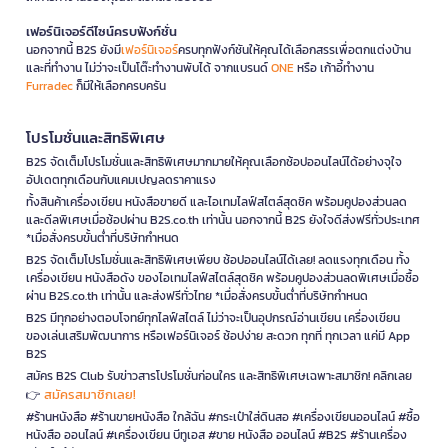
เฟอร์นิเจอร์ดีไซน์ครบฟังก์ชั่น
นอกจากนี้ B2S ยังมี
เฟอร์นิเจอร์
ครบทุกฟังก์ชันให้คุณได้เลือกสรรเพื่อตกแต่งบ้าน
และที่ทำงาน ไม่ว่าจะเป็นโต๊ะทำงานพับได้ จากแบรนด์
ONE
หรือ เก้าอี้ทำงาน
Furradec
ก็มีให้เลือกครบครัน
โปรโมชั่นและสิทธิพิเศษ
B2S จัดเต็มโปรโมชั่นและสิทธิพิเศษมากมายให้คุณเลือกช้อปออนไลน์ได้อย่างจุใจ
อัปเดตทุกเดือนกับแคมเปญลดราคาแรง
ทั้งสินค้าเครื่องเขียน หนังสือขายดี และไอเทมไลฟ์สไตล์สุดชิค พร้อมคูปองส่วนลด
และดีลพิเศษเมื่อช้อปผ่าน B2S.co.th เท่านั้น นอกจากนี้ B2S ยังใจดีส่งฟรีทั่วประเทศ
*เมื่อสั่งครบขั้นต่ำที่บริษัทกำหนด
B2S จัดเต็มโปรโมชั่นและสิทธิพิเศษเพียบ ช้อปออนไลน์ได้เลย! ลดแรงทุกเดือน ทั้ง
เครื่องเขียน หนังสือดัง ของไอเทมไลฟ์สไตล์สุดชิค พร้อมคูปองส่วนลดพิเศษเมื่อซื้อ
ผ่าน B2S.co.th เท่านั้น และส่งฟรีทั่วไทย *เมื่อสั่งครบขั้นต่ำที่บริษัทกำหนด
B2S มีทุกอย่างตอบโจทย์ทุกไลฟ์สไตล์ ไม่ว่าจะเป็นอุปกรณ์อ่านเขียน เครื่องเขียน
ของเล่นเสริมพัฒนาการ หรือเฟอร์นิเจอร์ ช้อปง่าย สะดวก ทุกที่ ทุกเวลา แค่มี App
B2S
สมัคร B2S Club รับข่าวสารโปรโมชั่นก่อนใคร และสิทธิพิเศษเฉพาะสมาชิก! คลิกเลย
สมัครสมาชิกเลย!
👉
#ร้านหนังสือ #ร้านขายหนังสือ ใกล้ฉัน #กระเป๋าใส่ดินสอ #เครื่องเขียนออนไลน์ #ซื้อ
หนังสือ ออนไลน์ #เครื่องเขียน บีทูเอส #ขาย หนังสือ ออนไลน์ #B2S #ร้านเครื่อง