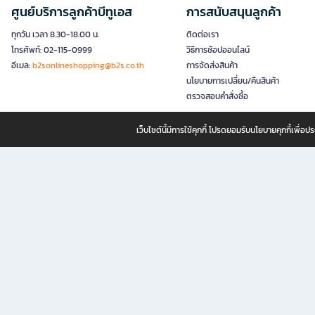
ศูนย์บริการลูกค้าบีทูเอส
การสนับสนุนลูกค้า
ทุกวัน เวลา 8.30-18.00 น.
ติดต่อเรา
โทรศัพท์: 02-115-0999
วิธีการช้อปออนไลน์
อีเมล:
b2sonlineshopping@b2s.co.th
การจัดส่งสินค้า
นโยบายการเปลี่ยน/คืนสินค้า
ตรวจสอบคำสั่งซื้อ
เว็บไซต์นี้มีการใช้คุกกี้ โปรดยอมรับนโยบายคุกกี้เพื่
B2S ธุรกิจในเครือ เซ็นทรัล รีเทล คอร์ปอเรชั่น จำกัด (มหาชน)