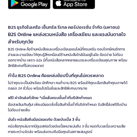
B2S ธุรกิจในเครือ เซ็นทรัล รีเทล คอร์ปอเรชั่น จำกัด (มหาชน)
B2S Online แหล่งรวมหนังสือ เครื่องเขียน และแรงบันดาลใจ
สำหรับทุกวัย
B2S Online คือร้านหนังสือและเครื่องเขียนออนไลน์ที่ครบครัน ตอบโจทย์คนรักการ
อ่านและงานเขียน ให้คุณรู้สึกเหมือนมีร้านหนังสือใกล้ฉันอยู่ในมือ ช้อปง่าย ไม่ต้อง
ออกจากบ้าน เพราะ b2s มีทั้งหนังสือหลากหลายแนวและเครื่องเขียนคุณภาพ พร้อม
สิทธิพิเศษที่ไม่ควรพลาด!
ทำไม B2S Online คือแหล่งช้อปปิ้งที่คุณไม่ควรพลาด
ไม่ว่าคุณจะเป็นนักเรียน นักศึกษา คนทำงาน B2S พร้อมให้คุณเลือกสินค้าคุณภาพได้
ตลอด 24 ชั่วโมง พร้อมโปรโมชั่นและสิทธิพิเศษมากมาย
ฟรี! ค่าจัดส่งทั่วไทย *เมื่อสั่งครบขั้นต่ำที่บริษัทกำหนด
ช้อปเพลินเกินคุ้ม! เพียงมียอดสั่งซื้อสินค้าขั้นต่ำที่บริษัทกำหนด รับสิทธิ์ส่งฟรีถึงบ้าน
ไม่ต้องจ่ายเพิ่ม
มั่นใจ หนังสือถึงมือปลอดภัย ด้วยบับเบิ้ล 3 ชั้น
หนังสือทุกเล่มจากบีทูเอสห่อด้วยบับเบิ้ลหนาแน่นถึง 3 ชั้น หมดกังวลเรื่องความเสีย
หายระหว่างจัดส่ง พร้อมส่งตรงถึงมือคุณในสภาพสมบูรณ์