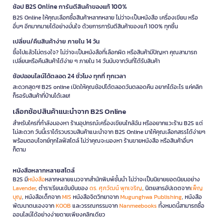
ช้อป B2S Online การันตีสินค้าของแท้ 100%
B2S Online ให้คุณเลือกซื้อสินค้าหลากหลาย ไม่ว่าจะเป็นหนังสือ เครื่องเขียน หรือ
อื่นๆ อีกมากมายได้อย่างมั่นใจ ด้วยการการันตีสินค้าของแท้ 100% ทุกชิ้น
เปลี่ยน/คืนสินค้าง่าย ภายใน 14 วัน
ซื้อไปแล้วไม่ตรงใจ? ไม่ว่าจะเป็นหนังสือที่เลือกผิด หรือสินค้ามีปัญหา คุณสามารถ
เปลี่ยนหรือคืนสินค้าได้ง่าย ๆ ภายใน 14 วันนับจากวันที่ได้รับสินค้า
ช้อปออนไลน์ได้ตลอด 24 ชั่วโมง ทุกที่ ทุกเวลา
สะดวกสุดๆ! B2S online เปิดให้คุณช้อปได้ตลอดวันตลอดคืน อยากได้อะไร แค่คลิก
ก็รอรับสินค้าที่บ้านได้เลย!
เลือกช้อปสินค้าแนะนำจาก B2S Online
สำหรับใครที่กำลังมองหา ร้านอุปกรณ์เครื่องเขียนใกล้ฉัน หรืออยากแวะร้าน B2S แต่
ไม่สะดวก วันนี้เราได้รวบรวมสินค้าแนะนำจาก B2S Online มาให้คุณเลือกสรรได้ง่ายๆ
พร้อมตอบโจทย์ทุกไลฟ์สไตล์ ไม่ว่าคุณจะมองหา ร้านขายหนังสือ หรือสินค้าอื่นๆ
ก็ตาม
หนังสือหลากหลายสไตล์
B2S มี
หนังสือ
หลากหลายแนวจากสำนักพิมพ์ชั้นนำ ไม่ว่าจะเป็นนิยายยอดนิยมอย่าง
Lavender
, ตำราเรียนเข้มข้นของ
ดร. ศุภวัฒน์ พุกเจริญ
, นิตยสารอัปเดตจาก
เพ็ญ
บุญ
, หนังสือเด็กจาก
MIS
หนังสือจิตวิทยาจาก
Mugunghwa Publishing
, หนังสือ
พัฒนาตนเองจาก
KOOB
และวรรณกรรมจาก
Nanmeebooks
ทั้งหมดนี้สามารถซื้อ
ออนไลน์ได้อย่างง่ายดายเพียงคลิกเดียว