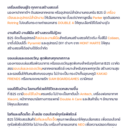
เครื่องเขียนคู่ใจ ทุกการสร้างสรรค์
มองหาปากกาดีๆ ดินสอหลากหลาย หรืออุปกรณ์สำนักงานครบครัน B2S มี
เครื่อง
เขียนและอุปกรณ์สำนักงาน
ให้เลือกมากมาย ตั้งแต่ปากกาลูกลื่น
Parker
ชุดดินสอกด
Rotring
ไปจนถึงกระดาษถ่ายเอกสาร
DOUBLE A
ให้คุณเลือกใช้ได้อย่างจุใจ
งานศิลป์ งานฝีมือ สร้างสรรค์ไม่รู้จบ
B2S จัดเต็มอุปกรณ์
ศิลปะและงานฝีมือ
สำหรับคนสร้างสรรค์ตัวจริง ทั้งสีไม้
Colleen
,
ขาตั้งไม้บนโต๊ะ
Pyramid
และอุปกรณ์ DIY ต่างๆ จาก
MONT MARTE
ให้คุณ
สร้างสรรค์ได้อย่างไร้ขีดจำกัด
ของเล่นและของขวัญ สุดพิเศษทุกเทศกาล
มองหาของเล่นเสริมพัฒนาการ หรือของขวัญสุดพิเศษสำหรับทุกโอกาส B2S เราคัด
สรร
ของเล่นและของขวัญ
หลากหลายสไตล์ เหมาะสำหรับทุกเพศทุกวัย สร้างความสุข
และรอยยิ้มให้กับคนพิเศษของคุณ ไม่ว่าจะเป็น กระเป๋าเก็บอุณหภูมิ
KAKAO
FRIENDS
หรือเกมจดหมายรัก
SIAM BOARDGAMES
เรามีครบ!
ของใช้ในบ้าน ไอเทมที่ช่วยให้ชีวิตสะดวกสบายขึ้น
ที่ B2S เรามี
ของใช้ในบ้าน
ครบครัน ไม่ว่าจะเป็นกาต้มน้ำ
Anitech
, เครื่องฟอกอากาศ
Xiaomi
, หน้ากากอนามัยทางการแพทย์
Double A Care
และสินค้าอื่น ๆ อีกมากมาย
ให้คุณเลือกสรร
ไอทีและแก็ดเจ็ต ล้ำสมัย ตอบโจทย์ทุกไลฟ์สไตล์
B2S ได้คัดสรรสินค้า
ไอทีและแก็ดเจ็ต
คุณภาพเยี่ยมมาให้คุณเลือกสรร เพื่อตอบโจทย์
ทุกไลฟ์สไตล์ดิจิทัล ไม่ว่าจะเป็น เครื่องทำลายเอกสาร
NEO
เพื่อความปลอดภัยของ