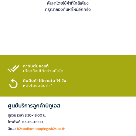
ค้นหาโดยใช้คำที่ใกล้เคียง
กรุณาลองค้นหาใหม่อีกครั้ง
การันตีของแท้
เลือกช้อปได้อย่างมั่นใจ​
คืนสินค้าได้ภายใน 14 วัน
หลังได้รับสินค้า*
ศูนย์บริการลูกค้าบีทูเอส
ทุกวัน เวลา 8.30-18.00 น.
โทรศัพท์: 02-115-0999
อีเมล:
b2sonlineshopping@b2s.co.th