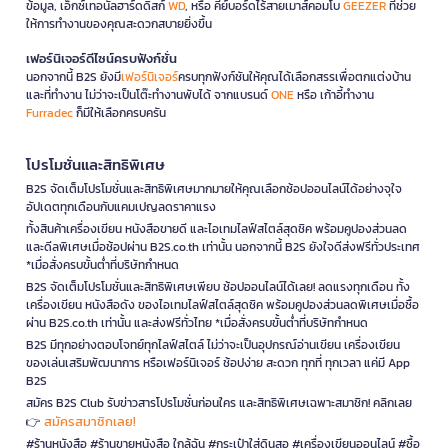
ข้อมูล, เอ็กซ์เทอนัลฮาร์ดดิสก์
WD
, หรือ คีย์บอร์ดไร้สายเมาส์คอมโบ
GEEZER
ที่ช่วย
ให้การทำงานของคุณสะดวกสบายยิ่งขึ้น
เฟอร์นิเจอร์ดีไซน์ครบฟังก์ชั่น
นอกจากนี้ B2S ยังมี
เฟอร์นิเจอร์
ครบทุกฟังก์ชันให้คุณได้เลือกสรรเพื่อตกแต่งบ้าน
และที่ทำงาน ไม่ว่าจะเป็นโต๊ะทำงานพับได้ จากแบรนด์
ONE
หรือ เก้าอี้ทำงาน
Furradec
ก็มีให้เลือกครบครัน
โปรโมชั่นและสิทธิพิเศษ
B2S จัดเต็มโปรโมชั่นและสิทธิพิเศษมากมายให้คุณเลือกช้อปออนไลน์ได้อย่างจุใจ
อัปเดตทุกเดือนกับแคมเปญลดราคาแรง
ทั้งสินค้าเครื่องเขียน หนังสือขายดี และไอเทมไลฟ์สไตล์สุดชิค พร้อมคูปองส่วนลด
และดีลพิเศษเมื่อช้อปผ่าน B2S.co.th เท่านั้น นอกจากนี้ B2S ยังใจดีส่งฟรีทั่วประเทศ
*เมื่อสั่งครบขั้นต่ำที่บริษัทกำหนด
B2S จัดเต็มโปรโมชั่นและสิทธิพิเศษเพียบ ช้อปออนไลน์ได้เลย! ลดแรงทุกเดือน ทั้ง
เครื่องเขียน หนังสือดัง ของไอเทมไลฟ์สไตล์สุดชิค พร้อมคูปองส่วนลดพิเศษเมื่อซื้อ
ผ่าน B2S.co.th เท่านั้น และส่งฟรีทั่วไทย *เมื่อสั่งครบขั้นต่ำที่บริษัทกำหนด
B2S มีทุกอย่างตอบโจทย์ทุกไลฟ์สไตล์ ไม่ว่าจะเป็นอุปกรณ์อ่านเขียน เครื่องเขียน
ของเล่นเสริมพัฒนาการ หรือเฟอร์นิเจอร์ ช้อปง่าย สะดวก ทุกที่ ทุกเวลา แค่มี App
B2S
สมัคร B2S Club รับข่าวสารโปรโมชั่นก่อนใคร และสิทธิพิเศษเฉพาะสมาชิก! คลิกเลย
สมัครสมาชิกเลย!
👉
#ร้านหนังสือ #ร้านขายหนังสือ ใกล้ฉัน #กระเป๋าใส่ดินสอ #เครื่องเขียนออนไลน์ #ซื้อ