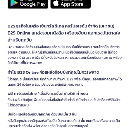
B2S ธุรกิจในเครือ เซ็นทรัล รีเทล คอร์ปอเรชั่น จำกัด (มหาชน)
B2S Online แหล่งรวมหนังสือ เครื่องเขียน และแรงบันดาลใจ
สำหรับทุกวัย
B2S Online คือร้านหนังสือและเครื่องเขียนออนไลน์ที่ครบครัน ตอบโจทย์คนรักการ
อ่านและงานเขียน ให้คุณรู้สึกเหมือนมีร้านหนังสือใกล้ฉันอยู่ในมือ ช้อปง่าย ไม่ต้อง
ออกจากบ้าน เพราะ b2s มีทั้งหนังสือหลากหลายแนวและเครื่องเขียนคุณภาพ พร้อม
สิทธิพิเศษที่ไม่ควรพลาด!
ทำไม B2S Online คือแหล่งช้อปปิ้งที่คุณไม่ควรพลาด
ไม่ว่าคุณจะเป็นนักเรียน นักศึกษา คนทำงาน B2S พร้อมให้คุณเลือกสินค้าคุณภาพได้
ตลอด 24 ชั่วโมง พร้อมโปรโมชั่นและสิทธิพิเศษมากมาย
ฟรี! ค่าจัดส่งทั่วไทย *เมื่อสั่งครบขั้นต่ำที่บริษัทกำหนด
ช้อปเพลินเกินคุ้ม! เพียงมียอดสั่งซื้อสินค้าขั้นต่ำที่บริษัทกำหนด รับสิทธิ์ส่งฟรีถึงบ้าน
ไม่ต้องจ่ายเพิ่ม
มั่นใจ หนังสือถึงมือปลอดภัย ด้วยบับเบิ้ล 3 ชั้น
หนังสือทุกเล่มจากบีทูเอสห่อด้วยบับเบิ้ลหนาแน่นถึง 3 ชั้น หมดกังวลเรื่องความเสีย
หายระหว่างจัดส่ง พร้อมส่งตรงถึงมือคุณในสภาพสมบูรณ์