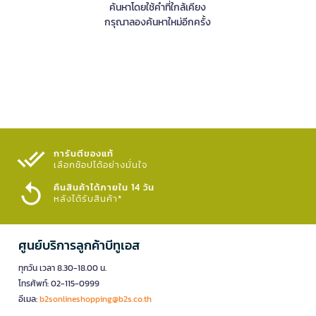
ค้นหาโดยใช้คำที่ใกล้เคียง
กรุณาลองค้นหาใหม่อีกครั้ง
การันตีของแท้
เลือกช้อปได้อย่างมั่นใจ​
คืนสินค้าได้ภายใน 14 วัน
หลังได้รับสินค้า*
ศูนย์บริการลูกค้าบีทูเอส
ทุกวัน เวลา 8.30-18.00 น.
โทรศัพท์: 02-115-0999
อีเมล:
b2sonlineshopping@b2s.co.th