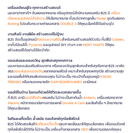
เครื่องเขียนคู่ใจ ทุกการสร้างสรรค์
มองหาปากกาดีๆ ดินสอหลากหลาย หรืออุปกรณ์สำนักงานครบครัน B2S มี
เครื่อง
เขียนและอุปกรณ์สำนักงาน
ให้เลือกมากมาย ตั้งแต่ปากกาลูกลื่น
Parker
ชุดดินสอกด
Rotring
ไปจนถึงกระดาษถ่ายเอกสาร
DOUBLE A
ให้คุณเลือกใช้ได้อย่างจุใจ
งานศิลป์ งานฝีมือ สร้างสรรค์ไม่รู้จบ
B2S จัดเต็มอุปกรณ์
ศิลปะและงานฝีมือ
สำหรับคนสร้างสรรค์ตัวจริง ทั้งสีไม้
Colleen
,
ขาตั้งไม้บนโต๊ะ
Pyramid
และอุปกรณ์ DIY ต่างๆ จาก
MONT MARTE
ให้คุณ
สร้างสรรค์ได้อย่างไร้ขีดจำกัด
ของเล่นและของขวัญ สุดพิเศษทุกเทศกาล
มองหาของเล่นเสริมพัฒนาการ หรือของขวัญสุดพิเศษสำหรับทุกโอกาส B2S เราคัด
สรร
ของเล่นและของขวัญ
หลากหลายสไตล์ เหมาะสำหรับทุกเพศทุกวัย สร้างความสุข
และรอยยิ้มให้กับคนพิเศษของคุณ ไม่ว่าจะเป็น กระเป๋าเก็บอุณหภูมิ
KAKAO
FRIENDS
หรือเกมจดหมายรัก
SIAM BOARDGAMES
เรามีครบ!
ของใช้ในบ้าน ไอเทมที่ช่วยให้ชีวิตสะดวกสบายขึ้น
ที่ B2S เรามี
ของใช้ในบ้าน
ครบครัน ไม่ว่าจะเป็นกาต้มน้ำ
Anitech
, เครื่องฟอกอากาศ
Xiaomi
, หน้ากากอนามัยทางการแพทย์
Double A Care
และสินค้าอื่น ๆ อีกมากมาย
ให้คุณเลือกสรร
ไอทีและแก็ดเจ็ต ล้ำสมัย ตอบโจทย์ทุกไลฟ์สไตล์
B2S ได้คัดสรรสินค้า
ไอทีและแก็ดเจ็ต
คุณภาพเยี่ยมมาให้คุณเลือกสรร เพื่อตอบโจทย์
ทุกไลฟ์สไตล์ดิจิทัล ไม่ว่าจะเป็น เครื่องทำลายเอกสาร
NEO
เพื่อความปลอดภัยของ