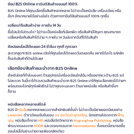
ช้อป B2S Online การันตีสินค้าของแท้ 100%
B2S Online ให้คุณเลือกซื้อสินค้าหลากหลาย ไม่ว่าจะเป็นหนังสือ เครื่องเขียน หรือ
อื่นๆ อีกมากมายได้อย่างมั่นใจ ด้วยการการันตีสินค้าของแท้ 100% ทุกชิ้น
เปลี่ยน/คืนสินค้าง่าย ภายใน 14 วัน
ซื้อไปแล้วไม่ตรงใจ? ไม่ว่าจะเป็นหนังสือที่เลือกผิด หรือสินค้ามีปัญหา คุณสามารถ
เปลี่ยนหรือคืนสินค้าได้ง่าย ๆ ภายใน 14 วันนับจากวันที่ได้รับสินค้า
ช้อปออนไลน์ได้ตลอด 24 ชั่วโมง ทุกที่ ทุกเวลา
สะดวกสุดๆ! B2S online เปิดให้คุณช้อปได้ตลอดวันตลอดคืน อยากได้อะไร แค่คลิก
ก็รอรับสินค้าที่บ้านได้เลย!
เลือกช้อปสินค้าแนะนำจาก B2S Online
สำหรับใครที่กำลังมองหา ร้านอุปกรณ์เครื่องเขียนใกล้ฉัน หรืออยากแวะร้าน B2S แต่
ไม่สะดวก วันนี้เราได้รวบรวมสินค้าแนะนำจาก B2S Online มาให้คุณเลือกสรรได้ง่ายๆ
พร้อมตอบโจทย์ทุกไลฟ์สไตล์ ไม่ว่าคุณจะมองหา ร้านขายหนังสือ หรือสินค้าอื่นๆ
ก็ตาม
หนังสือหลากหลายสไตล์
B2S มี
หนังสือ
หลากหลายแนวจากสำนักพิมพ์ชั้นนำ ไม่ว่าจะเป็นนิยายยอดนิยมอย่าง
Lavender
, ตำราเรียนเข้มข้นของ
ดร. ศุภวัฒน์ พุกเจริญ
, นิตยสารอัปเดตจาก
เพ็ญ
บุญ
, หนังสือเด็กจาก
MIS
หนังสือจิตวิทยาจาก
Mugunghwa Publishing
, หนังสือ
พัฒนาตนเองจาก
KOOB
และวรรณกรรมจาก
Nanmeebooks
ทั้งหมดนี้สามารถซื้อ
ออนไลน์ได้อย่างง่ายดายเพียงคลิกเดียว