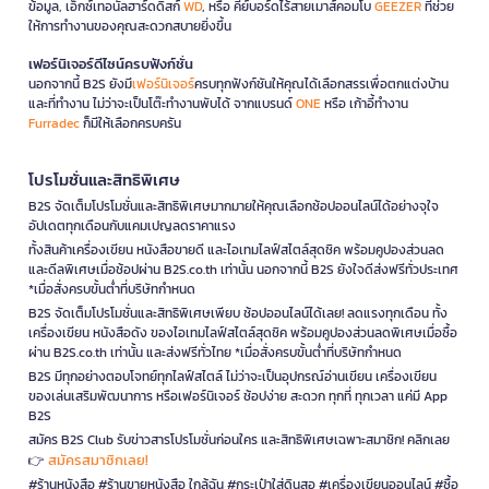
ข้อมูล, เอ็กซ์เทอนัลฮาร์ดดิสก์
WD
, หรือ คีย์บอร์ดไร้สายเมาส์คอมโบ
GEEZER
ที่ช่วย
ให้การทำงานของคุณสะดวกสบายยิ่งขึ้น
เฟอร์นิเจอร์ดีไซน์ครบฟังก์ชั่น
นอกจากนี้ B2S ยังมี
เฟอร์นิเจอร์
ครบทุกฟังก์ชันให้คุณได้เลือกสรรเพื่อตกแต่งบ้าน
และที่ทำงาน ไม่ว่าจะเป็นโต๊ะทำงานพับได้ จากแบรนด์
ONE
หรือ เก้าอี้ทำงาน
Furradec
ก็มีให้เลือกครบครัน
โปรโมชั่นและสิทธิพิเศษ
B2S จัดเต็มโปรโมชั่นและสิทธิพิเศษมากมายให้คุณเลือกช้อปออนไลน์ได้อย่างจุใจ
อัปเดตทุกเดือนกับแคมเปญลดราคาแรง
ทั้งสินค้าเครื่องเขียน หนังสือขายดี และไอเทมไลฟ์สไตล์สุดชิค พร้อมคูปองส่วนลด
และดีลพิเศษเมื่อช้อปผ่าน B2S.co.th เท่านั้น นอกจากนี้ B2S ยังใจดีส่งฟรีทั่วประเทศ
*เมื่อสั่งครบขั้นต่ำที่บริษัทกำหนด
B2S จัดเต็มโปรโมชั่นและสิทธิพิเศษเพียบ ช้อปออนไลน์ได้เลย! ลดแรงทุกเดือน ทั้ง
เครื่องเขียน หนังสือดัง ของไอเทมไลฟ์สไตล์สุดชิค พร้อมคูปองส่วนลดพิเศษเมื่อซื้อ
ผ่าน B2S.co.th เท่านั้น และส่งฟรีทั่วไทย *เมื่อสั่งครบขั้นต่ำที่บริษัทกำหนด
B2S มีทุกอย่างตอบโจทย์ทุกไลฟ์สไตล์ ไม่ว่าจะเป็นอุปกรณ์อ่านเขียน เครื่องเขียน
ของเล่นเสริมพัฒนาการ หรือเฟอร์นิเจอร์ ช้อปง่าย สะดวก ทุกที่ ทุกเวลา แค่มี App
B2S
สมัคร B2S Club รับข่าวสารโปรโมชั่นก่อนใคร และสิทธิพิเศษเฉพาะสมาชิก! คลิกเลย
สมัครสมาชิกเลย!
👉
#ร้านหนังสือ #ร้านขายหนังสือ ใกล้ฉัน #กระเป๋าใส่ดินสอ #เครื่องเขียนออนไลน์ #ซื้อ