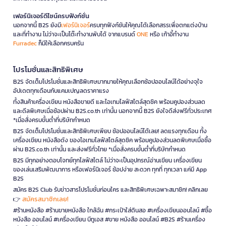
เฟอร์นิเจอร์ดีไซน์ครบฟังก์ชั่น
นอกจากนี้ B2S ยังมี
เฟอร์นิเจอร์
ครบทุกฟังก์ชันให้คุณได้เลือกสรรเพื่อตกแต่งบ้าน
และที่ทำงาน ไม่ว่าจะเป็นโต๊ะทำงานพับได้ จากแบรนด์
ONE
หรือ เก้าอี้ทำงาน
Furradec
ก็มีให้เลือกครบครัน
โปรโมชั่นและสิทธิพิเศษ
B2S จัดเต็มโปรโมชั่นและสิทธิพิเศษมากมายให้คุณเลือกช้อปออนไลน์ได้อย่างจุใจ
อัปเดตทุกเดือนกับแคมเปญลดราคาแรง
ทั้งสินค้าเครื่องเขียน หนังสือขายดี และไอเทมไลฟ์สไตล์สุดชิค พร้อมคูปองส่วนลด
และดีลพิเศษเมื่อช้อปผ่าน B2S.co.th เท่านั้น นอกจากนี้ B2S ยังใจดีส่งฟรีทั่วประเทศ
*เมื่อสั่งครบขั้นต่ำที่บริษัทกำหนด
B2S จัดเต็มโปรโมชั่นและสิทธิพิเศษเพียบ ช้อปออนไลน์ได้เลย! ลดแรงทุกเดือน ทั้ง
เครื่องเขียน หนังสือดัง ของไอเทมไลฟ์สไตล์สุดชิค พร้อมคูปองส่วนลดพิเศษเมื่อซื้อ
ผ่าน B2S.co.th เท่านั้น และส่งฟรีทั่วไทย *เมื่อสั่งครบขั้นต่ำที่บริษัทกำหนด
B2S มีทุกอย่างตอบโจทย์ทุกไลฟ์สไตล์ ไม่ว่าจะเป็นอุปกรณ์อ่านเขียน เครื่องเขียน
ของเล่นเสริมพัฒนาการ หรือเฟอร์นิเจอร์ ช้อปง่าย สะดวก ทุกที่ ทุกเวลา แค่มี App
B2S
สมัคร B2S Club รับข่าวสารโปรโมชั่นก่อนใคร และสิทธิพิเศษเฉพาะสมาชิก! คลิกเลย
สมัครสมาชิกเลย!
👉
#ร้านหนังสือ #ร้านขายหนังสือ ใกล้ฉัน #กระเป๋าใส่ดินสอ #เครื่องเขียนออนไลน์ #ซื้อ
หนังสือ ออนไลน์ #เครื่องเขียน บีทูเอส #ขาย หนังสือ ออนไลน์ #B2S #ร้านเครื่อง