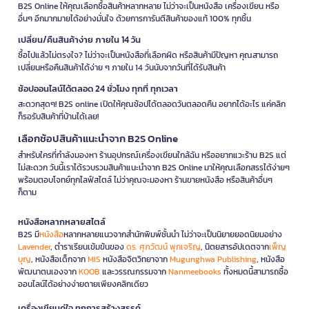
B2S Online ให้คุณเลือกซื้อสินค้าหลากหลาย ไม่ว่าจะเป็นหนังสือ เครื่องเขียน หรือ
อื่นๆ อีกมากมายได้อย่างมั่นใจ ด้วยการการันตีสินค้าของแท้ 100% ทุกชิ้น
เปลี่ยน/คืนสินค้าง่าย ภายใน 14 วัน
ซื้อไปแล้วไม่ตรงใจ? ไม่ว่าจะเป็นหนังสือที่เลือกผิด หรือสินค้ามีปัญหา คุณสามารถ
เปลี่ยนหรือคืนสินค้าได้ง่าย ๆ ภายใน 14 วันนับจากวันที่ได้รับสินค้า
ช้อปออนไลน์ได้ตลอด 24 ชั่วโมง ทุกที่ ทุกเวลา
สะดวกสุดๆ! B2S online เปิดให้คุณช้อปได้ตลอดวันตลอดคืน อยากได้อะไร แค่คลิก
ก็รอรับสินค้าที่บ้านได้เลย!
เลือกช้อปสินค้าแนะนำจาก B2S Online
สำหรับใครที่กำลังมองหา ร้านอุปกรณ์เครื่องเขียนใกล้ฉัน หรืออยากแวะร้าน B2S แต่
ไม่สะดวก วันนี้เราได้รวบรวมสินค้าแนะนำจาก B2S Online มาให้คุณเลือกสรรได้ง่ายๆ
พร้อมตอบโจทย์ทุกไลฟ์สไตล์ ไม่ว่าคุณจะมองหา ร้านขายหนังสือ หรือสินค้าอื่นๆ
ก็ตาม
หนังสือหลากหลายสไตล์
B2S มี
หนังสือ
หลากหลายแนวจากสำนักพิมพ์ชั้นนำ ไม่ว่าจะเป็นนิยายยอดนิยมอย่าง
Lavender
, ตำราเรียนเข้มข้นของ
ดร. ศุภวัฒน์ พุกเจริญ
, นิตยสารอัปเดตจาก
เพ็ญ
บุญ
, หนังสือเด็กจาก
MIS
หนังสือจิตวิทยาจาก
Mugunghwa Publishing
, หนังสือ
พัฒนาตนเองจาก
KOOB
และวรรณกรรมจาก
Nanmeebooks
ทั้งหมดนี้สามารถซื้อ
ออนไลน์ได้อย่างง่ายดายเพียงคลิกเดียว
เครื่องเขียนคู่ใจ ทุกการสร้างสรรค์