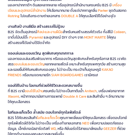
มองหาปากกาดีๆ ดินสอหลากหลาย หรืออุปกรณ์สำนักงานครบครัน B2S มี
เครื่อง
เขียนและอุปกรณ์สำนักงาน
ให้เลือกมากมาย ตั้งแต่ปากกาลูกลื่น
Parker
ชุดดินสอกด
Rotring
ไปจนถึงกระดาษถ่ายเอกสาร
DOUBLE A
ให้คุณเลือกใช้ได้อย่างจุใจ
งานศิลป์ งานฝีมือ สร้างสรรค์ไม่รู้จบ
B2S จัดเต็มอุปกรณ์
ศิลปะและงานฝีมือ
สำหรับคนสร้างสรรค์ตัวจริง ทั้งสีไม้
Colleen
,
ขาตั้งไม้บนโต๊ะ
Pyramid
และอุปกรณ์ DIY ต่างๆ จาก
MONT MARTE
ให้คุณ
สร้างสรรค์ได้อย่างไร้ขีดจำกัด
ของเล่นและของขวัญ สุดพิเศษทุกเทศกาล
มองหาของเล่นเสริมพัฒนาการ หรือของขวัญสุดพิเศษสำหรับทุกโอกาส B2S เราคัด
สรร
ของเล่นและของขวัญ
หลากหลายสไตล์ เหมาะสำหรับทุกเพศทุกวัย สร้างความสุข
และรอยยิ้มให้กับคนพิเศษของคุณ ไม่ว่าจะเป็น กระเป๋าเก็บอุณหภูมิ
KAKAO
FRIENDS
หรือเกมจดหมายรัก
SIAM BOARDGAMES
เรามีครบ!
ของใช้ในบ้าน ไอเทมที่ช่วยให้ชีวิตสะดวกสบายขึ้น
ที่ B2S เรามี
ของใช้ในบ้าน
ครบครัน ไม่ว่าจะเป็นกาต้มน้ำ
Anitech
, เครื่องฟอกอากาศ
Xiaomi
, หน้ากากอนามัยทางการแพทย์
Double A Care
และสินค้าอื่น ๆ อีกมากมาย
ให้คุณเลือกสรร
ไอทีและแก็ดเจ็ต ล้ำสมัย ตอบโจทย์ทุกไลฟ์สไตล์
B2S ได้คัดสรรสินค้า
ไอทีและแก็ดเจ็ต
คุณภาพเยี่ยมมาให้คุณเลือกสรร เพื่อตอบโจทย์
ทุกไลฟ์สไตล์ดิจิทัล ไม่ว่าจะเป็น เครื่องทำลายเอกสาร
NEO
เพื่อความปลอดภัยของ
ข้อมูล, เอ็กซ์เทอนัลฮาร์ดดิสก์
WD
, หรือ คีย์บอร์ดไร้สายเมาส์คอมโบ
GEEZER
ที่ช่วย
ให้การทำงานของคุณสะดวกสบายยิ่งขึ้น