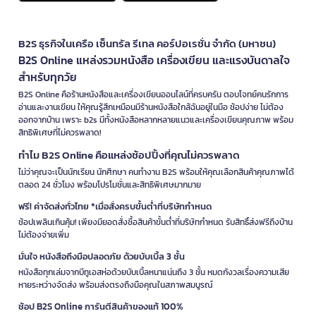
B2S ธุรกิจในเครือ เซ็นทรัล รีเทล คอร์ปอเรชั่น จำกัด (มหาชน)
B2S Online แหล่งรวมหนังสือ เครื่องเขียน และแรงบันดาลใจ
สำหรับทุกวัย
B2S Online คือร้านหนังสือและเครื่องเขียนออนไลน์ที่ครบครัน ตอบโจทย์คนรักการ
อ่านและงานเขียน ให้คุณรู้สึกเหมือนมีร้านหนังสือใกล้ฉันอยู่ในมือ ช้อปง่าย ไม่ต้อง
ออกจากบ้าน เพราะ b2s มีทั้งหนังสือหลากหลายแนวและเครื่องเขียนคุณภาพ พร้อม
สิทธิพิเศษที่ไม่ควรพลาด!
ทำไม B2S Online คือแหล่งช้อปปิ้งที่คุณไม่ควรพลาด
ไม่ว่าคุณจะเป็นนักเรียน นักศึกษา คนทำงาน B2S พร้อมให้คุณเลือกสินค้าคุณภาพได้
ตลอด 24 ชั่วโมง พร้อมโปรโมชั่นและสิทธิพิเศษมากมาย
ฟรี! ค่าจัดส่งทั่วไทย *เมื่อสั่งครบขั้นต่ำที่บริษัทกำหนด
ช้อปเพลินเกินคุ้ม! เพียงมียอดสั่งซื้อสินค้าขั้นต่ำที่บริษัทกำหนด รับสิทธิ์ส่งฟรีถึงบ้าน
ไม่ต้องจ่ายเพิ่ม
มั่นใจ หนังสือถึงมือปลอดภัย ด้วยบับเบิ้ล 3 ชั้น
หนังสือทุกเล่มจากบีทูเอสห่อด้วยบับเบิ้ลหนาแน่นถึง 3 ชั้น หมดกังวลเรื่องความเสีย
หายระหว่างจัดส่ง พร้อมส่งตรงถึงมือคุณในสภาพสมบูรณ์
ช้อป B2S Online การันตีสินค้าของแท้ 100%