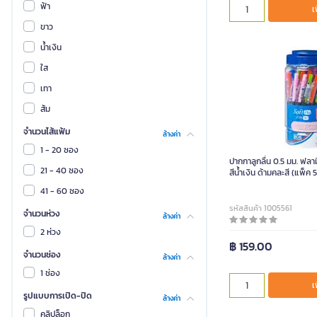
ฟ้า
เ
ขาว
น้ำเงิน
ใส
เทา
ส้ม
จำนวนไส้แฟ้ม
ล้างค่า
1 - 20 ซอง
ปากกาลูกลื่น 0.5 มม. ฟลาม
21 - 40 ซอง
สีน้ำเงิน ด้ามคละสี (แพ็ค 
41 - 60 ซอง
รหัสสินค้า 1005561
จำนวนห่วง
ล้างค่า
2 ห่วง
฿ 159.00
จำนวนช่อง
ล้างค่า
1 ช่อง
เ
รูปแบบการเปิด-ปิด
ล้างค่า
คลิปล็อก