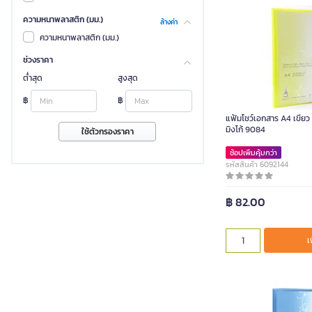
ความหนาพลาสติก (มม.)
ล้างค่า
ความหนาพลาสติก (มม.)
ช่วงราคา
ต่ำสุด
สูงสุด
฿
฿
แฟ้มโชว์เอกสาร A4 เขียว
มิงโก้ 9084
ใช้ตัวกรองราคา
ช้อปเพิ่มคุ้มกว่า
รหัสสินค้า 6092144
฿ 82.00
เ