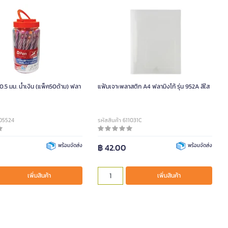
 0.5 มม. น้ำเงิน (แพ็ค50ด้าม) ฟลา
แฟ้มเจาะพลาสติก A4 ฟลามิงโก้ รุ่น 952A สีใส
005524
รหัสสินค้า 611031C
0
พร้อมจัดส่ง
฿ 42.00
พร้อมจัดส่ง
เพิ่มสินค้า
เพิ่มสินค้า