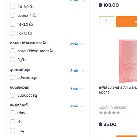
฿ 108.00
2.6-3.0 นิ้ว
น้อยกว่า 1 นิ้ว
เ
1.6-2.0 นิ้ว
1.0-1.5 นิ้ว
คุณสมบัติพิเศษของแฟ้ม
ล้างค่า
คุณสมบัติพิเศษของแฟ้ม
มีหูหิ้ว
อุปกรณ์ในชุด
ล้างค่า
อุปกรณ์ในชุด
ชนิดของวัสดุ
แฟ้มโชว์เอกสาร A4 ฟลามิงโ
ล้างค่า
ซอง/ )
ชนิดของวัสดุ
สีผลิตภัณฑ์
ล้างค่า
รหัสสินค้า 6090682
เขียว
ดำ
฿ 85.00
ชมพู