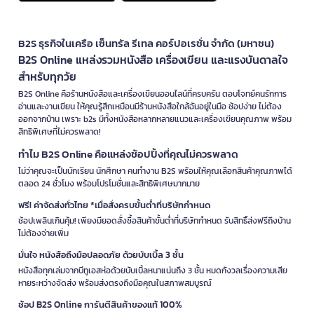
B2S ธุรกิจในเครือ เซ็นทรัล รีเทล คอร์ปอเรชั่น จำกัด (มหาชน)
B2S Online แหล่งรวมหนังสือ เครื่องเขียน และแรงบันดาลใจ
สำหรับทุกวัย
B2S Online คือร้านหนังสือและเครื่องเขียนออนไลน์ที่ครบครัน ตอบโจทย์คนรักการ
อ่านและงานเขียน ให้คุณรู้สึกเหมือนมีร้านหนังสือใกล้ฉันอยู่ในมือ ช้อปง่าย ไม่ต้อง
ออกจากบ้าน เพราะ b2s มีทั้งหนังสือหลากหลายแนวและเครื่องเขียนคุณภาพ พร้อม
สิทธิพิเศษที่ไม่ควรพลาด!
ทำไม B2S Online คือแหล่งช้อปปิ้งที่คุณไม่ควรพลาด
ไม่ว่าคุณจะเป็นนักเรียน นักศึกษา คนทำงาน B2S พร้อมให้คุณเลือกสินค้าคุณภาพได้
ตลอด 24 ชั่วโมง พร้อมโปรโมชั่นและสิทธิพิเศษมากมาย
ฟรี! ค่าจัดส่งทั่วไทย *เมื่อสั่งครบขั้นต่ำที่บริษัทกำหนด
ช้อปเพลินเกินคุ้ม! เพียงมียอดสั่งซื้อสินค้าขั้นต่ำที่บริษัทกำหนด รับสิทธิ์ส่งฟรีถึงบ้าน
ไม่ต้องจ่ายเพิ่ม
มั่นใจ หนังสือถึงมือปลอดภัย ด้วยบับเบิ้ล 3 ชั้น
หนังสือทุกเล่มจากบีทูเอสห่อด้วยบับเบิ้ลหนาแน่นถึง 3 ชั้น หมดกังวลเรื่องความเสีย
หายระหว่างจัดส่ง พร้อมส่งตรงถึงมือคุณในสภาพสมบูรณ์
ช้อป B2S Online การันตีสินค้าของแท้ 100%