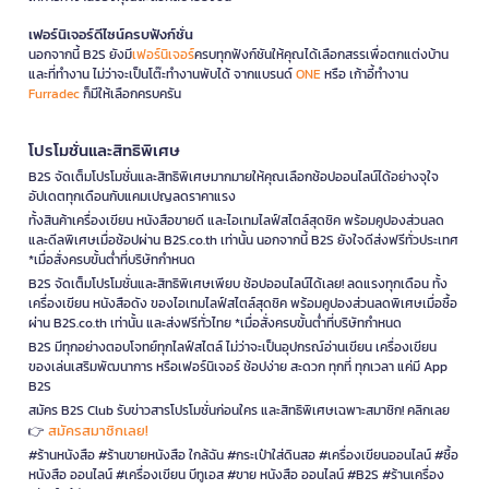
เฟอร์นิเจอร์ดีไซน์ครบฟังก์ชั่น
นอกจากนี้ B2S ยังมี
เฟอร์นิเจอร์
ครบทุกฟังก์ชันให้คุณได้เลือกสรรเพื่อตกแต่งบ้าน
และที่ทำงาน ไม่ว่าจะเป็นโต๊ะทำงานพับได้ จากแบรนด์
ONE
หรือ เก้าอี้ทำงาน
Furradec
ก็มีให้เลือกครบครัน
โปรโมชั่นและสิทธิพิเศษ
B2S จัดเต็มโปรโมชั่นและสิทธิพิเศษมากมายให้คุณเลือกช้อปออนไลน์ได้อย่างจุใจ
อัปเดตทุกเดือนกับแคมเปญลดราคาแรง
ทั้งสินค้าเครื่องเขียน หนังสือขายดี และไอเทมไลฟ์สไตล์สุดชิค พร้อมคูปองส่วนลด
และดีลพิเศษเมื่อช้อปผ่าน B2S.co.th เท่านั้น นอกจากนี้ B2S ยังใจดีส่งฟรีทั่วประเทศ
*เมื่อสั่งครบขั้นต่ำที่บริษัทกำหนด
B2S จัดเต็มโปรโมชั่นและสิทธิพิเศษเพียบ ช้อปออนไลน์ได้เลย! ลดแรงทุกเดือน ทั้ง
เครื่องเขียน หนังสือดัง ของไอเทมไลฟ์สไตล์สุดชิค พร้อมคูปองส่วนลดพิเศษเมื่อซื้อ
ผ่าน B2S.co.th เท่านั้น และส่งฟรีทั่วไทย *เมื่อสั่งครบขั้นต่ำที่บริษัทกำหนด
B2S มีทุกอย่างตอบโจทย์ทุกไลฟ์สไตล์ ไม่ว่าจะเป็นอุปกรณ์อ่านเขียน เครื่องเขียน
ของเล่นเสริมพัฒนาการ หรือเฟอร์นิเจอร์ ช้อปง่าย สะดวก ทุกที่ ทุกเวลา แค่มี App
B2S
สมัคร B2S Club รับข่าวสารโปรโมชั่นก่อนใคร และสิทธิพิเศษเฉพาะสมาชิก! คลิกเลย
สมัครสมาชิกเลย!
👉
#ร้านหนังสือ #ร้านขายหนังสือ ใกล้ฉัน #กระเป๋าใส่ดินสอ #เครื่องเขียนออนไลน์ #ซื้อ
หนังสือ ออนไลน์ #เครื่องเขียน บีทูเอส #ขาย หนังสือ ออนไลน์ #B2S #ร้านเครื่อง