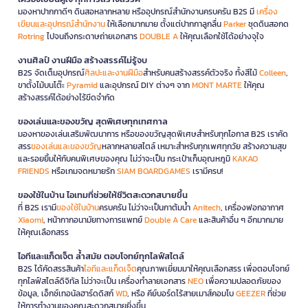
มองหาปากกาดีๆ ดินสอหลากหลาย หรืออุปกรณ์สำนักงานครบครัน B2S มี
เครื่อง
เขียนและอุปกรณ์สำนักงาน
ให้เลือกมากมาย ตั้งแต่ปากกาลูกลื่น
Parker
ชุดดินสอกด
Rotring
ไปจนถึงกระดาษถ่ายเอกสาร
DOUBLE A
ให้คุณเลือกใช้ได้อย่างจุใจ
งานศิลป์ งานฝีมือ สร้างสรรค์ไม่รู้จบ
B2S จัดเต็มอุปกรณ์
ศิลปะและงานฝีมือ
สำหรับคนสร้างสรรค์ตัวจริง ทั้งสีไม้
Colleen
,
ขาตั้งไม้บนโต๊ะ
Pyramid
และอุปกรณ์ DIY ต่างๆ จาก
MONT MARTE
ให้คุณ
สร้างสรรค์ได้อย่างไร้ขีดจำกัด
ของเล่นและของขวัญ สุดพิเศษทุกเทศกาล
มองหาของเล่นเสริมพัฒนาการ หรือของขวัญสุดพิเศษสำหรับทุกโอกาส B2S เราคัด
สรร
ของเล่นและของขวัญ
หลากหลายสไตล์ เหมาะสำหรับทุกเพศทุกวัย สร้างความสุข
และรอยยิ้มให้กับคนพิเศษของคุณ ไม่ว่าจะเป็น กระเป๋าเก็บอุณหภูมิ
KAKAO
FRIENDS
หรือเกมจดหมายรัก
SIAM BOARDGAMES
เรามีครบ!
ของใช้ในบ้าน ไอเทมที่ช่วยให้ชีวิตสะดวกสบายขึ้น
ที่ B2S เรามี
ของใช้ในบ้าน
ครบครัน ไม่ว่าจะเป็นกาต้มน้ำ
Anitech
, เครื่องฟอกอากาศ
Xiaomi
, หน้ากากอนามัยทางการแพทย์
Double A Care
และสินค้าอื่น ๆ อีกมากมาย
ให้คุณเลือกสรร
ไอทีและแก็ดเจ็ต ล้ำสมัย ตอบโจทย์ทุกไลฟ์สไตล์
B2S ได้คัดสรรสินค้า
ไอทีและแก็ดเจ็ต
คุณภาพเยี่ยมมาให้คุณเลือกสรร เพื่อตอบโจทย์
ทุกไลฟ์สไตล์ดิจิทัล ไม่ว่าจะเป็น เครื่องทำลายเอกสาร
NEO
เพื่อความปลอดภัยของ
ข้อมูล, เอ็กซ์เทอนัลฮาร์ดดิสก์
WD
, หรือ คีย์บอร์ดไร้สายเมาส์คอมโบ
GEEZER
ที่ช่วย
ให้การทำงานของคุณสะดวกสบายยิ่งขึ้น