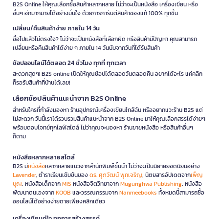
B2S Online ให้คุณเลือกซื้อสินค้าหลากหลาย ไม่ว่าจะเป็นหนังสือ เครื่องเขียน หรือ
อื่นๆ อีกมากมายได้อย่างมั่นใจ ด้วยการการันตีสินค้าของแท้ 100% ทุกชิ้น
เปลี่ยน/คืนสินค้าง่าย ภายใน 14 วัน
ซื้อไปแล้วไม่ตรงใจ? ไม่ว่าจะเป็นหนังสือที่เลือกผิด หรือสินค้ามีปัญหา คุณสามารถ
เปลี่ยนหรือคืนสินค้าได้ง่าย ๆ ภายใน 14 วันนับจากวันที่ได้รับสินค้า
ช้อปออนไลน์ได้ตลอด 24 ชั่วโมง ทุกที่ ทุกเวลา
สะดวกสุดๆ! B2S online เปิดให้คุณช้อปได้ตลอดวันตลอดคืน อยากได้อะไร แค่คลิก
ก็รอรับสินค้าที่บ้านได้เลย!
เลือกช้อปสินค้าแนะนำจาก B2S Online
สำหรับใครที่กำลังมองหา ร้านอุปกรณ์เครื่องเขียนใกล้ฉัน หรืออยากแวะร้าน B2S แต่
ไม่สะดวก วันนี้เราได้รวบรวมสินค้าแนะนำจาก B2S Online มาให้คุณเลือกสรรได้ง่ายๆ
พร้อมตอบโจทย์ทุกไลฟ์สไตล์ ไม่ว่าคุณจะมองหา ร้านขายหนังสือ หรือสินค้าอื่นๆ
ก็ตาม
หนังสือหลากหลายสไตล์
B2S มี
หนังสือ
หลากหลายแนวจากสำนักพิมพ์ชั้นนำ ไม่ว่าจะเป็นนิยายยอดนิยมอย่าง
Lavender
, ตำราเรียนเข้มข้นของ
ดร. ศุภวัฒน์ พุกเจริญ
, นิตยสารอัปเดตจาก
เพ็ญ
บุญ
, หนังสือเด็กจาก
MIS
หนังสือจิตวิทยาจาก
Mugunghwa Publishing
, หนังสือ
พัฒนาตนเองจาก
KOOB
และวรรณกรรมจาก
Nanmeebooks
ทั้งหมดนี้สามารถซื้อ
ออนไลน์ได้อย่างง่ายดายเพียงคลิกเดียว
เครื่องเขียนคู่ใจ ทุกการสร้างสรรค์