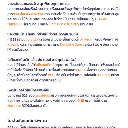
ของเล่นและของขวัญ สุดพิเศษทุกเทศกาล
มองหาของเล่นเสริมพัฒนาการ หรือของขวัญสุดพิเศษสำหรับทุกโอกาส B2S เราคัด
สรร
ของเล่นและของขวัญ
หลากหลายสไตล์ เหมาะสำหรับทุกเพศทุกวัย สร้างความสุข
และรอยยิ้มให้กับคนพิเศษของคุณ ไม่ว่าจะเป็น กระเป๋าเก็บอุณหภูมิ
KAKAO
FRIENDS
หรือเกมจดหมายรัก
SIAM BOARDGAMES
เรามีครบ!
ของใช้ในบ้าน ไอเทมที่ช่วยให้ชีวิตสะดวกสบายขึ้น
ที่ B2S เรามี
ของใช้ในบ้าน
ครบครัน ไม่ว่าจะเป็นกาต้มน้ำ
Anitech
, เครื่องฟอกอากาศ
Xiaomi
, หน้ากากอนามัยทางการแพทย์
Double A Care
และสินค้าอื่น ๆ อีกมากมาย
ให้คุณเลือกสรร
ไอทีและแก็ดเจ็ต ล้ำสมัย ตอบโจทย์ทุกไลฟ์สไตล์
B2S ได้คัดสรรสินค้า
ไอทีและแก็ดเจ็ต
คุณภาพเยี่ยมมาให้คุณเลือกสรร เพื่อตอบโจทย์
ทุกไลฟ์สไตล์ดิจิทัล ไม่ว่าจะเป็น เครื่องทำลายเอกสาร
NEO
เพื่อความปลอดภัยของ
ข้อมูล, เอ็กซ์เทอนัลฮาร์ดดิสก์
WD
, หรือ คีย์บอร์ดไร้สายเมาส์คอมโบ
GEEZER
ที่ช่วย
ให้การทำงานของคุณสะดวกสบายยิ่งขึ้น
เฟอร์นิเจอร์ดีไซน์ครบฟังก์ชั่น
นอกจากนี้ B2S ยังมี
เฟอร์นิเจอร์
ครบทุกฟังก์ชันให้คุณได้เลือกสรรเพื่อตกแต่งบ้าน
และที่ทำงาน ไม่ว่าจะเป็นโต๊ะทำงานพับได้ จากแบรนด์
ONE
หรือ เก้าอี้ทำงาน
Furradec
ก็มีให้เลือกครบครัน
โปรโมชั่นและสิทธิพิเศษ
B2S จัดเต็มโปรโมชั่นและสิทธิพิเศษมากมายให้คุณเลือกช้อปออนไลน์ได้อย่างจุใจ