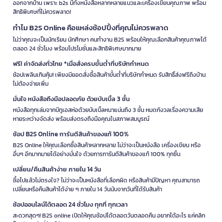
ออกจากบ้าน เพราะ b2s มีทั้งหนังสือหลากหลายแนวและเครื่องเขียนคุณภาพ พร้อม
สิทธิพิเศษที่ไม่ควรพลาด!
ทำไม B2S Online คือแหล่งช้อปปิ้งที่คุณไม่ควรพลาด
ไม่ว่าคุณจะเป็นนักเรียน นักศึกษา คนทำงาน B2S พร้อมให้คุณเลือกสินค้าคุณภาพได้
ตลอด 24 ชั่วโมง พร้อมโปรโมชั่นและสิทธิพิเศษมากมาย
ฟรี! ค่าจัดส่งทั่วไทย *เมื่อสั่งครบขั้นต่ำที่บริษัทกำหนด
ช้อปเพลินเกินคุ้ม! เพียงมียอดสั่งซื้อสินค้าขั้นต่ำที่บริษัทกำหนด รับสิทธิ์ส่งฟรีถึงบ้าน
ไม่ต้องจ่ายเพิ่ม
มั่นใจ หนังสือถึงมือปลอดภัย ด้วยบับเบิ้ล 3 ชั้น
หนังสือทุกเล่มจากบีทูเอสห่อด้วยบับเบิ้ลหนาแน่นถึง 3 ชั้น หมดกังวลเรื่องความเสีย
หายระหว่างจัดส่ง พร้อมส่งตรงถึงมือคุณในสภาพสมบูรณ์
ช้อป B2S Online การันตีสินค้าของแท้ 100%
B2S Online ให้คุณเลือกซื้อสินค้าหลากหลาย ไม่ว่าจะเป็นหนังสือ เครื่องเขียน หรือ
อื่นๆ อีกมากมายได้อย่างมั่นใจ ด้วยการการันตีสินค้าของแท้ 100% ทุกชิ้น
เปลี่ยน/คืนสินค้าง่าย ภายใน 14 วัน
ซื้อไปแล้วไม่ตรงใจ? ไม่ว่าจะเป็นหนังสือที่เลือกผิด หรือสินค้ามีปัญหา คุณสามารถ
เปลี่ยนหรือคืนสินค้าได้ง่าย ๆ ภายใน 14 วันนับจากวันที่ได้รับสินค้า
ช้อปออนไลน์ได้ตลอด 24 ชั่วโมง ทุกที่ ทุกเวลา
สะดวกสุดๆ! B2S online เปิดให้คุณช้อปได้ตลอดวันตลอดคืน อยากได้อะไร แค่คลิก