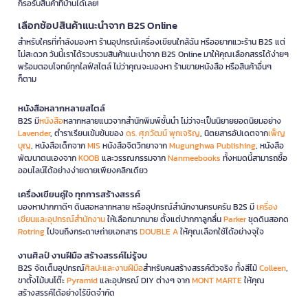
ก็รอรับสินค้าที่บ้านได้เลย!
เลือกช้อปสินค้าแนะนำจาก B2S Online
สำหรับใครที่กำลังมองหา ร้านอุปกรณ์เครื่องเขียนใกล้ฉัน หรืออยากแวะร้าน B2S แต่
ไม่สะดวก วันนี้เราได้รวบรวมสินค้าแนะนำจาก B2S Online มาให้คุณเลือกสรรได้ง่ายๆ
พร้อมตอบโจทย์ทุกไลฟ์สไตล์ ไม่ว่าคุณจะมองหา ร้านขายหนังสือ หรือสินค้าอื่นๆ
ก็ตาม
หนังสือหลากหลายสไตล์
B2S มี
หนังสือ
หลากหลายแนวจากสำนักพิมพ์ชั้นนำ ไม่ว่าจะเป็นนิยายยอดนิยมอย่าง
Lavender
, ตำราเรียนเข้มข้นของ
ดร. ศุภวัฒน์ พุกเจริญ
, นิตยสารอัปเดตจาก
เพ็ญ
บุญ
, หนังสือเด็กจาก
MIS
หนังสือจิตวิทยาจาก
Mugunghwa Publishing
, หนังสือ
พัฒนาตนเองจาก
KOOB
และวรรณกรรมจาก
Nanmeebooks
ทั้งหมดนี้สามารถซื้อ
ออนไลน์ได้อย่างง่ายดายเพียงคลิกเดียว
เครื่องเขียนคู่ใจ ทุกการสร้างสรรค์
มองหาปากกาดีๆ ดินสอหลากหลาย หรืออุปกรณ์สำนักงานครบครัน B2S มี
เครื่อง
เขียนและอุปกรณ์สำนักงาน
ให้เลือกมากมาย ตั้งแต่ปากกาลูกลื่น
Parker
ชุดดินสอกด
Rotring
ไปจนถึงกระดาษถ่ายเอกสาร
DOUBLE A
ให้คุณเลือกใช้ได้อย่างจุใจ
งานศิลป์ งานฝีมือ สร้างสรรค์ไม่รู้จบ
B2S จัดเต็มอุปกรณ์
ศิลปะและงานฝีมือ
สำหรับคนสร้างสรรค์ตัวจริง ทั้งสีไม้
Colleen
,
ขาตั้งไม้บนโต๊ะ
Pyramid
และอุปกรณ์ DIY ต่างๆ จาก
MONT MARTE
ให้คุณ
สร้างสรรค์ได้อย่างไร้ขีดจำกัด