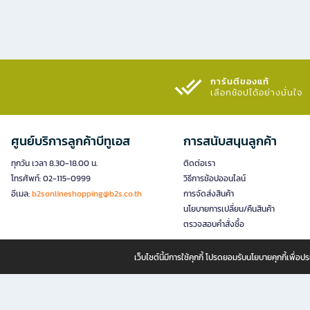
การันตีของแท้
เลือกช้อปได้อย่างมั่นใจ​
ศูนย์บริการลูกค้าบีทูเอส
การสนับสนุนลูกค้า
ทุกวัน เวลา 8.30-18.00 น.
ติดต่อเรา
โทรศัพท์: 02-115-0999
วิธีการช้อปออนไลน์
อีเมล:
b2sonlineshopping@b2s.co.th
การจัดส่งสินค้า
นโยบายการเปลี่ยน/คืนสินค้า
ตรวจสอบคำสั่งซื้อ
เว็บไซต์นี้มีการใช้คุกกี้ โปรดยอมรับนโยบายคุกกี้เพื่