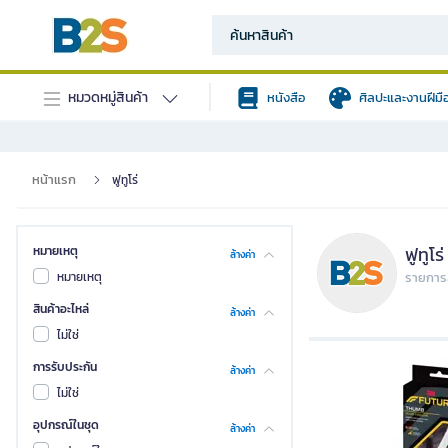
หมวดหมู่สินค้า
หนังสือ
ศิลปะและงานฝีมื
หน้าแรก
ฟูทูโร่
ฟูทูโร่
หมายเหตุ
ล้างค่า
หมายเหตุ
รายการส
สินค้าอะไหล่
ล้างค่า
ไม่ใช่
การรับประกัน
ล้างค่า
ไม่ใช่
อุปกรณ์ในชุด
ล้างค่า