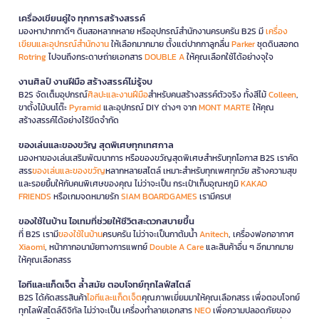
เครื่องเขียนคู่ใจ ทุกการสร้างสรรค์
มองหาปากกาดีๆ ดินสอหลากหลาย หรืออุปกรณ์สำนักงานครบครัน B2S มี
เครื่อง
เขียนและอุปกรณ์สำนักงาน
ให้เลือกมากมาย ตั้งแต่ปากกาลูกลื่น
Parker
ชุดดินสอกด
Rotring
ไปจนถึงกระดาษถ่ายเอกสาร
DOUBLE A
ให้คุณเลือกใช้ได้อย่างจุใจ
งานศิลป์ งานฝีมือ สร้างสรรค์ไม่รู้จบ
B2S จัดเต็มอุปกรณ์
ศิลปะและงานฝีมือ
สำหรับคนสร้างสรรค์ตัวจริง ทั้งสีไม้
Colleen
,
ขาตั้งไม้บนโต๊ะ
Pyramid
และอุปกรณ์ DIY ต่างๆ จาก
MONT MARTE
ให้คุณ
สร้างสรรค์ได้อย่างไร้ขีดจำกัด
ของเล่นและของขวัญ สุดพิเศษทุกเทศกาล
มองหาของเล่นเสริมพัฒนาการ หรือของขวัญสุดพิเศษสำหรับทุกโอกาส B2S เราคัด
สรร
ของเล่นและของขวัญ
หลากหลายสไตล์ เหมาะสำหรับทุกเพศทุกวัย สร้างความสุข
และรอยยิ้มให้กับคนพิเศษของคุณ ไม่ว่าจะเป็น กระเป๋าเก็บอุณหภูมิ
KAKAO
FRIENDS
หรือเกมจดหมายรัก
SIAM BOARDGAMES
เรามีครบ!
ของใช้ในบ้าน ไอเทมที่ช่วยให้ชีวิตสะดวกสบายขึ้น
ที่ B2S เรามี
ของใช้ในบ้าน
ครบครัน ไม่ว่าจะเป็นกาต้มน้ำ
Anitech
, เครื่องฟอกอากาศ
Xiaomi
, หน้ากากอนามัยทางการแพทย์
Double A Care
และสินค้าอื่น ๆ อีกมากมาย
ให้คุณเลือกสรร
ไอทีและแก็ดเจ็ต ล้ำสมัย ตอบโจทย์ทุกไลฟ์สไตล์
B2S ได้คัดสรรสินค้า
ไอทีและแก็ดเจ็ต
คุณภาพเยี่ยมมาให้คุณเลือกสรร เพื่อตอบโจทย์
ทุกไลฟ์สไตล์ดิจิทัล ไม่ว่าจะเป็น เครื่องทำลายเอกสาร
NEO
เพื่อความปลอดภัยของ