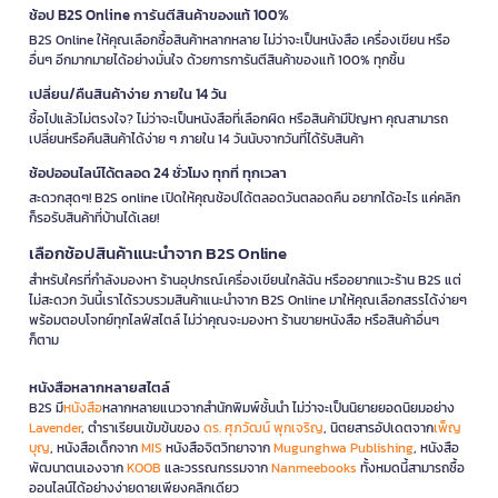
ช้อป B2S Online การันตีสินค้าของแท้ 100%
B2S Online ให้คุณเลือกซื้อสินค้าหลากหลาย ไม่ว่าจะเป็นหนังสือ เครื่องเขียน หรือ
อื่นๆ อีกมากมายได้อย่างมั่นใจ ด้วยการการันตีสินค้าของแท้ 100% ทุกชิ้น
เปลี่ยน/คืนสินค้าง่าย ภายใน 14 วัน
ซื้อไปแล้วไม่ตรงใจ? ไม่ว่าจะเป็นหนังสือที่เลือกผิด หรือสินค้ามีปัญหา คุณสามารถ
เปลี่ยนหรือคืนสินค้าได้ง่าย ๆ ภายใน 14 วันนับจากวันที่ได้รับสินค้า
ช้อปออนไลน์ได้ตลอด 24 ชั่วโมง ทุกที่ ทุกเวลา
สะดวกสุดๆ! B2S online เปิดให้คุณช้อปได้ตลอดวันตลอดคืน อยากได้อะไร แค่คลิก
ก็รอรับสินค้าที่บ้านได้เลย!
เลือกช้อปสินค้าแนะนำจาก B2S Online
สำหรับใครที่กำลังมองหา ร้านอุปกรณ์เครื่องเขียนใกล้ฉัน หรืออยากแวะร้าน B2S แต่
ไม่สะดวก วันนี้เราได้รวบรวมสินค้าแนะนำจาก B2S Online มาให้คุณเลือกสรรได้ง่ายๆ
พร้อมตอบโจทย์ทุกไลฟ์สไตล์ ไม่ว่าคุณจะมองหา ร้านขายหนังสือ หรือสินค้าอื่นๆ
ก็ตาม
หนังสือหลากหลายสไตล์
B2S มี
หนังสือ
หลากหลายแนวจากสำนักพิมพ์ชั้นนำ ไม่ว่าจะเป็นนิยายยอดนิยมอย่าง
Lavender
, ตำราเรียนเข้มข้นของ
ดร. ศุภวัฒน์ พุกเจริญ
, นิตยสารอัปเดตจาก
เพ็ญ
บุญ
, หนังสือเด็กจาก
MIS
หนังสือจิตวิทยาจาก
Mugunghwa Publishing
, หนังสือ
พัฒนาตนเองจาก
KOOB
และวรรณกรรมจาก
Nanmeebooks
ทั้งหมดนี้สามารถซื้อ
ออนไลน์ได้อย่างง่ายดายเพียงคลิกเดียว