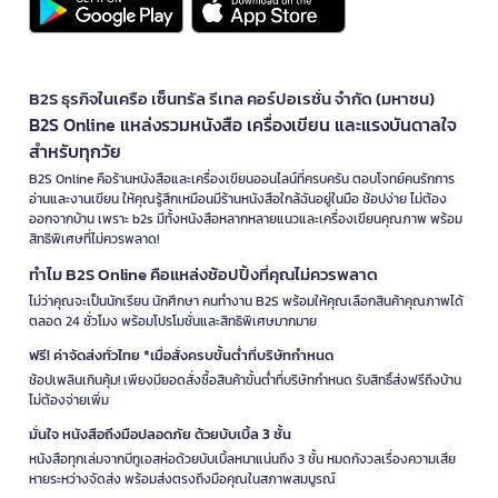
B2S ธุรกิจในเครือ เซ็นทรัล รีเทล คอร์ปอเรชั่น จำกัด (มหาชน)
B2S Online แหล่งรวมหนังสือ เครื่องเขียน และแรงบันดาลใจ
สำหรับทุกวัย
B2S Online คือร้านหนังสือและเครื่องเขียนออนไลน์ที่ครบครัน ตอบโจทย์คนรักการ
อ่านและงานเขียน ให้คุณรู้สึกเหมือนมีร้านหนังสือใกล้ฉันอยู่ในมือ ช้อปง่าย ไม่ต้อง
ออกจากบ้าน เพราะ b2s มีทั้งหนังสือหลากหลายแนวและเครื่องเขียนคุณภาพ พร้อม
สิทธิพิเศษที่ไม่ควรพลาด!
ทำไม B2S Online คือแหล่งช้อปปิ้งที่คุณไม่ควรพลาด
ไม่ว่าคุณจะเป็นนักเรียน นักศึกษา คนทำงาน B2S พร้อมให้คุณเลือกสินค้าคุณภาพได้
ตลอด 24 ชั่วโมง พร้อมโปรโมชั่นและสิทธิพิเศษมากมาย
ฟรี! ค่าจัดส่งทั่วไทย *เมื่อสั่งครบขั้นต่ำที่บริษัทกำหนด
ช้อปเพลินเกินคุ้ม! เพียงมียอดสั่งซื้อสินค้าขั้นต่ำที่บริษัทกำหนด รับสิทธิ์ส่งฟรีถึงบ้าน
ไม่ต้องจ่ายเพิ่ม
มั่นใจ หนังสือถึงมือปลอดภัย ด้วยบับเบิ้ล 3 ชั้น
หนังสือทุกเล่มจากบีทูเอสห่อด้วยบับเบิ้ลหนาแน่นถึง 3 ชั้น หมดกังวลเรื่องความเสีย
หายระหว่างจัดส่ง พร้อมส่งตรงถึงมือคุณในสภาพสมบูรณ์