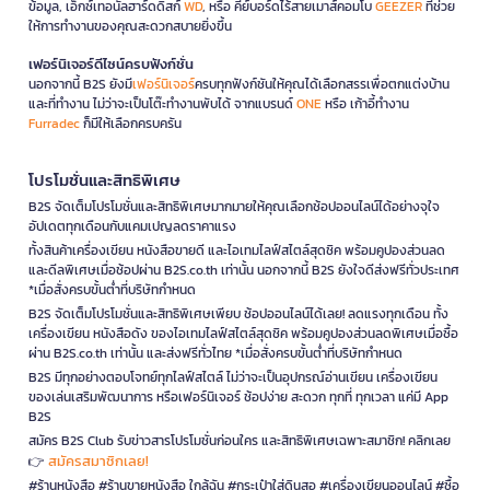
ข้อมูล, เอ็กซ์เทอนัลฮาร์ดดิสก์
WD
, หรือ คีย์บอร์ดไร้สายเมาส์คอมโบ
GEEZER
ที่ช่วย
ให้การทำงานของคุณสะดวกสบายยิ่งขึ้น
เฟอร์นิเจอร์ดีไซน์ครบฟังก์ชั่น
นอกจากนี้ B2S ยังมี
เฟอร์นิเจอร์
ครบทุกฟังก์ชันให้คุณได้เลือกสรรเพื่อตกแต่งบ้าน
และที่ทำงาน ไม่ว่าจะเป็นโต๊ะทำงานพับได้ จากแบรนด์
ONE
หรือ เก้าอี้ทำงาน
Furradec
ก็มีให้เลือกครบครัน
โปรโมชั่นและสิทธิพิเศษ
B2S จัดเต็มโปรโมชั่นและสิทธิพิเศษมากมายให้คุณเลือกช้อปออนไลน์ได้อย่างจุใจ
อัปเดตทุกเดือนกับแคมเปญลดราคาแรง
ทั้งสินค้าเครื่องเขียน หนังสือขายดี และไอเทมไลฟ์สไตล์สุดชิค พร้อมคูปองส่วนลด
และดีลพิเศษเมื่อช้อปผ่าน B2S.co.th เท่านั้น นอกจากนี้ B2S ยังใจดีส่งฟรีทั่วประเทศ
*เมื่อสั่งครบขั้นต่ำที่บริษัทกำหนด
B2S จัดเต็มโปรโมชั่นและสิทธิพิเศษเพียบ ช้อปออนไลน์ได้เลย! ลดแรงทุกเดือน ทั้ง
เครื่องเขียน หนังสือดัง ของไอเทมไลฟ์สไตล์สุดชิค พร้อมคูปองส่วนลดพิเศษเมื่อซื้อ
ผ่าน B2S.co.th เท่านั้น และส่งฟรีทั่วไทย *เมื่อสั่งครบขั้นต่ำที่บริษัทกำหนด
B2S มีทุกอย่างตอบโจทย์ทุกไลฟ์สไตล์ ไม่ว่าจะเป็นอุปกรณ์อ่านเขียน เครื่องเขียน
ของเล่นเสริมพัฒนาการ หรือเฟอร์นิเจอร์ ช้อปง่าย สะดวก ทุกที่ ทุกเวลา แค่มี App
B2S
สมัคร B2S Club รับข่าวสารโปรโมชั่นก่อนใคร และสิทธิพิเศษเฉพาะสมาชิก! คลิกเลย
สมัครสมาชิกเลย!
👉
#ร้านหนังสือ #ร้านขายหนังสือ ใกล้ฉัน #กระเป๋าใส่ดินสอ #เครื่องเขียนออนไลน์ #ซื้อ