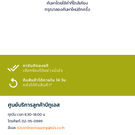
ค้นหาโดยใช้คำที่ใกล้เคียง
กรุณาลองค้นหาใหม่อีกครั้ง
การันตีของแท้
เลือกช้อปได้อย่างมั่นใจ​
คืนสินค้าได้ภายใน 14 วัน
หลังได้รับสินค้า*
ศูนย์บริการลูกค้าบีทูเอส
ทุกวัน เวลา 8.30-18.00 น.
โทรศัพท์: 02-115-0999
อีเมล:
b2sonlineshopping@b2s.co.th