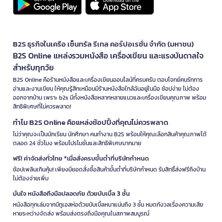
B2S ธุรกิจในเครือ เซ็นทรัล รีเทล คอร์ปอเรชั่น จำกัด (มหาชน)
B2S Online แหล่งรวมหนังสือ เครื่องเขียน และแรงบันดาลใจ
สำหรับทุกวัย
B2S Online คือร้านหนังสือและเครื่องเขียนออนไลน์ที่ครบครัน ตอบโจทย์คนรักการ
อ่านและงานเขียน ให้คุณรู้สึกเหมือนมีร้านหนังสือใกล้ฉันอยู่ในมือ ช้อปง่าย ไม่ต้อง
ออกจากบ้าน เพราะ b2s มีทั้งหนังสือหลากหลายแนวและเครื่องเขียนคุณภาพ พร้อม
สิทธิพิเศษที่ไม่ควรพลาด!
ทำไม B2S Online คือแหล่งช้อปปิ้งที่คุณไม่ควรพลาด
ไม่ว่าคุณจะเป็นนักเรียน นักศึกษา คนทำงาน B2S พร้อมให้คุณเลือกสินค้าคุณภาพได้
ตลอด 24 ชั่วโมง พร้อมโปรโมชั่นและสิทธิพิเศษมากมาย
ฟรี! ค่าจัดส่งทั่วไทย *เมื่อสั่งครบขั้นต่ำที่บริษัทกำหนด
ช้อปเพลินเกินคุ้ม! เพียงมียอดสั่งซื้อสินค้าขั้นต่ำที่บริษัทกำหนด รับสิทธิ์ส่งฟรีถึงบ้าน
ไม่ต้องจ่ายเพิ่ม
มั่นใจ หนังสือถึงมือปลอดภัย ด้วยบับเบิ้ล 3 ชั้น
หนังสือทุกเล่มจากบีทูเอสห่อด้วยบับเบิ้ลหนาแน่นถึง 3 ชั้น หมดกังวลเรื่องความเสีย
หายระหว่างจัดส่ง พร้อมส่งตรงถึงมือคุณในสภาพสมบูรณ์