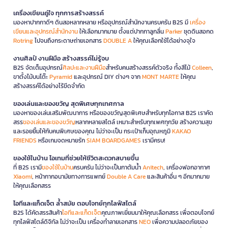
เครื่องเขียนคู่ใจ ทุกการสร้างสรรค์
มองหาปากกาดีๆ ดินสอหลากหลาย หรืออุปกรณ์สำนักงานครบครัน B2S มี
เครื่อง
เขียนและอุปกรณ์สำนักงาน
ให้เลือกมากมาย ตั้งแต่ปากกาลูกลื่น
Parker
ชุดดินสอกด
Rotring
ไปจนถึงกระดาษถ่ายเอกสาร
DOUBLE A
ให้คุณเลือกใช้ได้อย่างจุใจ
งานศิลป์ งานฝีมือ สร้างสรรค์ไม่รู้จบ
B2S จัดเต็มอุปกรณ์
ศิลปะและงานฝีมือ
สำหรับคนสร้างสรรค์ตัวจริง ทั้งสีไม้
Colleen
,
ขาตั้งไม้บนโต๊ะ
Pyramid
และอุปกรณ์ DIY ต่างๆ จาก
MONT MARTE
ให้คุณ
สร้างสรรค์ได้อย่างไร้ขีดจำกัด
ของเล่นและของขวัญ สุดพิเศษทุกเทศกาล
มองหาของเล่นเสริมพัฒนาการ หรือของขวัญสุดพิเศษสำหรับทุกโอกาส B2S เราคัด
สรร
ของเล่นและของขวัญ
หลากหลายสไตล์ เหมาะสำหรับทุกเพศทุกวัย สร้างความสุข
และรอยยิ้มให้กับคนพิเศษของคุณ ไม่ว่าจะเป็น กระเป๋าเก็บอุณหภูมิ
KAKAO
FRIENDS
หรือเกมจดหมายรัก
SIAM BOARDGAMES
เรามีครบ!
ของใช้ในบ้าน ไอเทมที่ช่วยให้ชีวิตสะดวกสบายขึ้น
ที่ B2S เรามี
ของใช้ในบ้าน
ครบครัน ไม่ว่าจะเป็นกาต้มน้ำ
Anitech
, เครื่องฟอกอากาศ
Xiaomi
, หน้ากากอนามัยทางการแพทย์
Double A Care
และสินค้าอื่น ๆ อีกมากมาย
ให้คุณเลือกสรร
ไอทีและแก็ดเจ็ต ล้ำสมัย ตอบโจทย์ทุกไลฟ์สไตล์
B2S ได้คัดสรรสินค้า
ไอทีและแก็ดเจ็ต
คุณภาพเยี่ยมมาให้คุณเลือกสรร เพื่อตอบโจทย์
ทุกไลฟ์สไตล์ดิจิทัล ไม่ว่าจะเป็น เครื่องทำลายเอกสาร
NEO
เพื่อความปลอดภัยของ