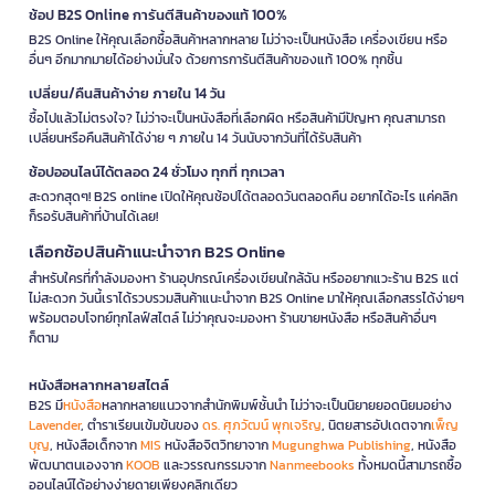
ช้อป B2S Online การันตีสินค้าของแท้ 100%
B2S Online ให้คุณเลือกซื้อสินค้าหลากหลาย ไม่ว่าจะเป็นหนังสือ เครื่องเขียน หรือ
อื่นๆ อีกมากมายได้อย่างมั่นใจ ด้วยการการันตีสินค้าของแท้ 100% ทุกชิ้น
เปลี่ยน/คืนสินค้าง่าย ภายใน 14 วัน
ซื้อไปแล้วไม่ตรงใจ? ไม่ว่าจะเป็นหนังสือที่เลือกผิด หรือสินค้ามีปัญหา คุณสามารถ
เปลี่ยนหรือคืนสินค้าได้ง่าย ๆ ภายใน 14 วันนับจากวันที่ได้รับสินค้า
ช้อปออนไลน์ได้ตลอด 24 ชั่วโมง ทุกที่ ทุกเวลา
สะดวกสุดๆ! B2S online เปิดให้คุณช้อปได้ตลอดวันตลอดคืน อยากได้อะไร แค่คลิก
ก็รอรับสินค้าที่บ้านได้เลย!
เลือกช้อปสินค้าแนะนำจาก B2S Online
สำหรับใครที่กำลังมองหา ร้านอุปกรณ์เครื่องเขียนใกล้ฉัน หรืออยากแวะร้าน B2S แต่
ไม่สะดวก วันนี้เราได้รวบรวมสินค้าแนะนำจาก B2S Online มาให้คุณเลือกสรรได้ง่ายๆ
พร้อมตอบโจทย์ทุกไลฟ์สไตล์ ไม่ว่าคุณจะมองหา ร้านขายหนังสือ หรือสินค้าอื่นๆ
ก็ตาม
หนังสือหลากหลายสไตล์
B2S มี
หนังสือ
หลากหลายแนวจากสำนักพิมพ์ชั้นนำ ไม่ว่าจะเป็นนิยายยอดนิยมอย่าง
Lavender
, ตำราเรียนเข้มข้นของ
ดร. ศุภวัฒน์ พุกเจริญ
, นิตยสารอัปเดตจาก
เพ็ญ
บุญ
, หนังสือเด็กจาก
MIS
หนังสือจิตวิทยาจาก
Mugunghwa Publishing
, หนังสือ
พัฒนาตนเองจาก
KOOB
และวรรณกรรมจาก
Nanmeebooks
ทั้งหมดนี้สามารถซื้อ
ออนไลน์ได้อย่างง่ายดายเพียงคลิกเดียว