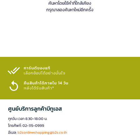
ค้นหาโดยใช้คำที่ใกล้เคียง
กรุณาลองค้นหาใหม่อีกครั้ง
การันตีของแท้
เลือกช้อปได้อย่างมั่นใจ​
คืนสินค้าได้ภายใน 14 วัน
หลังได้รับสินค้า*
ศูนย์บริการลูกค้าบีทูเอส
ทุกวัน เวลา 8.30-18.00 น.
โทรศัพท์: 02-115-0999
อีเมล:
b2sonlineshopping@b2s.co.th