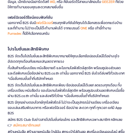
ข้อมูล, เอ็กซ์เทอนัลฮาร์ดดิสก์
WD
, หรือ คีย์บอร์ดไร้สายเมาส์คอมโบ
GEEZER
ที่ช่วย
ให้การทำงานของคุณสะดวกสบายยิ่งขึ้น
เฟอร์นิเจอร์ดีไซน์ครบฟังก์ชั่น
นอกจากนี้ B2S ยังมี
เฟอร์นิเจอร์
ครบทุกฟังก์ชันให้คุณได้เลือกสรรเพื่อตกแต่งบ้าน
และที่ทำงาน ไม่ว่าจะเป็นโต๊ะทำงานพับได้ จากแบรนด์
ONE
หรือ เก้าอี้ทำงาน
Furradec
ก็มีให้เลือกครบครัน
โปรโมชั่นและสิทธิพิเศษ
B2S จัดเต็มโปรโมชั่นและสิทธิพิเศษมากมายให้คุณเลือกช้อปออนไลน์ได้อย่างจุใจ
อัปเดตทุกเดือนกับแคมเปญลดราคาแรง
ทั้งสินค้าเครื่องเขียน หนังสือขายดี และไอเทมไลฟ์สไตล์สุดชิค พร้อมคูปองส่วนลด
และดีลพิเศษเมื่อช้อปผ่าน B2S.co.th เท่านั้น นอกจากนี้ B2S ยังใจดีส่งฟรีทั่วประเทศ
*เมื่อสั่งครบขั้นต่ำที่บริษัทกำหนด
B2S จัดเต็มโปรโมชั่นและสิทธิพิเศษเพียบ ช้อปออนไลน์ได้เลย! ลดแรงทุกเดือน ทั้ง
เครื่องเขียน หนังสือดัง ของไอเทมไลฟ์สไตล์สุดชิค พร้อมคูปองส่วนลดพิเศษเมื่อซื้อ
ผ่าน B2S.co.th เท่านั้น และส่งฟรีทั่วไทย *เมื่อสั่งครบขั้นต่ำที่บริษัทกำหนด
B2S มีทุกอย่างตอบโจทย์ทุกไลฟ์สไตล์ ไม่ว่าจะเป็นอุปกรณ์อ่านเขียน เครื่องเขียน
ของเล่นเสริมพัฒนาการ หรือเฟอร์นิเจอร์ ช้อปง่าย สะดวก ทุกที่ ทุกเวลา แค่มี App
B2S
สมัคร B2S Club รับข่าวสารโปรโมชั่นก่อนใคร และสิทธิพิเศษเฉพาะสมาชิก! คลิกเลย
สมัครสมาชิกเลย!
👉
#ร้านหนังสือ #ร้านขายหนังสือ ใกล้ฉัน #กระเป๋าใส่ดินสอ #เครื่องเขียนออนไลน์ #ซื้อ