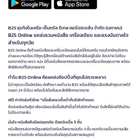
B2S ธุรกิจในเครือ เซ็นทรัล รีเทล คอร์ปอเรชั่น จำกัด (มหาชน)
B2S Online แหล่งรวมหนังสือ เครื่องเขียน และแรงบันดาลใจ
สำหรับทุกวัย
B2S Online คือร้านหนังสือและเครื่องเขียนออนไลน์ที่ครบครัน ตอบโจทย์คนรักการ
อ่านและงานเขียน ให้คุณรู้สึกเหมือนมีร้านหนังสือใกล้ฉันอยู่ในมือ ช้อปง่าย ไม่ต้อง
ออกจากบ้าน เพราะ b2s มีทั้งหนังสือหลากหลายแนวและเครื่องเขียนคุณภาพ พร้อม
สิทธิพิเศษที่ไม่ควรพลาด!
ทำไม B2S Online คือแหล่งช้อปปิ้งที่คุณไม่ควรพลาด
ไม่ว่าคุณจะเป็นนักเรียน นักศึกษา คนทำงาน B2S พร้อมให้คุณเลือกสินค้าคุณภาพได้
ตลอด 24 ชั่วโมง พร้อมโปรโมชั่นและสิทธิพิเศษมากมาย
ฟรี! ค่าจัดส่งทั่วไทย *เมื่อสั่งครบขั้นต่ำที่บริษัทกำหนด
ช้อปเพลินเกินคุ้ม! เพียงมียอดสั่งซื้อสินค้าขั้นต่ำที่บริษัทกำหนด รับสิทธิ์ส่งฟรีถึงบ้าน
ไม่ต้องจ่ายเพิ่ม
มั่นใจ หนังสือถึงมือปลอดภัย ด้วยบับเบิ้ล 3 ชั้น
หนังสือทุกเล่มจากบีทูเอสห่อด้วยบับเบิ้ลหนาแน่นถึง 3 ชั้น หมดกังวลเรื่องความเสีย
หายระหว่างจัดส่ง พร้อมส่งตรงถึงมือคุณในสภาพสมบูรณ์