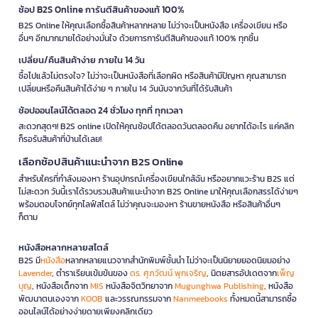
ช้อป B2S Online การันตีสินค้าของแท้ 100%
B2S Online ให้คุณเลือกซื้อสินค้าหลากหลาย ไม่ว่าจะเป็นหนังสือ เครื่องเขียน หรือ
อื่นๆ อีกมากมายได้อย่างมั่นใจ ด้วยการการันตีสินค้าของแท้ 100% ทุกชิ้น
เปลี่ยน/คืนสินค้าง่าย ภายใน 14 วัน
ซื้อไปแล้วไม่ตรงใจ? ไม่ว่าจะเป็นหนังสือที่เลือกผิด หรือสินค้ามีปัญหา คุณสามารถ
เปลี่ยนหรือคืนสินค้าได้ง่าย ๆ ภายใน 14 วันนับจากวันที่ได้รับสินค้า
ช้อปออนไลน์ได้ตลอด 24 ชั่วโมง ทุกที่ ทุกเวลา
สะดวกสุดๆ! B2S online เปิดให้คุณช้อปได้ตลอดวันตลอดคืน อยากได้อะไร แค่คลิก
ก็รอรับสินค้าที่บ้านได้เลย!
เลือกช้อปสินค้าแนะนำจาก B2S Online
สำหรับใครที่กำลังมองหา ร้านอุปกรณ์เครื่องเขียนใกล้ฉัน หรืออยากแวะร้าน B2S แต่
ไม่สะดวก วันนี้เราได้รวบรวมสินค้าแนะนำจาก B2S Online มาให้คุณเลือกสรรได้ง่ายๆ
พร้อมตอบโจทย์ทุกไลฟ์สไตล์ ไม่ว่าคุณจะมองหา ร้านขายหนังสือ หรือสินค้าอื่นๆ
ก็ตาม
หนังสือหลากหลายสไตล์
B2S มี
หนังสือ
หลากหลายแนวจากสำนักพิมพ์ชั้นนำ ไม่ว่าจะเป็นนิยายยอดนิยมอย่าง
Lavender
, ตำราเรียนเข้มข้นของ
ดร. ศุภวัฒน์ พุกเจริญ
, นิตยสารอัปเดตจาก
เพ็ญ
บุญ
, หนังสือเด็กจาก
MIS
หนังสือจิตวิทยาจาก
Mugunghwa Publishing
, หนังสือ
พัฒนาตนเองจาก
KOOB
และวรรณกรรมจาก
Nanmeebooks
ทั้งหมดนี้สามารถซื้อ
ออนไลน์ได้อย่างง่ายดายเพียงคลิกเดียว