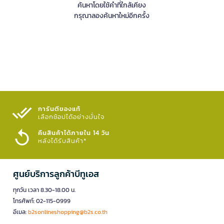
ค้นหาโดยใช้คำที่ใกล้เคียง
กรุณาลองค้นหาใหม่อีกครั้ง
การันตีของแท้
เลือกช้อปได้อย่างมั่นใจ​
คืนสินค้าได้ภายใน 14 วัน
หลังได้รับสินค้า*
ศูนย์บริการลูกค้าบีทูเอส
ทุกวัน เวลา 8.30-18.00 น.
โทรศัพท์: 02-115-0999
อีเมล:
b2sonlineshopping@b2s.co.th