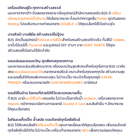
เครื่องเขียนคู่ใจ ทุกการสร้างสรรค์
มองหาปากกาดีๆ ดินสอหลากหลาย หรืออุปกรณ์สำนักงานครบครัน B2S มี
เครื่อง
เขียนและอุปกรณ์สำนักงาน
ให้เลือกมากมาย ตั้งแต่ปากกาลูกลื่น
Parker
ชุดดินสอกด
Rotring
ไปจนถึงกระดาษถ่ายเอกสาร
DOUBLE A
ให้คุณเลือกใช้ได้อย่างจุใจ
งานศิลป์ งานฝีมือ สร้างสรรค์ไม่รู้จบ
B2S จัดเต็มอุปกรณ์
ศิลปะและงานฝีมือ
สำหรับคนสร้างสรรค์ตัวจริง ทั้งสีไม้
Colleen
,
ขาตั้งไม้บนโต๊ะ
Pyramid
และอุปกรณ์ DIY ต่างๆ จาก
MONT MARTE
ให้คุณ
สร้างสรรค์ได้อย่างไร้ขีดจำกัด
ของเล่นและของขวัญ สุดพิเศษทุกเทศกาล
มองหาของเล่นเสริมพัฒนาการ หรือของขวัญสุดพิเศษสำหรับทุกโอกาส B2S เราคัด
สรร
ของเล่นและของขวัญ
หลากหลายสไตล์ เหมาะสำหรับทุกเพศทุกวัย สร้างความสุข
และรอยยิ้มให้กับคนพิเศษของคุณ ไม่ว่าจะเป็น กระเป๋าเก็บอุณหภูมิ
KAKAO
FRIENDS
หรือเกมจดหมายรัก
SIAM BOARDGAMES
เรามีครบ!
ของใช้ในบ้าน ไอเทมที่ช่วยให้ชีวิตสะดวกสบายขึ้น
ที่ B2S เรามี
ของใช้ในบ้าน
ครบครัน ไม่ว่าจะเป็นกาต้มน้ำ
Anitech
, เครื่องฟอกอากาศ
Xiaomi
, หน้ากากอนามัยทางการแพทย์
Double A Care
และสินค้าอื่น ๆ อีกมากมาย
ให้คุณเลือกสรร
ไอทีและแก็ดเจ็ต ล้ำสมัย ตอบโจทย์ทุกไลฟ์สไตล์
B2S ได้คัดสรรสินค้า
ไอทีและแก็ดเจ็ต
คุณภาพเยี่ยมมาให้คุณเลือกสรร เพื่อตอบโจทย์
ทุกไลฟ์สไตล์ดิจิทัล ไม่ว่าจะเป็น เครื่องทำลายเอกสาร
NEO
เพื่อความปลอดภัยของ