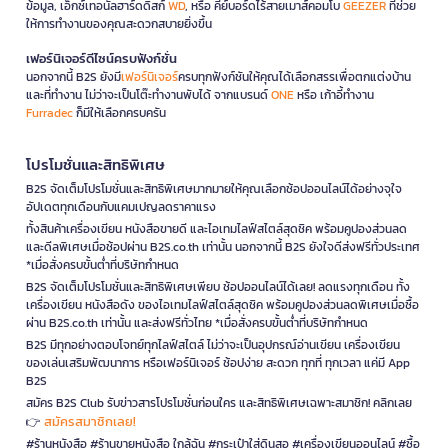
ข้อมูล, เอ็กซ์เทอนัลฮาร์ดดิสก์
WD
, หรือ คีย์บอร์ดไร้สายเมาส์คอมโบ
GEEZER
ที่ช่วย
ให้การทำงานของคุณสะดวกสบายยิ่งขึ้น
เฟอร์นิเจอร์ดีไซน์ครบฟังก์ชั่น
นอกจากนี้ B2S ยังมี
เฟอร์นิเจอร์
ครบทุกฟังก์ชันให้คุณได้เลือกสรรเพื่อตกแต่งบ้าน
และที่ทำงาน ไม่ว่าจะเป็นโต๊ะทำงานพับได้ จากแบรนด์
ONE
หรือ เก้าอี้ทำงาน
Furradec
ก็มีให้เลือกครบครัน
โปรโมชั่นและสิทธิพิเศษ
B2S จัดเต็มโปรโมชั่นและสิทธิพิเศษมากมายให้คุณเลือกช้อปออนไลน์ได้อย่างจุใจ
อัปเดตทุกเดือนกับแคมเปญลดราคาแรง
ทั้งสินค้าเครื่องเขียน หนังสือขายดี และไอเทมไลฟ์สไตล์สุดชิค พร้อมคูปองส่วนลด
และดีลพิเศษเมื่อช้อปผ่าน B2S.co.th เท่านั้น นอกจากนี้ B2S ยังใจดีส่งฟรีทั่วประเทศ
*เมื่อสั่งครบขั้นต่ำที่บริษัทกำหนด
B2S จัดเต็มโปรโมชั่นและสิทธิพิเศษเพียบ ช้อปออนไลน์ได้เลย! ลดแรงทุกเดือน ทั้ง
เครื่องเขียน หนังสือดัง ของไอเทมไลฟ์สไตล์สุดชิค พร้อมคูปองส่วนลดพิเศษเมื่อซื้อ
ผ่าน B2S.co.th เท่านั้น และส่งฟรีทั่วไทย *เมื่อสั่งครบขั้นต่ำที่บริษัทกำหนด
B2S มีทุกอย่างตอบโจทย์ทุกไลฟ์สไตล์ ไม่ว่าจะเป็นอุปกรณ์อ่านเขียน เครื่องเขียน
ของเล่นเสริมพัฒนาการ หรือเฟอร์นิเจอร์ ช้อปง่าย สะดวก ทุกที่ ทุกเวลา แค่มี App
B2S
สมัคร B2S Club รับข่าวสารโปรโมชั่นก่อนใคร และสิทธิพิเศษเฉพาะสมาชิก! คลิกเลย
สมัครสมาชิกเลย!
👉
#ร้านหนังสือ #ร้านขายหนังสือ ใกล้ฉัน #กระเป๋าใส่ดินสอ #เครื่องเขียนออนไลน์ #ซื้อ