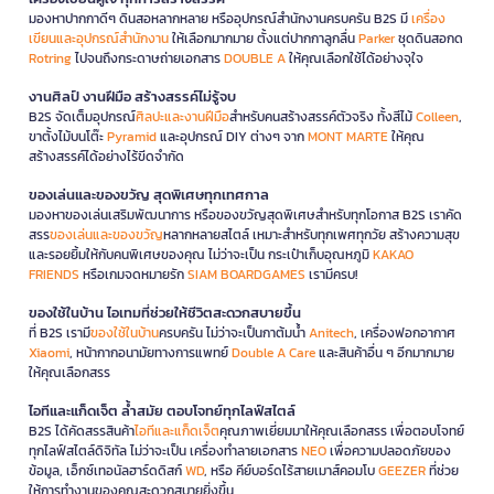
มองหาปากกาดีๆ ดินสอหลากหลาย หรืออุปกรณ์สำนักงานครบครัน B2S มี
เครื่อง
เขียนและอุปกรณ์สำนักงาน
ให้เลือกมากมาย ตั้งแต่ปากกาลูกลื่น
Parker
ชุดดินสอกด
Rotring
ไปจนถึงกระดาษถ่ายเอกสาร
DOUBLE A
ให้คุณเลือกใช้ได้อย่างจุใจ
งานศิลป์ งานฝีมือ สร้างสรรค์ไม่รู้จบ
B2S จัดเต็มอุปกรณ์
ศิลปะและงานฝีมือ
สำหรับคนสร้างสรรค์ตัวจริง ทั้งสีไม้
Colleen
,
ขาตั้งไม้บนโต๊ะ
Pyramid
และอุปกรณ์ DIY ต่างๆ จาก
MONT MARTE
ให้คุณ
สร้างสรรค์ได้อย่างไร้ขีดจำกัด
ของเล่นและของขวัญ สุดพิเศษทุกเทศกาล
มองหาของเล่นเสริมพัฒนาการ หรือของขวัญสุดพิเศษสำหรับทุกโอกาส B2S เราคัด
สรร
ของเล่นและของขวัญ
หลากหลายสไตล์ เหมาะสำหรับทุกเพศทุกวัย สร้างความสุข
และรอยยิ้มให้กับคนพิเศษของคุณ ไม่ว่าจะเป็น กระเป๋าเก็บอุณหภูมิ
KAKAO
FRIENDS
หรือเกมจดหมายรัก
SIAM BOARDGAMES
เรามีครบ!
ของใช้ในบ้าน ไอเทมที่ช่วยให้ชีวิตสะดวกสบายขึ้น
ที่ B2S เรามี
ของใช้ในบ้าน
ครบครัน ไม่ว่าจะเป็นกาต้มน้ำ
Anitech
, เครื่องฟอกอากาศ
Xiaomi
, หน้ากากอนามัยทางการแพทย์
Double A Care
และสินค้าอื่น ๆ อีกมากมาย
ให้คุณเลือกสรร
ไอทีและแก็ดเจ็ต ล้ำสมัย ตอบโจทย์ทุกไลฟ์สไตล์
B2S ได้คัดสรรสินค้า
ไอทีและแก็ดเจ็ต
คุณภาพเยี่ยมมาให้คุณเลือกสรร เพื่อตอบโจทย์
ทุกไลฟ์สไตล์ดิจิทัล ไม่ว่าจะเป็น เครื่องทำลายเอกสาร
NEO
เพื่อความปลอดภัยของ
ข้อมูล, เอ็กซ์เทอนัลฮาร์ดดิสก์
WD
, หรือ คีย์บอร์ดไร้สายเมาส์คอมโบ
GEEZER
ที่ช่วย
ให้การทำงานของคุณสะดวกสบายยิ่งขึ้น