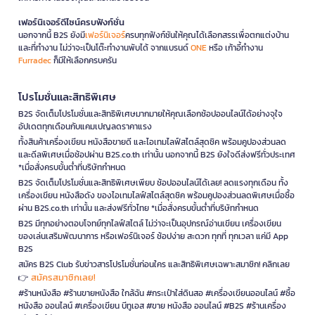
เฟอร์นิเจอร์ดีไซน์ครบฟังก์ชั่น
นอกจากนี้ B2S ยังมี
เฟอร์นิเจอร์
ครบทุกฟังก์ชันให้คุณได้เลือกสรรเพื่อตกแต่งบ้าน
และที่ทำงาน ไม่ว่าจะเป็นโต๊ะทำงานพับได้ จากแบรนด์
ONE
หรือ เก้าอี้ทำงาน
Furradec
ก็มีให้เลือกครบครัน
โปรโมชั่นและสิทธิพิเศษ
B2S จัดเต็มโปรโมชั่นและสิทธิพิเศษมากมายให้คุณเลือกช้อปออนไลน์ได้อย่างจุใจ
อัปเดตทุกเดือนกับแคมเปญลดราคาแรง
ทั้งสินค้าเครื่องเขียน หนังสือขายดี และไอเทมไลฟ์สไตล์สุดชิค พร้อมคูปองส่วนลด
และดีลพิเศษเมื่อช้อปผ่าน B2S.co.th เท่านั้น นอกจากนี้ B2S ยังใจดีส่งฟรีทั่วประเทศ
*เมื่อสั่งครบขั้นต่ำที่บริษัทกำหนด
B2S จัดเต็มโปรโมชั่นและสิทธิพิเศษเพียบ ช้อปออนไลน์ได้เลย! ลดแรงทุกเดือน ทั้ง
เครื่องเขียน หนังสือดัง ของไอเทมไลฟ์สไตล์สุดชิค พร้อมคูปองส่วนลดพิเศษเมื่อซื้อ
ผ่าน B2S.co.th เท่านั้น และส่งฟรีทั่วไทย *เมื่อสั่งครบขั้นต่ำที่บริษัทกำหนด
B2S มีทุกอย่างตอบโจทย์ทุกไลฟ์สไตล์ ไม่ว่าจะเป็นอุปกรณ์อ่านเขียน เครื่องเขียน
ของเล่นเสริมพัฒนาการ หรือเฟอร์นิเจอร์ ช้อปง่าย สะดวก ทุกที่ ทุกเวลา แค่มี App
B2S
สมัคร B2S Club รับข่าวสารโปรโมชั่นก่อนใคร และสิทธิพิเศษเฉพาะสมาชิก! คลิกเลย
สมัครสมาชิกเลย!
👉
#ร้านหนังสือ #ร้านขายหนังสือ ใกล้ฉัน #กระเป๋าใส่ดินสอ #เครื่องเขียนออนไลน์ #ซื้อ
หนังสือ ออนไลน์ #เครื่องเขียน บีทูเอส #ขาย หนังสือ ออนไลน์ #B2S #ร้านเครื่อง