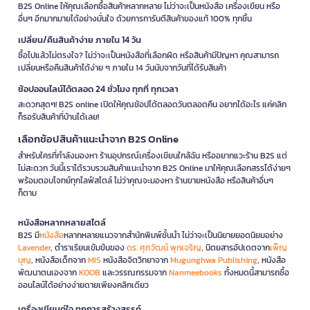
B2S Online ให้คุณเลือกซื้อสินค้าหลากหลาย ไม่ว่าจะเป็นหนังสือ เครื่องเขียน หรือ
อื่นๆ อีกมากมายได้อย่างมั่นใจ ด้วยการการันตีสินค้าของแท้ 100% ทุกชิ้น
เปลี่ยน/คืนสินค้าง่าย ภายใน 14 วัน
ซื้อไปแล้วไม่ตรงใจ? ไม่ว่าจะเป็นหนังสือที่เลือกผิด หรือสินค้ามีปัญหา คุณสามารถ
เปลี่ยนหรือคืนสินค้าได้ง่าย ๆ ภายใน 14 วันนับจากวันที่ได้รับสินค้า
ช้อปออนไลน์ได้ตลอด 24 ชั่วโมง ทุกที่ ทุกเวลา
สะดวกสุดๆ! B2S online เปิดให้คุณช้อปได้ตลอดวันตลอดคืน อยากได้อะไร แค่คลิก
ก็รอรับสินค้าที่บ้านได้เลย!
เลือกช้อปสินค้าแนะนำจาก B2S Online
สำหรับใครที่กำลังมองหา ร้านอุปกรณ์เครื่องเขียนใกล้ฉัน หรืออยากแวะร้าน B2S แต่
ไม่สะดวก วันนี้เราได้รวบรวมสินค้าแนะนำจาก B2S Online มาให้คุณเลือกสรรได้ง่ายๆ
พร้อมตอบโจทย์ทุกไลฟ์สไตล์ ไม่ว่าคุณจะมองหา ร้านขายหนังสือ หรือสินค้าอื่นๆ
ก็ตาม
หนังสือหลากหลายสไตล์
B2S มี
หนังสือ
หลากหลายแนวจากสำนักพิมพ์ชั้นนำ ไม่ว่าจะเป็นนิยายยอดนิยมอย่าง
Lavender
, ตำราเรียนเข้มข้นของ
ดร. ศุภวัฒน์ พุกเจริญ
, นิตยสารอัปเดตจาก
เพ็ญ
บุญ
, หนังสือเด็กจาก
MIS
หนังสือจิตวิทยาจาก
Mugunghwa Publishing
, หนังสือ
พัฒนาตนเองจาก
KOOB
และวรรณกรรมจาก
Nanmeebooks
ทั้งหมดนี้สามารถซื้อ
ออนไลน์ได้อย่างง่ายดายเพียงคลิกเดียว
เครื่องเขียนคู่ใจ ทุกการสร้างสรรค์