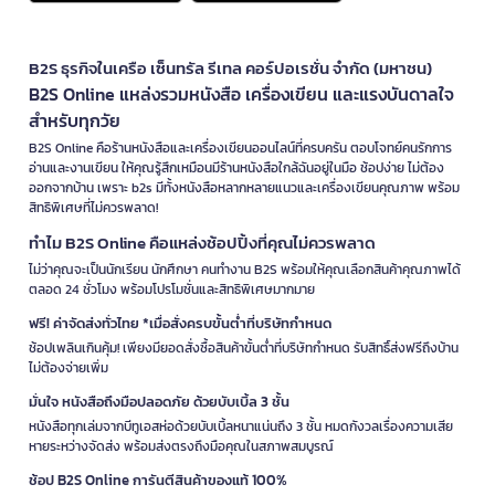
B2S ธุรกิจในเครือ เซ็นทรัล รีเทล คอร์ปอเรชั่น จำกัด (มหาชน)
B2S Online แหล่งรวมหนังสือ เครื่องเขียน และแรงบันดาลใจ
สำหรับทุกวัย
B2S Online คือร้านหนังสือและเครื่องเขียนออนไลน์ที่ครบครัน ตอบโจทย์คนรักการ
อ่านและงานเขียน ให้คุณรู้สึกเหมือนมีร้านหนังสือใกล้ฉันอยู่ในมือ ช้อปง่าย ไม่ต้อง
ออกจากบ้าน เพราะ b2s มีทั้งหนังสือหลากหลายแนวและเครื่องเขียนคุณภาพ พร้อม
สิทธิพิเศษที่ไม่ควรพลาด!
ทำไม B2S Online คือแหล่งช้อปปิ้งที่คุณไม่ควรพลาด
ไม่ว่าคุณจะเป็นนักเรียน นักศึกษา คนทำงาน B2S พร้อมให้คุณเลือกสินค้าคุณภาพได้
ตลอด 24 ชั่วโมง พร้อมโปรโมชั่นและสิทธิพิเศษมากมาย
ฟรี! ค่าจัดส่งทั่วไทย *เมื่อสั่งครบขั้นต่ำที่บริษัทกำหนด
ช้อปเพลินเกินคุ้ม! เพียงมียอดสั่งซื้อสินค้าขั้นต่ำที่บริษัทกำหนด รับสิทธิ์ส่งฟรีถึงบ้าน
ไม่ต้องจ่ายเพิ่ม
มั่นใจ หนังสือถึงมือปลอดภัย ด้วยบับเบิ้ล 3 ชั้น
หนังสือทุกเล่มจากบีทูเอสห่อด้วยบับเบิ้ลหนาแน่นถึง 3 ชั้น หมดกังวลเรื่องความเสีย
หายระหว่างจัดส่ง พร้อมส่งตรงถึงมือคุณในสภาพสมบูรณ์
ช้อป B2S Online การันตีสินค้าของแท้ 100%