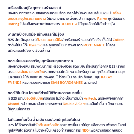
เครื่องเขียนคู่ใจ ทุกการสร้างสรรค์
มองหาปากกาดีๆ ดินสอหลากหลาย หรืออุปกรณ์สำนักงานครบครัน B2S มี
เครื่อง
เขียนและอุปกรณ์สำนักงาน
ให้เลือกมากมาย ตั้งแต่ปากกาลูกลื่น
Parker
ชุดดินสอกด
Rotring
ไปจนถึงกระดาษถ่ายเอกสาร
DOUBLE A
ให้คุณเลือกใช้ได้อย่างจุใจ
งานศิลป์ งานฝีมือ สร้างสรรค์ไม่รู้จบ
B2S จัดเต็มอุปกรณ์
ศิลปะและงานฝีมือ
สำหรับคนสร้างสรรค์ตัวจริง ทั้งสีไม้
Colleen
,
ขาตั้งไม้บนโต๊ะ
Pyramid
และอุปกรณ์ DIY ต่างๆ จาก
MONT MARTE
ให้คุณ
สร้างสรรค์ได้อย่างไร้ขีดจำกัด
ของเล่นและของขวัญ สุดพิเศษทุกเทศกาล
มองหาของเล่นเสริมพัฒนาการ หรือของขวัญสุดพิเศษสำหรับทุกโอกาส B2S เราคัด
สรร
ของเล่นและของขวัญ
หลากหลายสไตล์ เหมาะสำหรับทุกเพศทุกวัย สร้างความสุข
และรอยยิ้มให้กับคนพิเศษของคุณ ไม่ว่าจะเป็น กระเป๋าเก็บอุณหภูมิ
KAKAO
FRIENDS
หรือเกมจดหมายรัก
SIAM BOARDGAMES
เรามีครบ!
ของใช้ในบ้าน ไอเทมที่ช่วยให้ชีวิตสะดวกสบายขึ้น
ที่ B2S เรามี
ของใช้ในบ้าน
ครบครัน ไม่ว่าจะเป็นกาต้มน้ำ
Anitech
, เครื่องฟอกอากาศ
Xiaomi
, หน้ากากอนามัยทางการแพทย์
Double A Care
และสินค้าอื่น ๆ อีกมากมาย
ให้คุณเลือกสรร
ไอทีและแก็ดเจ็ต ล้ำสมัย ตอบโจทย์ทุกไลฟ์สไตล์
B2S ได้คัดสรรสินค้า
ไอทีและแก็ดเจ็ต
คุณภาพเยี่ยมมาให้คุณเลือกสรร เพื่อตอบโจทย์
ทุกไลฟ์สไตล์ดิจิทัล ไม่ว่าจะเป็น เครื่องทำลายเอกสาร
NEO
เพื่อความปลอดภัยของ