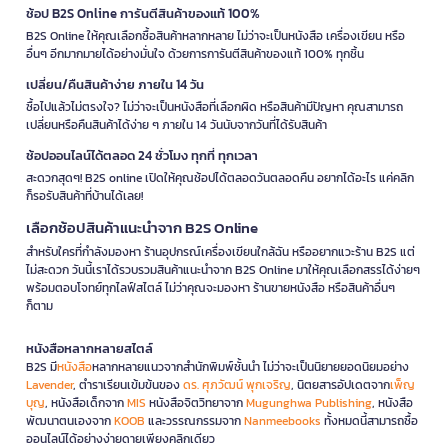
ช้อป B2S Online การันตีสินค้าของแท้ 100%
B2S Online ให้คุณเลือกซื้อสินค้าหลากหลาย ไม่ว่าจะเป็นหนังสือ เครื่องเขียน หรือ
อื่นๆ อีกมากมายได้อย่างมั่นใจ ด้วยการการันตีสินค้าของแท้ 100% ทุกชิ้น
เปลี่ยน/คืนสินค้าง่าย ภายใน 14 วัน
ซื้อไปแล้วไม่ตรงใจ? ไม่ว่าจะเป็นหนังสือที่เลือกผิด หรือสินค้ามีปัญหา คุณสามารถ
เปลี่ยนหรือคืนสินค้าได้ง่าย ๆ ภายใน 14 วันนับจากวันที่ได้รับสินค้า
ช้อปออนไลน์ได้ตลอด 24 ชั่วโมง ทุกที่ ทุกเวลา
สะดวกสุดๆ! B2S online เปิดให้คุณช้อปได้ตลอดวันตลอดคืน อยากได้อะไร แค่คลิก
ก็รอรับสินค้าที่บ้านได้เลย!
เลือกช้อปสินค้าแนะนำจาก B2S Online
สำหรับใครที่กำลังมองหา ร้านอุปกรณ์เครื่องเขียนใกล้ฉัน หรืออยากแวะร้าน B2S แต่
ไม่สะดวก วันนี้เราได้รวบรวมสินค้าแนะนำจาก B2S Online มาให้คุณเลือกสรรได้ง่ายๆ
พร้อมตอบโจทย์ทุกไลฟ์สไตล์ ไม่ว่าคุณจะมองหา ร้านขายหนังสือ หรือสินค้าอื่นๆ
ก็ตาม
หนังสือหลากหลายสไตล์
B2S มี
หนังสือ
หลากหลายแนวจากสำนักพิมพ์ชั้นนำ ไม่ว่าจะเป็นนิยายยอดนิยมอย่าง
Lavender
, ตำราเรียนเข้มข้นของ
ดร. ศุภวัฒน์ พุกเจริญ
, นิตยสารอัปเดตจาก
เพ็ญ
บุญ
, หนังสือเด็กจาก
MIS
หนังสือจิตวิทยาจาก
Mugunghwa Publishing
, หนังสือ
พัฒนาตนเองจาก
KOOB
และวรรณกรรมจาก
Nanmeebooks
ทั้งหมดนี้สามารถซื้อ
ออนไลน์ได้อย่างง่ายดายเพียงคลิกเดียว