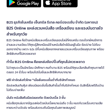
B2S ธุรกิจในเครือ เซ็นทรัล รีเทล คอร์ปอเรชั่น จำกัด (มหาชน)
B2S Online แหล่งรวมหนังสือ เครื่องเขียน และแรงบันดาลใจ
สำหรับทุกวัย
B2S Online คือร้านหนังสือและเครื่องเขียนออนไลน์ที่ครบครัน ตอบโจทย์คนรักการ
อ่านและงานเขียน ให้คุณรู้สึกเหมือนมีร้านหนังสือใกล้ฉันอยู่ในมือ ช้อปง่าย ไม่ต้อง
ออกจากบ้าน เพราะ b2s มีทั้งหนังสือหลากหลายแนวและเครื่องเขียนคุณภาพ พร้อม
สิทธิพิเศษที่ไม่ควรพลาด!
ทำไม B2S Online คือแหล่งช้อปปิ้งที่คุณไม่ควรพลาด
ไม่ว่าคุณจะเป็นนักเรียน นักศึกษา คนทำงาน B2S พร้อมให้คุณเลือกสินค้าคุณภาพได้
ตลอด 24 ชั่วโมง พร้อมโปรโมชั่นและสิทธิพิเศษมากมาย
ฟรี! ค่าจัดส่งทั่วไทย *เมื่อสั่งครบขั้นต่ำที่บริษัทกำหนด
ช้อปเพลินเกินคุ้ม! เพียงมียอดสั่งซื้อสินค้าขั้นต่ำที่บริษัทกำหนด รับสิทธิ์ส่งฟรีถึงบ้าน
ไม่ต้องจ่ายเพิ่ม
มั่นใจ หนังสือถึงมือปลอดภัย ด้วยบับเบิ้ล 3 ชั้น
หนังสือทุกเล่มจากบีทูเอสห่อด้วยบับเบิ้ลหนาแน่นถึง 3 ชั้น หมดกังวลเรื่องความเสีย
หายระหว่างจัดส่ง พร้อมส่งตรงถึงมือคุณในสภาพสมบูรณ์