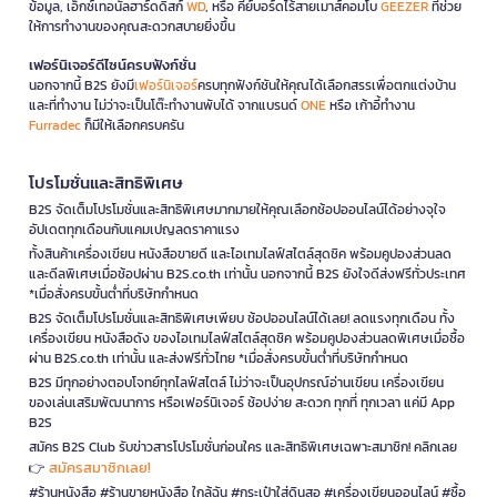
ข้อมูล, เอ็กซ์เทอนัลฮาร์ดดิสก์
WD
, หรือ คีย์บอร์ดไร้สายเมาส์คอมโบ
GEEZER
ที่ช่วย
ให้การทำงานของคุณสะดวกสบายยิ่งขึ้น
เฟอร์นิเจอร์ดีไซน์ครบฟังก์ชั่น
นอกจากนี้ B2S ยังมี
เฟอร์นิเจอร์
ครบทุกฟังก์ชันให้คุณได้เลือกสรรเพื่อตกแต่งบ้าน
และที่ทำงาน ไม่ว่าจะเป็นโต๊ะทำงานพับได้ จากแบรนด์
ONE
หรือ เก้าอี้ทำงาน
Furradec
ก็มีให้เลือกครบครัน
โปรโมชั่นและสิทธิพิเศษ
B2S จัดเต็มโปรโมชั่นและสิทธิพิเศษมากมายให้คุณเลือกช้อปออนไลน์ได้อย่างจุใจ
อัปเดตทุกเดือนกับแคมเปญลดราคาแรง
ทั้งสินค้าเครื่องเขียน หนังสือขายดี และไอเทมไลฟ์สไตล์สุดชิค พร้อมคูปองส่วนลด
และดีลพิเศษเมื่อช้อปผ่าน B2S.co.th เท่านั้น นอกจากนี้ B2S ยังใจดีส่งฟรีทั่วประเทศ
*เมื่อสั่งครบขั้นต่ำที่บริษัทกำหนด
B2S จัดเต็มโปรโมชั่นและสิทธิพิเศษเพียบ ช้อปออนไลน์ได้เลย! ลดแรงทุกเดือน ทั้ง
เครื่องเขียน หนังสือดัง ของไอเทมไลฟ์สไตล์สุดชิค พร้อมคูปองส่วนลดพิเศษเมื่อซื้อ
ผ่าน B2S.co.th เท่านั้น และส่งฟรีทั่วไทย *เมื่อสั่งครบขั้นต่ำที่บริษัทกำหนด
B2S มีทุกอย่างตอบโจทย์ทุกไลฟ์สไตล์ ไม่ว่าจะเป็นอุปกรณ์อ่านเขียน เครื่องเขียน
ของเล่นเสริมพัฒนาการ หรือเฟอร์นิเจอร์ ช้อปง่าย สะดวก ทุกที่ ทุกเวลา แค่มี App
B2S
สมัคร B2S Club รับข่าวสารโปรโมชั่นก่อนใคร และสิทธิพิเศษเฉพาะสมาชิก! คลิกเลย
สมัครสมาชิกเลย!
👉
#ร้านหนังสือ #ร้านขายหนังสือ ใกล้ฉัน #กระเป๋าใส่ดินสอ #เครื่องเขียนออนไลน์ #ซื้อ