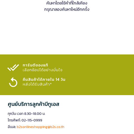
ค้นหาโดยใช้คำที่ใกล้เคียง
กรุณาลองค้นหาใหม่อีกครั้ง
การันตีของแท้
เลือกช้อปได้อย่างมั่นใจ​
คืนสินค้าได้ภายใน 14 วัน
หลังได้รับสินค้า*
ศูนย์บริการลูกค้าบีทูเอส
ทุกวัน เวลา 8.30-18.00 น.
โทรศัพท์: 02-115-0999
อีเมล:
b2sonlineshopping@b2s.co.th