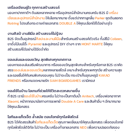
เครื่องเขียนคู่ใจ ทุกการสร้างสรรค์
มองหาปากกาดีๆ ดินสอหลากหลาย หรืออุปกรณ์สำนักงานครบครัน B2S มี
เครื่อง
เขียนและอุปกรณ์สำนักงาน
ให้เลือกมากมาย ตั้งแต่ปากกาลูกลื่น
Parker
ชุดดินสอกด
Rotring
ไปจนถึงกระดาษถ่ายเอกสาร
DOUBLE A
ให้คุณเลือกใช้ได้อย่างจุใจ
งานศิลป์ งานฝีมือ สร้างสรรค์ไม่รู้จบ
B2S จัดเต็มอุปกรณ์
ศิลปะและงานฝีมือ
สำหรับคนสร้างสรรค์ตัวจริง ทั้งสีไม้
Colleen
,
ขาตั้งไม้บนโต๊ะ
Pyramid
และอุปกรณ์ DIY ต่างๆ จาก
MONT MARTE
ให้คุณ
สร้างสรรค์ได้อย่างไร้ขีดจำกัด
ของเล่นและของขวัญ สุดพิเศษทุกเทศกาล
มองหาของเล่นเสริมพัฒนาการ หรือของขวัญสุดพิเศษสำหรับทุกโอกาส B2S เราคัด
สรร
ของเล่นและของขวัญ
หลากหลายสไตล์ เหมาะสำหรับทุกเพศทุกวัย สร้างความสุข
และรอยยิ้มให้กับคนพิเศษของคุณ ไม่ว่าจะเป็น กระเป๋าเก็บอุณหภูมิ
KAKAO
FRIENDS
หรือเกมจดหมายรัก
SIAM BOARDGAMES
เรามีครบ!
ของใช้ในบ้าน ไอเทมที่ช่วยให้ชีวิตสะดวกสบายขึ้น
ที่ B2S เรามี
ของใช้ในบ้าน
ครบครัน ไม่ว่าจะเป็นกาต้มน้ำ
Anitech
, เครื่องฟอกอากาศ
Xiaomi
, หน้ากากอนามัยทางการแพทย์
Double A Care
และสินค้าอื่น ๆ อีกมากมาย
ให้คุณเลือกสรร
ไอทีและแก็ดเจ็ต ล้ำสมัย ตอบโจทย์ทุกไลฟ์สไตล์
B2S ได้คัดสรรสินค้า
ไอทีและแก็ดเจ็ต
คุณภาพเยี่ยมมาให้คุณเลือกสรร เพื่อตอบโจทย์
ทุกไลฟ์สไตล์ดิจิทัล ไม่ว่าจะเป็น เครื่องทำลายเอกสาร
NEO
เพื่อความปลอดภัยของ