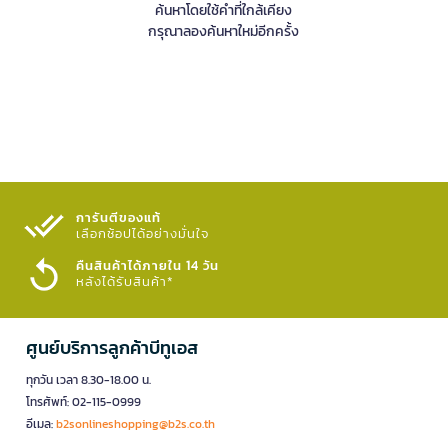
ค้นหาโดยใช้คำที่ใกล้เคียง
กรุณาลองค้นหาใหม่อีกครั้ง
การันตีของแท้
เลือกช้อปได้อย่างมั่นใจ​
คืนสินค้าได้ภายใน 14 วัน
หลังได้รับสินค้า*
ศูนย์บริการลูกค้าบีทูเอส
ทุกวัน เวลา 8.30-18.00 น.
โทรศัพท์: 02-115-0999
อีเมล:
b2sonlineshopping@b2s.co.th