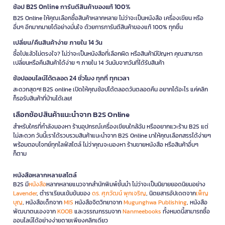
ช้อป B2S Online การันตีสินค้าของแท้ 100%
B2S Online ให้คุณเลือกซื้อสินค้าหลากหลาย ไม่ว่าจะเป็นหนังสือ เครื่องเขียน หรือ
อื่นๆ อีกมากมายได้อย่างมั่นใจ ด้วยการการันตีสินค้าของแท้ 100% ทุกชิ้น
เปลี่ยน/คืนสินค้าง่าย ภายใน 14 วัน
ซื้อไปแล้วไม่ตรงใจ? ไม่ว่าจะเป็นหนังสือที่เลือกผิด หรือสินค้ามีปัญหา คุณสามารถ
เปลี่ยนหรือคืนสินค้าได้ง่าย ๆ ภายใน 14 วันนับจากวันที่ได้รับสินค้า
ช้อปออนไลน์ได้ตลอด 24 ชั่วโมง ทุกที่ ทุกเวลา
สะดวกสุดๆ! B2S online เปิดให้คุณช้อปได้ตลอดวันตลอดคืน อยากได้อะไร แค่คลิก
ก็รอรับสินค้าที่บ้านได้เลย!
เลือกช้อปสินค้าแนะนำจาก B2S Online
สำหรับใครที่กำลังมองหา ร้านอุปกรณ์เครื่องเขียนใกล้ฉัน หรืออยากแวะร้าน B2S แต่
ไม่สะดวก วันนี้เราได้รวบรวมสินค้าแนะนำจาก B2S Online มาให้คุณเลือกสรรได้ง่ายๆ
พร้อมตอบโจทย์ทุกไลฟ์สไตล์ ไม่ว่าคุณจะมองหา ร้านขายหนังสือ หรือสินค้าอื่นๆ
ก็ตาม
หนังสือหลากหลายสไตล์
B2S มี
หนังสือ
หลากหลายแนวจากสำนักพิมพ์ชั้นนำ ไม่ว่าจะเป็นนิยายยอดนิยมอย่าง
Lavender
, ตำราเรียนเข้มข้นของ
ดร. ศุภวัฒน์ พุกเจริญ
, นิตยสารอัปเดตจาก
เพ็ญ
บุญ
, หนังสือเด็กจาก
MIS
หนังสือจิตวิทยาจาก
Mugunghwa Publishing
, หนังสือ
พัฒนาตนเองจาก
KOOB
และวรรณกรรมจาก
Nanmeebooks
ทั้งหมดนี้สามารถซื้อ
ออนไลน์ได้อย่างง่ายดายเพียงคลิกเดียว