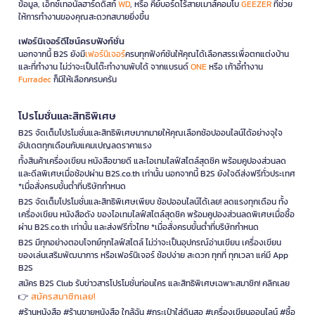
ข้อมูล, เอ็กซ์เทอนัลฮาร์ดดิสก์
WD
, หรือ คีย์บอร์ดไร้สายเมาส์คอมโบ
GEEZER
ที่ช่วย
ให้การทำงานของคุณสะดวกสบายยิ่งขึ้น
เฟอร์นิเจอร์ดีไซน์ครบฟังก์ชั่น
นอกจากนี้ B2S ยังมี
เฟอร์นิเจอร์
ครบทุกฟังก์ชันให้คุณได้เลือกสรรเพื่อตกแต่งบ้าน
และที่ทำงาน ไม่ว่าจะเป็นโต๊ะทำงานพับได้ จากแบรนด์
ONE
หรือ เก้าอี้ทำงาน
Furradec
ก็มีให้เลือกครบครัน
โปรโมชั่นและสิทธิพิเศษ
B2S จัดเต็มโปรโมชั่นและสิทธิพิเศษมากมายให้คุณเลือกช้อปออนไลน์ได้อย่างจุใจ
อัปเดตทุกเดือนกับแคมเปญลดราคาแรง
ทั้งสินค้าเครื่องเขียน หนังสือขายดี และไอเทมไลฟ์สไตล์สุดชิค พร้อมคูปองส่วนลด
และดีลพิเศษเมื่อช้อปผ่าน B2S.co.th เท่านั้น นอกจากนี้ B2S ยังใจดีส่งฟรีทั่วประเทศ
*เมื่อสั่งครบขั้นต่ำที่บริษัทกำหนด
B2S จัดเต็มโปรโมชั่นและสิทธิพิเศษเพียบ ช้อปออนไลน์ได้เลย! ลดแรงทุกเดือน ทั้ง
เครื่องเขียน หนังสือดัง ของไอเทมไลฟ์สไตล์สุดชิค พร้อมคูปองส่วนลดพิเศษเมื่อซื้อ
ผ่าน B2S.co.th เท่านั้น และส่งฟรีทั่วไทย *เมื่อสั่งครบขั้นต่ำที่บริษัทกำหนด
B2S มีทุกอย่างตอบโจทย์ทุกไลฟ์สไตล์ ไม่ว่าจะเป็นอุปกรณ์อ่านเขียน เครื่องเขียน
ของเล่นเสริมพัฒนาการ หรือเฟอร์นิเจอร์ ช้อปง่าย สะดวก ทุกที่ ทุกเวลา แค่มี App
B2S
สมัคร B2S Club รับข่าวสารโปรโมชั่นก่อนใคร และสิทธิพิเศษเฉพาะสมาชิก! คลิกเลย
สมัครสมาชิกเลย!
👉
#ร้านหนังสือ #ร้านขายหนังสือ ใกล้ฉัน #กระเป๋าใส่ดินสอ #เครื่องเขียนออนไลน์ #ซื้อ