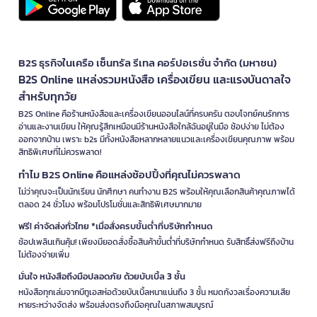
B2S ธุรกิจในเครือ เซ็นทรัล รีเทล คอร์ปอเรชั่น จำกัด (มหาชน)
B2S Online แหล่งรวมหนังสือ เครื่องเขียน และแรงบันดาลใจ
สำหรับทุกวัย
B2S Online คือร้านหนังสือและเครื่องเขียนออนไลน์ที่ครบครัน ตอบโจทย์คนรักการ
อ่านและงานเขียน ให้คุณรู้สึกเหมือนมีร้านหนังสือใกล้ฉันอยู่ในมือ ช้อปง่าย ไม่ต้อง
ออกจากบ้าน เพราะ b2s มีทั้งหนังสือหลากหลายแนวและเครื่องเขียนคุณภาพ พร้อม
สิทธิพิเศษที่ไม่ควรพลาด!
ทำไม B2S Online คือแหล่งช้อปปิ้งที่คุณไม่ควรพลาด
ไม่ว่าคุณจะเป็นนักเรียน นักศึกษา คนทำงาน B2S พร้อมให้คุณเลือกสินค้าคุณภาพได้
ตลอด 24 ชั่วโมง พร้อมโปรโมชั่นและสิทธิพิเศษมากมาย
ฟรี! ค่าจัดส่งทั่วไทย *เมื่อสั่งครบขั้นต่ำที่บริษัทกำหนด
ช้อปเพลินเกินคุ้ม! เพียงมียอดสั่งซื้อสินค้าขั้นต่ำที่บริษัทกำหนด รับสิทธิ์ส่งฟรีถึงบ้าน
ไม่ต้องจ่ายเพิ่ม
มั่นใจ หนังสือถึงมือปลอดภัย ด้วยบับเบิ้ล 3 ชั้น
หนังสือทุกเล่มจากบีทูเอสห่อด้วยบับเบิ้ลหนาแน่นถึง 3 ชั้น หมดกังวลเรื่องความเสีย
หายระหว่างจัดส่ง พร้อมส่งตรงถึงมือคุณในสภาพสมบูรณ์