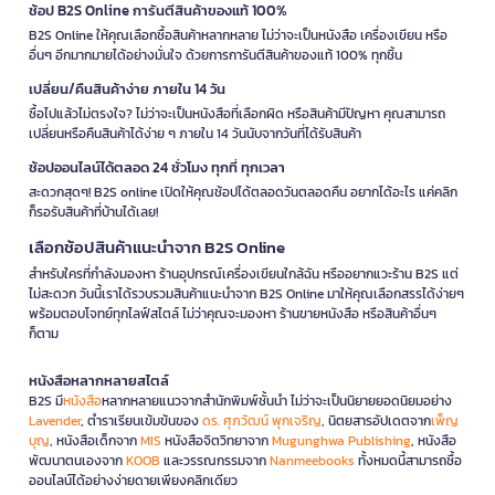
ช้อป B2S Online การันตีสินค้าของแท้ 100%
B2S Online ให้คุณเลือกซื้อสินค้าหลากหลาย ไม่ว่าจะเป็นหนังสือ เครื่องเขียน หรือ
อื่นๆ อีกมากมายได้อย่างมั่นใจ ด้วยการการันตีสินค้าของแท้ 100% ทุกชิ้น
เปลี่ยน/คืนสินค้าง่าย ภายใน 14 วัน
ซื้อไปแล้วไม่ตรงใจ? ไม่ว่าจะเป็นหนังสือที่เลือกผิด หรือสินค้ามีปัญหา คุณสามารถ
เปลี่ยนหรือคืนสินค้าได้ง่าย ๆ ภายใน 14 วันนับจากวันที่ได้รับสินค้า
ช้อปออนไลน์ได้ตลอด 24 ชั่วโมง ทุกที่ ทุกเวลา
สะดวกสุดๆ! B2S online เปิดให้คุณช้อปได้ตลอดวันตลอดคืน อยากได้อะไร แค่คลิก
ก็รอรับสินค้าที่บ้านได้เลย!
เลือกช้อปสินค้าแนะนำจาก B2S Online
สำหรับใครที่กำลังมองหา ร้านอุปกรณ์เครื่องเขียนใกล้ฉัน หรืออยากแวะร้าน B2S แต่
ไม่สะดวก วันนี้เราได้รวบรวมสินค้าแนะนำจาก B2S Online มาให้คุณเลือกสรรได้ง่ายๆ
พร้อมตอบโจทย์ทุกไลฟ์สไตล์ ไม่ว่าคุณจะมองหา ร้านขายหนังสือ หรือสินค้าอื่นๆ
ก็ตาม
หนังสือหลากหลายสไตล์
B2S มี
หนังสือ
หลากหลายแนวจากสำนักพิมพ์ชั้นนำ ไม่ว่าจะเป็นนิยายยอดนิยมอย่าง
Lavender
, ตำราเรียนเข้มข้นของ
ดร. ศุภวัฒน์ พุกเจริญ
, นิตยสารอัปเดตจาก
เพ็ญ
บุญ
, หนังสือเด็กจาก
MIS
หนังสือจิตวิทยาจาก
Mugunghwa Publishing
, หนังสือ
พัฒนาตนเองจาก
KOOB
และวรรณกรรมจาก
Nanmeebooks
ทั้งหมดนี้สามารถซื้อ
ออนไลน์ได้อย่างง่ายดายเพียงคลิกเดียว