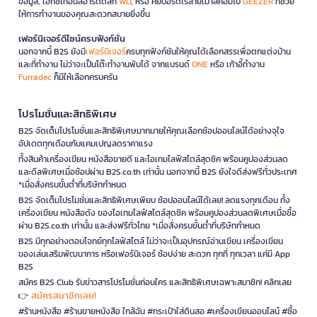
ข้อมูล, เอ็กซ์เทอนัลฮาร์ดดิสก์
WD
, หรือ คีย์บอร์ดไร้สายเมาส์คอมโบ
GEEZER
ที่ช่วย
ให้การทำงานของคุณสะดวกสบายยิ่งขึ้น
เฟอร์นิเจอร์ดีไซน์ครบฟังก์ชั่น
นอกจากนี้ B2S ยังมี
เฟอร์นิเจอร์
ครบทุกฟังก์ชันให้คุณได้เลือกสรรเพื่อตกแต่งบ้าน
และที่ทำงาน ไม่ว่าจะเป็นโต๊ะทำงานพับได้ จากแบรนด์
ONE
หรือ เก้าอี้ทำงาน
Furradec
ก็มีให้เลือกครบครัน
โปรโมชั่นและสิทธิพิเศษ
B2S จัดเต็มโปรโมชั่นและสิทธิพิเศษมากมายให้คุณเลือกช้อปออนไลน์ได้อย่างจุใจ
อัปเดตทุกเดือนกับแคมเปญลดราคาแรง
ทั้งสินค้าเครื่องเขียน หนังสือขายดี และไอเทมไลฟ์สไตล์สุดชิค พร้อมคูปองส่วนลด
และดีลพิเศษเมื่อช้อปผ่าน B2S.co.th เท่านั้น นอกจากนี้ B2S ยังใจดีส่งฟรีทั่วประเทศ
*เมื่อสั่งครบขั้นต่ำที่บริษัทกำหนด
B2S จัดเต็มโปรโมชั่นและสิทธิพิเศษเพียบ ช้อปออนไลน์ได้เลย! ลดแรงทุกเดือน ทั้ง
เครื่องเขียน หนังสือดัง ของไอเทมไลฟ์สไตล์สุดชิค พร้อมคูปองส่วนลดพิเศษเมื่อซื้อ
ผ่าน B2S.co.th เท่านั้น และส่งฟรีทั่วไทย *เมื่อสั่งครบขั้นต่ำที่บริษัทกำหนด
B2S มีทุกอย่างตอบโจทย์ทุกไลฟ์สไตล์ ไม่ว่าจะเป็นอุปกรณ์อ่านเขียน เครื่องเขียน
ของเล่นเสริมพัฒนาการ หรือเฟอร์นิเจอร์ ช้อปง่าย สะดวก ทุกที่ ทุกเวลา แค่มี App
B2S
สมัคร B2S Club รับข่าวสารโปรโมชั่นก่อนใคร และสิทธิพิเศษเฉพาะสมาชิก! คลิกเลย
สมัครสมาชิกเลย!
👉
#ร้านหนังสือ #ร้านขายหนังสือ ใกล้ฉัน #กระเป๋าใส่ดินสอ #เครื่องเขียนออนไลน์ #ซื้อ