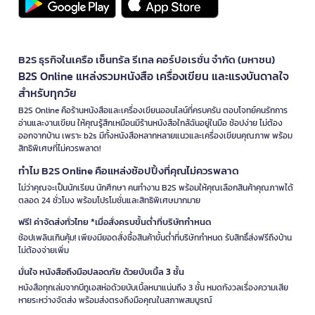
B2S ธุรกิจในเครือ เซ็นทรัล รีเทล คอร์ปอเรชั่น จำกัด (มหาชน)
B2S Online แหล่งรวมหนังสือ เครื่องเขียน และแรงบันดาลใจ
สำหรับทุกวัย
B2S Online คือร้านหนังสือและเครื่องเขียนออนไลน์ที่ครบครัน ตอบโจทย์คนรักการ
อ่านและงานเขียน ให้คุณรู้สึกเหมือนมีร้านหนังสือใกล้ฉันอยู่ในมือ ช้อปง่าย ไม่ต้อง
ออกจากบ้าน เพราะ b2s มีทั้งหนังสือหลากหลายแนวและเครื่องเขียนคุณภาพ พร้อม
สิทธิพิเศษที่ไม่ควรพลาด!
ทำไม B2S Online คือแหล่งช้อปปิ้งที่คุณไม่ควรพลาด
ไม่ว่าคุณจะเป็นนักเรียน นักศึกษา คนทำงาน B2S พร้อมให้คุณเลือกสินค้าคุณภาพได้
ตลอด 24 ชั่วโมง พร้อมโปรโมชั่นและสิทธิพิเศษมากมาย
ฟรี! ค่าจัดส่งทั่วไทย *เมื่อสั่งครบขั้นต่ำที่บริษัทกำหนด
ช้อปเพลินเกินคุ้ม! เพียงมียอดสั่งซื้อสินค้าขั้นต่ำที่บริษัทกำหนด รับสิทธิ์ส่งฟรีถึงบ้าน
ไม่ต้องจ่ายเพิ่ม
มั่นใจ หนังสือถึงมือปลอดภัย ด้วยบับเบิ้ล 3 ชั้น
หนังสือทุกเล่มจากบีทูเอสห่อด้วยบับเบิ้ลหนาแน่นถึง 3 ชั้น หมดกังวลเรื่องความเสีย
หายระหว่างจัดส่ง พร้อมส่งตรงถึงมือคุณในสภาพสมบูรณ์