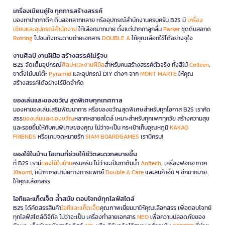
เครื่องเขียนคู่ใจ ทุกการสร้างสรรค์
มองหาปากกาดีๆ ดินสอหลากหลาย หรืออุปกรณ์สำนักงานครบครัน B2S มี
เครื่อง
เขียนและอุปกรณ์สำนักงาน
ให้เลือกมากมาย ตั้งแต่ปากกาลูกลื่น
Parker
ชุดดินสอกด
Rotring
ไปจนถึงกระดาษถ่ายเอกสาร
DOUBLE A
ให้คุณเลือกใช้ได้อย่างจุใจ
งานศิลป์ งานฝีมือ สร้างสรรค์ไม่รู้จบ
B2S จัดเต็มอุปกรณ์
ศิลปะและงานฝีมือ
สำหรับคนสร้างสรรค์ตัวจริง ทั้งสีไม้
Colleen
,
ขาตั้งไม้บนโต๊ะ
Pyramid
และอุปกรณ์ DIY ต่างๆ จาก
MONT MARTE
ให้คุณ
สร้างสรรค์ได้อย่างไร้ขีดจำกัด
ของเล่นและของขวัญ สุดพิเศษทุกเทศกาล
มองหาของเล่นเสริมพัฒนาการ หรือของขวัญสุดพิเศษสำหรับทุกโอกาส B2S เราคัด
สรร
ของเล่นและของขวัญ
หลากหลายสไตล์ เหมาะสำหรับทุกเพศทุกวัย สร้างความสุข
และรอยยิ้มให้กับคนพิเศษของคุณ ไม่ว่าจะเป็น กระเป๋าเก็บอุณหภูมิ
KAKAO
FRIENDS
หรือเกมจดหมายรัก
SIAM BOARDGAMES
เรามีครบ!
ของใช้ในบ้าน ไอเทมที่ช่วยให้ชีวิตสะดวกสบายขึ้น
ที่ B2S เรามี
ของใช้ในบ้าน
ครบครัน ไม่ว่าจะเป็นกาต้มน้ำ
Anitech
, เครื่องฟอกอากาศ
Xiaomi
, หน้ากากอนามัยทางการแพทย์
Double A Care
และสินค้าอื่น ๆ อีกมากมาย
ให้คุณเลือกสรร
ไอทีและแก็ดเจ็ต ล้ำสมัย ตอบโจทย์ทุกไลฟ์สไตล์
B2S ได้คัดสรรสินค้า
ไอทีและแก็ดเจ็ต
คุณภาพเยี่ยมมาให้คุณเลือกสรร เพื่อตอบโจทย์
ทุกไลฟ์สไตล์ดิจิทัล ไม่ว่าจะเป็น เครื่องทำลายเอกสาร
NEO
เพื่อความปลอดภัยของ