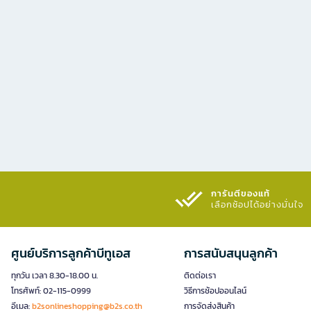
การันตีของแท้
เลือกช้อปได้อย่างมั่นใจ​
ศูนย์บริการลูกค้าบีทูเอส
การสนับสนุนลูกค้า
ทุกวัน เวลา 8.30-18.00 น.
ติดต่อเรา
โทรศัพท์: 02-115-0999
วิธีการช้อปออนไลน์
อีเมล:
b2sonlineshopping@b2s.co.th
การจัดส่งสินค้า