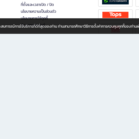
ที่ตั้งและเวลาเปิด / ปิด
นโยบายความเป็นส่วนตัว
นโยบายการใช้คุกกี้
นักลงทุนสัมพันธ์
อประสบการณ์การใช้บริการที่ดีที่สุดของท่าน ท่านสามารถศึกษาวิธีการตั้งค่าการควบคุมคุกกี้ของท่าน
ทุกวัย
ขียน ให้คุณรู้สึกเหมือนมีร้านหนังสือใกล้ฉันอยู่ในมือ ช้อปง่าย ไม่ต้องออกจากบ้าน เพราะ b2
 ชั่วโมง พร้อมโปรโมชั่นและสิทธิพิเศษมากมาย