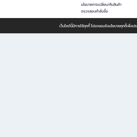
นโยบายการเปลี่ยน/คืนสินค้า
ตรวจสอบคำสั่งซื้อ
เว็บไซต์นี้มีการใช้คุกกี้ โปรดยอมรับนโยบายคุกกี้เพื่
B2S ธุรกิจในเครือ เซ็นทรัล รีเทล คอร์ปอเรชั่น จำกัด (มหาชน)
B2S Online แหล่งรวมหนังสือ เครื่องเขียน และแรงบันดาลใจสำหรับ
B2S Online คือร้านหนังสือและเครื่องเขียนออนไลน์ที่ครบครัน ตอบโจทย์คนรักการอ่านและงานเ
ทำไม B2S Online คือแหล่งช้อปปิ้งที่คุณไม่ควรพลาด
ไม่ว่าคุณจะเป็นนักเรียน นักศึกษา คนทำงาน B2S พร้อมให้คุณเลือกสินค้าคุณภาพได้ตลอด 24