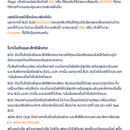
ข้อมูล, เอ็กซ์เทอนัลฮาร์ดดิสก์
WD
, หรือ คีย์บอร์ดไร้สายเมาส์คอมโบ
GEEZER
ที่ช่วย
ให้การทำงานของคุณสะดวกสบายยิ่งขึ้น
เฟอร์นิเจอร์ดีไซน์ครบฟังก์ชั่น
นอกจากนี้ B2S ยังมี
เฟอร์นิเจอร์
ครบทุกฟังก์ชันให้คุณได้เลือกสรรเพื่อตกแต่งบ้าน
และที่ทำงาน ไม่ว่าจะเป็นโต๊ะทำงานพับได้ จากแบรนด์
ONE
หรือ เก้าอี้ทำงาน
Furradec
ก็มีให้เลือกครบครัน
โปรโมชั่นและสิทธิพิเศษ
B2S จัดเต็มโปรโมชั่นและสิทธิพิเศษมากมายให้คุณเลือกช้อปออนไลน์ได้อย่างจุใจ
อัปเดตทุกเดือนกับแคมเปญลดราคาแรง
ทั้งสินค้าเครื่องเขียน หนังสือขายดี และไอเทมไลฟ์สไตล์สุดชิค พร้อมคูปองส่วนลด
และดีลพิเศษเมื่อช้อปผ่าน B2S.co.th เท่านั้น นอกจากนี้ B2S ยังใจดีส่งฟรีทั่วประเทศ
*เมื่อสั่งครบขั้นต่ำที่บริษัทกำหนด
B2S จัดเต็มโปรโมชั่นและสิทธิพิเศษเพียบ ช้อปออนไลน์ได้เลย! ลดแรงทุกเดือน ทั้ง
เครื่องเขียน หนังสือดัง ของไอเทมไลฟ์สไตล์สุดชิค พร้อมคูปองส่วนลดพิเศษเมื่อซื้อ
ผ่าน B2S.co.th เท่านั้น และส่งฟรีทั่วไทย *เมื่อสั่งครบขั้นต่ำที่บริษัทกำหนด
B2S มีทุกอย่างตอบโจทย์ทุกไลฟ์สไตล์ ไม่ว่าจะเป็นอุปกรณ์อ่านเขียน เครื่องเขียน
ของเล่นเสริมพัฒนาการ หรือเฟอร์นิเจอร์ ช้อปง่าย สะดวก ทุกที่ ทุกเวลา แค่มี App
B2S
สมัคร B2S Club รับข่าวสารโปรโมชั่นก่อนใคร และสิทธิพิเศษเฉพาะสมาชิก! คลิกเลย
สมัครสมาชิกเลย!
👉
#ร้านหนังสือ #ร้านขายหนังสือ ใกล้ฉัน #กระเป๋าใส่ดินสอ #เครื่องเขียนออนไลน์ #ซื้อ