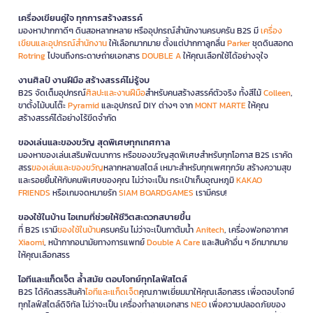
เครื่องเขียนคู่ใจ ทุกการสร้างสรรค์
มองหาปากกาดีๆ ดินสอหลากหลาย หรืออุปกรณ์สำนักงานครบครัน B2S มี
เครื่อง
เขียนและอุปกรณ์สำนักงาน
ให้เลือกมากมาย ตั้งแต่ปากกาลูกลื่น
Parker
ชุดดินสอกด
Rotring
ไปจนถึงกระดาษถ่ายเอกสาร
DOUBLE A
ให้คุณเลือกใช้ได้อย่างจุใจ
งานศิลป์ งานฝีมือ สร้างสรรค์ไม่รู้จบ
B2S จัดเต็มอุปกรณ์
ศิลปะและงานฝีมือ
สำหรับคนสร้างสรรค์ตัวจริง ทั้งสีไม้
Colleen
,
ขาตั้งไม้บนโต๊ะ
Pyramid
และอุปกรณ์ DIY ต่างๆ จาก
MONT MARTE
ให้คุณ
สร้างสรรค์ได้อย่างไร้ขีดจำกัด
ของเล่นและของขวัญ สุดพิเศษทุกเทศกาล
มองหาของเล่นเสริมพัฒนาการ หรือของขวัญสุดพิเศษสำหรับทุกโอกาส B2S เราคัด
สรร
ของเล่นและของขวัญ
หลากหลายสไตล์ เหมาะสำหรับทุกเพศทุกวัย สร้างความสุข
และรอยยิ้มให้กับคนพิเศษของคุณ ไม่ว่าจะเป็น กระเป๋าเก็บอุณหภูมิ
KAKAO
FRIENDS
หรือเกมจดหมายรัก
SIAM BOARDGAMES
เรามีครบ!
ของใช้ในบ้าน ไอเทมที่ช่วยให้ชีวิตสะดวกสบายขึ้น
ที่ B2S เรามี
ของใช้ในบ้าน
ครบครัน ไม่ว่าจะเป็นกาต้มน้ำ
Anitech
, เครื่องฟอกอากาศ
Xiaomi
, หน้ากากอนามัยทางการแพทย์
Double A Care
และสินค้าอื่น ๆ อีกมากมาย
ให้คุณเลือกสรร
ไอทีและแก็ดเจ็ต ล้ำสมัย ตอบโจทย์ทุกไลฟ์สไตล์
B2S ได้คัดสรรสินค้า
ไอทีและแก็ดเจ็ต
คุณภาพเยี่ยมมาให้คุณเลือกสรร เพื่อตอบโจทย์
ทุกไลฟ์สไตล์ดิจิทัล ไม่ว่าจะเป็น เครื่องทำลายเอกสาร
NEO
เพื่อความปลอดภัยของ