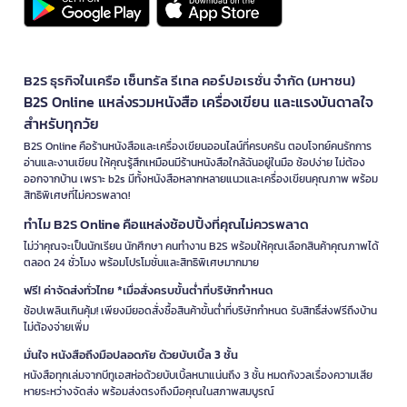
B2S ธุรกิจในเครือ เซ็นทรัล รีเทล คอร์ปอเรชั่น จำกัด (มหาชน)
B2S Online แหล่งรวมหนังสือ เครื่องเขียน และแรงบันดาลใจ
สำหรับทุกวัย
B2S Online คือร้านหนังสือและเครื่องเขียนออนไลน์ที่ครบครัน ตอบโจทย์คนรักการ
อ่านและงานเขียน ให้คุณรู้สึกเหมือนมีร้านหนังสือใกล้ฉันอยู่ในมือ ช้อปง่าย ไม่ต้อง
ออกจากบ้าน เพราะ b2s มีทั้งหนังสือหลากหลายแนวและเครื่องเขียนคุณภาพ พร้อม
สิทธิพิเศษที่ไม่ควรพลาด!
ทำไม B2S Online คือแหล่งช้อปปิ้งที่คุณไม่ควรพลาด
ไม่ว่าคุณจะเป็นนักเรียน นักศึกษา คนทำงาน B2S พร้อมให้คุณเลือกสินค้าคุณภาพได้
ตลอด 24 ชั่วโมง พร้อมโปรโมชั่นและสิทธิพิเศษมากมาย
ฟรี! ค่าจัดส่งทั่วไทย *เมื่อสั่งครบขั้นต่ำที่บริษัทกำหนด
ช้อปเพลินเกินคุ้ม! เพียงมียอดสั่งซื้อสินค้าขั้นต่ำที่บริษัทกำหนด รับสิทธิ์ส่งฟรีถึงบ้าน
ไม่ต้องจ่ายเพิ่ม
มั่นใจ หนังสือถึงมือปลอดภัย ด้วยบับเบิ้ล 3 ชั้น
หนังสือทุกเล่มจากบีทูเอสห่อด้วยบับเบิ้ลหนาแน่นถึง 3 ชั้น หมดกังวลเรื่องความเสีย
หายระหว่างจัดส่ง พร้อมส่งตรงถึงมือคุณในสภาพสมบูรณ์