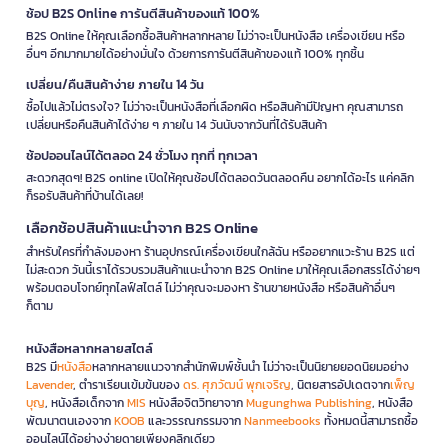
ช้อป B2S Online การันตีสินค้าของแท้ 100%
B2S Online ให้คุณเลือกซื้อสินค้าหลากหลาย ไม่ว่าจะเป็นหนังสือ เครื่องเขียน หรือ
อื่นๆ อีกมากมายได้อย่างมั่นใจ ด้วยการการันตีสินค้าของแท้ 100% ทุกชิ้น
เปลี่ยน/คืนสินค้าง่าย ภายใน 14 วัน
ซื้อไปแล้วไม่ตรงใจ? ไม่ว่าจะเป็นหนังสือที่เลือกผิด หรือสินค้ามีปัญหา คุณสามารถ
เปลี่ยนหรือคืนสินค้าได้ง่าย ๆ ภายใน 14 วันนับจากวันที่ได้รับสินค้า
ช้อปออนไลน์ได้ตลอด 24 ชั่วโมง ทุกที่ ทุกเวลา
สะดวกสุดๆ! B2S online เปิดให้คุณช้อปได้ตลอดวันตลอดคืน อยากได้อะไร แค่คลิก
ก็รอรับสินค้าที่บ้านได้เลย!
เลือกช้อปสินค้าแนะนำจาก B2S Online
สำหรับใครที่กำลังมองหา ร้านอุปกรณ์เครื่องเขียนใกล้ฉัน หรืออยากแวะร้าน B2S แต่
ไม่สะดวก วันนี้เราได้รวบรวมสินค้าแนะนำจาก B2S Online มาให้คุณเลือกสรรได้ง่ายๆ
พร้อมตอบโจทย์ทุกไลฟ์สไตล์ ไม่ว่าคุณจะมองหา ร้านขายหนังสือ หรือสินค้าอื่นๆ
ก็ตาม
หนังสือหลากหลายสไตล์
B2S มี
หนังสือ
หลากหลายแนวจากสำนักพิมพ์ชั้นนำ ไม่ว่าจะเป็นนิยายยอดนิยมอย่าง
Lavender
, ตำราเรียนเข้มข้นของ
ดร. ศุภวัฒน์ พุกเจริญ
, นิตยสารอัปเดตจาก
เพ็ญ
บุญ
, หนังสือเด็กจาก
MIS
หนังสือจิตวิทยาจาก
Mugunghwa Publishing
, หนังสือ
พัฒนาตนเองจาก
KOOB
และวรรณกรรมจาก
Nanmeebooks
ทั้งหมดนี้สามารถซื้อ
ออนไลน์ได้อย่างง่ายดายเพียงคลิกเดียว