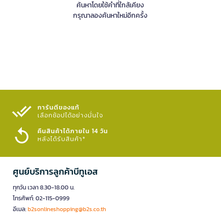
ค้นหาโดยใช้คำที่ใกล้เคียง
กรุณาลองค้นหาใหม่อีกครั้ง
การันตีของแท้
เลือกช้อปได้อย่างมั่นใจ​
คืนสินค้าได้ภายใน 14 วัน
หลังได้รับสินค้า*
ศูนย์บริการลูกค้าบีทูเอส
ทุกวัน เวลา 8.30-18.00 น.
โทรศัพท์: 02-115-0999
อีเมล:
b2sonlineshopping@b2s.co.th