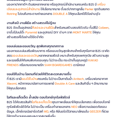
มองหาปากกาดีๆ ดินสอหลากหลาย หรืออุปกรณ์สำนักงานครบครัน B2S มี
เครื่อง
เขียนและอุปกรณ์สำนักงาน
ให้เลือกมากมาย ตั้งแต่ปากกาลูกลื่น
Parker
ชุดดินสอกด
Rotring
ไปจนถึงกระดาษถ่ายเอกสาร
DOUBLE A
ให้คุณเลือกใช้ได้อย่างจุใจ
งานศิลป์ งานฝีมือ สร้างสรรค์ไม่รู้จบ
B2S จัดเต็มอุปกรณ์
ศิลปะและงานฝีมือ
สำหรับคนสร้างสรรค์ตัวจริง ทั้งสีไม้
Colleen
,
ขาตั้งไม้บนโต๊ะ
Pyramid
และอุปกรณ์ DIY ต่างๆ จาก
MONT MARTE
ให้คุณ
สร้างสรรค์ได้อย่างไร้ขีดจำกัด
ของเล่นและของขวัญ สุดพิเศษทุกเทศกาล
มองหาของเล่นเสริมพัฒนาการ หรือของขวัญสุดพิเศษสำหรับทุกโอกาส B2S เราคัด
สรร
ของเล่นและของขวัญ
หลากหลายสไตล์ เหมาะสำหรับทุกเพศทุกวัย สร้างความสุข
และรอยยิ้มให้กับคนพิเศษของคุณ ไม่ว่าจะเป็น กระเป๋าเก็บอุณหภูมิ
KAKAO
FRIENDS
หรือเกมจดหมายรัก
SIAM BOARDGAMES
เรามีครบ!
ของใช้ในบ้าน ไอเทมที่ช่วยให้ชีวิตสะดวกสบายขึ้น
ที่ B2S เรามี
ของใช้ในบ้าน
ครบครัน ไม่ว่าจะเป็นกาต้มน้ำ
Anitech
, เครื่องฟอกอากาศ
Xiaomi
, หน้ากากอนามัยทางการแพทย์
Double A Care
และสินค้าอื่น ๆ อีกมากมาย
ให้คุณเลือกสรร
ไอทีและแก็ดเจ็ต ล้ำสมัย ตอบโจทย์ทุกไลฟ์สไตล์
B2S ได้คัดสรรสินค้า
ไอทีและแก็ดเจ็ต
คุณภาพเยี่ยมมาให้คุณเลือกสรร เพื่อตอบโจทย์
ทุกไลฟ์สไตล์ดิจิทัล ไม่ว่าจะเป็น เครื่องทำลายเอกสาร
NEO
เพื่อความปลอดภัยของ
ข้อมูล, เอ็กซ์เทอนัลฮาร์ดดิสก์
WD
, หรือ คีย์บอร์ดไร้สายเมาส์คอมโบ
GEEZER
ที่ช่วย
ให้การทำงานของคุณสะดวกสบายยิ่งขึ้น