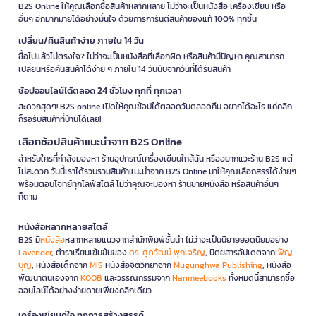
B2S Online ให้คุณเลือกซื้อสินค้าหลากหลาย ไม่ว่าจะเป็นหนังสือ เครื่องเขียน หรือ
อื่นๆ อีกมากมายได้อย่างมั่นใจ ด้วยการการันตีสินค้าของแท้ 100% ทุกชิ้น
เปลี่ยน/คืนสินค้าง่าย ภายใน 14 วัน
ซื้อไปแล้วไม่ตรงใจ? ไม่ว่าจะเป็นหนังสือที่เลือกผิด หรือสินค้ามีปัญหา คุณสามารถ
เปลี่ยนหรือคืนสินค้าได้ง่าย ๆ ภายใน 14 วันนับจากวันที่ได้รับสินค้า
ช้อปออนไลน์ได้ตลอด 24 ชั่วโมง ทุกที่ ทุกเวลา
สะดวกสุดๆ! B2S online เปิดให้คุณช้อปได้ตลอดวันตลอดคืน อยากได้อะไร แค่คลิก
ก็รอรับสินค้าที่บ้านได้เลย!
เลือกช้อปสินค้าแนะนำจาก B2S Online
สำหรับใครที่กำลังมองหา ร้านอุปกรณ์เครื่องเขียนใกล้ฉัน หรืออยากแวะร้าน B2S แต่
ไม่สะดวก วันนี้เราได้รวบรวมสินค้าแนะนำจาก B2S Online มาให้คุณเลือกสรรได้ง่ายๆ
พร้อมตอบโจทย์ทุกไลฟ์สไตล์ ไม่ว่าคุณจะมองหา ร้านขายหนังสือ หรือสินค้าอื่นๆ
ก็ตาม
หนังสือหลากหลายสไตล์
B2S มี
หนังสือ
หลากหลายแนวจากสำนักพิมพ์ชั้นนำ ไม่ว่าจะเป็นนิยายยอดนิยมอย่าง
Lavender
, ตำราเรียนเข้มข้นของ
ดร. ศุภวัฒน์ พุกเจริญ
, นิตยสารอัปเดตจาก
เพ็ญ
บุญ
, หนังสือเด็กจาก
MIS
หนังสือจิตวิทยาจาก
Mugunghwa Publishing
, หนังสือ
พัฒนาตนเองจาก
KOOB
และวรรณกรรมจาก
Nanmeebooks
ทั้งหมดนี้สามารถซื้อ
ออนไลน์ได้อย่างง่ายดายเพียงคลิกเดียว
เครื่องเขียนคู่ใจ ทุกการสร้างสรรค์