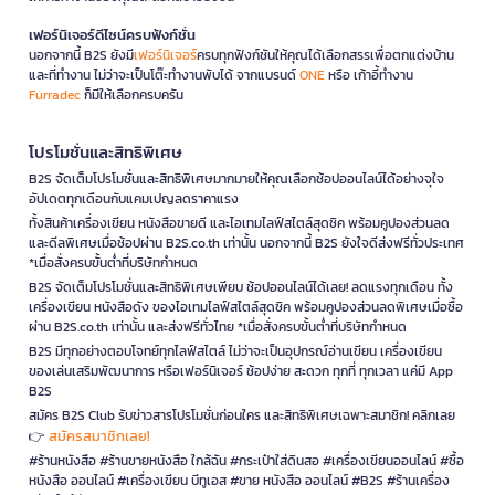
เฟอร์นิเจอร์ดีไซน์ครบฟังก์ชั่น
นอกจากนี้ B2S ยังมี
เฟอร์นิเจอร์
ครบทุกฟังก์ชันให้คุณได้เลือกสรรเพื่อตกแต่งบ้าน
และที่ทำงาน ไม่ว่าจะเป็นโต๊ะทำงานพับได้ จากแบรนด์
ONE
หรือ เก้าอี้ทำงาน
Furradec
ก็มีให้เลือกครบครัน
โปรโมชั่นและสิทธิพิเศษ
B2S จัดเต็มโปรโมชั่นและสิทธิพิเศษมากมายให้คุณเลือกช้อปออนไลน์ได้อย่างจุใจ
อัปเดตทุกเดือนกับแคมเปญลดราคาแรง
ทั้งสินค้าเครื่องเขียน หนังสือขายดี และไอเทมไลฟ์สไตล์สุดชิค พร้อมคูปองส่วนลด
และดีลพิเศษเมื่อช้อปผ่าน B2S.co.th เท่านั้น นอกจากนี้ B2S ยังใจดีส่งฟรีทั่วประเทศ
*เมื่อสั่งครบขั้นต่ำที่บริษัทกำหนด
B2S จัดเต็มโปรโมชั่นและสิทธิพิเศษเพียบ ช้อปออนไลน์ได้เลย! ลดแรงทุกเดือน ทั้ง
เครื่องเขียน หนังสือดัง ของไอเทมไลฟ์สไตล์สุดชิค พร้อมคูปองส่วนลดพิเศษเมื่อซื้อ
ผ่าน B2S.co.th เท่านั้น และส่งฟรีทั่วไทย *เมื่อสั่งครบขั้นต่ำที่บริษัทกำหนด
B2S มีทุกอย่างตอบโจทย์ทุกไลฟ์สไตล์ ไม่ว่าจะเป็นอุปกรณ์อ่านเขียน เครื่องเขียน
ของเล่นเสริมพัฒนาการ หรือเฟอร์นิเจอร์ ช้อปง่าย สะดวก ทุกที่ ทุกเวลา แค่มี App
B2S
สมัคร B2S Club รับข่าวสารโปรโมชั่นก่อนใคร และสิทธิพิเศษเฉพาะสมาชิก! คลิกเลย
สมัครสมาชิกเลย!
👉
#ร้านหนังสือ #ร้านขายหนังสือ ใกล้ฉัน #กระเป๋าใส่ดินสอ #เครื่องเขียนออนไลน์ #ซื้อ
หนังสือ ออนไลน์ #เครื่องเขียน บีทูเอส #ขาย หนังสือ ออนไลน์ #B2S #ร้านเครื่อง