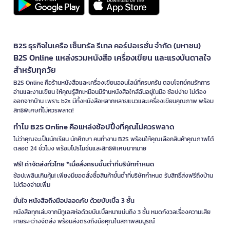
B2S ธุรกิจในเครือ เซ็นทรัล รีเทล คอร์ปอเรชั่น จำกัด (มหาชน)
B2S Online แหล่งรวมหนังสือ เครื่องเขียน และแรงบันดาลใจ
สำหรับทุกวัย
B2S Online คือร้านหนังสือและเครื่องเขียนออนไลน์ที่ครบครัน ตอบโจทย์คนรักการ
อ่านและงานเขียน ให้คุณรู้สึกเหมือนมีร้านหนังสือใกล้ฉันอยู่ในมือ ช้อปง่าย ไม่ต้อง
ออกจากบ้าน เพราะ b2s มีทั้งหนังสือหลากหลายแนวและเครื่องเขียนคุณภาพ พร้อม
สิทธิพิเศษที่ไม่ควรพลาด!
ทำไม B2S Online คือแหล่งช้อปปิ้งที่คุณไม่ควรพลาด
ไม่ว่าคุณจะเป็นนักเรียน นักศึกษา คนทำงาน B2S พร้อมให้คุณเลือกสินค้าคุณภาพได้
ตลอด 24 ชั่วโมง พร้อมโปรโมชั่นและสิทธิพิเศษมากมาย
ฟรี! ค่าจัดส่งทั่วไทย *เมื่อสั่งครบขั้นต่ำที่บริษัทกำหนด
ช้อปเพลินเกินคุ้ม! เพียงมียอดสั่งซื้อสินค้าขั้นต่ำที่บริษัทกำหนด รับสิทธิ์ส่งฟรีถึงบ้าน
ไม่ต้องจ่ายเพิ่ม
มั่นใจ หนังสือถึงมือปลอดภัย ด้วยบับเบิ้ล 3 ชั้น
หนังสือทุกเล่มจากบีทูเอสห่อด้วยบับเบิ้ลหนาแน่นถึง 3 ชั้น หมดกังวลเรื่องความเสีย
หายระหว่างจัดส่ง พร้อมส่งตรงถึงมือคุณในสภาพสมบูรณ์