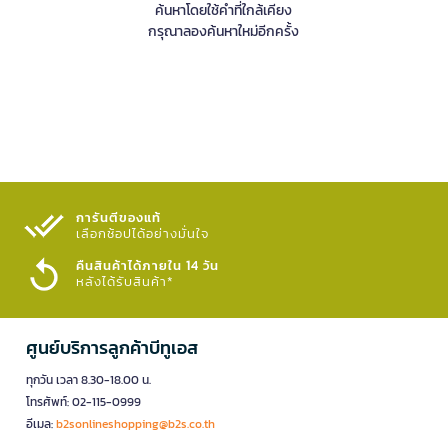
ค้นหาโดยใช้คำที่ใกล้เคียง
กรุณาลองค้นหาใหม่อีกครั้ง
การันตีของแท้
เลือกช้อปได้อย่างมั่นใจ​
คืนสินค้าได้ภายใน 14 วัน
หลังได้รับสินค้า*
ศูนย์บริการลูกค้าบีทูเอส
ทุกวัน เวลา 8.30-18.00 น.
โทรศัพท์: 02-115-0999
อีเมล:
b2sonlineshopping@b2s.co.th