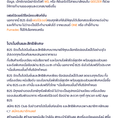
ข้อมูล, เอ็กซ์เทอนัลฮาร์ดดิสก์
WD
, หรือ คีย์บอร์ดไร้สายเมาส์คอมโบ
GEEZER
ที่ช่วย
ให้การทำงานของคุณสะดวกสบายยิ่งขึ้น
เฟอร์นิเจอร์ดีไซน์ครบฟังก์ชั่น
นอกจากนี้ B2S ยังมี
เฟอร์นิเจอร์
ครบทุกฟังก์ชันให้คุณได้เลือกสรรเพื่อตกแต่งบ้าน
และที่ทำงาน ไม่ว่าจะเป็นโต๊ะทำงานพับได้ จากแบรนด์
ONE
หรือ เก้าอี้ทำงาน
Furradec
ก็มีให้เลือกครบครัน
โปรโมชั่นและสิทธิพิเศษ
B2S จัดเต็มโปรโมชั่นและสิทธิพิเศษมากมายให้คุณเลือกช้อปออนไลน์ได้อย่างจุใจ
อัปเดตทุกเดือนกับแคมเปญลดราคาแรง
ทั้งสินค้าเครื่องเขียน หนังสือขายดี และไอเทมไลฟ์สไตล์สุดชิค พร้อมคูปองส่วนลด
และดีลพิเศษเมื่อช้อปผ่าน B2S.co.th เท่านั้น นอกจากนี้ B2S ยังใจดีส่งฟรีทั่วประเทศ
*เมื่อสั่งครบขั้นต่ำที่บริษัทกำหนด
B2S จัดเต็มโปรโมชั่นและสิทธิพิเศษเพียบ ช้อปออนไลน์ได้เลย! ลดแรงทุกเดือน ทั้ง
เครื่องเขียน หนังสือดัง ของไอเทมไลฟ์สไตล์สุดชิค พร้อมคูปองส่วนลดพิเศษเมื่อซื้อ
ผ่าน B2S.co.th เท่านั้น และส่งฟรีทั่วไทย *เมื่อสั่งครบขั้นต่ำที่บริษัทกำหนด
B2S มีทุกอย่างตอบโจทย์ทุกไลฟ์สไตล์ ไม่ว่าจะเป็นอุปกรณ์อ่านเขียน เครื่องเขียน
ของเล่นเสริมพัฒนาการ หรือเฟอร์นิเจอร์ ช้อปง่าย สะดวก ทุกที่ ทุกเวลา แค่มี App
B2S
สมัคร B2S Club รับข่าวสารโปรโมชั่นก่อนใคร และสิทธิพิเศษเฉพาะสมาชิก! คลิกเลย
สมัครสมาชิกเลย!
👉
#ร้านหนังสือ #ร้านขายหนังสือ ใกล้ฉัน #กระเป๋าใส่ดินสอ #เครื่องเขียนออนไลน์ #ซื้อ