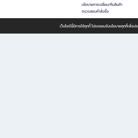
นโยบายการเปลี่ยน/คืนสินค้า
ตรวจสอบคำสั่งซื้อ
เว็บไซต์นี้มีการใช้คุกกี้ โปรดยอมรับนโยบายคุกกี้เพื่
B2S ธุรกิจในเครือ เซ็นทรัล รีเทล คอร์ปอเรชั่น จำกัด (มหาชน)
B2S Online แหล่งรวมหนังสือ เครื่องเขียน และแรงบันดาลใจสำหรับ
B2S Online คือร้านหนังสือและเครื่องเขียนออนไลน์ที่ครบครัน ตอบโจทย์คนรักการอ่านและงานเ
ทำไม B2S Online คือแหล่งช้อปปิ้งที่คุณไม่ควรพลาด
ไม่ว่าคุณจะเป็นนักเรียน นักศึกษา คนทำงาน B2S พร้อมให้คุณเลือกสินค้าคุณภาพได้ตลอด 24