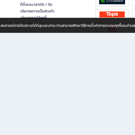
ที่ตั้งและเวลาเปิด / ปิด
นโยบายความเป็นส่วนตัว
นโยบายการใช้คุกกี้
นักลงทุนสัมพันธ์
อประสบการณ์การใช้บริการที่ดีที่สุดของท่าน ท่านสามารถศึกษาวิธีการตั้งค่าการควบคุมคุกกี้ของท่าน
ทุกวัย
ขียน ให้คุณรู้สึกเหมือนมีร้านหนังสือใกล้ฉันอยู่ในมือ ช้อปง่าย ไม่ต้องออกจากบ้าน เพราะ b2
 ชั่วโมง พร้อมโปรโมชั่นและสิทธิพิเศษมากมาย