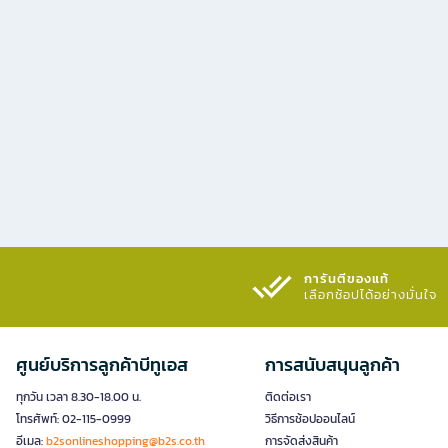
การันตีของแท้
เลือกช้อปได้อย่างมั่นใจ​
ศูนย์บริการลูกค้าบีทูเอส
การสนับสนุนลูกค้า
ทุกวัน เวลา 8.30-18.00 น.
ติดต่อเรา
โทรศัพท์: 02-115-0999
วิธีการช้อปออนไลน์
อีเมล:
b2sonlineshopping@b2s.co.th
การจัดส่งสินค้า