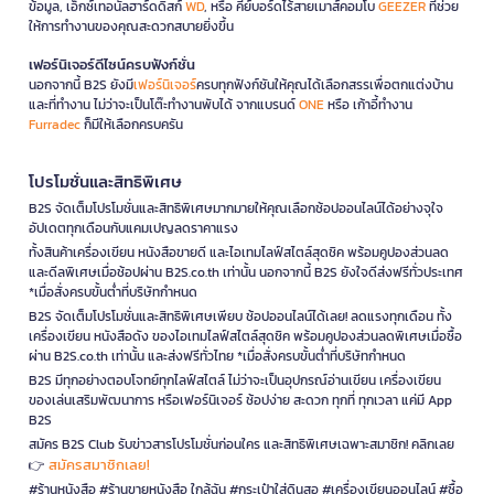
ข้อมูล, เอ็กซ์เทอนัลฮาร์ดดิสก์
WD
, หรือ คีย์บอร์ดไร้สายเมาส์คอมโบ
GEEZER
ที่ช่วย
ให้การทำงานของคุณสะดวกสบายยิ่งขึ้น
เฟอร์นิเจอร์ดีไซน์ครบฟังก์ชั่น
นอกจากนี้ B2S ยังมี
เฟอร์นิเจอร์
ครบทุกฟังก์ชันให้คุณได้เลือกสรรเพื่อตกแต่งบ้าน
และที่ทำงาน ไม่ว่าจะเป็นโต๊ะทำงานพับได้ จากแบรนด์
ONE
หรือ เก้าอี้ทำงาน
Furradec
ก็มีให้เลือกครบครัน
โปรโมชั่นและสิทธิพิเศษ
B2S จัดเต็มโปรโมชั่นและสิทธิพิเศษมากมายให้คุณเลือกช้อปออนไลน์ได้อย่างจุใจ
อัปเดตทุกเดือนกับแคมเปญลดราคาแรง
ทั้งสินค้าเครื่องเขียน หนังสือขายดี และไอเทมไลฟ์สไตล์สุดชิค พร้อมคูปองส่วนลด
และดีลพิเศษเมื่อช้อปผ่าน B2S.co.th เท่านั้น นอกจากนี้ B2S ยังใจดีส่งฟรีทั่วประเทศ
*เมื่อสั่งครบขั้นต่ำที่บริษัทกำหนด
B2S จัดเต็มโปรโมชั่นและสิทธิพิเศษเพียบ ช้อปออนไลน์ได้เลย! ลดแรงทุกเดือน ทั้ง
เครื่องเขียน หนังสือดัง ของไอเทมไลฟ์สไตล์สุดชิค พร้อมคูปองส่วนลดพิเศษเมื่อซื้อ
ผ่าน B2S.co.th เท่านั้น และส่งฟรีทั่วไทย *เมื่อสั่งครบขั้นต่ำที่บริษัทกำหนด
B2S มีทุกอย่างตอบโจทย์ทุกไลฟ์สไตล์ ไม่ว่าจะเป็นอุปกรณ์อ่านเขียน เครื่องเขียน
ของเล่นเสริมพัฒนาการ หรือเฟอร์นิเจอร์ ช้อปง่าย สะดวก ทุกที่ ทุกเวลา แค่มี App
B2S
สมัคร B2S Club รับข่าวสารโปรโมชั่นก่อนใคร และสิทธิพิเศษเฉพาะสมาชิก! คลิกเลย
สมัครสมาชิกเลย!
👉
#ร้านหนังสือ #ร้านขายหนังสือ ใกล้ฉัน #กระเป๋าใส่ดินสอ #เครื่องเขียนออนไลน์ #ซื้อ