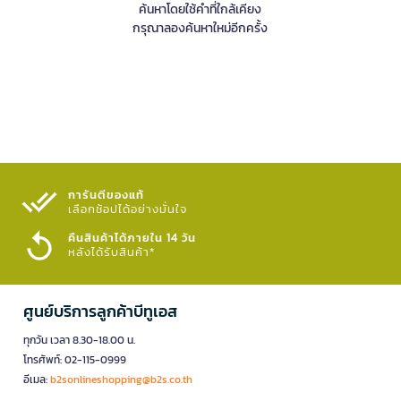
ค้นหาโดยใช้คำที่ใกล้เคียง
กรุณาลองค้นหาใหม่อีกครั้ง
การันตีของแท้
เลือกช้อปได้อย่างมั่นใจ​
คืนสินค้าได้ภายใน 14 วัน
หลังได้รับสินค้า*
ศูนย์บริการลูกค้าบีทูเอส
ทุกวัน เวลา 8.30-18.00 น.
โทรศัพท์: 02-115-0999
อีเมล:
b2sonlineshopping@b2s.co.th