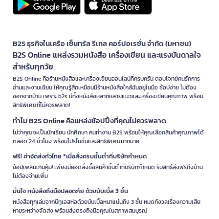
B2S ธุรกิจในเครือ เซ็นทรัล รีเทล คอร์ปอเรชั่น จำกัด (มหาชน)
B2S Online แหล่งรวมหนังสือ เครื่องเขียน และแรงบันดาลใจ
สำหรับทุกวัย
B2S Online คือร้านหนังสือและเครื่องเขียนออนไลน์ที่ครบครัน ตอบโจทย์คนรักการ
อ่านและงานเขียน ให้คุณรู้สึกเหมือนมีร้านหนังสือใกล้ฉันอยู่ในมือ ช้อปง่าย ไม่ต้อง
ออกจากบ้าน เพราะ b2s มีทั้งหนังสือหลากหลายแนวและเครื่องเขียนคุณภาพ พร้อม
สิทธิพิเศษที่ไม่ควรพลาด!
ทำไม B2S Online คือแหล่งช้อปปิ้งที่คุณไม่ควรพลาด
ไม่ว่าคุณจะเป็นนักเรียน นักศึกษา คนทำงาน B2S พร้อมให้คุณเลือกสินค้าคุณภาพได้
ตลอด 24 ชั่วโมง พร้อมโปรโมชั่นและสิทธิพิเศษมากมาย
ฟรี! ค่าจัดส่งทั่วไทย *เมื่อสั่งครบขั้นต่ำที่บริษัทกำหนด
ช้อปเพลินเกินคุ้ม! เพียงมียอดสั่งซื้อสินค้าขั้นต่ำที่บริษัทกำหนด รับสิทธิ์ส่งฟรีถึงบ้าน
ไม่ต้องจ่ายเพิ่ม
มั่นใจ หนังสือถึงมือปลอดภัย ด้วยบับเบิ้ล 3 ชั้น
หนังสือทุกเล่มจากบีทูเอสห่อด้วยบับเบิ้ลหนาแน่นถึง 3 ชั้น หมดกังวลเรื่องความเสีย
หายระหว่างจัดส่ง พร้อมส่งตรงถึงมือคุณในสภาพสมบูรณ์