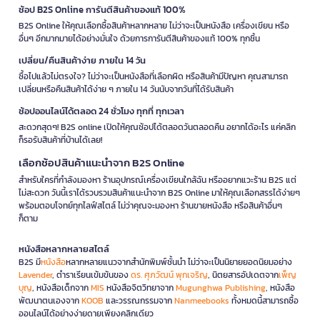
ช้อป B2S Online การันตีสินค้าของแท้ 100%
B2S Online ให้คุณเลือกซื้อสินค้าหลากหลาย ไม่ว่าจะเป็นหนังสือ เครื่องเขียน หรือ
อื่นๆ อีกมากมายได้อย่างมั่นใจ ด้วยการการันตีสินค้าของแท้ 100% ทุกชิ้น
เปลี่ยน/คืนสินค้าง่าย ภายใน 14 วัน
ซื้อไปแล้วไม่ตรงใจ? ไม่ว่าจะเป็นหนังสือที่เลือกผิด หรือสินค้ามีปัญหา คุณสามารถ
เปลี่ยนหรือคืนสินค้าได้ง่าย ๆ ภายใน 14 วันนับจากวันที่ได้รับสินค้า
ช้อปออนไลน์ได้ตลอด 24 ชั่วโมง ทุกที่ ทุกเวลา
สะดวกสุดๆ! B2S online เปิดให้คุณช้อปได้ตลอดวันตลอดคืน อยากได้อะไร แค่คลิก
ก็รอรับสินค้าที่บ้านได้เลย!
เลือกช้อปสินค้าแนะนำจาก B2S Online
สำหรับใครที่กำลังมองหา ร้านอุปกรณ์เครื่องเขียนใกล้ฉัน หรืออยากแวะร้าน B2S แต่
ไม่สะดวก วันนี้เราได้รวบรวมสินค้าแนะนำจาก B2S Online มาให้คุณเลือกสรรได้ง่ายๆ
พร้อมตอบโจทย์ทุกไลฟ์สไตล์ ไม่ว่าคุณจะมองหา ร้านขายหนังสือ หรือสินค้าอื่นๆ
ก็ตาม
หนังสือหลากหลายสไตล์
B2S มี
หนังสือ
หลากหลายแนวจากสำนักพิมพ์ชั้นนำ ไม่ว่าจะเป็นนิยายยอดนิยมอย่าง
Lavender
, ตำราเรียนเข้มข้นของ
ดร. ศุภวัฒน์ พุกเจริญ
, นิตยสารอัปเดตจาก
เพ็ญ
บุญ
, หนังสือเด็กจาก
MIS
หนังสือจิตวิทยาจาก
Mugunghwa Publishing
, หนังสือ
พัฒนาตนเองจาก
KOOB
และวรรณกรรมจาก
Nanmeebooks
ทั้งหมดนี้สามารถซื้อ
ออนไลน์ได้อย่างง่ายดายเพียงคลิกเดียว