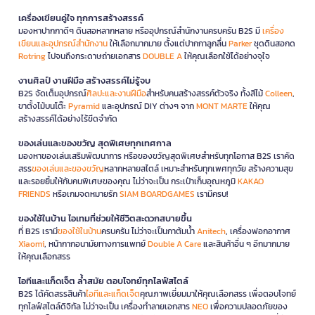
เครื่องเขียนคู่ใจ ทุกการสร้างสรรค์
มองหาปากกาดีๆ ดินสอหลากหลาย หรืออุปกรณ์สำนักงานครบครัน B2S มี
เครื่อง
เขียนและอุปกรณ์สำนักงาน
ให้เลือกมากมาย ตั้งแต่ปากกาลูกลื่น
Parker
ชุดดินสอกด
Rotring
ไปจนถึงกระดาษถ่ายเอกสาร
DOUBLE A
ให้คุณเลือกใช้ได้อย่างจุใจ
งานศิลป์ งานฝีมือ สร้างสรรค์ไม่รู้จบ
B2S จัดเต็มอุปกรณ์
ศิลปะและงานฝีมือ
สำหรับคนสร้างสรรค์ตัวจริง ทั้งสีไม้
Colleen
,
ขาตั้งไม้บนโต๊ะ
Pyramid
และอุปกรณ์ DIY ต่างๆ จาก
MONT MARTE
ให้คุณ
สร้างสรรค์ได้อย่างไร้ขีดจำกัด
ของเล่นและของขวัญ สุดพิเศษทุกเทศกาล
มองหาของเล่นเสริมพัฒนาการ หรือของขวัญสุดพิเศษสำหรับทุกโอกาส B2S เราคัด
สรร
ของเล่นและของขวัญ
หลากหลายสไตล์ เหมาะสำหรับทุกเพศทุกวัย สร้างความสุข
และรอยยิ้มให้กับคนพิเศษของคุณ ไม่ว่าจะเป็น กระเป๋าเก็บอุณหภูมิ
KAKAO
FRIENDS
หรือเกมจดหมายรัก
SIAM BOARDGAMES
เรามีครบ!
ของใช้ในบ้าน ไอเทมที่ช่วยให้ชีวิตสะดวกสบายขึ้น
ที่ B2S เรามี
ของใช้ในบ้าน
ครบครัน ไม่ว่าจะเป็นกาต้มน้ำ
Anitech
, เครื่องฟอกอากาศ
Xiaomi
, หน้ากากอนามัยทางการแพทย์
Double A Care
และสินค้าอื่น ๆ อีกมากมาย
ให้คุณเลือกสรร
ไอทีและแก็ดเจ็ต ล้ำสมัย ตอบโจทย์ทุกไลฟ์สไตล์
B2S ได้คัดสรรสินค้า
ไอทีและแก็ดเจ็ต
คุณภาพเยี่ยมมาให้คุณเลือกสรร เพื่อตอบโจทย์
ทุกไลฟ์สไตล์ดิจิทัล ไม่ว่าจะเป็น เครื่องทำลายเอกสาร
NEO
เพื่อความปลอดภัยของ