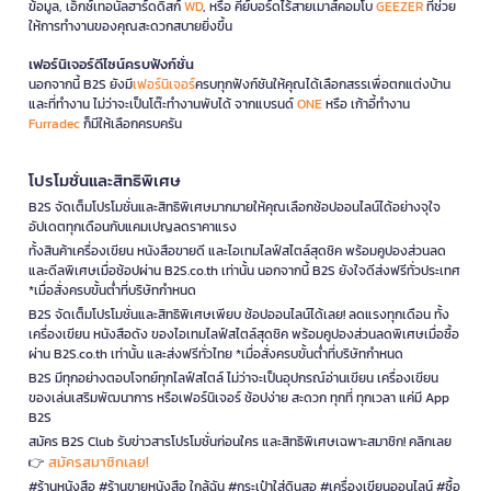
ข้อมูล, เอ็กซ์เทอนัลฮาร์ดดิสก์
WD
, หรือ คีย์บอร์ดไร้สายเมาส์คอมโบ
GEEZER
ที่ช่วย
ให้การทำงานของคุณสะดวกสบายยิ่งขึ้น
เฟอร์นิเจอร์ดีไซน์ครบฟังก์ชั่น
นอกจากนี้ B2S ยังมี
เฟอร์นิเจอร์
ครบทุกฟังก์ชันให้คุณได้เลือกสรรเพื่อตกแต่งบ้าน
และที่ทำงาน ไม่ว่าจะเป็นโต๊ะทำงานพับได้ จากแบรนด์
ONE
หรือ เก้าอี้ทำงาน
Furradec
ก็มีให้เลือกครบครัน
โปรโมชั่นและสิทธิพิเศษ
B2S จัดเต็มโปรโมชั่นและสิทธิพิเศษมากมายให้คุณเลือกช้อปออนไลน์ได้อย่างจุใจ
อัปเดตทุกเดือนกับแคมเปญลดราคาแรง
ทั้งสินค้าเครื่องเขียน หนังสือขายดี และไอเทมไลฟ์สไตล์สุดชิค พร้อมคูปองส่วนลด
และดีลพิเศษเมื่อช้อปผ่าน B2S.co.th เท่านั้น นอกจากนี้ B2S ยังใจดีส่งฟรีทั่วประเทศ
*เมื่อสั่งครบขั้นต่ำที่บริษัทกำหนด
B2S จัดเต็มโปรโมชั่นและสิทธิพิเศษเพียบ ช้อปออนไลน์ได้เลย! ลดแรงทุกเดือน ทั้ง
เครื่องเขียน หนังสือดัง ของไอเทมไลฟ์สไตล์สุดชิค พร้อมคูปองส่วนลดพิเศษเมื่อซื้อ
ผ่าน B2S.co.th เท่านั้น และส่งฟรีทั่วไทย *เมื่อสั่งครบขั้นต่ำที่บริษัทกำหนด
B2S มีทุกอย่างตอบโจทย์ทุกไลฟ์สไตล์ ไม่ว่าจะเป็นอุปกรณ์อ่านเขียน เครื่องเขียน
ของเล่นเสริมพัฒนาการ หรือเฟอร์นิเจอร์ ช้อปง่าย สะดวก ทุกที่ ทุกเวลา แค่มี App
B2S
สมัคร B2S Club รับข่าวสารโปรโมชั่นก่อนใคร และสิทธิพิเศษเฉพาะสมาชิก! คลิกเลย
สมัครสมาชิกเลย!
👉
#ร้านหนังสือ #ร้านขายหนังสือ ใกล้ฉัน #กระเป๋าใส่ดินสอ #เครื่องเขียนออนไลน์ #ซื้อ