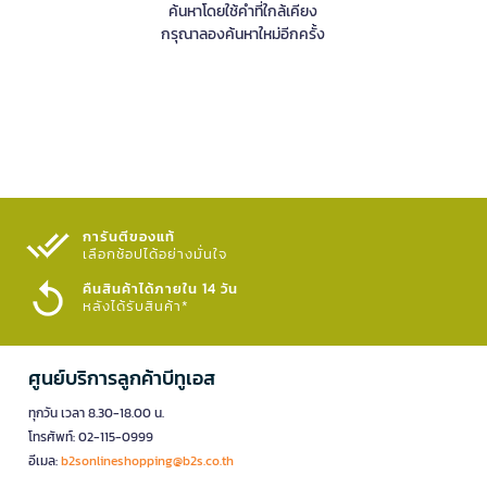
ค้นหาโดยใช้คำที่ใกล้เคียง
กรุณาลองค้นหาใหม่อีกครั้ง
การันตีของแท้
เลือกช้อปได้อย่างมั่นใจ​
คืนสินค้าได้ภายใน 14 วัน
หลังได้รับสินค้า*
ศูนย์บริการลูกค้าบีทูเอส
ทุกวัน เวลา 8.30-18.00 น.
โทรศัพท์: 02-115-0999
อีเมล:
b2sonlineshopping@b2s.co.th