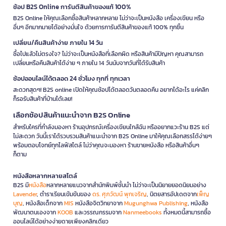
ช้อป B2S Online การันตีสินค้าของแท้ 100%
B2S Online ให้คุณเลือกซื้อสินค้าหลากหลาย ไม่ว่าจะเป็นหนังสือ เครื่องเขียน หรือ
อื่นๆ อีกมากมายได้อย่างมั่นใจ ด้วยการการันตีสินค้าของแท้ 100% ทุกชิ้น
เปลี่ยน/คืนสินค้าง่าย ภายใน 14 วัน
ซื้อไปแล้วไม่ตรงใจ? ไม่ว่าจะเป็นหนังสือที่เลือกผิด หรือสินค้ามีปัญหา คุณสามารถ
เปลี่ยนหรือคืนสินค้าได้ง่าย ๆ ภายใน 14 วันนับจากวันที่ได้รับสินค้า
ช้อปออนไลน์ได้ตลอด 24 ชั่วโมง ทุกที่ ทุกเวลา
สะดวกสุดๆ! B2S online เปิดให้คุณช้อปได้ตลอดวันตลอดคืน อยากได้อะไร แค่คลิก
ก็รอรับสินค้าที่บ้านได้เลย!
เลือกช้อปสินค้าแนะนำจาก B2S Online
สำหรับใครที่กำลังมองหา ร้านอุปกรณ์เครื่องเขียนใกล้ฉัน หรืออยากแวะร้าน B2S แต่
ไม่สะดวก วันนี้เราได้รวบรวมสินค้าแนะนำจาก B2S Online มาให้คุณเลือกสรรได้ง่ายๆ
พร้อมตอบโจทย์ทุกไลฟ์สไตล์ ไม่ว่าคุณจะมองหา ร้านขายหนังสือ หรือสินค้าอื่นๆ
ก็ตาม
หนังสือหลากหลายสไตล์
B2S มี
หนังสือ
หลากหลายแนวจากสำนักพิมพ์ชั้นนำ ไม่ว่าจะเป็นนิยายยอดนิยมอย่าง
Lavender
, ตำราเรียนเข้มข้นของ
ดร. ศุภวัฒน์ พุกเจริญ
, นิตยสารอัปเดตจาก
เพ็ญ
บุญ
, หนังสือเด็กจาก
MIS
หนังสือจิตวิทยาจาก
Mugunghwa Publishing
, หนังสือ
พัฒนาตนเองจาก
KOOB
และวรรณกรรมจาก
Nanmeebooks
ทั้งหมดนี้สามารถซื้อ
ออนไลน์ได้อย่างง่ายดายเพียงคลิกเดียว