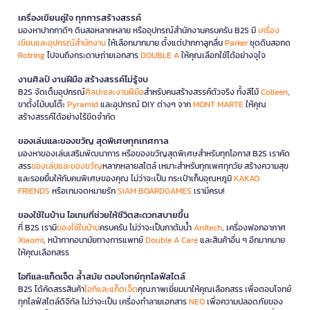
เครื่องเขียนคู่ใจ ทุกการสร้างสรรค์
มองหาปากกาดีๆ ดินสอหลากหลาย หรืออุปกรณ์สำนักงานครบครัน B2S มี
เครื่อง
เขียนและอุปกรณ์สำนักงาน
ให้เลือกมากมาย ตั้งแต่ปากกาลูกลื่น
Parker
ชุดดินสอกด
Rotring
ไปจนถึงกระดาษถ่ายเอกสาร
DOUBLE A
ให้คุณเลือกใช้ได้อย่างจุใจ
งานศิลป์ งานฝีมือ สร้างสรรค์ไม่รู้จบ
B2S จัดเต็มอุปกรณ์
ศิลปะและงานฝีมือ
สำหรับคนสร้างสรรค์ตัวจริง ทั้งสีไม้
Colleen
,
ขาตั้งไม้บนโต๊ะ
Pyramid
และอุปกรณ์ DIY ต่างๆ จาก
MONT MARTE
ให้คุณ
สร้างสรรค์ได้อย่างไร้ขีดจำกัด
ของเล่นและของขวัญ สุดพิเศษทุกเทศกาล
มองหาของเล่นเสริมพัฒนาการ หรือของขวัญสุดพิเศษสำหรับทุกโอกาส B2S เราคัด
สรร
ของเล่นและของขวัญ
หลากหลายสไตล์ เหมาะสำหรับทุกเพศทุกวัย สร้างความสุข
และรอยยิ้มให้กับคนพิเศษของคุณ ไม่ว่าจะเป็น กระเป๋าเก็บอุณหภูมิ
KAKAO
FRIENDS
หรือเกมจดหมายรัก
SIAM BOARDGAMES
เรามีครบ!
ของใช้ในบ้าน ไอเทมที่ช่วยให้ชีวิตสะดวกสบายขึ้น
ที่ B2S เรามี
ของใช้ในบ้าน
ครบครัน ไม่ว่าจะเป็นกาต้มน้ำ
Anitech
, เครื่องฟอกอากาศ
Xiaomi
, หน้ากากอนามัยทางการแพทย์
Double A Care
และสินค้าอื่น ๆ อีกมากมาย
ให้คุณเลือกสรร
ไอทีและแก็ดเจ็ต ล้ำสมัย ตอบโจทย์ทุกไลฟ์สไตล์
B2S ได้คัดสรรสินค้า
ไอทีและแก็ดเจ็ต
คุณภาพเยี่ยมมาให้คุณเลือกสรร เพื่อตอบโจทย์
ทุกไลฟ์สไตล์ดิจิทัล ไม่ว่าจะเป็น เครื่องทำลายเอกสาร
NEO
เพื่อความปลอดภัยของ