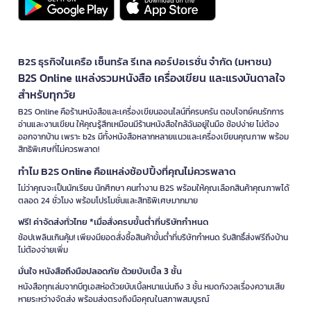
B2S ธุรกิจในเครือ เซ็นทรัล รีเทล คอร์ปอเรชั่น จำกัด (มหาชน)
B2S Online แหล่งรวมหนังสือ เครื่องเขียน และแรงบันดาลใจ
สำหรับทุกวัย
B2S Online คือร้านหนังสือและเครื่องเขียนออนไลน์ที่ครบครัน ตอบโจทย์คนรักการ
อ่านและงานเขียน ให้คุณรู้สึกเหมือนมีร้านหนังสือใกล้ฉันอยู่ในมือ ช้อปง่าย ไม่ต้อง
ออกจากบ้าน เพราะ b2s มีทั้งหนังสือหลากหลายแนวและเครื่องเขียนคุณภาพ พร้อม
สิทธิพิเศษที่ไม่ควรพลาด!
ทำไม B2S Online คือแหล่งช้อปปิ้งที่คุณไม่ควรพลาด
ไม่ว่าคุณจะเป็นนักเรียน นักศึกษา คนทำงาน B2S พร้อมให้คุณเลือกสินค้าคุณภาพได้
ตลอด 24 ชั่วโมง พร้อมโปรโมชั่นและสิทธิพิเศษมากมาย
ฟรี! ค่าจัดส่งทั่วไทย *เมื่อสั่งครบขั้นต่ำที่บริษัทกำหนด
ช้อปเพลินเกินคุ้ม! เพียงมียอดสั่งซื้อสินค้าขั้นต่ำที่บริษัทกำหนด รับสิทธิ์ส่งฟรีถึงบ้าน
ไม่ต้องจ่ายเพิ่ม
มั่นใจ หนังสือถึงมือปลอดภัย ด้วยบับเบิ้ล 3 ชั้น
หนังสือทุกเล่มจากบีทูเอสห่อด้วยบับเบิ้ลหนาแน่นถึง 3 ชั้น หมดกังวลเรื่องความเสีย
หายระหว่างจัดส่ง พร้อมส่งตรงถึงมือคุณในสภาพสมบูรณ์