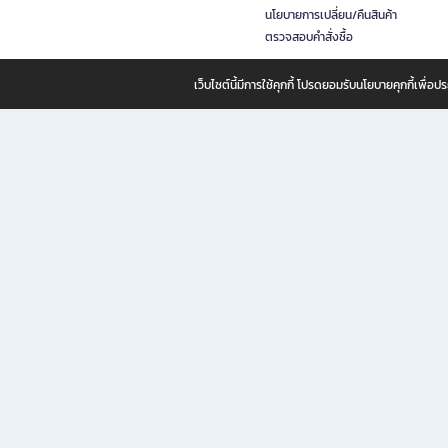
นโยบายการเปลี่ยน/คืนสินค้า
ตรวจสอบคำสั่งซื้อ
เว็บไซต์นี้มีการใช้คุกกี้ โปรดยอมรับนโยบายคุกกี้เพื่
B2S ธุรกิจในเครือ เซ็นทรัล รีเทล คอร์ปอเรชั่น จำกัด (มหาชน)
B2S Online แหล่งรวมหนังสือ เครื่องเขียน และแรงบันดาลใจสำหรับ
B2S Online คือร้านหนังสือและเครื่องเขียนออนไลน์ที่ครบครัน ตอบโจทย์คนรักการอ่านและงานเ
ทำไม B2S Online คือแหล่งช้อปปิ้งที่คุณไม่ควรพลาด
ไม่ว่าคุณจะเป็นนักเรียน นักศึกษา คนทำงาน B2S พร้อมให้คุณเลือกสินค้าคุณภาพได้ตลอด 24