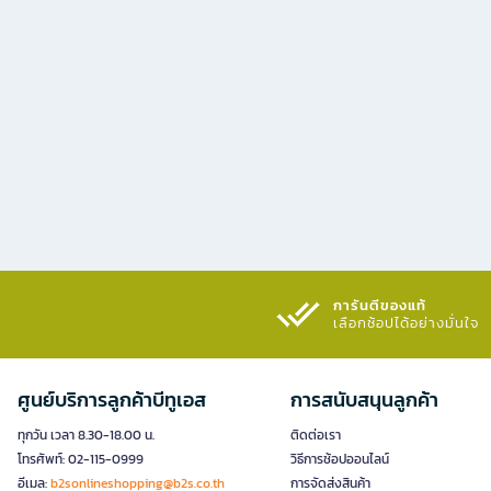
การันตีของแท้
เลือกช้อปได้อย่างมั่นใจ​
ศูนย์บริการลูกค้าบีทูเอส
การสนับสนุนลูกค้า
ทุกวัน เวลา 8.30-18.00 น.
ติดต่อเรา
โทรศัพท์: 02-115-0999
วิธีการช้อปออนไลน์
อีเมล:
b2sonlineshopping@b2s.co.th
การจัดส่งสินค้า