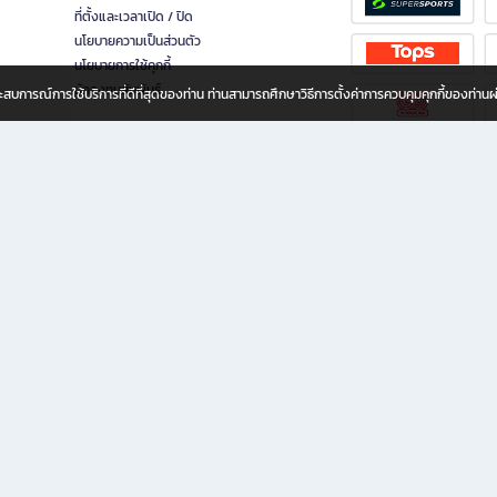
ที่ตั้งและเวลาเปิด / ปิด
นโยบายความเป็นส่วนตัว
นโยบายการใช้คุกกี้
นักลงทุนสัมพันธ์
อประสบการณ์การใช้บริการที่ดีที่สุดของท่าน ท่านสามารถศึกษาวิธีการตั้งค่าการควบคุมคุกกี้ของท่าน
ทุกวัย
ขียน ให้คุณรู้สึกเหมือนมีร้านหนังสือใกล้ฉันอยู่ในมือ ช้อปง่าย ไม่ต้องออกจากบ้าน เพราะ b2
 ชั่วโมง พร้อมโปรโมชั่นและสิทธิพิเศษมากมาย