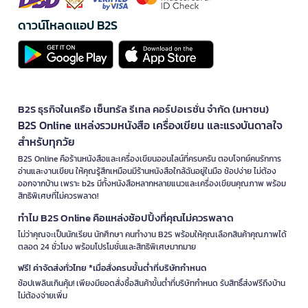
ดาวน์โหลดแอป B2S
B2S ธุรกิจในเครือ เซ็นทรัล รีเทล คอร์ปอเรชั่น จำกัด (มหาชน)
B2S Online แหล่งรวมหนังสือ เครื่องเขียน และแรงบันดาลใจ
สำหรับทุกวัย
B2S Online คือร้านหนังสือและเครื่องเขียนออนไลน์ที่ครบครัน ตอบโจทย์คนรักการ
อ่านและงานเขียน ให้คุณรู้สึกเหมือนมีร้านหนังสือใกล้ฉันอยู่ในมือ ช้อปง่าย ไม่ต้อง
ออกจากบ้าน เพราะ b2s มีทั้งหนังสือหลากหลายแนวและเครื่องเขียนคุณภาพ พร้อม
สิทธิพิเศษที่ไม่ควรพลาด!
ทำไม B2S Online คือแหล่งช้อปปิ้งที่คุณไม่ควรพลาด
ไม่ว่าคุณจะเป็นนักเรียน นักศึกษา คนทำงาน B2S พร้อมให้คุณเลือกสินค้าคุณภาพได้
ตลอด 24 ชั่วโมง พร้อมโปรโมชั่นและสิทธิพิเศษมากมาย
ฟรี! ค่าจัดส่งทั่วไทย *เมื่อสั่งครบขั้นต่ำที่บริษัทกำหนด
ช้อปเพลินเกินคุ้ม! เพียงมียอดสั่งซื้อสินค้าขั้นต่ำที่บริษัทกำหนด รับสิทธิ์ส่งฟรีถึงบ้าน
ไม่ต้องจ่ายเพิ่ม