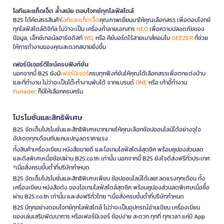
ไอทีและแก็ดเจ็ต ล้ำสมัย ตอบโจทย์ทุกไลฟ์สไตล์
B2S ได้คัดสรรสินค้า
ไอทีและแก็ดเจ็ต
คุณภาพเยี่ยมมาให้คุณเลือกสรร เพื่อตอบโจทย์
ทุกไลฟ์สไตล์ดิจิทัล ไม่ว่าจะเป็น เครื่องทำลายเอกสาร
NEO
เพื่อความปลอดภัยของ
ข้อมูล, เอ็กซ์เทอนัลฮาร์ดดิสก์
WD
, หรือ คีย์บอร์ดไร้สายเมาส์คอมโบ
GEEZER
ที่ช่วย
ให้การทำงานของคุณสะดวกสบายยิ่งขึ้น
เฟอร์นิเจอร์ดีไซน์ครบฟังก์ชั่น
นอกจากนี้ B2S ยังมี
เฟอร์นิเจอร์
ครบทุกฟังก์ชันให้คุณได้เลือกสรรเพื่อตกแต่งบ้าน
และที่ทำงาน ไม่ว่าจะเป็นโต๊ะทำงานพับได้ จากแบรนด์
ONE
หรือ เก้าอี้ทำงาน
Furradec
ก็มีให้เลือกครบครัน
โปรโมชั่นและสิทธิพิเศษ
B2S จัดเต็มโปรโมชั่นและสิทธิพิเศษมากมายให้คุณเลือกช้อปออนไลน์ได้อย่างจุใจ
อัปเดตทุกเดือนกับแคมเปญลดราคาแรง
ทั้งสินค้าเครื่องเขียน หนังสือขายดี และไอเทมไลฟ์สไตล์สุดชิค พร้อมคูปองส่วนลด
และดีลพิเศษเมื่อช้อปผ่าน B2S.co.th เท่านั้น นอกจากนี้ B2S ยังใจดีส่งฟรีทั่วประเทศ
*เมื่อสั่งครบขั้นต่ำที่บริษัทกำหนด
B2S จัดเต็มโปรโมชั่นและสิทธิพิเศษเพียบ ช้อปออนไลน์ได้เลย! ลดแรงทุกเดือน ทั้ง
เครื่องเขียน หนังสือดัง ของไอเทมไลฟ์สไตล์สุดชิค พร้อมคูปองส่วนลดพิเศษเมื่อซื้อ
ผ่าน B2S.co.th เท่านั้น และส่งฟรีทั่วไทย *เมื่อสั่งครบขั้นต่ำที่บริษัทกำหนด
B2S มีทุกอย่างตอบโจทย์ทุกไลฟ์สไตล์ ไม่ว่าจะเป็นอุปกรณ์อ่านเขียน เครื่องเขียน
ของเล่นเสริมพัฒนาการ หรือเฟอร์นิเจอร์ ช้อปง่าย สะดวก ทุกที่ ทุกเวลา แค่มี App