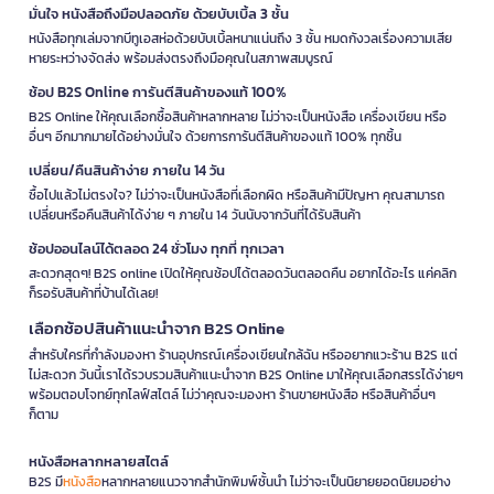
มั่นใจ หนังสือถึงมือปลอดภัย ด้วยบับเบิ้ล 3 ชั้น
หนังสือทุกเล่มจากบีทูเอสห่อด้วยบับเบิ้ลหนาแน่นถึง 3 ชั้น หมดกังวลเรื่องความเสีย
หายระหว่างจัดส่ง พร้อมส่งตรงถึงมือคุณในสภาพสมบูรณ์
ช้อป B2S Online การันตีสินค้าของแท้ 100%
B2S Online ให้คุณเลือกซื้อสินค้าหลากหลาย ไม่ว่าจะเป็นหนังสือ เครื่องเขียน หรือ
อื่นๆ อีกมากมายได้อย่างมั่นใจ ด้วยการการันตีสินค้าของแท้ 100% ทุกชิ้น
เปลี่ยน/คืนสินค้าง่าย ภายใน 14 วัน
ซื้อไปแล้วไม่ตรงใจ? ไม่ว่าจะเป็นหนังสือที่เลือกผิด หรือสินค้ามีปัญหา คุณสามารถ
เปลี่ยนหรือคืนสินค้าได้ง่าย ๆ ภายใน 14 วันนับจากวันที่ได้รับสินค้า
ช้อปออนไลน์ได้ตลอด 24 ชั่วโมง ทุกที่ ทุกเวลา
สะดวกสุดๆ! B2S online เปิดให้คุณช้อปได้ตลอดวันตลอดคืน อยากได้อะไร แค่คลิก
ก็รอรับสินค้าที่บ้านได้เลย!
เลือกช้อปสินค้าแนะนำจาก B2S Online
สำหรับใครที่กำลังมองหา ร้านอุปกรณ์เครื่องเขียนใกล้ฉัน หรืออยากแวะร้าน B2S แต่
ไม่สะดวก วันนี้เราได้รวบรวมสินค้าแนะนำจาก B2S Online มาให้คุณเลือกสรรได้ง่ายๆ
พร้อมตอบโจทย์ทุกไลฟ์สไตล์ ไม่ว่าคุณจะมองหา ร้านขายหนังสือ หรือสินค้าอื่นๆ
ก็ตาม
หนังสือหลากหลายสไตล์
B2S มี
หนังสือ
หลากหลายแนวจากสำนักพิมพ์ชั้นนำ ไม่ว่าจะเป็นนิยายยอดนิยมอย่าง