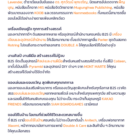
Lavender
, ตำราเรียนเข้มข้นของ
ดร. ศุภวัฒน์ พุกเจริญ
, นิตยสารอัปเดตจาก
เพ็ญ
บุญ
, หนังสือเด็กจาก
MIS
หนังสือจิตวิทยาจาก
Mugunghwa Publishing
, หนังสือ
พัฒนาตนเองจาก
KOOB
และวรรณกรรมจาก
Nanmeebooks
ทั้งหมดนี้สามารถซื้อ
ออนไลน์ได้อย่างง่ายดายเพียงคลิกเดียว
เครื่องเขียนคู่ใจ ทุกการสร้างสรรค์
มองหาปากกาดีๆ ดินสอหลากหลาย หรืออุปกรณ์สำนักงานครบครัน B2S มี
เครื่อง
เขียนและอุปกรณ์สำนักงาน
ให้เลือกมากมาย ตั้งแต่ปากกาลูกลื่น
Parker
ชุดดินสอกด
Rotring
ไปจนถึงกระดาษถ่ายเอกสาร
DOUBLE A
ให้คุณเลือกใช้ได้อย่างจุใจ
งานศิลป์ งานฝีมือ สร้างสรรค์ไม่รู้จบ
B2S จัดเต็มอุปกรณ์
ศิลปะและงานฝีมือ
สำหรับคนสร้างสรรค์ตัวจริง ทั้งสีไม้
Colleen
,
ขาตั้งไม้บนโต๊ะ
Pyramid
และอุปกรณ์ DIY ต่างๆ จาก
MONT MARTE
ให้คุณ
สร้างสรรค์ได้อย่างไร้ขีดจำกัด
ของเล่นและของขวัญ สุดพิเศษทุกเทศกาล
มองหาของเล่นเสริมพัฒนาการ หรือของขวัญสุดพิเศษสำหรับทุกโอกาส B2S เราคัด
สรร
ของเล่นและของขวัญ
หลากหลายสไตล์ เหมาะสำหรับทุกเพศทุกวัย สร้างความสุข
และรอยยิ้มให้กับคนพิเศษของคุณ ไม่ว่าจะเป็น กระเป๋าเก็บอุณหภูมิ
KAKAO
FRIENDS
หรือเกมจดหมายรัก
SIAM BOARDGAMES
เรามีครบ!
ของใช้ในบ้าน ไอเทมที่ช่วยให้ชีวิตสะดวกสบายขึ้น
ที่ B2S เรามี
ของใช้ในบ้าน
ครบครัน ไม่ว่าจะเป็นกาต้มน้ำ
Anitech
, เครื่องฟอกอากาศ
Xiaomi
, หน้ากากอนามัยทางการแพทย์
Double A Care
และสินค้าอื่น ๆ อีกมากมาย
ให้คุณเลือกสรร