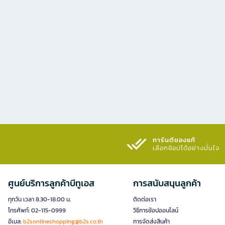
การันตีของแท้
เลือกช้อปได้อย่างมั่นใจ​
ศูนย์บริการลูกค้าบีทูเอส
การสนับสนุนลูกค้า
ทุกวัน เวลา 8.30-18.00 น.
ติดต่อเรา
โทรศัพท์: 02-115-0999
วิธีการช้อปออนไลน์
อีเมล:
b2sonlineshopping@b2s.co.th
การจัดส่งสินค้า