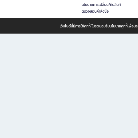
นโยบายการเปลี่ยน/คืนสินค้า
ตรวจสอบคำสั่งซื้อ
เว็บไซต์นี้มีการใช้คุกกี้ โปรดยอมรับนโยบายคุกกี้เพื่
B2S ธุรกิจในเครือ เซ็นทรัล รีเทล คอร์ปอเรชั่น จำกัด (มหาชน)
B2S Online แหล่งรวมหนังสือ เครื่องเขียน และแรงบันดาลใจสำหรับ
B2S Online คือร้านหนังสือและเครื่องเขียนออนไลน์ที่ครบครัน ตอบโจทย์คนรักการอ่านและงานเ
ทำไม B2S Online คือแหล่งช้อปปิ้งที่คุณไม่ควรพลาด
ไม่ว่าคุณจะเป็นนักเรียน นักศึกษา คนทำงาน B2S พร้อมให้คุณเลือกสินค้าคุณภาพได้ตลอด 24