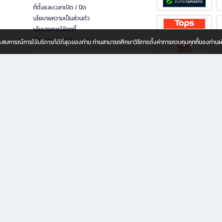
ที่ตั้งและเวลาเปิด / ปิด
นโยบายความเป็นส่วนตัว
นโยบายการใช้คุกกี้
นักลงทุนสัมพันธ์
อประสบการณ์การใช้บริการที่ดีที่สุดของท่าน ท่านสามารถศึกษาวิธีการตั้งค่าการควบคุมคุกกี้ของท่าน
ทุกวัย
ขียน ให้คุณรู้สึกเหมือนมีร้านหนังสือใกล้ฉันอยู่ในมือ ช้อปง่าย ไม่ต้องออกจากบ้าน เพราะ b2
 ชั่วโมง พร้อมโปรโมชั่นและสิทธิพิเศษมากมาย