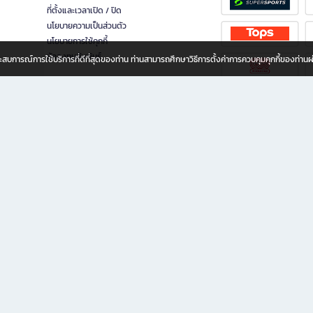
ที่ตั้งและเวลาเปิด / ปิด
นโยบายความเป็นส่วนตัว
นโยบายการใช้คุกกี้
นักลงทุนสัมพันธ์
อประสบการณ์การใช้บริการที่ดีที่สุดของท่าน ท่านสามารถศึกษาวิธีการตั้งค่าการควบคุมคุกกี้ของท่าน
ทุกวัย
ขียน ให้คุณรู้สึกเหมือนมีร้านหนังสือใกล้ฉันอยู่ในมือ ช้อปง่าย ไม่ต้องออกจากบ้าน เพราะ b2
 ชั่วโมง พร้อมโปรโมชั่นและสิทธิพิเศษมากมาย