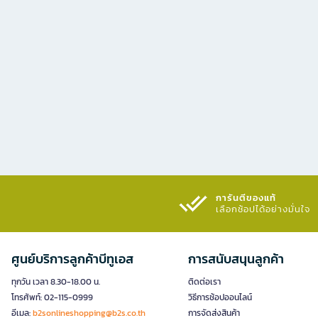
การันตีของแท้
เลือกช้อปได้อย่างมั่นใจ​
ศูนย์บริการลูกค้าบีทูเอส
การสนับสนุนลูกค้า
ทุกวัน เวลา 8.30-18.00 น.
ติดต่อเรา
โทรศัพท์: 02-115-0999
วิธีการช้อปออนไลน์
อีเมล:
b2sonlineshopping@b2s.co.th
การจัดส่งสินค้า