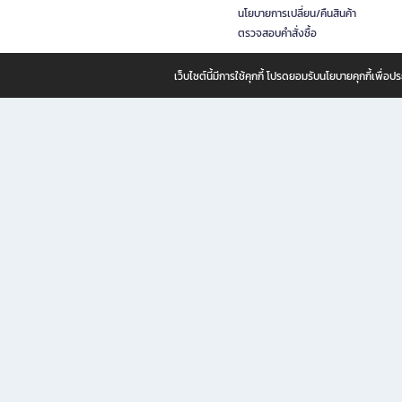
นโยบายการเปลี่ยน/คืนสินค้า
ตรวจสอบคำสั่งซื้อ
เว็บไซต์นี้มีการใช้คุกกี้ โปรดยอมรับนโยบายคุกกี้เพื่
B2S ธุรกิจในเครือ เซ็นทรัล รีเทล คอร์ปอเรชั่น จำกัด (มหาชน)
B2S Online แหล่งรวมหนังสือ เครื่องเขียน และแรงบันดาลใจสำหรับ
B2S Online คือร้านหนังสือและเครื่องเขียนออนไลน์ที่ครบครัน ตอบโจทย์คนรักการอ่านและงานเ
ทำไม B2S Online คือแหล่งช้อปปิ้งที่คุณไม่ควรพลาด
ไม่ว่าคุณจะเป็นนักเรียน นักศึกษา คนทำงาน B2S พร้อมให้คุณเลือกสินค้าคุณภาพได้ตลอด 24